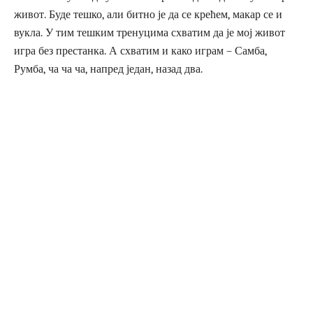
живот. Буде тешко, али битно је да се крећем, макар се и
вукла. У тим тешким тренуцима схватим да је мој живот
игра без престанка. А схватим и како играм – Самба,
Румба, ча ча ча, напред један, назад два.