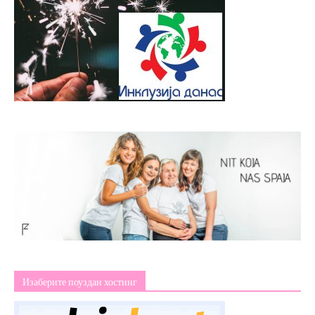
Изаберите поуздан хостинг