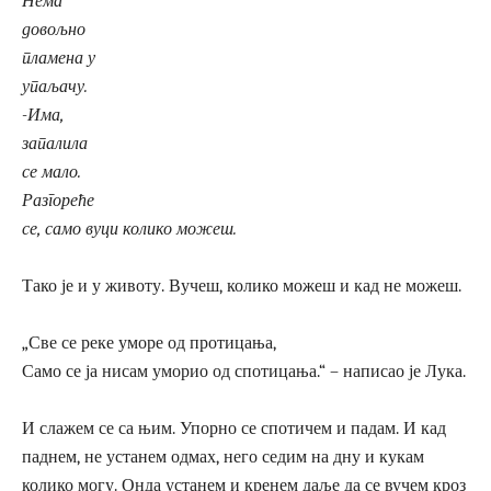
Нема
довољно
пламена у
упаљачу.
-Има,
запалила
се мало.
Разгореће
се, само вуци колико можеш.
Тако је и у животу. Вучеш, колико можеш и кад не можеш.
„Све се реке уморе од протицања,
Само се ја нисам уморио од спотицања.“ – написао је Лука.
И слажем се са њим. Упорно се спотичем и падам. И кад
паднем, не устанем одмах, него седим на дну и кукам
колико могу. Онда устанем и кренем даље да се вучем кроз