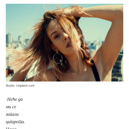
Фото: Unplash.com
-Неће да
ми се
запали
цигарета.