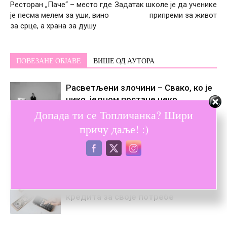
Ресторан „Паче“ – место где
Задатак школе је да ученике
је песма мелем за уши, вино
припреми за живот
за срце, а храна за душу
ПОВЕЗАНЕ ОБЈАВЕ
ВИШЕ ОД АУТОРА
Расветљени злочини – Свако, ко је
нико, једном постане некo
Допада ти се Топличанка? Шири
причу даље! :)
Дотукли су ме снови
Водич за одабир правог кеш
кредита за своје потребе