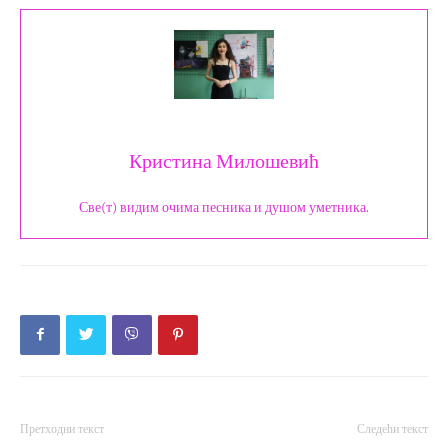
Кристина Милошевић
Све(т) видим очима песника и душом уметника.
Претходни текст
Следећи текст