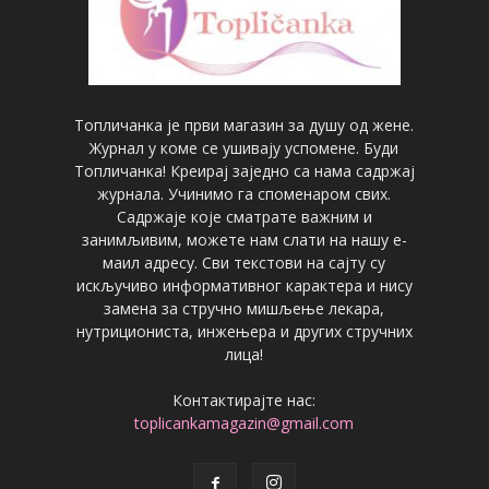
Топличанка је први магазин за душу од жене.
Журнал у коме се ушивају успомене. Буди
Топличанка! Креирај заједно са нама садржај
журнала. Учинимо га споменаром свих.
Садржаје које сматрате важним и
занимљивим, можете нам слати на нашу е-
маил адресу. Сви текстови на сајту су
искључиво информативног карактера и нису
замена за стручно мишљење лекара,
нутрициониста, инжењера и других стручних
лица!
Контактирајте нас:
toplicankamagazin@gmail.com