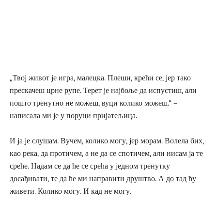
„Твој живот је игра, малецка. Плеши, крећи се, јер тако
прескачеш црне рупе. Терет је најбоље да испустиш, али
пошто тренутно не можеш, вуци колико можеш.“ –
написала ми је у поруци пријатељица.
И ја је слушам. Вучем, колико могу, јер морам. Волела бих,
као река, да протичем, а не да се спотичем, али нисам ја те
среће. Надам се да ће се срећа у једном тренутку
досађивати, те да ће ми направити друштво. А до тад ћу
живети. Колико могу. И кад не могу.