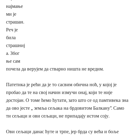
најмање
ми је
страшан.
Реч је
била
страшниј
а. Због
ње сам
почела да верујем да стварно ништа не вредим.
Патетика је рећи да је то сасвим обична ноћ, у којој је
пробао да те на свој начин измучи онај, који те није
достојан. О томе ћемо ћутати, зато што се од памтивека зна
да ово јесте „ земља сељака на брдовитом Балкану“. Само
ти сељаци и ови сељаци, не припадају истом соју.
Ови сељаци данас ћуте и трпе, јер брда су већа и боље