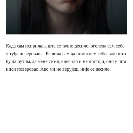
Када сам испричала шта се тачно десило, оголела сам себе
у туђа неверовања. Решила сам да помогнем себи тако што
ћу да ћутим. За мене се није десило и не постоји, оно у шта
ниси поверовао. Ако ми не верујеш, није се десило.