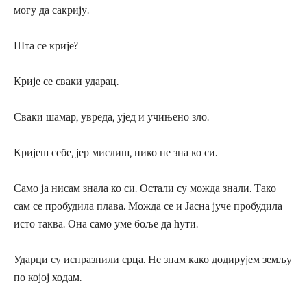
могу да сакрију.
Шта се крије?
Крије се сваки ударац.
Сваки шамар, увреда, ујед и учињено зло.
Кријеш себе, јер мислиш, нико не зна ко си.
Само ја нисам знала ко си. Остали су можда знали. Тако
сам се пробудила плава. Можда се и Јасна јуче пробудила
исто таква. Она само уме боље да ћути.
Ударци су испразнили срца. Не знам како додирујем земљу
по којој ходам.