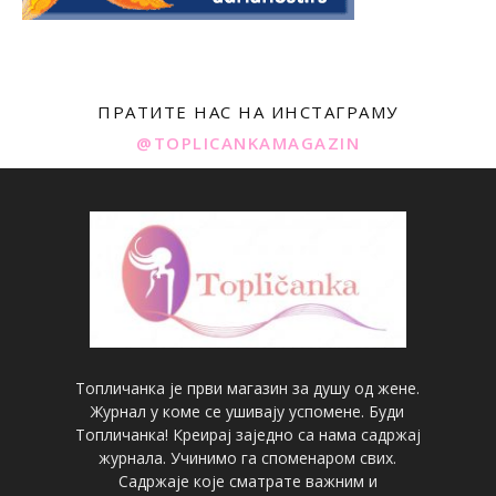
ПРАТИТЕ НАС НА ИНСТАГРАМУ
@TOPLICANKAMAGAZIN
Топличанка је први магазин за душу од жене.
Журнал у коме се ушивају успомене. Буди
Топличанка! Креирај заједно са нама садржај
журнала. Учинимо га споменаром свих.
Садржаје које сматрате важним и