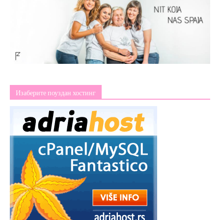
Изаберите поуздан хостинг