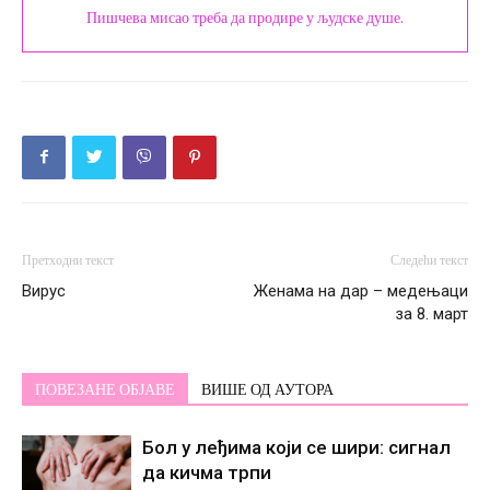
Пишчева мисао треба да продире у људске душе.
Претходни текст
Следећи текст
Вирус
Женама на дар – медењаци
за 8. март
ПОВЕЗАНЕ ОБЈАВЕ
ВИШЕ ОД АУТОРА
Бол у леђима који се шири: сигнал
да кичма трпи