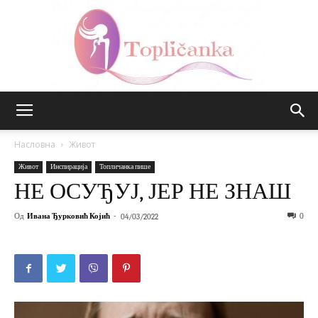
Топличанка
Насловна
Живот
Живот
Инспирација
Топличанка пише
НЕ ОСУЂУЈ, ЈЕР НЕ ЗНАШ
Од
Ивана Ђурковић Којић
-
0
04/03/2022