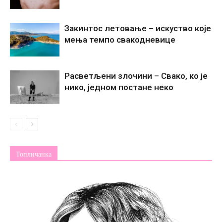
Закинтос летовање – искуство које
мења темпо свакодневице
Расветљени злочини – Свако, ко је
нико, једном постане некo
Топличанка