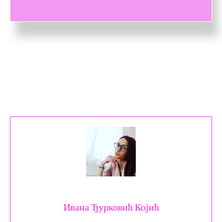
Ивана Ђурковић Којић