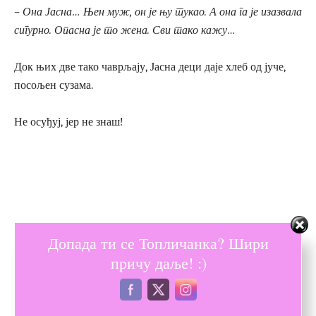
– Она Јасна… Њен муж, он је њу тукао. А она га је изазвала
сигурно. Опасна је то жена. Сви тако кажу…
Док њих две тако чаврљају, Јасна деци даје хлеб од јуче,
посољен сузама.
Не осуђуј, јер не знаш!
Допада ти се Топличанка? Шири
причу даље! :)