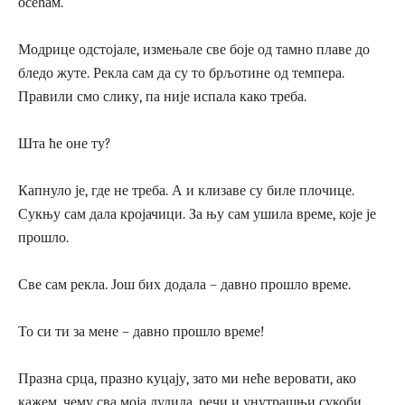
осећам.
Модрице одстојале, измењале све боје од тамно плаве до
бледо жуте. Рекла сам да су то брљотине од темпера.
Правили смо слику, па није испала како треба.
Шта ће оне ту?
Капнуло је, где не треба. А и клизаве су биле плочице.
Сукњу сам дала кројачици. За њу сам ушила време, које је
прошло.
Све сам рекла. Још бих додала – давно прошло време.
То си ти за мене – давно прошло време!
Празна срца, празно куцају, зато ми неће веровати, ако
кажем, чему сва моја лудила, речи и унутрашњи сукоби,