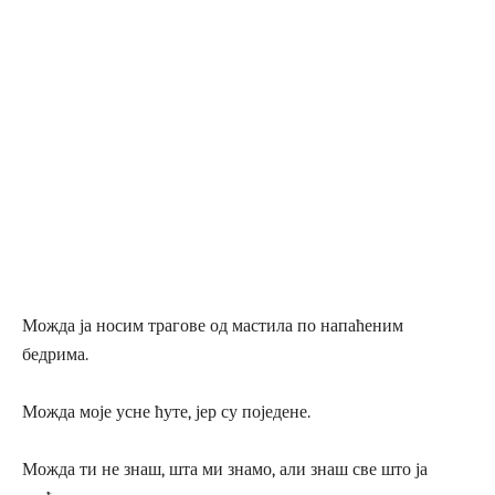
Можда ја носим трагове од мастила по напаћеним
бедрима.
Можда моје усне ћуте, јер су поједене.
Можда ти не знаш, шта ми знамо, али знаш све што ја