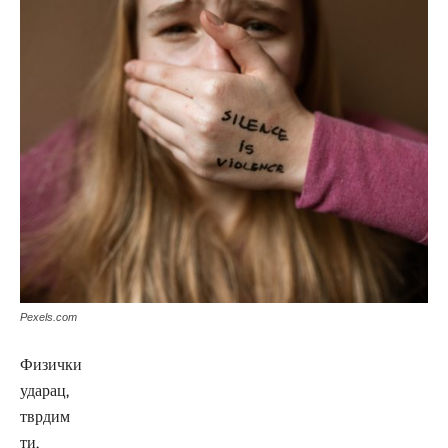
Pexels.com
Физички
ударац,
тврдим
ти,