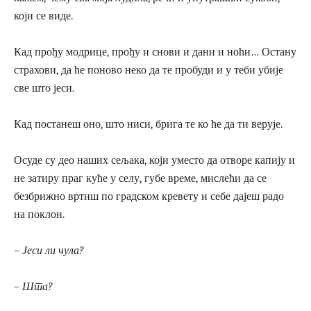
који се виде.
Кад прођу модрице, прођу и снови и дани и ноћи… Остану
страхови, да ће поново неко да те пробуди и у теби убије
све што јеси.
Кад постанеш оно, што ниси, брига те ко ће да ти верује.
Осуде су део наших сељака, који уместо да отворе капију и
не затиру праг куће у селу, губе време, мислећи да се
безбрижно вртиш по градском кревету и себе дајеш радо
на поклон.
– Јеси ли чула?
– Шта?