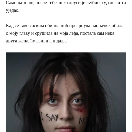
Само да знаш, после тебе, неко други је љубио, ту, где си ти
уједао.
Кад се тако сасвим обична ноћ преврнула наопачке, обила
о моју главу и срушила на моја леђа, постала сам нека
друга жена, ћутљивија и даља.