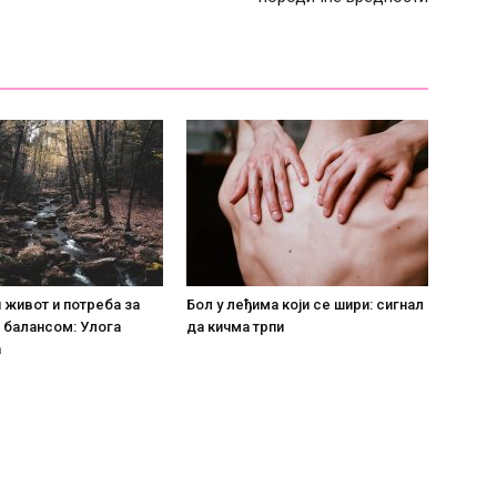
живот и потреба за
Бол у леђима који се шири: сигнал
 балансом: Улога
да кичма трпи
а