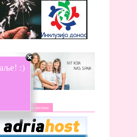
ље! :)
Изаберите поуздан хостинг