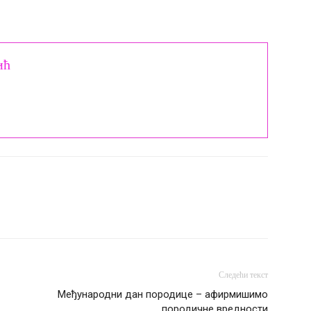
ић
Следећи текст
Међународни дан породице – афирмишимо
породичне вредности