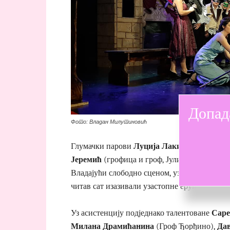
Допад
Фото: Владан Милутиновић
Глумачки парови
Луција Лакићевић и Лук
Јеремић
(грофица и гроф, Јулијини родитељи)
Владајући слободно сценом, уз неприметну (
читав сат изазивали узастопне ерупције смех
Уз асистенцију подједнако талентоване
Саре
Милана Драмићанина
(Гроф Ђорђино),
Да