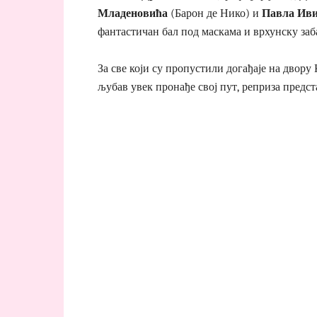
Младеновића
(Барон де Нико) и
Павла Ив
фантастичан бал под маскама и врхунску заб
За све који су пропустили догађаје на двору
љубав увек пронађе свој пут, реприза представе