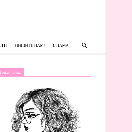
СТИ
ПИШИТЕ НАМ!
O НАМА
Топличанка