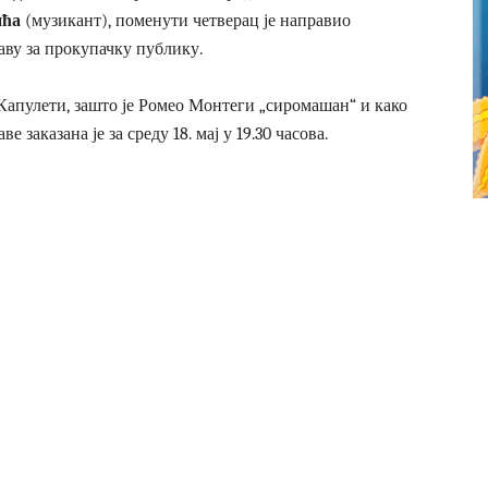
ића
(музикант), поменути четверац је направио
аву за прокупачку публику.
 Капулети, зашто је Ромео Монтеги „сиромашан“ и како
 заказана је за среду 18. мај у 19.30 часова.