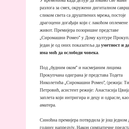
У временима када делује да имамо све мање
разлога за смех, окружени дигиталном савр
сликом света са друштвених мрежа, постоје
драгоцени догађаји који с лакоћом оплемене
живот. Премијера позоришне представе
„Сиромашни Ромео“ у Дому културе Проку
један је од оних показатеља да
уметност и д
има моћ да ослободи човека
.
Под „будним оком“ и насмејаним лицима
Прокупчана одиграна је представа Тодета
Николетића „Сиромашни Ромео“, (режија: Ти
Петровић, асистент режије: Анастасија Цвиј
заплета који интригира и децу и одрасле, к
аматера.
Синоћна премијера потврдила је још једном 
годину напредују. Након симпатичне предс