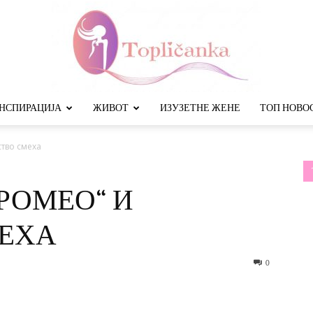
НСПИРАЦИЈА
ЖИВОТ
ИЗУЗЕТНЕ ЖЕНЕ
ТОП НОВО
Топличанка
тво смеха
РОМЕО“ И
МЕХА
0