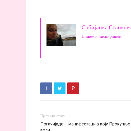
Србијанка Станков
Пишем и инспиришем.
Претходни текст
Погачијада – манифестација коју Прокупље
воли