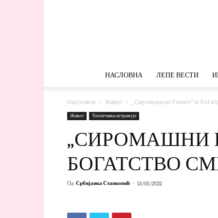
НАСЛОВНА
ЛЕПЕ ВЕСТИ
И
Насловна
Живот
„Сиромашни Ромео“ и богатс
Живот
Топличанка истражује
„СИРОМАШНИ 
БОГАТСТВО С
Од
Србијанка Станковић
-
13/05/2022