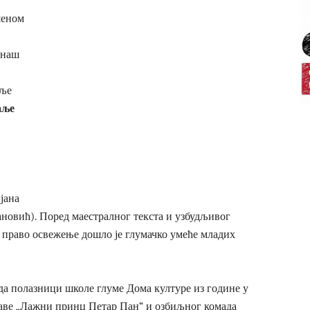
шеном
 наш
пље
аље
јана
ановић). Поред маестралног текста и узбудљивог
ао право освежење дошло је глумачко умеће младих
да полазници школе глуме Дома културе из године у
таве „Лажни принц Петар Пан“ и озбиљног комада