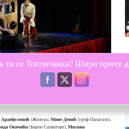
а ти се Топличанка? Шири причу да
а Милић
(Јулија и Ромео), те
Милица Ристић и Никола
 дали су наговештај талента који ће се тек размахати.
а увек здраву дозу) узбуђења, ови млади глумци су
а.
 Аранђеловић
(Жизела),
Мине Денић
(гроф Папагало),
вида Окичића
(Барон Салваторе),
Милана