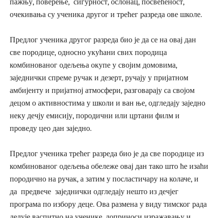
пажњу, поверење, сигурност, ослонац, посвећеност,
очекивања су ученика другог и трећег разреда ове школе.
Предлог ученика другог разреда био је да се на овај дан
све породице, односно укућани свих породица
комбинованог одељења окупе у својим домовима,
заједнички спреме ручак и дезерт, ручају у пријатном
амбијенту и пријатној атмосфери, разговарају са својом
децом о активностима у школи и ван ње, одгледају заједно
неку дечју емисију, породични или цртани филм и
проведу цео дан заједно.
Предлог ученика трећег разреда био је да све породице из
комбинованог одељења обележе овај дан тако што ће изаћи
породично на ручак, а затим у посластичару на колаче, и
да предвече заједнички одгледају нешто из дечјег
програма по избору деце. Ова размена у виду тимског рада
делује васпитно на ученике, доприноси изражавању и