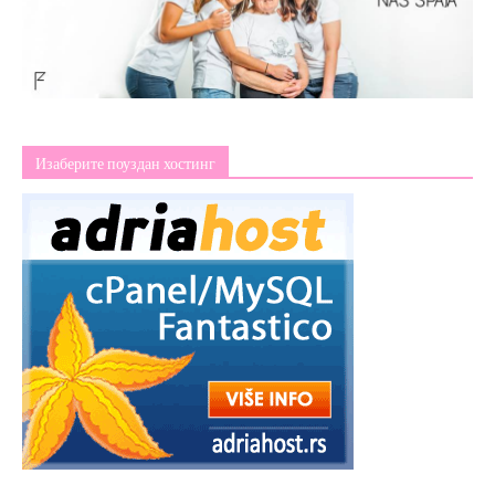
Изаберите поуздан хостинг