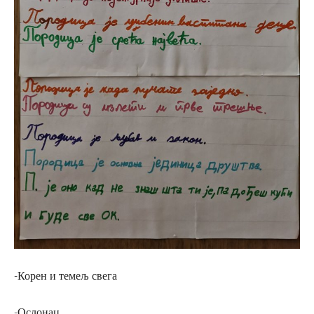
-Корен и темељ свега
-Ослонац