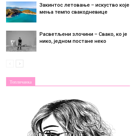
Закинтос летовање – искуство које
мења темпо свакодневице
Расветљени злочини – Свако, ко је
нико, једном постане некo
Топличанка