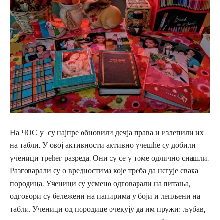
На ЧОС-у су најпре обновили дечја права и излепили их
на табли. У овој активности активно учешће су добили
ученици трећег разреда. Они су се у томе одлично снашли.
Разговарали су о вредностима које треба да негује свака
породица. Ученици су усмено одговарали на питања,
одговори су бележени на папирима у боји и лепљени на
табли. Ученици од породице очекују да им пружи: љубав,