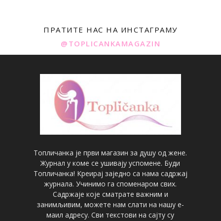
ПРАТИТЕ НАС НА ИНСТАГРАМУ
@TOPLICANKAMAGAZIN
Топличанка је први магазин за душу од жене.
Журнал у коме се ушивају успомене. Буди
Топличанка! Креирај заједно са нама садржај
журнала. Учинимо га споменаром свих.
Садржаје које сматрате важним и
занимљивим, можете нам слати на нашу е-
маил адресу. Сви текстови на сајту су