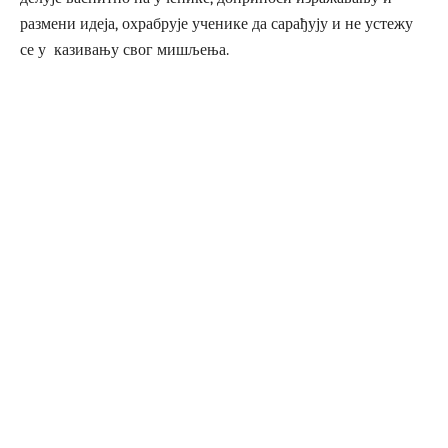
размени идеја, охрабрује ученике да сарађују и не устежу
се у казивању свог мишљења.