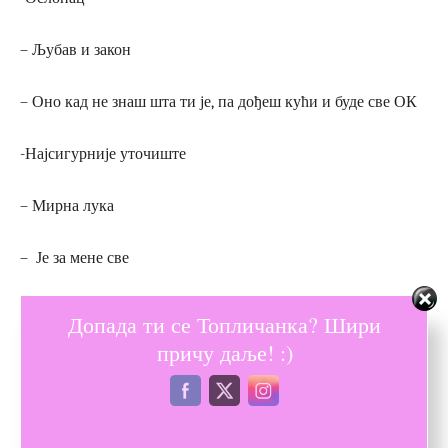
– Љубав и закон
– Оно кад не знаш шта ти је, па дођеш кући и буде све ОК
-Најсигурније уточиште
– Мирна лука
– Је за мене све
– Моје благо
Допада ти се Топличанка? Шири
причу даље! :)
– Моја љубав и сигурност
– Место где се преносе особине