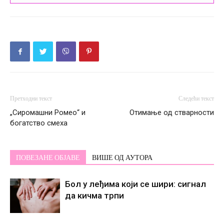
Претходни текст
Следећи текст
„Сиромашни Ромео“ и
Отимање од стварности
богатство смеха
ПОВЕЗАНЕ ОБЈАВЕ
ВИШЕ ОД АУТОРА
Бол у леђима који се шири: сигнал
да кичма трпи