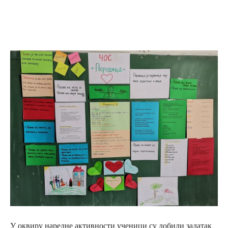
У оквиру наредне активности ученици су добили задатак