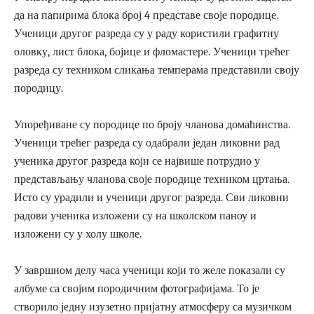
да на папирима блока број 4 представе своје породице.
Ученици другог разреда су у раду користили графитну
оловку, лист блока, бојице и фломастере. Ученици трећег
разреда су техником сликања темперама представили своју
породицу.
Упоређиване су породице по броју чланова домаћинства.
Ученици трећег разреда су одабрали један ликовни рад
ученика другог разреда који се највише потрудио у
представљању чланова своје породице техником цртања.
Исто су урадили и ученици другог разреда. Сви ликовни
радови ученика изложени су на школском паноу и
изложени су у холу школе.
У завршном делу часа ученици који то желе показали су
албуме са својим породичним фотографијама. То је
створило једну изузетно пријатну атмосферу са музичком