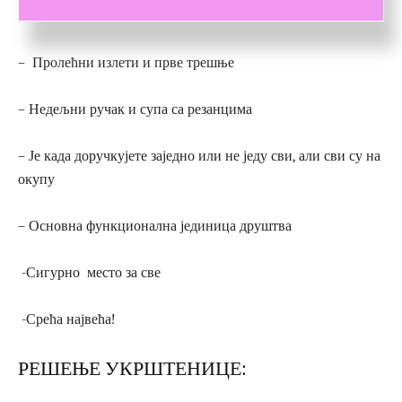
-Уџбеник васпитања деце
– Пролећни излети и прве трешње
– Недељни ручак и супа са резанцима
– Је када доручкујете заједно или не једу сви, али сви су на
окупу
– Основна функционална јединица друштва
-Сигурно место за све
-Срећа највећа!
РЕШЕЊЕ УКРШТЕНИЦЕ: