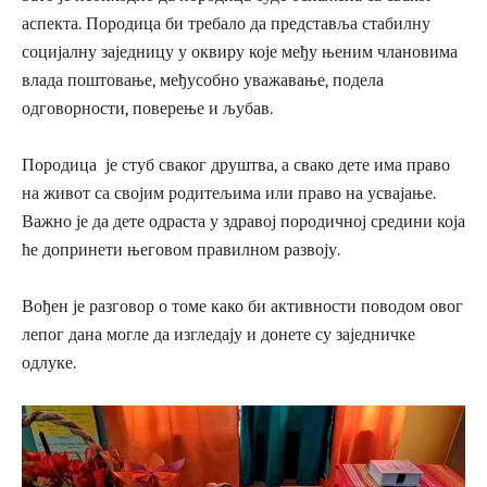
аспекта. Породица би требало да представља стабилну
социјалну заједницу у оквиру које међу њеним члановима
влада поштовање, међусобно уважавање, подела
одговорности, поверење и љубав.
Породица је стуб сваког друштва, а свако дете има право
на живот са својим родитељима или право на усвајање.
Важно је да дете одраста у здравој породичној средини која
ће допринети његовом правилном развоју.
Вођен је разговор о томе како би активности поводом овог
лепог дана могле да изгледају и донете су заједничке
одлуке.