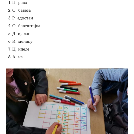
П
раво
О
бавеза
Р
адостан
О
бавештајна
Д
ијалог
И
менице
Ц
ипеле
А
на