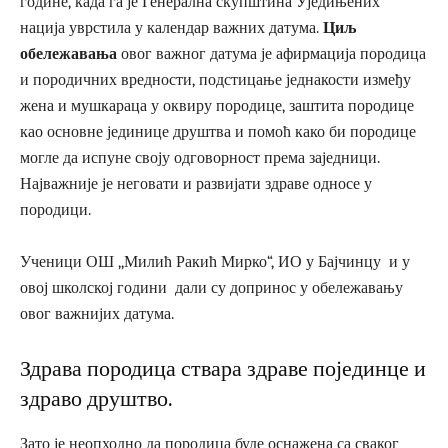
године, када га је Генерална скупштина Уједињених
нација уврстила у календар важних датума.
Циљ
обележавања
овог важног датума је афирмација породица
и породичних вредности, подстицање једнакости између
жена и мушкараца у оквиру породице, заштита породице
као основне јединице друштва и помоћ како би породице
могле да испуне своју одговорност према заједници.
Најважније је неговати и развијати здраве односе у
породици.
Ученици ОШ ,,Милић Ракић Мирко“, ИО у Бајчинцу и у
овој школској години дали су допринос у обележавању
овог важнијих датума.
Здрава породица ствара здраве појединце и
здраво друштво.
Зато је неопходно да породица буде оснажена са сваког