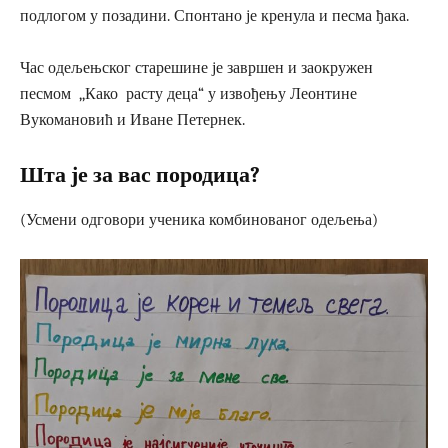
подлогом у позадини. Спонтано је кренула и песма ђака.
Час одељењског старешине је завршен и заокружен
песмом ,,Како расту деца“ у извођењу Леонтине
Вукомановић и Иване Петернек.
Шта је за вас породица?
(Усмени одговори ученика комбинованог одељења)