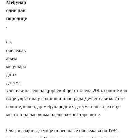
Међунар
одни дан
породице
.
Са
обележав
ањем
међунаро
дних
датума
учитељица Јелена Ђорђевић је отпочела 2015. године кад
их је уврстила у годишњи план рада Дечјег савеза. Исте
године, календар међународних датума нашао је своје
место и на часовима одељењског старешине.
Овај значајни датум је почео да се обележава од 1994.