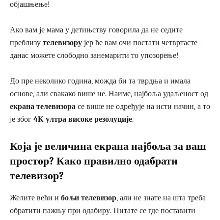
објашњење!
Ако вам је мама у детињству говорила да не седите
преблизу
телевизору
јер ће вам очи постати четвртасте –
данас можете слободно занемарити то упозорење!
До пре неколико година, можда би та тврдња и имала
основе, али свакако више не. Наиме, најбоља удаљеност од
екрана телевизора
се више не одређује на исти начин, а то
је због
4К ултра високе резолуције
.
Која је величина екрана најбоља за ваш
простор? Како правилно одабрати
телевизор?
Желите већи и
бољи телевизор
, али не знате на шта треба
обратити пажњу при одабиру. Питате се где поставити