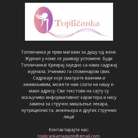
Топличанка је први магазин за душу од жене.
Журнал у коме се ушивају успомене. Буди
Топличанка! Креирај заједно са нама садржај
журнала. Учинимо га споменаром свих.
Садржаје које сматрате важним и
занимљивим, можете нам слати на нашу е-
маил адресу. Сви текстови на сајту су
искључиво информативног карактера и нису
замена за стручно мишљење лекара,
нутрициониста, инжењера и других стручних
лица!
Контактирајте нас:
toplicankamagazin@gmail.com