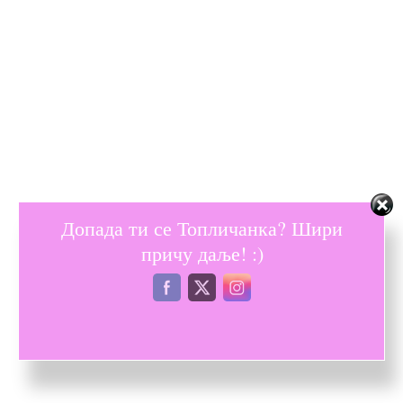
Допада ти се Топличанка? Шири
причу даље! :)