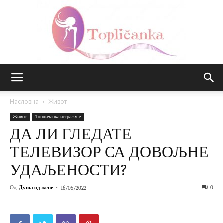
Топличанка
Насловна
Живот
Живот
Топличанка истражује
ДА ЛИ ГЛЕДАТЕ
ТЕЛЕВИЗОР СА ДОВОЉНЕ
УДАЉЕНОСТИ?
Од
Душа од жене
-
0
16/05/2022