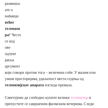
размишљ
ате о
набавци
већег
телевизо
ра
? Често
се код
ове
одлуке
јавља
аргумент
који говори против тога – величина собе. У малим или
ужим просторијама, удаљеност места седења од
телевизијског апарата
изгледа премала.
Саветујемо да слободно купите велики
телевизор
и
препустите се савршеним филмским вечерима. Следи