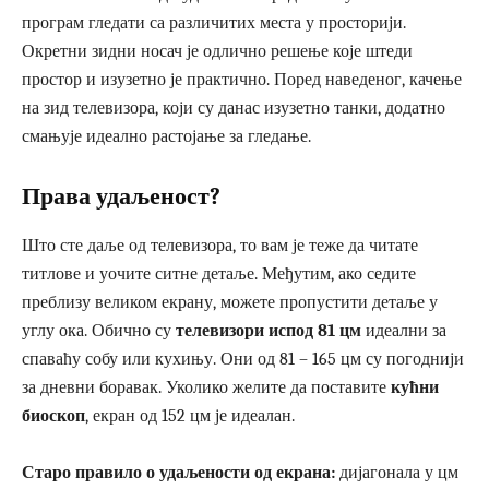
програм гледати са различитих места у просторији.
Окретни зидни носач је одлично решење које штеди
простор и изузетно је практично. Поред наведеног, качење
на зид телевизора, који су данас изузетно танки, додатно
смањује идеално растојање за гледање.
Права удаљеност?
Што сте даље од телевизора, то вам је теже да читате
титлове и уочите ситне детаље. Међутим, ако седите
преблизу великом екрану, можете пропустити детаље у
углу ока. Обично су
телевизори испод 81 цм
идеални за
спаваћу собу или кухињу. Они од 81 – 165 цм су погоднији
за дневни боравак. Уколико желите да поставите
кућни
биоскоп
, екран од 152 цм је идеалан.
Старо правило о удаљености од екрана:
дијагонала у цм