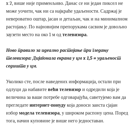
x 2, више није применљиво. Данас се ни један пиксел не
може уочити, чак ни са најкраће удаљености. Садржај је
невероватно оштар, јасан и детаљан, чак и на минималном
растојању. По најновијим препорукама сасвим је довољно
заузети место на око 1 м од
телевизора.
Ново правило за идеално растојање при гледању
телевизора: Дијагонала екрана у цм x 1,5 = удаљеност
седишта у цм.
Уколико сте, после наведених информација, остали при
одлуци да набавите
већи телевизор
и одредили која је
величина за ваше потребе одговарајућа, саветујемо вам да
прегледате
интернет-понуду
која доноси заиста сјајан
избор
модела телевизора
, у широком распону цена. Поред
тога, начин куповине је више него једноставан.