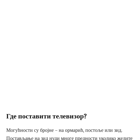
Где поставити телевизор?
Могућности су бројне – на ормарић, постоље или зид.
Постављање на зид нуди многе предности уколико желите