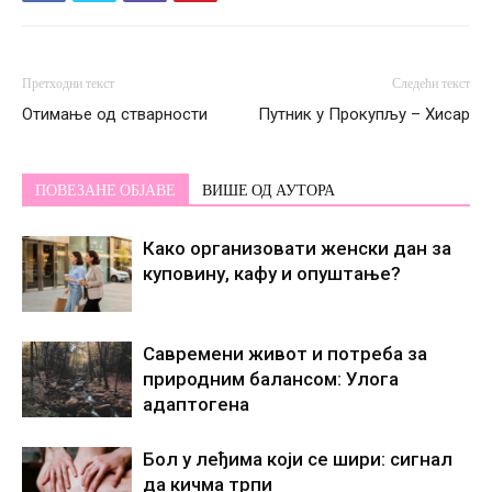
Претходни текст
Следећи текст
Отимање од стварности
Путник у Прокупљу – Хисар
ПОВЕЗАНЕ ОБЈАВЕ
ВИШЕ ОД АУТОРА
Како организовати женски дан за
куповину, кафу и опуштање?
Савремени живот и потреба за
природним балансом: Улога
адаптогена
Бол у леђима који се шири: сигнал
да кичма трпи