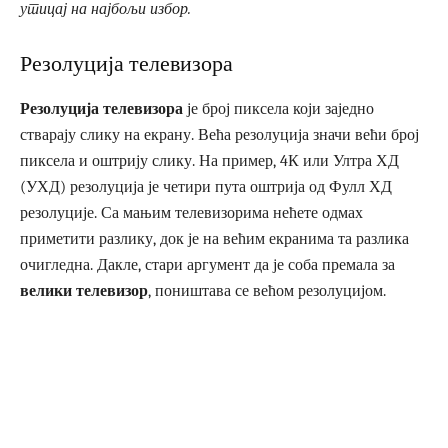
утицај на најбољи избор.
Резолуција телевизора
Резолуција телевизора
је број пиксела који заједно
стварају слику на екрану. Већа резолуција значи већи број
пиксела и оштрију слику. На пример, 4К или Ултра ХД
(УХД) резолуција је четири пута оштрија од Фулл ХД
резолуције. Са мањим телевизорима нећете одмах
приметити разлику, док је на већим екранима та разлика
очигледна. Дакле, стари аргумент да је соба премала за
велики телевизор
, поништава се већом резолуцијом.