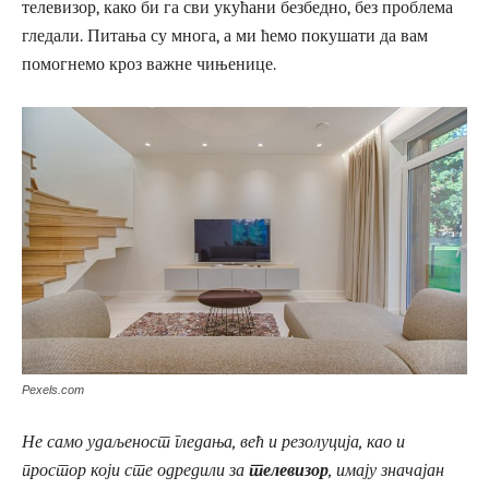
телевизор, како би га сви укућани безбедно, без проблема
гледали. Питања су многа, а ми ћемо покушати да вам
помогнемо кроз важне чињенице.
Pexels.com
Не само удаљеност гледања, већ и резолуција, као и
простор који сте одредили за
телевизор
, имају значајан