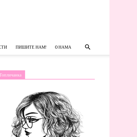
СТИ
ПИШИТЕ НАМ!
O НАМА
Топличанка