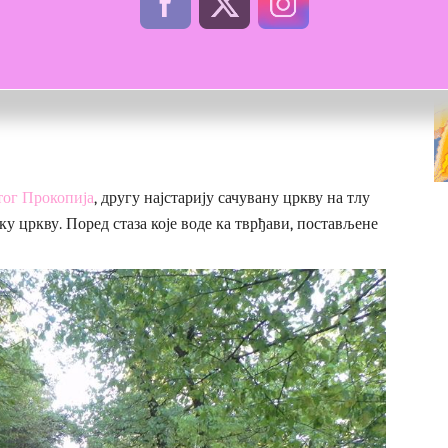
ине и трајали су две деценије са малим прекидима. На
е, алат за обраду коже, мачеви и копља. Такође,
 све откривено потиче из четрнаестог или петнаестог
тог Прокопија
, другу најстарију сачувану цркву на тлу
у цркву. Поред стаза које воде ка тврђави, постављене