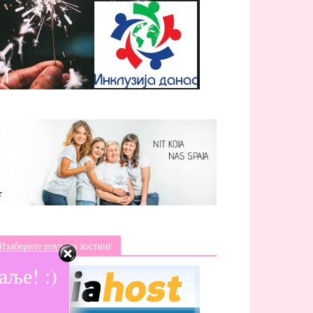
Изаберите поуздан хостинг
ље! :)