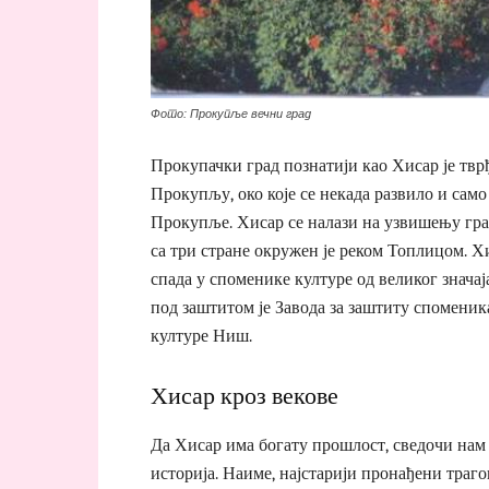
Фото: Прокупље вечни град
Прокупачки град познатији као Хисар је твр
Прокупљу, око које се некада развило и само
Прокупље. Хисар се налази на узвишењу гра
са три стране окружен је реком Топлицом. Х
спада у споменике културе од великог значај
под заштитом је Завода за заштиту споменик
културе Ниш.
Хисар кроз векове
Да Хисар има богату прошлост, сведочи нам
историја. Наиме, најстарији пронађени траго