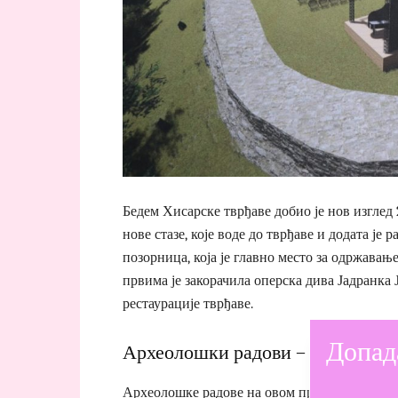
Бедем Хисарске тврђаве добио је нов изглед 
нове стазе, које воде до тврђаве и додата је
позорница, која је главно место за одржавањ
првима је закорачила оперска дива Јадранка 
рестаурације тврђаве.
Допад
Археолошки радови – Шта је све
Археолошке радове на овом простору изводи