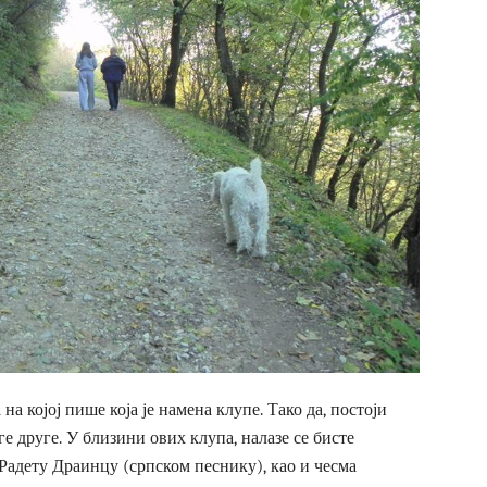
на којој пише која је намена клупе. Тако да, постоји
ге друге. У близини ових клупа, налазе се бисте
Радету Драинцу (српском песнику), као и чесма