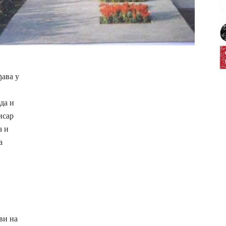
ђава у
да и
исар
а и
а
ви на