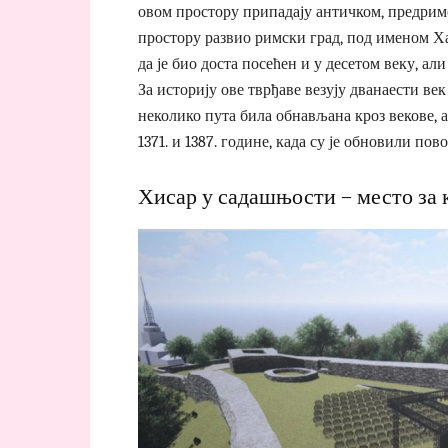
овом простору припадају античком, предримс
простору развио римски град, под именом Ха
да је био доста посећен и у десетом веку, али
За историју ове тврђаве везују дванаести век
неколико пута била обнављана кроз векове, 
1371. и 1387. године, када су је обновили по
Хисар у садашњости – место за 