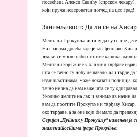
посвећена Алекси Савићу (спрском лекару). 
који пружа невероватан поглед на цео град!
Занимљивост: Да ли се на Хисар
Мештани Прокупља истичу да су се пре десе
На гранама дрвећа које је засађено око Хиса
земљи се могло наћи стотине кашика, жилета
Мештани који живе у близини тврђаве изјави
шта се тачно ту ноћу дешавало, али тврде да 
измишљотинама, може доказати полиција, кој
тачно не зна да нам каже шта се ту одигравал
Уколико желите на лак и занимљив начин да
вам да посетите Прокупље и тврђаву Хисар. 
око тврђаве, а за оне који би мало да предах
Серијал „Путник у Прокупљу“ намењен је с
знаменитостима града Прокупља.