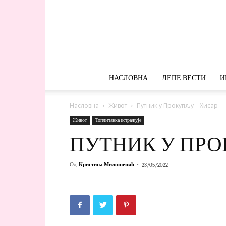
НАСЛОВНА
ЛЕПЕ ВЕСТИ
И
Насловна
Живот
Путник у Прокупљу – Хисар
Живот
Топличанка истражује
ПУТНИК У ПРО
Од
Кристина Милошевић
-
23/05/2022