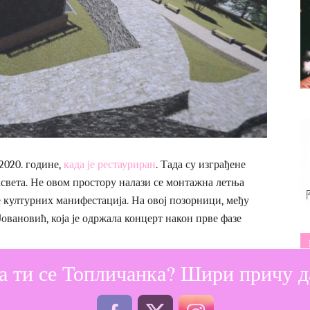
2020. године,
када је рестауриран
. Тада су изграђене
 расвета. Не овом простору налази се монтажна летња
е културних манифестација. На овој позорници, међу
Јовановић, која је одржала концерт након прве фазе
а ти се Топличанка? Шири причу да
 ископано?
ли су Музеј Топлице и Завод за заштиту споменика