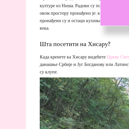
културе из Ниша. Радови су почели 1976. год
овом простору пронађено је: керамичко посуђ
пронађени су и остаци кухиње. Сматра се да
века.
Шта посетити на Хисару?
Када кренете ка Хисару видећете
Цркву Све
данашње Србије и Југ Богданову или Латинск
су клупе.