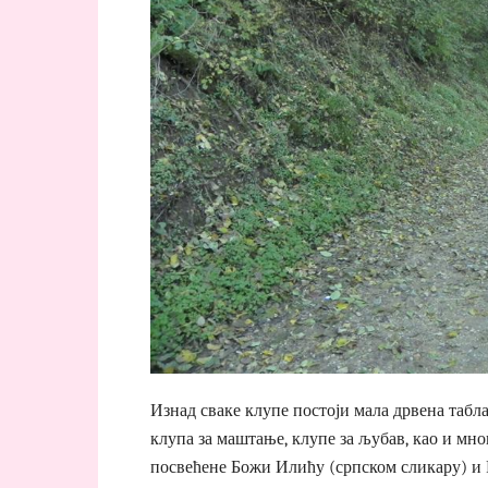
Изнад сваке клупе постоји мала дрвена табла 
клупа за маштање, клупе за љубав, као и мно
посвећене Божи Илићу (српском сликару) и 