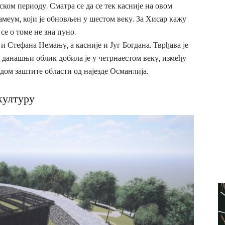
ком периоду. Сматра се да се тек касније на овом
меум, који је обновљен у шестом веку. За Хисар кажу
 се о томе не зна пуно.
 и Стефана Немању, а касније и Југ Богдана. Тврђава је
а данашњи облик добила је у четрнаестом веку, између
водом заштите области од најезде Османлија.
културу