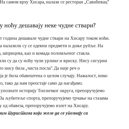
На самом врху Хисара, налази се ресторан „Савићевац“
у ноћу дешавају неке чудне ствари?
т година дешавале чудне ствари на Хисару током ноћи.
ра налазили су се одевни предмети и доње рубље. На
, шприцева, као и комада поломљеног стакла.
ли су да су ноћу чули урлике и вриску. Нису сигурни
то нису била „чиста посла“. Да није реч о
а је била обавештена о целом случају. Нажалост, нико
о, тако да нам преостаје само да нагађамо.
 упознате историју Топличког округа, препоручујемо
За љубитеље спорта, препоручујемо трчање на стазама
ну од обавеза, препоручујемо излет на Хисару.
вим туристима који желе да се упознају са