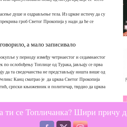
пасење душе и оздрављење тела. Из цркве истичу да су
прекрива гроб Светог Прокопија у нади да ће се
говорило, а мало записивало
окупље у периоду између четрнаестог и седамнаестог
ек по ослобођењу Топлице од Турака, јављају се прва
ју да та сведочанства не представљају ништа више од
Феликс Канц сматрао је да црква Светог Прокопија
стић, српски књижевник и политичар, тврдио да црква
а ти се Топличанка? Шири причу да
на врху уског превоја „Брана“, недалеко од Цркве