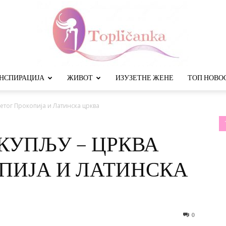
НСПИРАЦИЈА
ЖИВОТ
ИЗУЗЕТНЕ ЖЕНЕ
ТОП НОВО
Топличанка
ветог Прокопија и Латинска црква
КУПЉУ – ЦРКВА
ПИЈА И ЛАТИНСКА
0