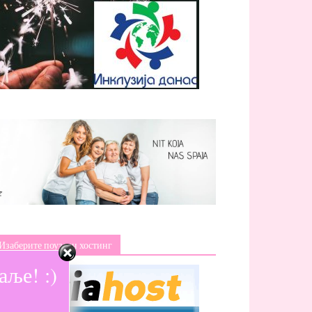
Изаберите поуздан хостинг
ље! :)