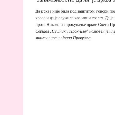
Да црква није била под заштитом, говори под
крова и да је служила као јавни тоалет. Да 
прота Никола из прокупачке цркве Свети Пр
Серијал „Путник у Прокупљу“ намељен је ту
знаменитости града Прокупља.