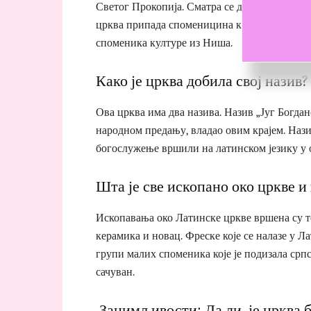
Светог Прокопија. Сматра се да ју је подига
црква припада споменицина културе од велик
споменика културе из Ниша.
Како је црква добила свој назив?
Ова црква има два назива. Назив „Југ Богданов
народном предању, владао овим крајем. Нази
богослужење вршили на латинском језику у 
Шта је све ископано око цркве и 
Ископавања око Латинске цркве вршена су то
керамика и новац. Фреске које се налазе у Л
групи малих споменика које је подизала српск
сачуван.
Занимљивости: Да ли је црква 