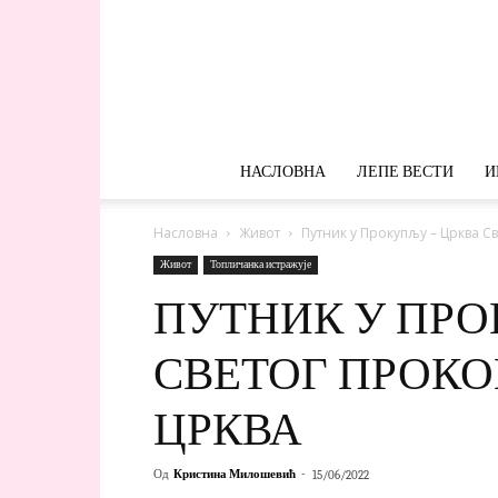
НАСЛОВНА
ЛЕПЕ ВЕСТИ
И
Насловна
Живот
Путник у Прокупљу – Црква С
Живот
Топличанка истражује
ПУТНИК У ПРО
СВЕТОГ ПРОКО
ЦРКВА
Од
Кристина Милошевић
-
15/06/2022