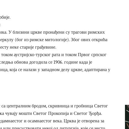
бије.
и
лика. У близини цркве пронађени су трагови римских
Херкулу (бог из римске митологије). Због ових открића
есту неке старије грађевине.
 током аустријско-турског рата и током Првог српског
следња обнова догодила се 1906. године када је
ца, која се налази у западном делу цркве, адаптирана у
с са централним бродом, скривница и гробница Светог
века чувају мошти Светог Прокопија и Светог Ђорђа.
едамнаестог и осамнаестог века. Црква је отворена за
и или присуствовати некој од литургија, које се често