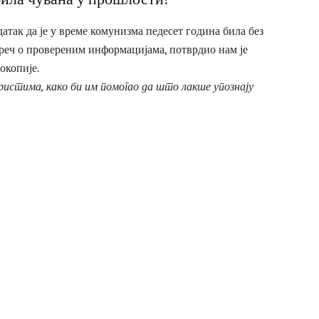
атак да је у време комунизма педесет година била без
је реч о провереним информацијама, потврдио нам је
окопије.
ристима, како би им помогао да што лакше упознају