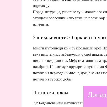
одржавају.
Поред литургија, учестале су и молитве за с
затицали болеснике како леже на плочи која 
излечити.
Занимљивости: О цркви се пуно 
Многи путописци који су пролазили кроз Пр
века ништа нису забележили о овој цркви. Т
писана сведочанства. Међутим, многи сматра
нагађања. Наиме, аусторугарски путописац 
потиче из периода Римљана, док је Мита Ри
потиче из турског доба.
Допад
Латинска црква
Југ Богданова или Латинска црква се налази 