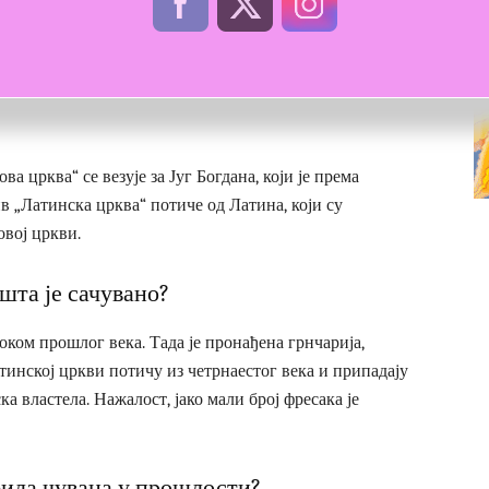
о локални властелин средином четрнаестог века. Ова
ог значаја и под заштитом је Завода за заштиту
а црква“ се везује за Југ Богдана, који је према
в „Латинска црква“ потиче од Латина, који су
овој цркви.
шта је сачувано?
ком прошлог века. Тада је пронађена грнчарија,
атинској цркви потичу из четрнаестог века и припадају
а властела. Нажалост, јако мали број фресака је
била чувана у прошлости?