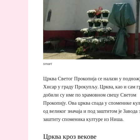
smart
Црква Светог Прокопија се налази у поднож
Хисар у граду Прокупљу. Црква, као и сам г
добили су име по храмовном свецу Светом
Прокопију. Ова црква спада у споменике ку
од великог значаја и под заштитом је Завода 
заштиту споменика културе из Ниша.
Црква кроз векове