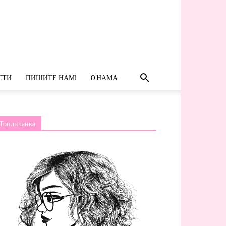
СТИ
ПИШИТЕ НАМ!
O НАМА
Топличанка