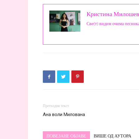
Кристина Милошев
Све(т) видим очима песник
Претходни текст
Ана воли Милована
ПОВЕЗАНЕ ОБЈАВЕ
ВИШЕ ОД АУТОРА