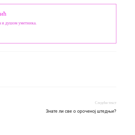
ић
а и душом уметника.
Следећи текст
Знате ли све о ороченој штедњи?