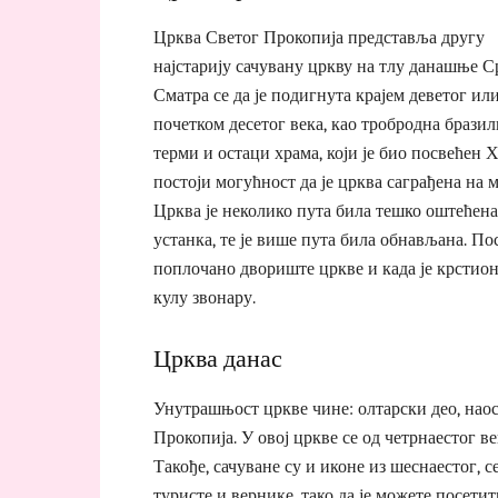
Црква Светог Прокопија представља другу
најстарију сачувану цркву на тлу данашње Ср
Сматра се да је подигнута крајем деветог ил
почетком десетог века, као тробродна брази
терми и остаци храма, који је био посвећен 
постоји могућност да је црква саграђена на м
Црква је неколико пута била тешко оштећена
устанка, те је више пута била обнављана. По
поплочано двориште цркве и када је крстиони
кулу звонару.
Црква данас
Унутрашњост цркве чине: олтарски део, нао
Прокопија. У овој цркве се од четрнаестог 
Такође, сачуване су и иконе из шеснаестог, с
туристе и вернике, тако да је можете посетит