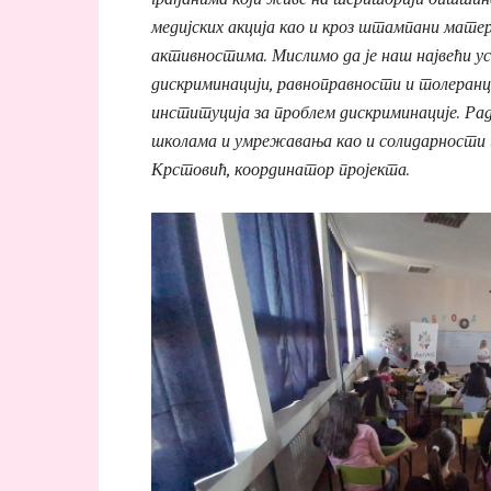
медијских акција као и кроз штампани матер
активностима. Мислимо да је наш највећи усп
дискриминацији, равноправности и толеранц
институција за проблем дискриминације. Рад
школама и умрежавања као и солидарности п
Крстовић, координатор пројекта.