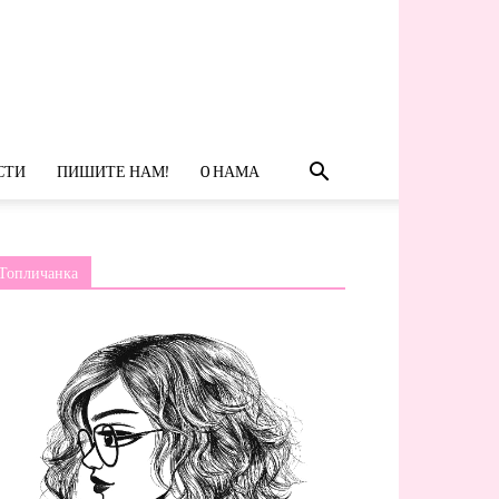
СТИ
ПИШИТЕ НАМ!
O НАМА
Топличанка