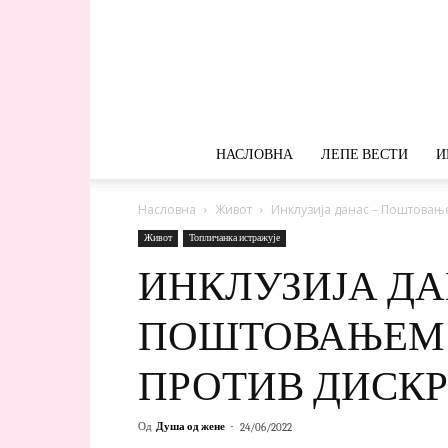
НАСЛОВНА
ЛЕПЕ ВЕСТИ
И
Насловна
Живот
Инклузија данас – Поштовањ
Живот
Топличанка истражује
ИНКЛУЗИЈА ДА
ПОШТОВАЊЕМ 
ПРОТИВ ДИСК
Од
Душа од жене
-
24/06/2022