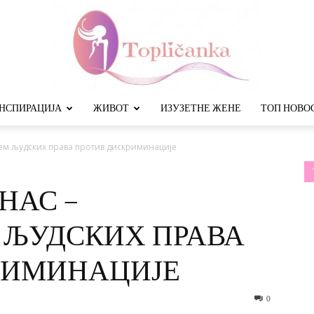
НСПИРАЦИЈА
ЖИВОТ
ИЗУЗЕТНЕ ЖЕНЕ
ТОП НОВО
Топличанка
ем људских права против дискриминације
НАС –
ЉУДСКИХ ПРАВА
РИМИНАЦИЈЕ
0