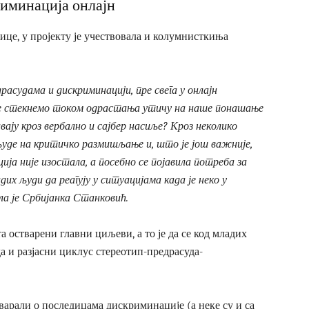
риминација онлајн
це, у пројекту је учествовала и колумнисткиња
асудама и дискриминацији, пре свега у онлајн
оје стекнемо током одрастања утичу на наше понашање
авају кроз вербално и сајбер насиље? Кроз неколико
уде на критичко размишљање и, што је још важније,
ија није изостала, а посебно се појавила потреба за
 људи да реагују у ситуацијама када је неко у
ла је Србијанка Станковић.
а остварени главни циљеви, а то је да се код младих
а и разјасни циклус стереотип-предрасуда-
арали о последицама дискриминације (а неке су и са