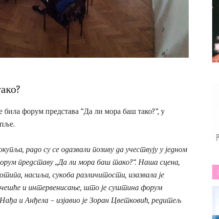
тако?
 била форум представа “Да ли мора баш тако?”, у
пље.
купља, радо су се одазвали позиву да учествују у једном
форум представу „Да ли мора баш тако?“. Наша сцена,
отипа, насиља, сукоба различитости, изазвала је
 учешће и интервенисање, што је суштина форум
 Нађа и Анђела – изјавио је Зоран Цветковић, редитељ