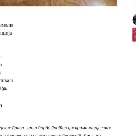
нимљив
енција
а
и
и
упља и
ађа.
о
ких права као и борбу против дискриминације свим
и градова који су укључени у пројекат. Кроз низ