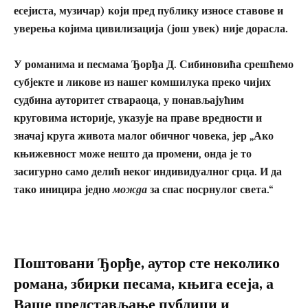
есејиста, музичар) који пред публику износе ставове и
уверења којима цивилизација (још увек) није дорасла.
У романима и песмама Ђорђа Д. Сибиновића срешћемо
субјекте и ликове из нашег комшилука преко чијих
судбина ауторитет ствараоца, у понављајућим
круговима историје, указује на праве вредности и
значај круга живота малог обичног човека, јер „Ако
књижевност може нешто да промени, онда је то
засигурно само делић неког индивидуалног срца. И да
тако иницира једно
можда
за спас посрнулог света.“
Поштовани Ђорђе, аутор сте неколико
романа, збирки песама, књига есеја, а
Ваше представљање публици и