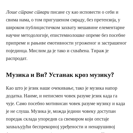
Лоше стране ствари
писане су као исповести о себи и
свима нама, о том пригушеном смраду, без претензија, у
широком публицистичком захвату мешавине елементарне
научне методологије, епистемиолошке опреме без посебне
припреме и рањиве емотивности угроженог и застрашеног
појединца. Мислим да је тако и схваћена. Тираж је
распродат.
Музика и Ви? Устанак кроз музику?
Као што је језик наше очекивање, тако је музика напор
додатка. Наиме, и неписмен човек разуме језик када га
чује. Само посебно мотивисан човек разуме музику и када
је не слуша. Музика је, можда једини човеку доступан
поредак склада упоредив са свемиром који опстаје
захваљујући беспрекорној уређености и ненарушивој