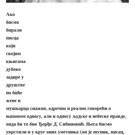
Ако
бисмо
бирали
писца
који
својим
књигама
дубоко
задире у
друштве
но биће
жене и
мушкарца снажно, одречно и реално говорећи о
њиховом односу, али и односу људске и небеске правде,
онда би то био Ђорђе Д. Сибиновић. Њега бисмо
уврстили и у круг оних уметника (он је песник, писац,