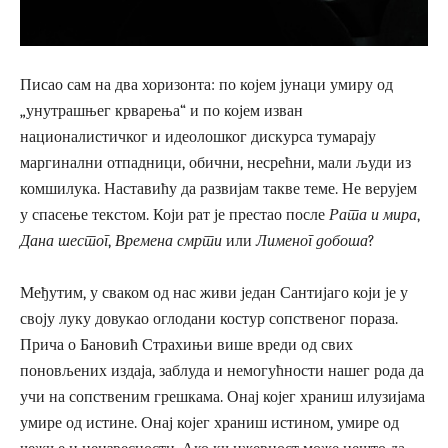
Писао сам на два хоризонта: по којем јунаци умиру од
„унутрашњег крварења“ и по којем изван
националистичког и идеолошког дискурса тумарају
маргинални отпадници, обични, несрећни, мали људи из
комшилука. Наставићу да развијам такве теме. Не верујем
у спасење текстом. Који рат је престао после
Рата и мира
,
Дана шестог
,
Времена смрти
или
Лименог добоша
?
Међутим, у сваком од нас живи један Сантијаго који је у
своју луку довукао оглодани костур сопственог пораза.
Прича о Бановић Страхињи више вреди од свих
поновљених издаја, заблуда и немогућности нашег рода да
учи на сопственим грешкама. Онај којег храниш илузијама
умире од истине. Онај којег храниш истином, умире од