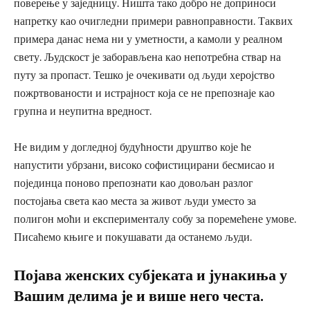
поверење у заједницу. Ништа тако добро не доприноси
напретку као очигледни примери равноправности. Таквих
примера данас нема ни у уметности, а камоли у реалном
свету. Људскост је заборављена као непотребна ствар на
путу за пропаст. Тешко је очекивати од људи херојство
пожртвованости и истрајност која се не препознаје као
групна и неупитна вредност.
Не видим у догледној будућности друштво које ће
напустити убрзани, високо софистицирани бесмисао и
појединца поново препознати као довољан разлог
постојања света као места за живот људи уместо за
полигон моћи и експерименталу собу за поремећене умове.
Писаћемо књиге и покушавати да останемо људи.
Појава женских субјеката и јунакиња у
Вашим делима је и више него честа.