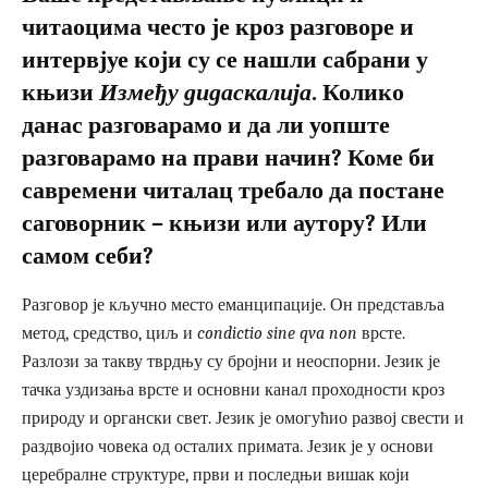
читаоцима често је кроз разговоре и
интервјуе који су се нашли сабрани у
књизи
Између дидаскалија
. Колико
данас разговарамо и да ли уопште
разговарамо на прави начин? Коме би
савремени читалац требало да постане
саговорник – књизи или аутору? Или
самом себи?
Разговор је кључно место еманципације. Он представља
метод, средство, циљ и
condictio sine qva non
врсте.
Разлози за такву тврдњу су бројни и неоспорни. Језик је
тачка уздизања врсте и основни канал проходности кроз
природу и органски свет. Језик је омогућио развој свести и
раздвојио човека од осталих примата. Језик је у основи
церебралне структуре, први и последњи вишак који