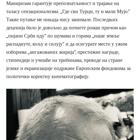
Маниризам гарантује препознатљивост и трајање на
таласу сензационализма. „Где сви Турци, ту и мали Мујо.“
Такве путање ме никада нису занимале. Последњих
деценија било је довољно да почнете роман причом као
„пијани Срби иду“ по шумама и горама „наше земље
распаднуте, кољу и силују“ и да осигурате место у ужим
изборима „ангажованих жирија“, престижне награде,
стипендије и учешће на трибинама, преводе на стране
језике и екранизације подржане Европским фондовима за
политички коректну кинематографију.