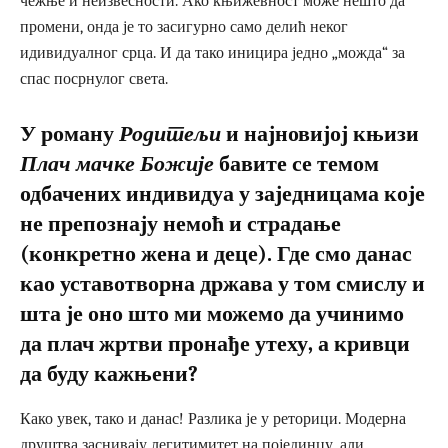
чежње и неизвесности. Ако књижевност може нешто да
промени, онда је то засигурно само делић неког
идивидуалног срца. И да тако иницира једно „можда“ за
спас посрнулог света.
У роману
Родитељи
и најновијој књизи
Плач мачке Божије
бавите се темом
одбачених индивидуа у заједницама које
не препознају немоћ и страдање
(конкретно жена и деце). Где смо данас
као уставотворна држава у том смислу и
шта је оно што ми можемо да учинимо
да плач жртви пронађе утеху, а кривци
да буду кажњени?
Како увек, тако и данас! Разлика је у реторици. Модерна
друштва заснивају легитимитет на појединцу, али