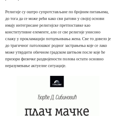
Религије су оштро супротстављане по бројним питањима,
до тога да се може рећи како сви ратови у својој основи
имају интегрисане религијске претпоставке као
конститутивне елементе, али се све религије унисоно
слажу у прокламацији потцењивања жена. Све то довело је
до трагичног патолошког родног застрањења које се лако
може утврдити обичном градском шетњом после које ће
призори физичке раздвојености полова остати основно
неразумевање актуелне ситуације.