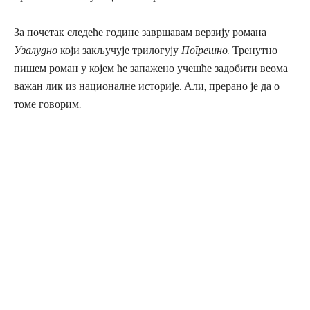
За почетак следеће године завршавам верзију романа
Узалудно
који закључује трилогују
Погрешно.
Тренутно
пишем роман у којем ће запажено учешће задобити веома
важан лик из националне историје. Али, прерано је да о
томе говорим.