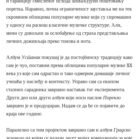
и гаранцију смисленог исхода захваљујући поштовању
поретка. Наравно, лична ограниченост зауставља ме на тек
скромним облицима популарне музике који су сиромашни
у односу на раскош класичне музичке структуре. Али,
мени су довољни за ослобађење од страха представљања
личних доживљаја преко тонова и нота.
Албум
Устанак
покушај је да постојбинску традицију како
сам је чуо, поставим према облицима популарне музике XX
века уз које сам одрастао и тако одмерим домашаје личног
учешћа у наслеђу и контексту. Управо сам са екипом
сталних сарадника завршио наставак тог експеримента.
Други део или други албум који носи наслов
Порекло
завршен је и продуциран. Надам се да ће се појавити до
краја ове године.
Паралелно са тим пројектом завршио сам и албум
Градско
зеленило
на којем се налази десет мојих композиција за које