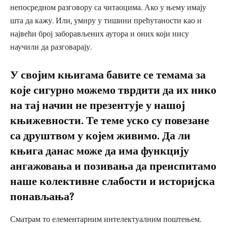
непосредном разговору са читаоцима. Ако у њему имају
шта да кажу. Или, умиру у тишини прећутаности као и
највећи број заборављених аутора и оних који нису
научили да разговарају.
У својим књигама бавите се темама за
које сигурно можемо тврдити да их нико
на тај начин не презентује у нашој
књижевности. Те теме уско су повезане
са друштвом у којем живимо. Да ли
књига данас може да има функцију
ангажовања и позивања да преиспитамо
наше колективне слабости и историјска
понављања?
Сматрам то елементарним интелектуалним поштењем.