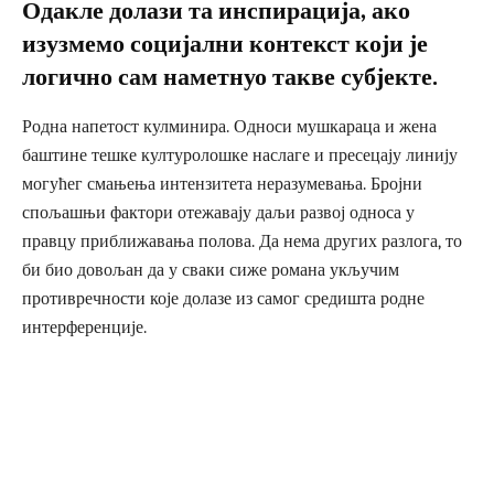
Одакле долази та инспирација, ако
изузмемо социјални контекст који је
логично сам наметнуо такве субјекте.
Родна напетост кулминира. Односи мушкараца и жена
баштине тешке културолошке наслаге и пресецају линију
могућег смањења интензитета неразумевања. Бројни
спољашњи фактори отежавају даљи развој односа у
правцу приближавања полова. Да нема других разлога, то
би био довољан да у сваки сиже романа укључим
противречности које долазе из самог средишта родне
интерференције.