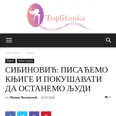
Топличанка
Насловна
Живот
Живот
Ћоше за њега
СИБИНОВИЋ: ПИСАЋЕМО
КЊИГЕ И ПОКУШАВАТИ
ДА ОСТАНЕМО ЉУДИ
Од
Милица Миленковић
-
0
30/07/2022