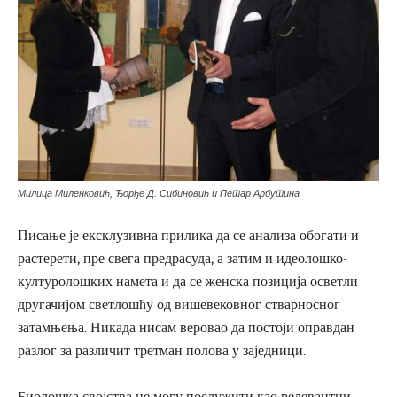
Милица Миленковић, Ђорђе Д. Сибиновић и Петар Арбутина
Писање је ексклузивна прилика да се анализа обогати и
растерети, пре свега предрасуда, а затим и идеолошко-
културолошких намета и да се женска позиција осветли
другачијом светлошћу од вишевековног стварносног
затамњења. Никада нисам веровао да постоји оправдан
разлог за различит третман полова у заједници.