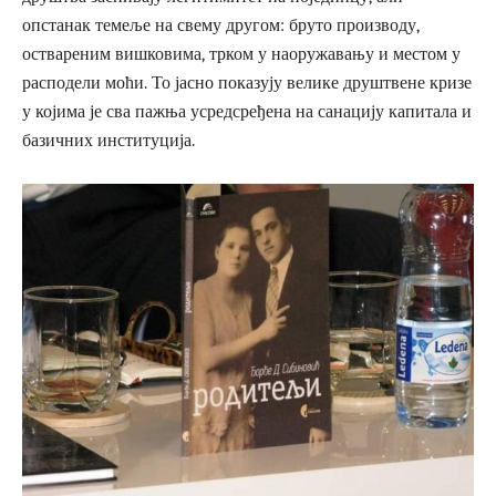
опстанак темеље на свему другом: бруто производу,
оствареним вишковима, трком у наоружавању и местом у
расподели моћи. То јасно показују велике друштвене кризе
у којима је сва пажња усредсређена на санацију капитала и
базичних институција.