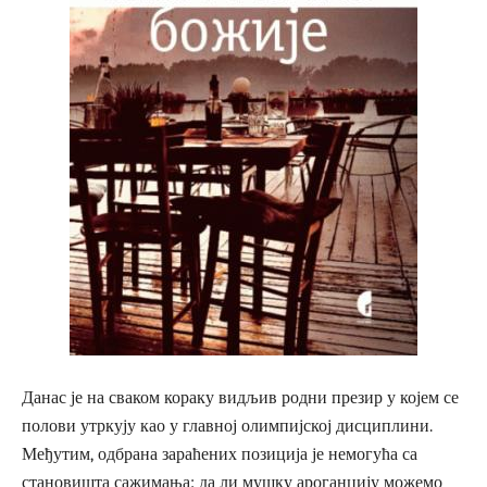
Данас је на сваком кораку видљив родни презир у којем се
полови утркују као у главној олимпијској дисциплини.
Међутим, одбрана зараћених позиција је немогућа са
становишта сажимања: да ли мушку ароганцију можемо