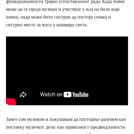
функционалности трајно успостављеног реда. Када човек
може да се преда музици и учествује у њој на било који
начин, онда може бити сигуран да постоји спокој и
сигурно место за њега у кошмару света.
Занет сам музиком и покушавам да постојање разумем као
поставку музичког дела: као правилност предвидљивости