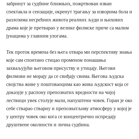
забринут за судбине ближњих, пожртвован изван
спектакла и сензације, окренут трагању за изворима бола и
разлозима несрећних живота реалних људи и њихових
драма које је претварао у велике филмске приче са малим
јунацима у главним улогама.
Тек проток времена без њега отвара ми перспективу знања
које сам спонтано стицао променом понашања
захваљујући његовом присуству и утицају. Његови
филмови не морају да се свиђају свима. Његова људска
својства живе у поштоваоцима као жива људскост која се
доказује у распону препознатих вредности на чијој
лествици увек столује мали, напуштени човек. Горан је око
себе стварао стварну и препознатљиву атмосферу у којој је
у центру човек око кога се концентрично испредају
друштвене околности и лична судбина.