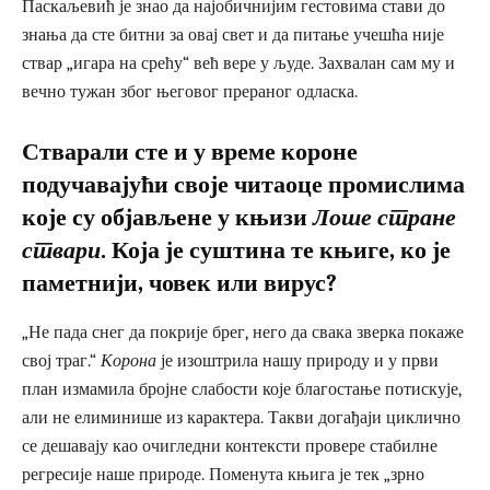
Паскаљевић је знао да најобичнијим гестовима стави до
знања да сте битни за овај свет и да питање учешћа није
ствар „игара на срећу“ већ вере у људе. Захвалан сам му и
вечно тужан због његовог прераног одласка.
Стварали сте и у време короне
подучавајући своје читаоце промислима
које су објављене у књизи
Лоше стране
ствари
. Која је суштина те књиге, ко је
паметнији, човек или вирус?
„Не пада снег да покрије брег, него да свака зверка покаже
свој траг.“
Корона
је изоштрила нашу природу и у први
план измамила бројне слабости које благостање потискује,
али не елиминише из карактера. Такви догађаји циклично
се дешавају као очигледни контексти провере стабилне
регресије наше природе. Поменута књига је тек „зрно