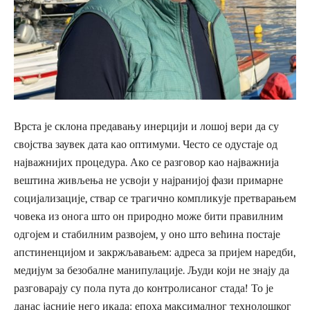
Врста је склона предавању инерцији и лошој вери да су
својства заувек дата као оптимуми. Често се одустаје од
најважнијих процедура. Ако се разговор као најважнија
вештина живљења не усвоји у најранијој фази примарне
социјализације, ствар се трагично компликује претварањем
човека из онога што он природно може бити правилним
одгојем и стабилним развојем, у оно што већина постаје
апстиненцијом и закржљавањем: адреса за пријем наредби,
медијум за безобалне манипулације. Људи који не знају да
разговарају су пола пута до контролисаног стада! То је
данас јасније него икада: епоха максималног технолошког