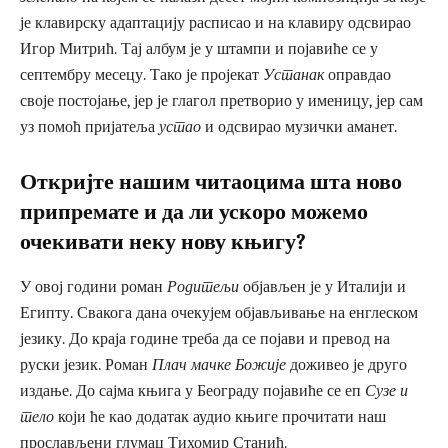
је клавирску адаптацију расписао и на клавиру одсвирао
Игор Митрић. Тај албум је у штампи и појавиће се у
септембру месецу. Тако је пројекат
Устанак
оправдао
своје постојање, јер је глагол претворио у именицу, јер сам
уз помоћ пријатеља
устао
и одсвирао музички аманет.
Откријте нашим читаоцима шта ново
припремате и да ли ускоро можемо
очекивати неку нову књигу?
У овој години роман
Родитељи
објављен је у Италији и
Египту. Свакога дана очекујем објављивање на енглеском
језику. До краја године треба да се појави и превод на
руски језик. Роман
Плач мачке Божије
доживео је друго
издање. До сајма књига у Београду појавиће се еп
Сузе и
тело
који ће као додатак аудио књиге прочитати наш
прослављени глумац Тихомир Станић.