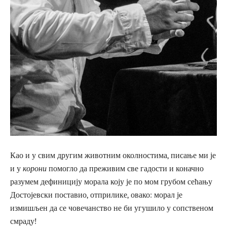
К
ао и у свим другим животним околностима, писање ми је
и у
корони
помогло да преживим све гадости и коначно
разумем дефиницију морала коју је по мом грубом сећању
Достојевски поставио, отприлике, овако: морал је
измишљен да се човечанство не би угушило у сопственом
смраду!