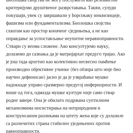
Биолошка својства не могу послужити као релевантни
критеријуми друштвеног разврставања. Такви, сулуди
покушаји, увек су завршавали у ћорсокаку инквизиције,
фашизма или фундаментализма. Биолошка својства
схватам као простор коначног сједињења, а не као
оправдање за успостављање неупитне неравноправности.
Ствари су веома сложене. Ако консултујемо науку,
долазимо до сазнања да је матријархат предуго трајао. Ако
је још тада архетип као колективно несвесно памћење
производио објективне учинке (без обзира што није био
научно дефинисан) јасно је да је узвраћање мушке
надокнаде управо сразмерно предугој инфериорности. И
више од тога, одмазда мушке културе није само ствар
родне завере. Она је обилато подржана суптилним
механизмима инсистирања на неприродним и
конструисаним разликама на штету жена које су долазиле
са различитих страна стабилно уједињених против
равноправности.