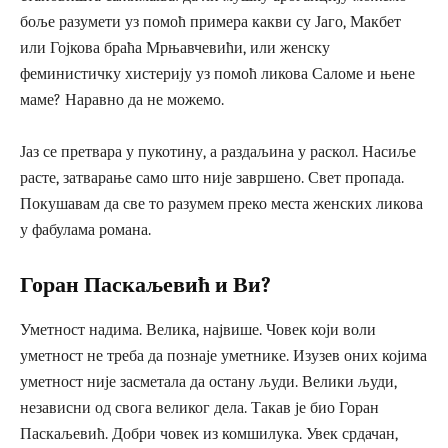
боље разумети уз помоћ примера какви су Јаго, Макбет
или Гојкова браћа Мрњавчевићи, или женску
феминистичку хистерију уз помоћ ликова Саломе и њене
маме? Наравно да не можемо.
Јаз се претвара у пукотину, а раздаљина у раскол. Насиље
расте, затварање само што није завршено. Свет пропада.
Покушавам да све то разумем преко места женских ликова
у фабулама романа.
Горан Паскаљевић и Ви?
Уметност надима. Велика, највише. Човек који воли
уметност не треба да познаје уметнике. Изузев оних којима
уметност није засметала да остану људи. Велики људи,
независни од свога великог дела. Такав је био Горан
Паскаљевић. Добри човек из комшилука. Увек срдачан,