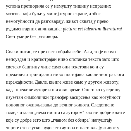
успона претворила се у немушту тишину испразних
мозгова који буље у минијатурне екране, а због
немогућности да разговарају, живот схватају преко
рудиментарних апликација:
pictura est laicorum literatura!
Свет умире без разговора.
Сваки писац се пре свега обраћа себи. Али, то је веома
непоуздан и краткотрајан ниво опстанка текста зато што
светску баштину чине само они текстови који су
преживели тривијални ниво постојања као личног разлога
изражајности. Дакле, књиге живе само у другом животу,
када преживе ауторе и њихово време. Оне тако сугеришу
изузетан симболички трансфер васкрсења као могућност
поновног оживљавања до вечног живота. Следствено
томе, читалац „нема ништа са аутором“ као ни добре књиге
које су добре зато што „главом без обзира“ напуштају
чврсте стеге ускогрудог ега аутора и настављају живот у