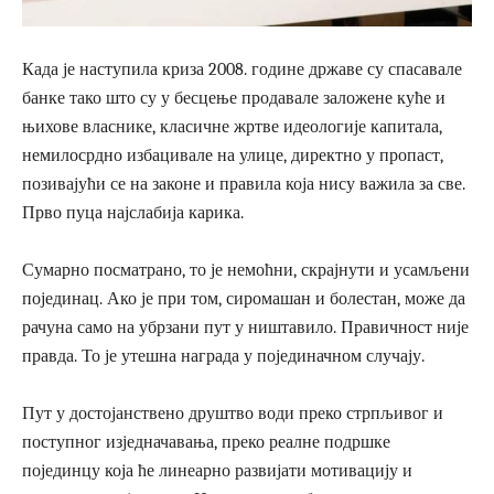
Када је наступила криза 2008. године државе су спасавале
банке тако што су у бесцење продавале заложене куће и
њихове власнике, класичне жртве идеологије капитала,
немилосрдно избацивале на улице, директно у пропаст,
позивајући се на законе и правила која нису важила за све.
Прво пуца најслабија карика.
Сумарно посматрано, то је немоћни, скрајнути и усамљени
појединац. Ако је при том, сиромашан и болестан, може да
рачуна само на убрзани пут у ништавило. Правичност није
правда. То је утешна награда у појединачном случају.
Пут у достојанствено друштво води преко стрпљивог и
поступног изједначавања, преко реалне подршке
појединцу која ће линеарно развијати мотивацију и