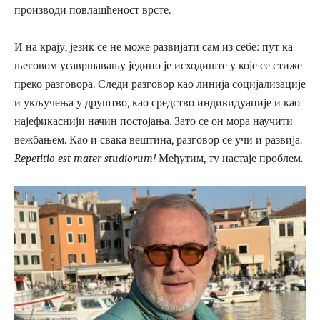
производи повлашћеност врсте.
И на крају, језик се не може развијати сам из себе: пут ка
његовом усавршавању једино је исходиште у које се стиже
преко разговора. Следи разговор као линија социјализације
и укључења у друштво, као средство индивидуације и као
најефикаснији начин постојања. Зато се он мора научити
вежбањем. Као и свака вештина, разговор се учи и развија.
Repetitio est mater studiorum!
Међутим, ту настаје проблем.