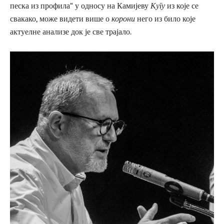
песка из профила“ у односу на Камијеву
Кугу
из које се
свакако, може видети више о
корони
него из било које
актуелне анализе док је све трајало.