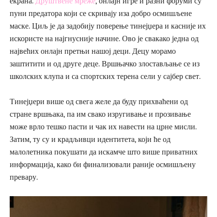
екрана.
Друштвене мреже
, онлајн игре и разни форуми су
пуни предатора који се скривају иза добро осмишљене
маске. Циљ је да задобију поверење тинејџера и касније их
искористе на најгнусније начине. Ово је свакако једна од
највећих онлајн претњи нашој деци. Децу морамо
заштитити и од друге деце. Вршњачко злостављање се из
школских клупа и са спортских терена сели у сајбер свет.
Тинејџери више од свега желе да буду прихваћени од
стране вршњака, па им свако изругивање и прозивање
може врло тешко пасти и чак их навести на црне мисли.
Затим, ту су и крадљивци идентитета, који ће од
малолетника покушати да искамче што више приватних
информација, како би финализовали раније осмишљену
превару.