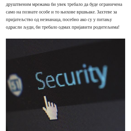
друштвеним мрежама би увек требало да буде ограничена
само на познате особе и то њихове вршњаке. Захтеве за
пријатељство од незнанаца, посебно ако су у питању
одрасли људи, би требало одмах пријавити родитељима!