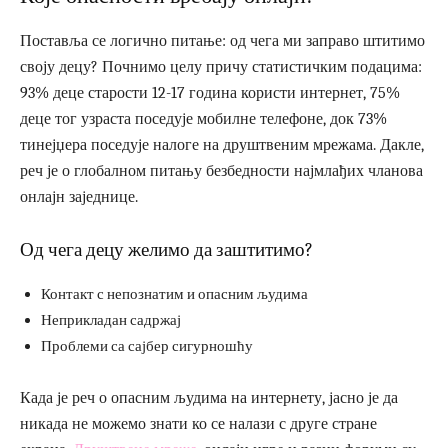
Поставља се логично питање: од чега ми заправо штитимо
своју децу? Почнимо целу причу статистичким подацима:
93% деце старости 12-17 година користи интернет, 75%
деце тог узраста поседује мобилне телефоне, док 73%
тинејџера поседује налоге на друштвеним мрежама. Дакле,
реч је о глобалном питању безбедности најмлађих чланова
онлајн заједнице.
Од чега децу желимо да заштитимо?
Контакт с непознатим и опасним људима
Неприкладан садржај
Проблеми са сајбер сигурношћу
Када је реч о опасним људима на интернету, јасно је да
никада не можемо знати ко се налази с друге стране