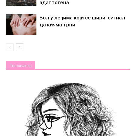
адаптогена
Бол у леђима који се шири: сигнал
да кичма трпи
Топличанка