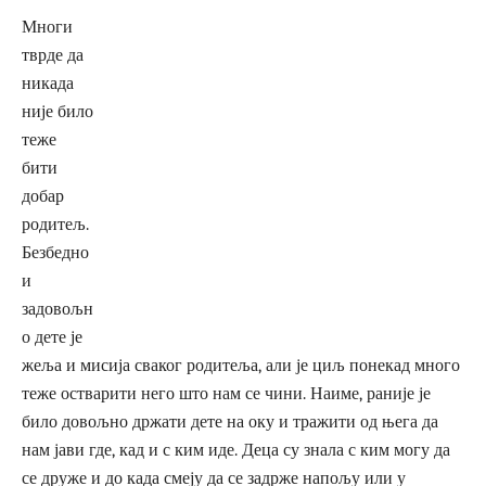
Многи
тврде да
никада
није било
теже
бити
добар
родитељ.
Безбедно
и
задовољн
о дете је
жеља и мисија сваког родитеља, али је циљ понекад много
теже остварити него што нам се чини. Наиме, раније је
било довољно држати дете на оку и тражити од њега да
нам јави где, кад и с ким иде. Деца су знала с ким могу да
се друже и до када смеју да се задрже напољу или у