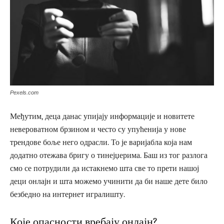
Pexels.com
Међутим, деца данас упијају информације и новитете
невероватном брзином и често су упућенија у нове
трендове боље него одрасли. То је варијабла која нам
додатно отежава бригу о тинејџерима. Баш из тог разлога
смо се потрудили да истакнемо шта све то прети нашој
деци онлајн и шта можемо учинити да би наше дете било
безбедно на интернет игралишту.
Које опасности вребају онлајн?