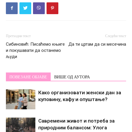
Претходни текст
Следећи текст
Сибиновић: Писаћемо књиге
Да ти цртам да си месечина
и покушавати да останемо
људи
ПОВЕЗАНЕ ОБЈАВЕ
ВИШЕ ОД АУТОРА
Како организовати женски дан за
куповину, кафу и опуштање?
Савремени живот и потреба за
природним балансом: Улога