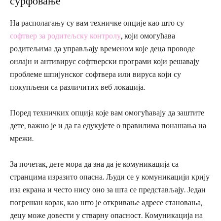
сурфовање
На располагању су вам техничке опције као што су
софтвер за родитељску контролу
, који омогућава
родитељима да управљају временом које деца проводе
онлајн и антивирус софтверски програми који решавају
проблеме шпијунског софтвера или вируса који су
покупљени са различитих веб локација.
Поред техничких опција које вам омогућавају да заштите
дете, важно је и да га едукујете о правилима понашања на
мрежи.
За почетак, дете мора да зна да је комуникација са
странцима изразито опасна. Људи се у комуникацији крију
иза екрана и често нису оно за шта се представљају. Један
погрешан корак, као што је откривање адресе становања,
децу може довести у стварну опасност. Комуникација на