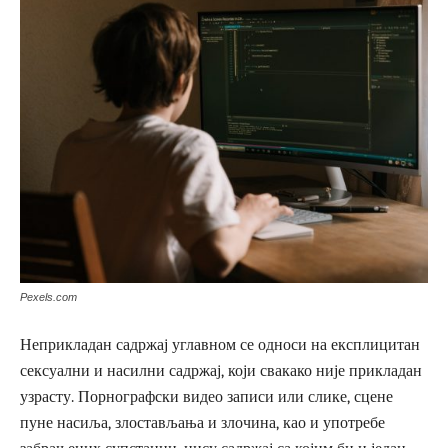
Pexels.com
Неприкладан садржај углавном се односи на експлицитан
сексуални и насилни садржај, који свакако није прикладан
узрасту. Порнографски видео записи или слике, сцене
пуне насиља, злостављања и злочина, као и употребе