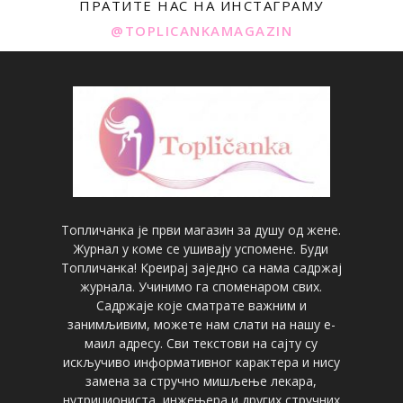
ПРАТИТЕ НАС НА ИНСТАГРАМУ
@TOPLICANKAMAGAZIN
Топличанка је први магазин за душу од жене.
Журнал у коме се ушивају успомене. Буди
Топличанка! Креирај заједно са нама садржај
журнала. Учинимо га споменаром свих.
Садржаје које сматрате важним и
занимљивим, можете нам слати на нашу е-
маил адресу. Сви текстови на сајту су
искључиво информативног карактера и нису
замена за стручно мишљење лекара,
нутрициониста, инжењера и других стручних