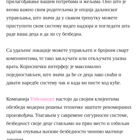
прилагођавање вашим потребама и жељама. Оно што је
веома важно свим родитељима је опција даљинског
управљања, што значи да у сваком тренутку можете
приступити свом систему видео надзора и погледати шта
раде ваша деца и да ли су безбедна.
Са удаљене локације можете управљати и бројним смарт
компонентама, те тако закључати или откључати улазна
врата. Кориснички интерфејс је максимално
поједностављен, што значи да ће се деца лако снаћи и
давати наредбе систему чак и када ви нисте код куће.
Компанија
Videomont
настоји да својим клијентима
обезбеди модерна решења техничке заштите реномираних
произвођача. Улагањем у савремене сигурносне системе,
безбедност своје деце стављамо на прво место и озбиљан
задатак очувања њихове безбедности чинимо малчице
лакшим.