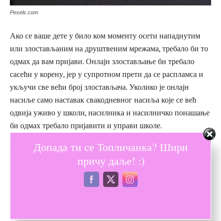
Pexels.com
Ако се ваше дете у било ком моменту осети нападнутим
или злостављаним на друштвеним мрежама, требало би то
одмах да вам пријави. Онлајн злостављање би требало
сасећи у корену, јер у супротном прети да се распламса и
укључи све већи број злостављача. Уколико је онлајн
насиље само наставак свакодневног насиља које се већ
одвија уживо у школи, насилника и насилничко понашање
би одмах требало пријавити и управи школе.
Допада ти се Топличанка? Шири
Деца морају бити упућена да смеју да кликћу само на
причу даље! :)
проверене странице. Клик на непознату рекламу или банер
може омогућити инсталацију нежељеног софтвера или
вируса, који угрожава рад ваше комплетне мреже и
сигурност свих корисника.