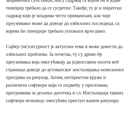
забрањених супстанци, нису садржај са којим би и један
тинејџер требало да се сусретне. Такође, ту је и пиратски
садржај који је младима често примамљив, али чије
преузимање може да доведе до озбиљних последица, са
којима би тинејџере требало упознати врло рано.
Сајбер (не)сигурност је актуелна тема и може довести до
озбиљних проблема. За почетак, ту су дриве-бy
преузимања која омогућавају да једноставна посета веб
страници доведе до аутоматског инсталирања нежељених
програма на рачунар. Затим, интернетом круже и
различити софтвери који се подмећу у прилозима,
програмима за дељење датотека и сл. Инсталација таквих
софтвера незнанцу омогућава приступ вашем рачунару.