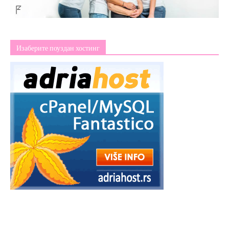
Изаберите поуздан хостинг