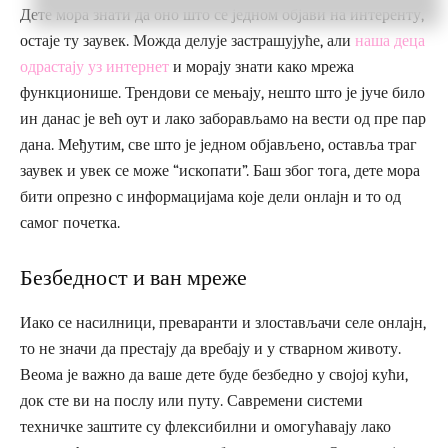
Дете мора знати да оно што се једном објави на интеренту,
остаје ту заувек. Можда делује застрашујуће, али
наша деца
одрастају уз интернет
и морају знати како мрежа
функционише. Трендови се мењају, нешто што је јуче било
ин данас је већ оут и лако заборављамо на вести од пре пар
дана. Међутим, све што је једном објављено, оставља траг
заувек и увек се може “ископати”. Баш због тога, дете мора
бити опрезно с информацијама које дели онлајн и то од
самог почетка.
Безбедност и ван мреже
Иако се насилници, преваранти и злостављачи селе онлајн,
то не значи да престају да вребају и у стварном животу.
Веома је важно да ваше дете буде безбедно у својој кући,
док сте ви на послу или путу. Савремени системи
техничке заштите су флексибилни и омогућавају лако