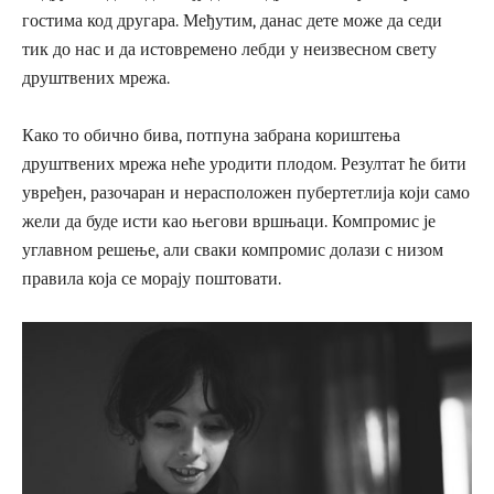
гостима код другара. Међутим, данас дете може да седи
тик до нас и да истовремено лебди у неизвесном свету
друштвених мрежа.
Како то обично бива, потпуна забрана кориштења
друштвених мрежа неће уродити плодом. Резултат ће бити
увређен, разочаран и нерасположен пубертетлија који само
жели да буде исти као његови вршњаци. Компромис је
углавном решење, али сваки компромис долази с низом
правила која се морају поштовати.