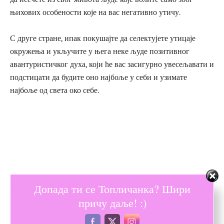
њихових особености које на вас негативно утичу.
С друге стране, ипак покушајте да селектујете утицаје
окружења и укључите у њега неке људе позитивног
авантуристичког духа, који ће вас засигурно увесељавати и
подстицати да будите оно најбоље у себи и узимате
најбоље од света око себе.
Допада ти се Топличанка? Шири
причу даље! :)