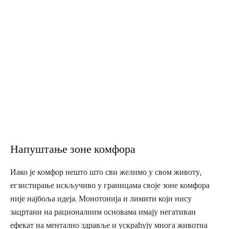
Напуштање зоне комфора
Иако је комфор нешто што сви желимо у свом животу,
егзистирање искључиво у границама своје зоне комфора
није најбоља идеја. Монотонија и лимити који нису
зацртани на рационалним основама имају негативан
ефекат на ментално здравље и ускраћују многа животна