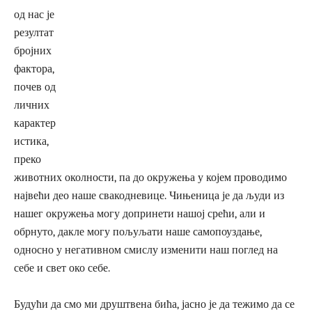
од нас је
резултат
бројних
фактора,
почев од
личних
карактер
истика,
преко
животних околности, па до окружења у којем проводимо
највећи део наше свакодневице. Чињеница је да људи из
нашег окружења могу допринети нашој срећи, али и
обрнуто, дакле могу пољуљати наше самопоуздање,
односно у негативном смислу изменити наш поглед на
себе и свет око себе.
Будући да смо ми друштвена бића, јасно је да тежимо да се