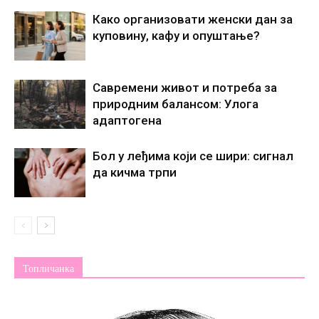
Како организовати женски дан за
куповину, кафу и опуштање?
Савремени живот и потреба за
природним балансом: Улога
адаптогена
Бол у леђима који се шири: сигнал
да кичма трпи
Топличанка