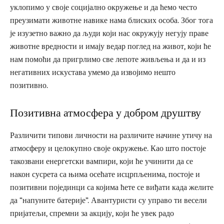
уклопимо у своје социјално окружење и да ћемо често
преузимати животне навике нама блиских особа. Због тога
је изузетно важно да људи који нас окружују негују праве
животне вредности и имају ведар поглед на живот, који ће
нам помоћи да пригрлимо све лепоте живљења и да и из
негативних искустава умемо да извојимо нешто
позитивно.
Позитивна атмосфера у добром друштву
Различити типови личности на различите начине утичу на
атмосферу и целокупно своје окружење. Као што постоје
такозвани енергетски вампири, који ће учинити да се
након сусрета са њима осећате исцрпљенима, постоје и
позитивни појединци са којима ћете се виђати када желите
да “напуните батерије”. Авантуристи су управо ти весели
пријатељи, спремни за акцију, који ће увек радо