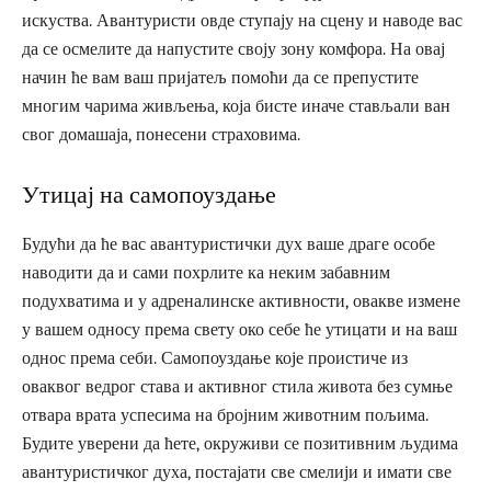
искуства. Авантуристи овде ступају на сцену и наводе вас
да се осмелите да напустите своју зону комфора. На овај
начин ће вам ваш пријатељ помоћи да се препустите
многим чарима живљења, која бисте иначе стављали ван
свог домашаја, понесени страховима.
Утицај на самопоуздање
Будући да ће вас авантуристички дух ваше драге особе
наводити да и сами похрлите ка неким забавним
подухватима и у адреналинске активности, овакве измене
у вашем односу према свету око себе ће утицати и на ваш
однос према себи. Самопоуздање које проистиче из
оваквог ведрог става и активног стила живота без сумње
отвара врата успесима на бројним животним пољима.
Будите уверени да ћете, окруживи се позитивним људима
авантуристичког духа, постајати све смелији и имати све