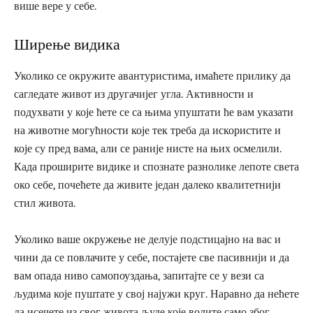
више вере у себе.
Ширење видика
Уколико се окружите авантуристима, имаћете прилику да
сагледате живот из другачијег угла. Активности и
подухвати у које ћете се са њима упуштати ће вам указати
на животне могућности које тек треба да искористите и
које су пред вама, али се раније нисте на њих осмелили.
Када проширите видике и спознате разнолике лепоте света
око себе, почећете да живите један далеко квалитетнији
стил живота.
Уколико ваше окружење не делује подстицајно на вас и
чини да се повлачите у себе, постајете све пасивнији и да
вам опада ниво самопоуздања, запитајте се у вези са
људима које пуштате у свој најужи круг. Наравно да нећете
да исечете из свог живота људе које волите само због