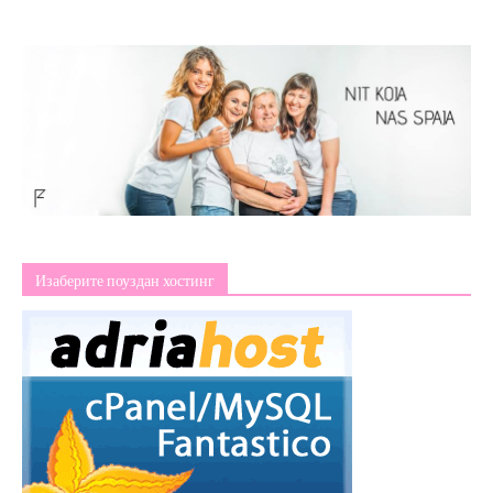
Изаберите поуздан хостинг