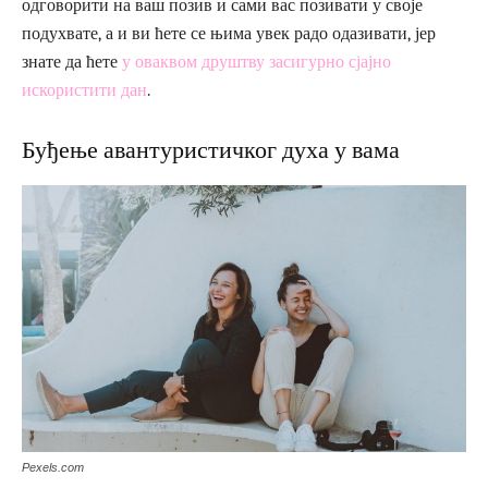
одговорити на ваш позив и сами вас позивати у своје
подухвате, а и ви ћете се њима увек радо одазивати, јер
знате да ћете
у оваквом друштву засигурно сјајно
искористити дан
.
Буђење авантуристичког духа у вама
Pexels.com