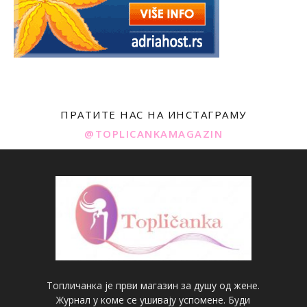
ПРАТИТЕ НАС НА ИНСТАГРАМУ
@TOPLICANKAMAGAZIN
Топличанка је први магазин за душу од жене.
Журнал у коме се ушивају успомене. Буди