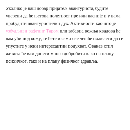
Уколико је ваш добар пријатељ авантуриста, будите
уверени да ће његова полетност пре или касније и у вама
пробудити авантуристички дух. Активности као што је
узбудљиви рафтинг Таром
или забавна вожња квадова ће
вам ући под кожу, те ћете и сами све чешће пожелети да се
упустите у неки интересантни подухват. Овакав стил
живота ће вам донети много добробити како на плану
психичког, тако и на плану физичког здравља.