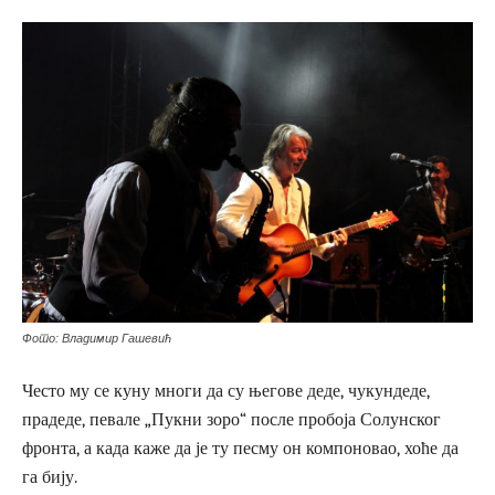
Фото: Владимир Гашевић
Често му се куну многи да су његове деде, чукундеде,
прадеде, певале „Пукни зоро“ после пробоја Солунског
фронта, а када каже да је ту песму он компоновао, хоће да
га бију.