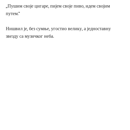
„Пушим своје цигаре, пијем своје пиво, идем својим
путем.“
Нишвил је, без сумње, угостио велику, а једноставну
звезду са музичког неба.