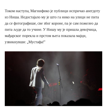
Током наступа, Магнифико је публици испричао анегдоту
из Ниша. Недостајало му је што га нико на улици не пита
да се фотографише, све због короне, па је сам пожелео да
пита људе да то учине. У Нишу му је пришла девојчица,
мађарског порекла и прстом њега показала мајци,
узвикнувши: „Мустафа!“