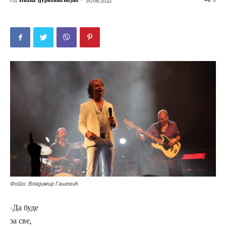
Од
Ивана Ђурковић Којић
-
0
14/08/2022
Фото: Владимир Гашевић
-Да буде
за све,