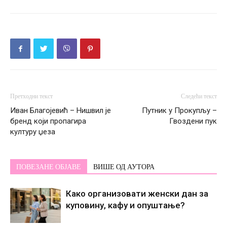
Претходни текст
Следећи текст
Иван Благојевић – Нишвил је
Путник у Прокупљу –
бренд који пропагира
Гвоздени пук
културу џеза
ПОВЕЗАНЕ ОБЈАВЕ
ВИШЕ ОД АУТОРА
Како организовати женски дан за
куповину, кафу и опуштање?