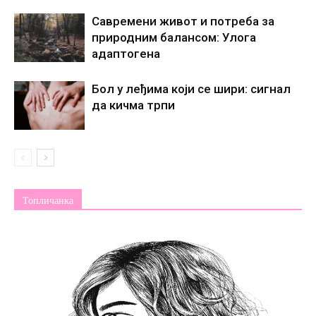
Савремени живот и потреба за
природним балансом: Улога
адаптогена
Бол у леђима који се шири: сигнал
да кичма трпи
Топличанка