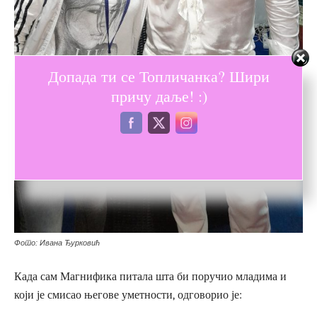
Допада ти се Топличанка? Шири
причу даље! :)
Фото: Ивана Ђурковић
Када сам Магнифика питала шта би поручио младима и
који је смисао његове уметности, одговорио је: