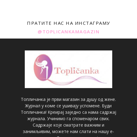
ПРАТИТЕ НАС НА ИНСТАГРАМУ
@TOPLICANKAMAGAZIN
Топличанка је први магазин за душу од жене.
Журнал у коме се ушивају успомене. Буди
Топличанка! Креирај заједно са нама садржај
журнала. Учинимо га споменаром свих.
Садржаје које сматрате важним и
занимљивим, можете нам слати на нашу е-