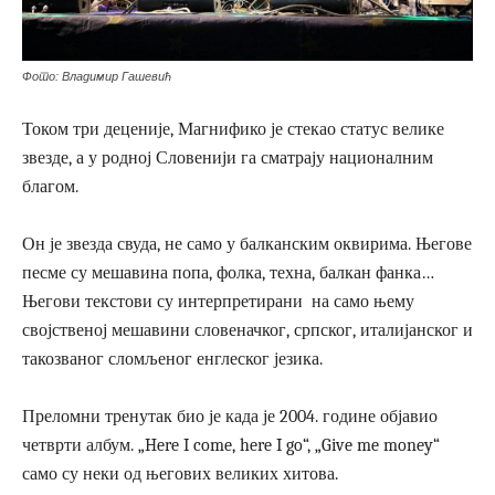
Фото: Владимир Гашевић
Током три деценије, Магнифико је стекао статус велике
звезде, а у родној Словенији га сматрају националним
благом.
Он је звезда свуда, не само у балканским оквирима. Његове
песме су мешавина попа, фолка, техна, балкан фанка…
Његови текстови су интерпретирани на само њему
својственој мешавини словеначког, српског, италијанског и
такозваног сломљеног енглеског језика.
Преломни тренутак био је када је 2004. године објавио
четврти албум. „Here I come, here I go“, „Give me money“
само су неки од његових великих хитова.