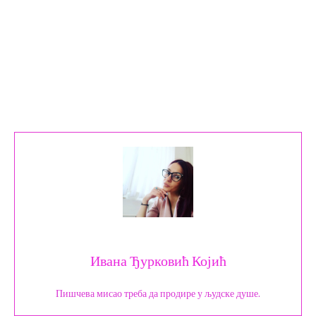
Ивана Ђурковић Којић
Пишчева мисао треба да продире у људске душе.