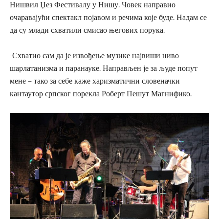
Нишвил Џез Фестивалу у Нишу. Човек направио
очаравајући спектакл појавом и речима које буде. Надам се
да су млади схватили смисао његових порука.
-Схватио сам да је извођење музике највиши ниво
шарлатанизма и паранауке. Направљен је за људе попут
мене – тако за себе каже харизматични словеначки
кантаутор српског порекла Роберт Пешут Магнифико.