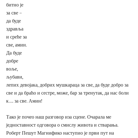
битно је
за све –
да буде
здравља
и среће за
све, амин.
Да буде
добре
воље,
љубави,
лепих девојака, добрих мушкараца за све, да буде добро за
све и да браћо и сестре, може, бар за тренутак, да нас боли
к…. за све. Амин!
Тако је почео наш разговор иза сцене. Очарала ме
једноставност одговора о смислу живота и стварања.
Роберт Пешут Магнифико наступио је први пут на