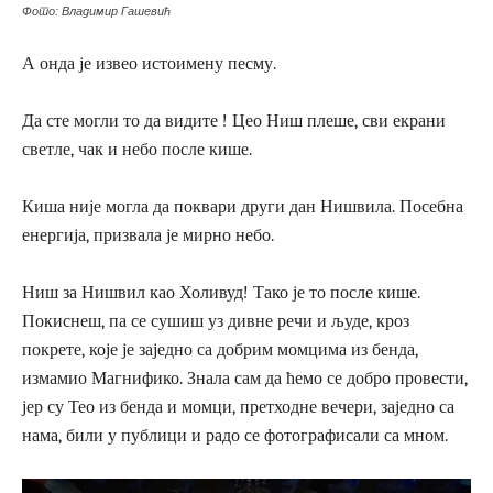
Фото: Владимир Гашевић
А онда је извео истоимену песму.
Да сте могли то да видите ! Цео Ниш плеше, сви екрани
светле, чак и небо после кише.
Киша није могла да поквари други дан Нишвила. Посебна
енергија, призвала је мирно небо.
Ниш за Нишвил као Холивуд! Тако је то после кише.
Покиснеш, па се сушиш уз дивне речи и људе, кроз
покрете, које је заједно са добрим момцима из бенда,
измамио Магнифико. Знала сам да ћемо се добро провести,
јер су Тео из бенда и момци, претходне вечери, заједно са
нама, били у публици и радо се фотографисали са мном.