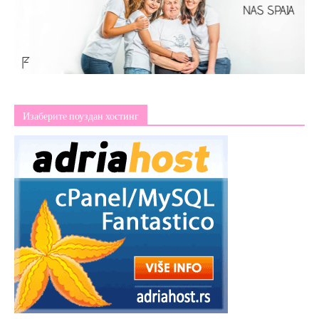
Изаберите поуздан хостинг