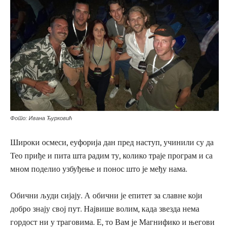
Фото: Ивана Ђурковић
Широки осмеси, еуфорија дан пред наступ, учинили су да
Тео приђе и пита шта радим ту, колико траје програм и са
мном поделио узбуђење и понос што је међу нама.
Обични људи сијају. А обични је епитет за славне који
добро знају свој пут. Највише волим, када звезда нема
гордост ни у траговима. Е, то Вам је Магнифико и његови