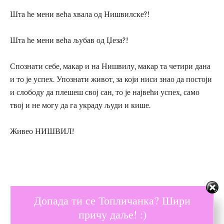
Шта ће мени већа хвала од Нишвилске?!
Шта ће мени већа љубав од Џеза?!
Спознати себе, макар и на Нишвилу, макар та четири дана
и то је успех. Упознати живот, за који ниси знао да постоји
и слободу да плешеш свој сан, то је највећи успех, само
твој и не могу да га украду људи и кише.
Живео НИШВИЛ!
Допада ти се Топличанка? Шири
причу даље! :)