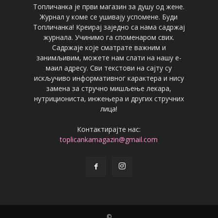
Топличанка је први магазин за душу од жене.
Журнал у коме се ушивају успомене. Буди
Топличанка! Креирај заједно са нама садржај
журнала. Учинимо га споменаром свих.
Садржаје које сматрате важним и
занимљивим, можете нам слати на нашу е-
маил адресу. Сви текстови на сајту су
искључиво информативног карактера и нису
замена за стручно мишљење лекара,
нутрициониста, инжењера и других стручних
лица!
Контактирајте нас:
toplicankamagazin@gmail.com
©