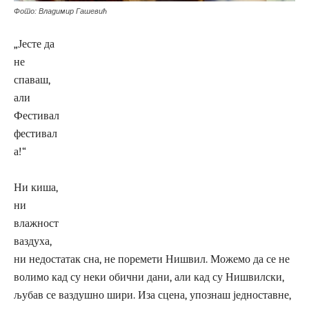
Фото: Владимир Гашевић
„Јесте да
не
спаваш,
али
Фестивал
фестивал
а!“
Ни киша,
ни
влажност
ваздуха,
ни недостатак сна, не поремети Нишвил. Можемо да се не
волимо кад су неки обични дани, али кад су Нишвилски,
љубав се ваздушно шири. Иза сцена, упознаш једноставне,