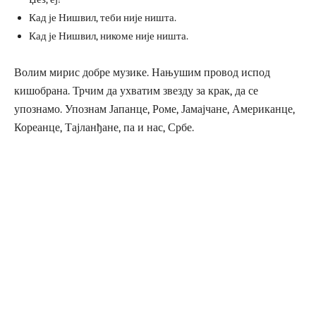
Кад је Нишвил, теби није ништа.
Кад је Нишвил, никоме није ништа.
Волим мирис добре музике. Нањушим провод испод
кишобрана. Трчим да ухватим звезду за крак, да се
упознамо. Упознам Јапанце, Роме, Јамајчане, Американце,
Кореанце, Тајланђане, па и нас, Србе.