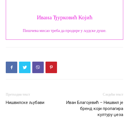
Ивана Ђурковић Којић
Пишчева мисао треба да продире у људске душе.
Претходни текст
Следећи текст
Нишвилске љубави
Иван Благојевић – Нишвил је
бренд који пропагира
културу џеза