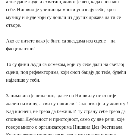
а звездане људе и схватиш, живот је леп, када спознаш
себе. Нишвил је учинио да многи упознају себе, кроз
музику и људе који су дошли из других држава да ти се
отворе.
Ако се питате како је бити са звездама иза сцене – па
фасцинантно!
То су фини људи са осмехом, који су себе дали на светлој
сцени, под рефлекторима, који сноп бацају до тебе, будећи
најлепше у теби.
Занимљива је чињеница да се на Нишвилу нико није
жалио на кишу, а сви су покисли. Тако нека је и у животу !
Кад киснеш, не треба да бежиш. И ту страну себе треба да
спознаш. Љубазност и пристојност, само су две речи, које
говоре много о организаторима Нишвил Џез Фестивала.
Кокице лепше миришу тамо, где људи музиком шире