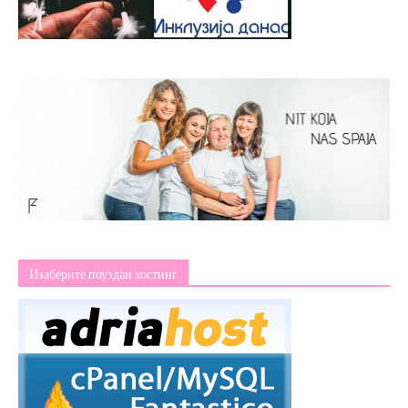
Изаберите поуздан хостинг