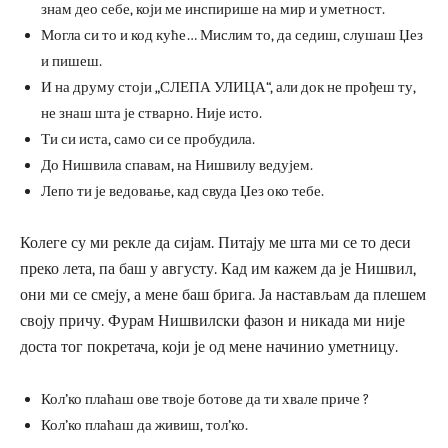
знам део себе, који ме инспирише на мир и уметност.
Могла си то и код куће… Мислим то, да седиш, слушаш Џез
и пишеш.
И на друму стоји „СЛЕПА УЛИЦА“, али док не прођеш ту,
не знаш шта је стварно. Није исто.
Ти си иста, само си се пробудила.
До Нишвила спавам, на Нишвилу ведујем.
Лепо ти је ведовање, кад свуда Џез око тебе.
Колеге су ми рекле да сијам. Питају ме шта ми се то деси
преко лета, па баш у августу. Кад им кажем да је Нишвил,
они ми се смеју, а мене баш брига. Ја настављам да плешем
своју причу. Фурам Нишвилски фазон и никада ми није
доста тог покретача, који је од мене начинио уметницу.
Кол’ко плаћаш ове твоје ботове да ти хвале приче ?
Кол’ко плаћаш да живиш, тол’ко.