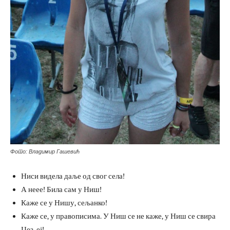
Фото: Владимир Гашевић
Ниси видела даље од свог села!
А неее! Била сам у Ниш!
Каже се у Нишу, сељанко!
Каже се, у правописима. У Ниш се не каже, у Ниш се свира
Џез, еј!