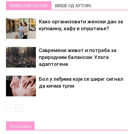
ПОВЕЗАНЕ ОБЈАВЕ
ВИШЕ ОД АУТОРА
Како организовати женски дан за
куповину, кафу и опуштање?
Савремени живот и потреба за
природним балансом: Улога
адаптогена
Бол у леђима који се шири: сигнал
да кичма трпи
Топличанка