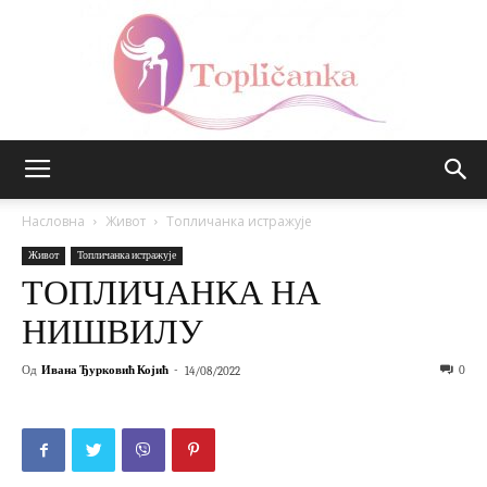
Топличанка
Насловна
Живот
Топличанка истражује
Живот
Топличанка истражује
ТОПЛИЧАНКА НА
НИШВИЛУ
Од
Ивана Ђурковић Којић
-
0
14/08/2022