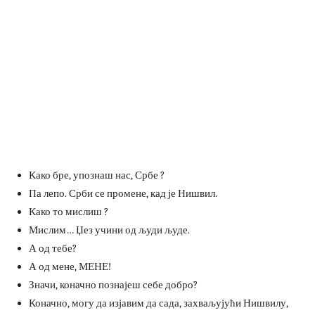
Како бре, упознаш нас, Србе ?
Па лепо. Срби се промене, кад је Нишвил.
Како то мислиш ?
Мислим… Џез учини од људи људе.
А од тебе?
А од мене, МЕНЕ!
Значи, коначно познајеш себе добро?
Коначно, могу да изјавим да сада, захваљујући Нишвилу,