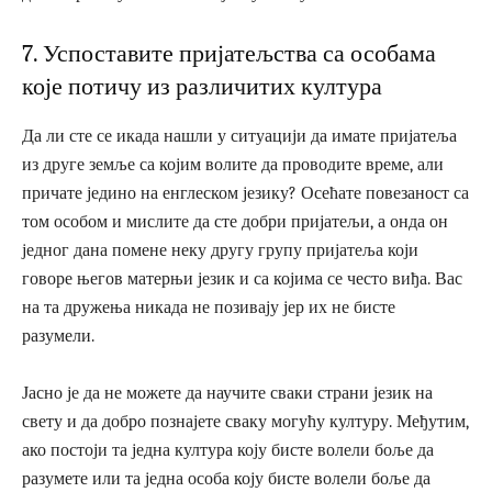
7. Успоставите пријатељства са особама
које потичу из различитих култура
Да ли сте се икада нашли у ситуацији да имате пријатеља
из друге земље са којим волите да проводите време, али
причате једино на енглеском језику? Осећате повезаност са
том особом и мислите да сте добри пријатељи, а онда он
једног дана помене неку другу групу пријатеља који
говоре његов матерњи језик и са којима се често виђа. Вас
на та дружења никада не позивају јер их не бисте
разумели.
Јасно је да не можете да научите сваки страни језик на
свету и да добро познајете сваку могућу културу. Међутим,
ако постоји та једна култура коју бисте волели боље да
разумете или та једна особа коју бисте волели боље да