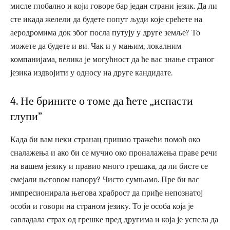
мисле глобално и који говоре бар један страни језик. Да ли
сте икада желели да будете попут људи које срећете на
аеродромима док због посла путују у друге земље? То
можете да будете и ви. Чак и у мањим, локалним
компанијама, велика је могућност да ће вас знање страног
језика издвојити у односу на друге кандидате.
4. Не брините о томе да ћете „испасти
глупи”
Када би вам неки странац пришао тражећи помоћ око
сналажења и ако би се мучио око проналажења праве речи
на вашем језику и правио много грешака, да ли бисте се
смејали његовом напору? Чисто сумњамо. Пре би вас
импресионирала његова храброст да приђе непознатој
особи и говори на страном језику. То је особа која је
савладала страх од грешке пред другима и која је успела да