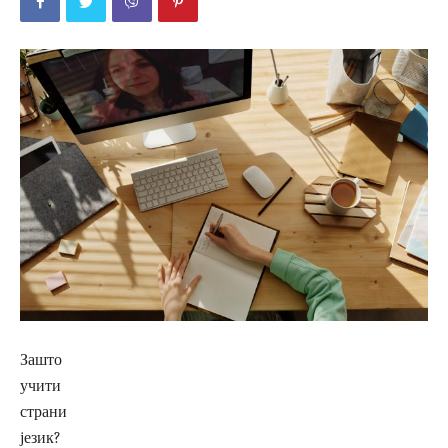
Зашто
учити
страни
језик?