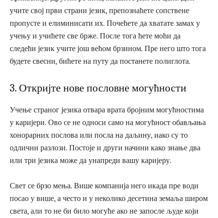
учите свој први страни језик, препознаћете сопствене
пропусте и елиминисати их. Почећете да хватате замах у
учењу и учићете све брже. После тога ћете моћи да
следећи језик учите још већом брзином. Пре него што тога
будете свесни, бићете на путу да постанете полиглота.
3. Откријте нове пословне могућности
Учење страног језика отвара врата бројним могућностима
у каријери. Ово се не односи само на могућност обављања
хонорарних послова или посла на даљину, иако су то
одлични разлози. Постоје и други начини како знање два
или три језика може да унапреди вашу каријеру.
Свет се брзо мења. Више компанија него икада пре води
посао у више, а често и у неколико десетина земаља широм
света, али то не би било могуће ако не запосле људе који