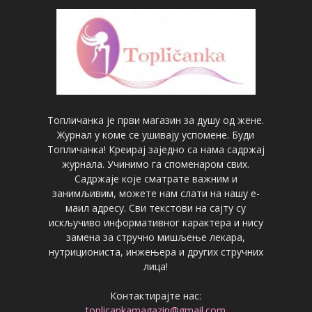
Топличанка је први магазин за душу од жене.
Журнал у коме се ушивају успомене. Буди
Топличанка! Креирај заједно са нама садржај
журнала. Учинимо га споменаром свих.
Садржаје које сматрате важним и
занимљивим, можете нам слати на нашу е-
маил адресу. Сви текстови на сајту су
искључиво информативног карактера и нису
замена за стручно мишљење лекара,
нутрициониста, инжењера и других стручних
лица!
Контактирајте нас:
toplicankamagazin@gmail.com