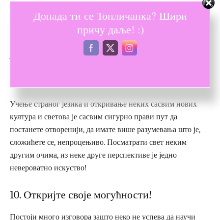
преводу – онда је ово одличан разлог да почнете да учите
Допада ти се Топличанка? Шири
тај страни језик. Већ ћете имати јасан циљ пред собом па
причу даље! :)
ћете знати која врста вокабулара ће вам бити најкориснија
и моћи ћете тај материјал да користите у учењу новог
језика.
9. Постаните отворенији
Учење страног језика и откривање неких сасвим нових
култура и светова је сасвим сигурно прави пут да
постанете отворенији, да имате више разумевања што је,
сложићете се, непроцењиво. Посматрати свет неким
другим очима, из неке друге перспективе је једно
невероватно искуство!
10. Откријте своје могућности!
Постоји много изговора зашто неко не успева да научи