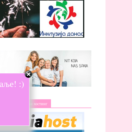
ље! :)
Изаберите поуздан хостинг