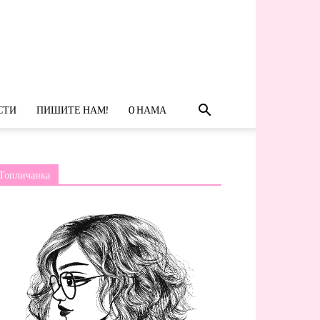
СТИ
ПИШИТЕ НАМ!
O НАМА
Топличанка