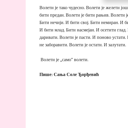
Волети је тако чудесно. Волети је желети још
бити предан. Волети је бити рањив. Волети ј
Бити нечији. И бити свој. Бити немиран. И б
И бити млад. Бити насмејан. И осетити глад.
даривати. Волети је пасти. И поново устати. 
не заборавити. Волети је остати. И залутати.
Волети је „само“ волети.
Пише: Сања Соле Ђорђевић