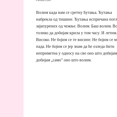
Волим када нам се сретну ћутања. Ћутања
набрекла од тишине. Ћутања испричана пог
зајапурених од чежње. Волим. Баш волим. В
толико да добијам крила у том часу. И летим.
Високо. Не бојим се те висине. Не бојим се 
пада. Не бојим се јер знам да ће озледа бити
неприметна у односу на све оно што добијам
добијам „само“ оно што волим.