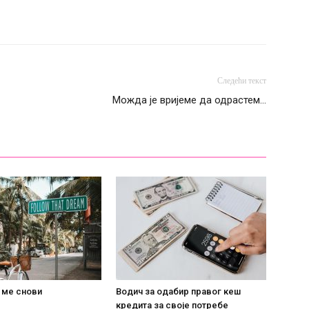
Следећи текст
Можда је вријеме да одрастем…
 ме снови
Водич за одабир правог кеш
кредита за своје потребе