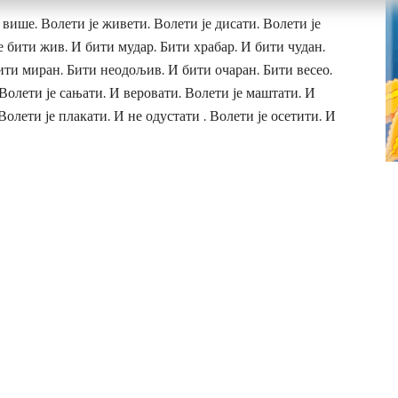
 више. Волети је живети. Волети је дисати. Волети је
е бити жив. И бити мудар. Бити храбар. И бити чудан.
ити миран. Бити неодољив. И бити очаран. Бити весео.
 Волети је сањати. И веровати. Волети је маштати. И
Волети је плакати. И не одустати . Волети је осетити. И