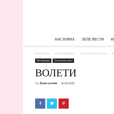
НАСЛОВНА
ЛЕПЕ ВЕСТИ
И
Насловна
Инспирација
Топличанка пише
В
Инспирација
Топличанка пише
ВОЛЕТИ
Од
Душа од жене
-
26/08/2022