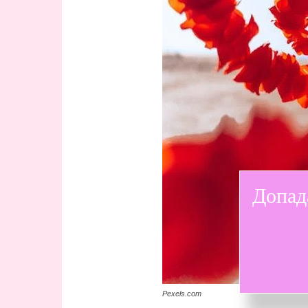
Допад
Pexels.com