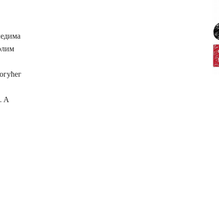
ледима
олим
могућег
. А