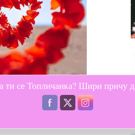
а ти се Топличанка? Шири причу да