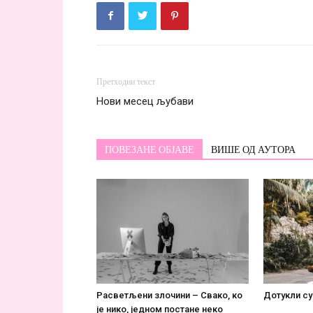
Претходни текст
Нови месец љубави
ПОВЕЗАНЕ ОБЈАВЕ
ВИШЕ ОД АУТОРА
Расветљени злочини – Свако, ко
Дотукли су
је нико, једном постане некo