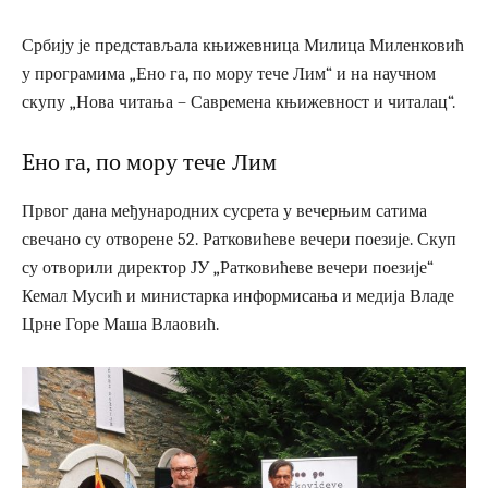
Србију је представљала књижевница Милица Миленковић
у програмима „Ено га, по мору тече Лим“ и на научном
скупу „Нова читања – Савремена књижевност и читалац“.
Eно га, по мору тече Лим
Првог дана међународних сусрета у вечерњим сатима
свечано су отворене 52. Ратковићеве вечери поезије. Скуп
су отворили директор ЈУ „Ратковићеве вечери поезије“
Кемал Мусић и министарка информисања и медија Владе
Црне Горе Маша Влаовић.