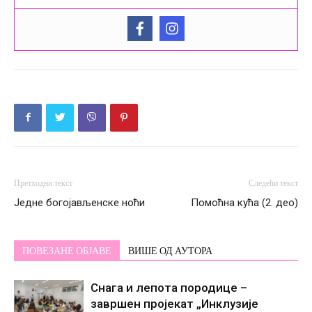
Претходни текст
Следећи текст
Једне богојављенске ноћи
Помоћна кућа (2. део)
ПОВЕЗАНЕ ОБЈАВЕ
ВИШЕ ОД АУТОРА
Снага и лепота породице –
завршен пројекат „Инклузије