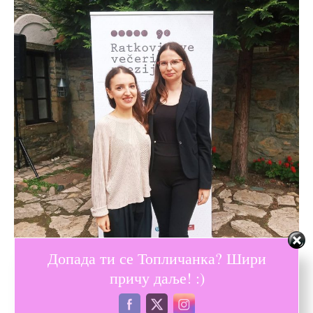
Допада ти се Топличанка? Шири
причу даље! :)