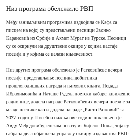
Низ програма обележило РВП
Међу занимљивим програмима издвојила се Кафа са
писцем на којој су представљени песници Звонко
Карановић из Србије и Ахмет Мурат из Турске. Песници
су се осврнули на друштвене оквире у којима настаје
поезија и у којима се налази књижевност.
Низ других програма обележило је Ратковићеве вечери
поезије: представљање песника, добитника
прошлогодишњих награда и њихових књига, Неџада
Ибрахимовића и Наташе Гудељ, поетски кабаре, књижевне
радионице, додела награде Ратковићевих вечери поезије за
младе песнике као и додела награде „Ристо Ратковић“ за
2022. годину. Посебна пажња ове године поклоњена је
Авду Међедовићу, епском певачу из Бијелог Поља, чија су
сабрана дела објављена управо у оквиру издаваштва РВП-