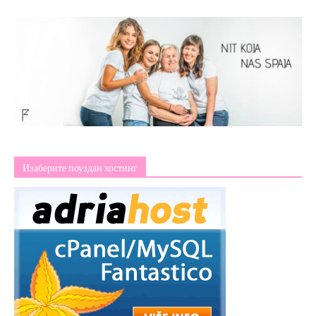
Изаберите поуздан хостинг