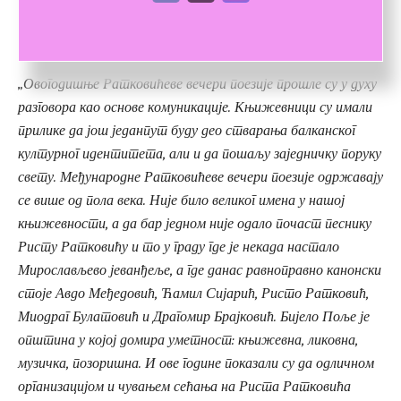
Милица Миленковић и Амина Хрнчић, добитница 3. награде Ратковићевих
вечери поезије
„Овогодишње Ратковићеве вечери поезије прошле су у духу
разговора као основе комуникације. Књижевници су имали
прилике да још једанпут буду део стварања балканског
културног идентитета, али и да пошаљу заједничку поруку
свету. Међународне Ратковићеве вечери поезије одржавају
се више од пола века. Није било великог имена у нашој
књижевности, а да бар једном није одало почаст песнику
Ристу Ратковићу и то у граду где је некада настало
Мирослављево јеванђеље, а где данас равноправно канонски
стоје Авдо Међедовић, Ћамил Сијарић, Ристо Ратковић,
Миодраг Булатовић и Драгомир Брајковић. Бијело Поље је
општина у којој домира уметност: књижевна, ликовна,
музичка, позоришна. И ове године показали су да одличном
организацијом и чувањем сећања на Риста Ратковића