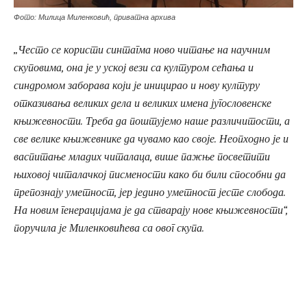
Фото: Милица Миленковић, приватна архива
„Често се користи синтагма ново читање на научним
скуповима, она је у уској вези са културом сећања и
синдромом заборава који је иницирао и нову културу
отказивања великих дела и великих имена југословенске
књижевности. Треба да поштујемо наше различитости, а
све велике књижевнике да чувамо као своје. Неопходно је и
васпитање младих читалаца, више пажње посветити
њиховој читалачкој писмености како би били способни да
препознају уметност, јер једино уметност јесте слобода.
На новим генерацијама је да стварају нове књижевности“,
поручила је Миленковићева са овог скупа.