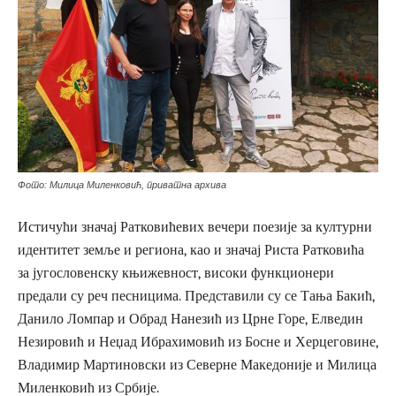
Фото: Милица Миленковић, приватна архива
Истичући значај Ратковићевих вечери поезије за културни
идентитет земље и региона, као и значај Риста Ратковића
за југословенску књижевност, високи функционери
предали су реч песницима. Представили су се Тања Бакић,
Данило Ломпар и Обрад Нанезић из Црне Горе, Елведин
Незировић и Неџад Ибрахимовић из Босне и Херцеговине,
Владимир Мартиновски из Северне Македоније и Милица
Миленковић из Србије.