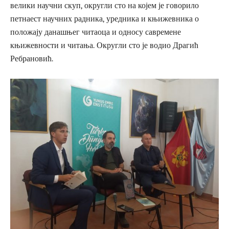
велики научни скуп, округли сто на којем је говорило
петнаест научних радника, уредника и књижевника о
положају данашњег читаоца и односу савремене
књижевности и читања. Округли сто је водио Драгић
Ребрановић.