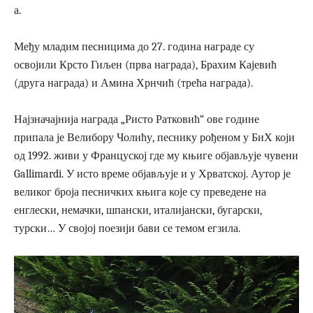
а.
Међу младим песницима до 27. година награде су
освојили Крсто Гиљен (прва награда), Брахим Кајевић
(друга награда) и Амина Хрнчић (трећа награда).
Најзначајнија награда „Ристо Ратковић“ ове године
припала је Велибору Чолићу, песнику рођеном у БиХ који
од 1992. живи у Француској где му књиге објављује чувени
Gallimardi. У исто време објављује и у Хрватској. Аутор је
великог броја песничких књига које су преведене на
енглески, немачки, шпански, италијански, бугарски,
турски… У својој поезији бави се темом егзила.