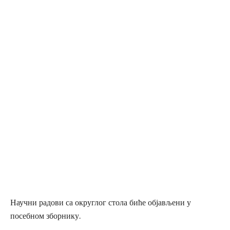
Научни радови са округлог стола биће објављени у
посебном зборнику.