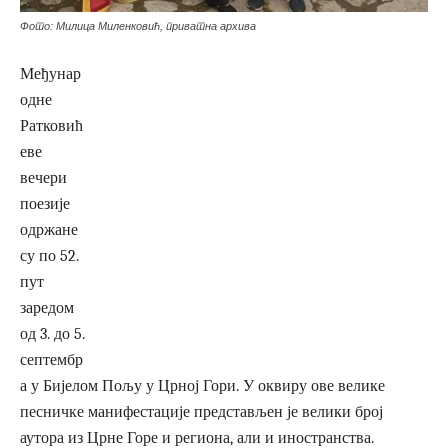
Фото: Милица Миленковић, приватна архива
Међунар
одне
Ратковић
еве
вечери
поезије
одржане
су по 52.
пут
заредом
од 3. до 5.
септембр
а у Бијелом Пољу у Црној Гори. У оквиру ове велике
песничке манифестације представљен је велики број
аутора из Црне Горе и региона, али и иностранства.