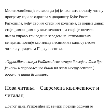
Миленковићева је истакла да јој је част што поезију чита у
програму који се одржава у дворишту Куће Риста
Ратковића, међу својим старијим колегама, са којима данас
стоји равноправно у књижевности, а своје је почетке
имала управо три године заредом на Ратковићевим
вечерима поезије као млада песникиња када су песме
читали у градском Парку песника.
„Одрастала сам уз Ратковићеве вечери поезије и тим пре
је част и задовољство бити на овом месту вечерас“,
додала је наша песникиња.
Нова читања – Савремена књижевност и
читалац
Другог дана Ратковићевих вечери поезије одржан је