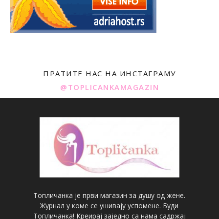
ПРАТИТЕ НАС НА ИНСТАГРАМУ
@TOPLICANKAMAGAZIN
Топличанка је први магазин за душу од жене.
Журнал у коме се ушивају успомене. Буди
Топличанка! Креирај заједно са нама садржај