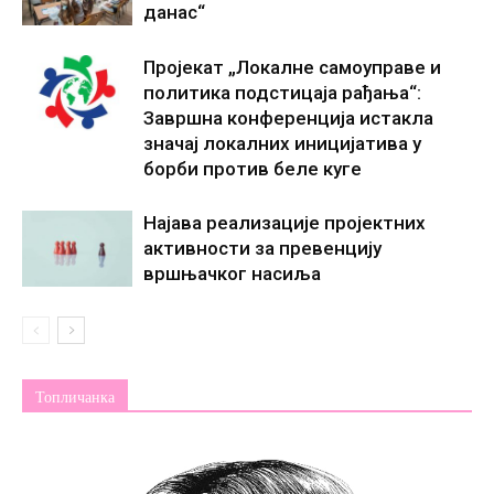
данас“
Пројекат „Локалне самоуправе и
политика подстицаја рађања“:
Завршна конференција истакла
значај локалних иницијатива у
борби против беле куге
Најава реализације пројектних
активности за превенцију
вршњачког насиља
Топличанка