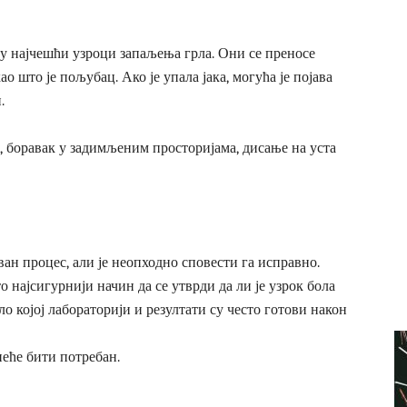
су најчешћи узроци запаљења грла. Они се преносе
што је пољубац. Ако је упала јака, могућа је појава
.
 боравак у задимљеним просторијама, дисање на уста
ан процес, али је неопходно сповести га исправно.
то најсигурнији начин да се утврди да ли је узрок бола
ило којој лабораторији и резултати су често готови након
неће бити потребан.