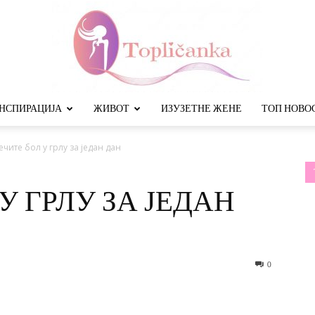
НСПИРАЦИЈА
ЖИВОТ
ИЗУЗЕТНЕ ЖЕНЕ
ТОП НОВО
Топличанка
ечите бол у грлу за један дан
У ГРЛУ ЗА ЈЕДАН
0