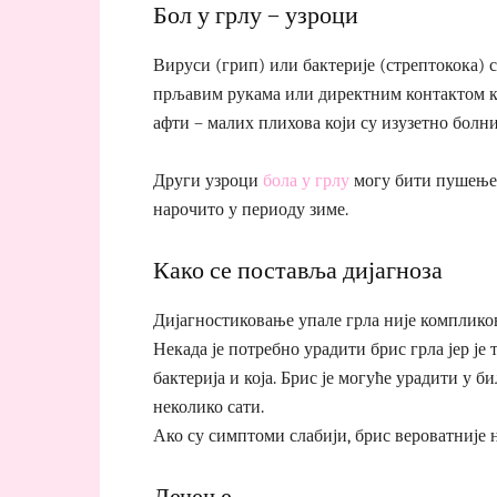
Бол у грлу – узроци
Вируси (грип) или бактерије (стрептокока) 
прљавим рукама или директним контактом као 
афти – малих плихова који су изузетно болни
Други узроци
бола у грлу
могу бити пушење,
нарочито у периоду зиме.
Како се поставља дијагноза
Дијагностиковање упале грла није компликов
Некада је потребно урадити брис грла јер је 
бактерија и која. Брис је могуће урадити у б
неколико сати.
Ако су симптоми слабији, брис вероватније 
Лечење