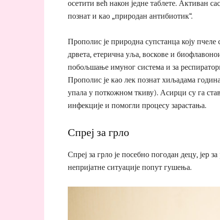
осетити већ након једне таблете. Активан са
познат и као „природан антибиотик“.
Прополис је природна супстанца коју пчеле 
дрвета, етерична уља, воскове и биофлавонои
побољшање имуног система и за респиратор
Прополис је као лек познат хиљадама година
упала у поткожном ткиву). Асирци су га ста
инфекције и помогли процесу зарастања.
Спреј за грло
Спреј за грло је посебно погодан децу, јер за
непријатне ситуације попут гушења.