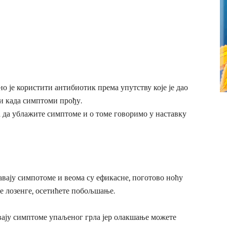
но је користити антибиотик према упутству које је дао
 и када симптоми прођу.
а да ублажите симптоме и о томе говоримо у наставку
жавају симпотоме и веома су ефикасне, поготово ноћу
не лозенге, осетићете побољшање.
вају симптоме упаљеног грла јер олакшање можете