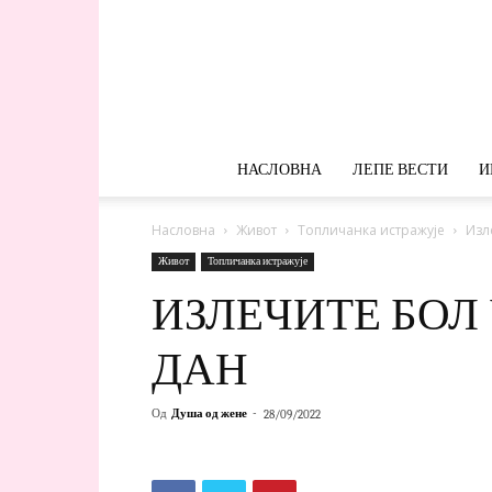
НАСЛОВНА
ЛЕПЕ ВЕСТИ
И
Насловна
Живот
Топличанка истражује
Изл
Живот
Топличанка истражује
ИЗЛЕЧИТЕ БОЛ 
ДАН
Од
Душа од жене
-
28/09/2022