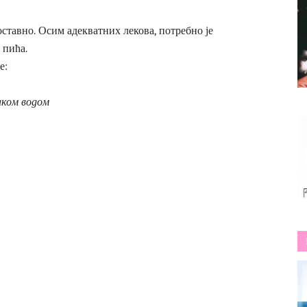
оставно. Осим адекватних лекова, потребно је
 пића.
е:
аком водом