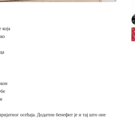
 која
шко
да
акон
ебе
 и
ијатног осећаја. Додатни бенефит је и тај што оне