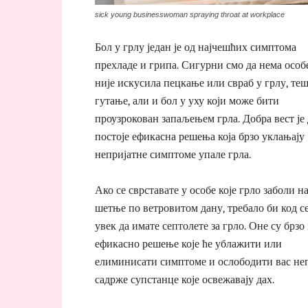
sick young businesswoman spraying throat at workplace
Бол у грлу један је од најчешћих симптома
прехладе и грипа. Сигурни смо да нема особе
није искусила пецкање или свраб у грлу, те
гутање, али и бол у уху који може бити
проузрокован запаљењем грла. Добра вест је 
постоје ефикасна решења која брзо уклањају
непријатне симптоме упале грла.
Ако се сврставате у особе које грло заболи н
шетње по ветровитом дану, требало би код с
увек да имате септолете за грло. Оне су брзо
ефикасно решење које ће ублажити или
елиминисати симптоме и ослободити вас непр
садрже супстанце које освежавају дах.