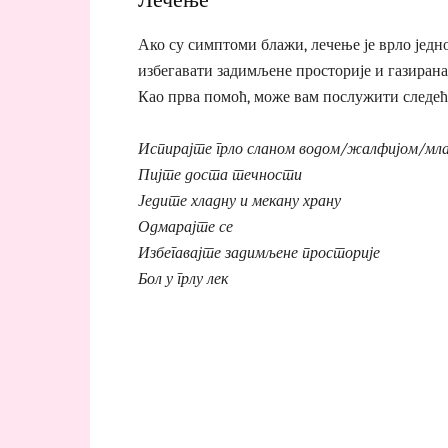
Ако су симптоми блажи, лечење је врло једн
избегавати задимљене просторије и газирана
Као прва помоћ, може вам послужити следећ
Испирајте грло сланом водом/жалфијом/мл
Пијте доста течности
Једите хладну и мекану храну
Одмарајте се
Избегавајте задимљене просторије
Бол у грлу лек