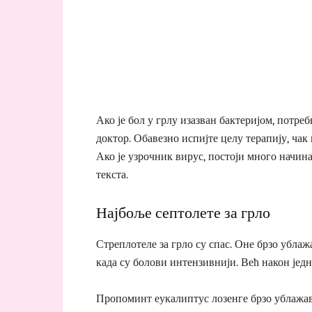
Ако је бол у грлу изазван бактеријом, потреб
доктор. Обавезно испијте целу терапију, чак
Ако је узрочник вирус, постоји много начин
текста.
Најбоље септолете за грло
Стреплотеле за грло су спас. Оне брзо убла
када су болови интензивнији. Већ након јед
Пропоминт еукалиптус лозенге брзо ублажа