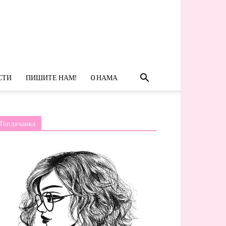
СТИ
ПИШИТЕ НАМ!
O НАМА
Топличанка