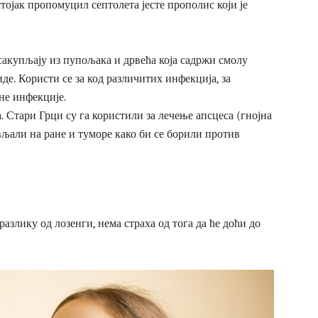
стојак пропомуцил септолета јесте прополис који је
сакупљају из пупољака и дрвећа која садржи смолу
де. Користи се за код различитих инфекција, за
не инфекције.
. Стари Грци су га користили за лечење апсцеса (гнојна
вљали на ране и туморе како би се борили против
 разлику од лозенги, нема страха од тога да ће доћи до