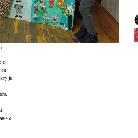
ва
о и
 од
кту је
ета.
м,
ање о