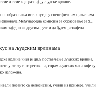
еме и теме које развијају људске врлине.
ног образовања истакнут је у специфичним циљевима
тификовала Међународна комисија за образовање за 21.
ивим заједно са другима, учим да будем развијена
кус на људским врлинама
дске врлине чији је циљ постављање људских врлина,
ости у жижу интересовања, спрам људских мана које су
тко изложена.
ивали позанто са непознатим, учили из примера, учили