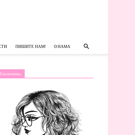
СТИ
ПИШИТЕ НАМ!
O НАМА
Топличанка