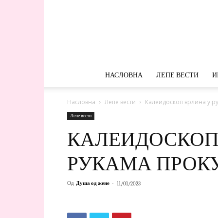
НАСЛОВНА
ЛЕПЕ ВЕСТИ
И
Насловна
Лепе вести
Калеидоскоп врлина у р
Лепе вести
КАЛЕИДОСКОП
РУКАМА ПРОК
Од
Душа од жене
-
11/01/2023