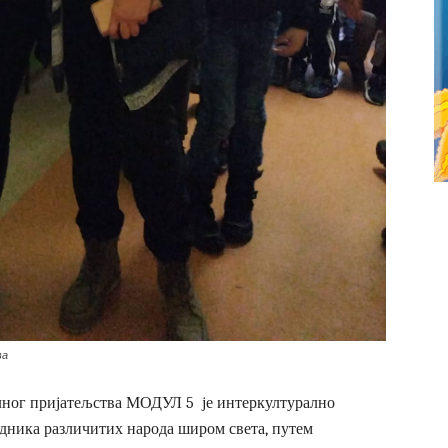
ва
лног пријатељства МОДУЛ 5 је интеркултурално
адника различитих народа широм света, путем