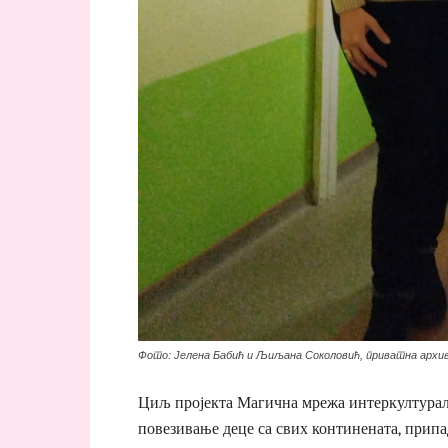
Фото: Јелена Бабић и Љиљана Соколовић, приватна архи
Циљ пројекта Магична мрежа интеркултура
повезивање деце са свих континената, прип