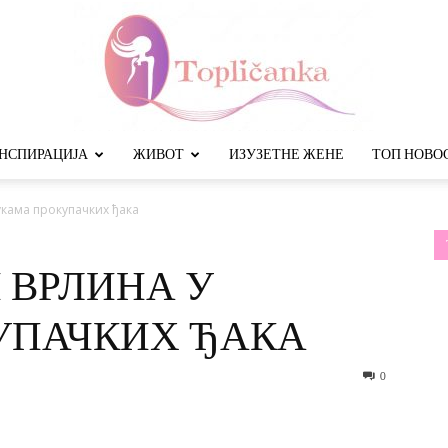
НСПИРАЦИЈА
ЖИВОТ
ИЗУЗЕТНЕ ЖЕНЕ
ТОП НОВО
Топличанка
укама прокупачких ђака
 ВРЛИНА У
УПАЧКИХ ЂАКА
0