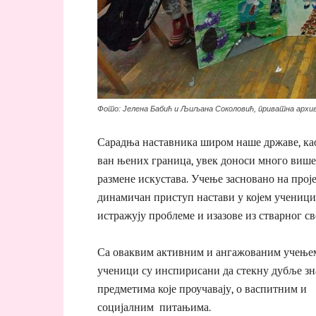
Фото: Јелена Бабић и Љиљана Соколовић, приватна архи
Сарадња наставника широм наше државе, ка
ван њених граница, увек доноси много више
размене искустава. Учење засновано на проје
динамичан приступ настави у којем ученици
истражују проблеме и изазове из стварног св
Са оваквим активним и ангажованим учење
ученици су инспирисани да стекну дубље зн
предметима које проучавају, о васпитним и
социјалним питањима.