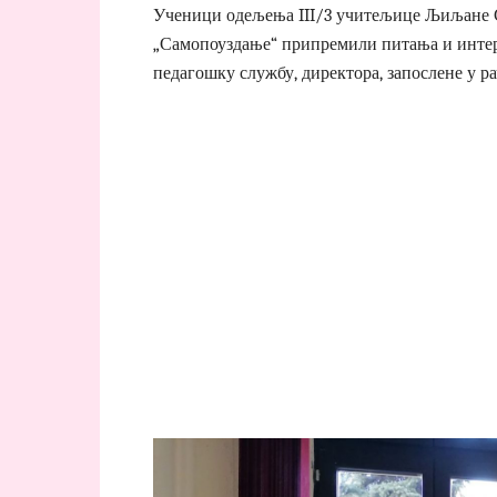
Ученици одељења III/3 учитељице Љиљане Со
„Самопоуздање“ припремили питања и интер
педагошку службу, директора, запослене у р