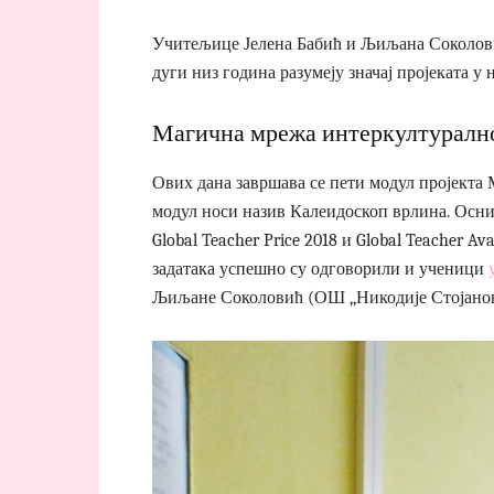
Учитељице Јелена Бабић и Љиљана Соколов
дуги низ година разумеју значај пројеката у 
Магична мрежа интеркултурално
Ових дана завршава се пети модул пројекта
модул носи назив Калеидоскоп врлина. Осни
Global Teacher Price 2018 и Global Teacher 
задатака успешно су одговорили и ученици
Љиљане Соколовић (ОШ ,,Никодије Стојано