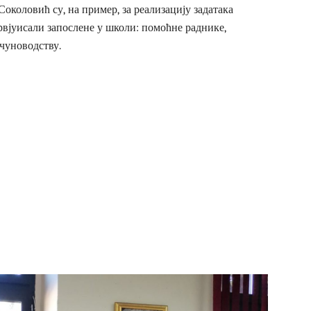
коловић су, на пример, за реализацију задатака
вјуисали запослене у школи: помоћне раднике,
ачуноводству.