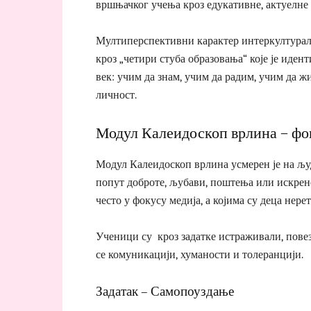
вршњачког учења кроз едукативне, актуелне т
Мултиперспективни карактер интеркултурал
кроз „четири стуба образовања“ које је иден
век: учим да знам, учим да радим, учим да ж
личност.
Модул Калеидоскоп врлина – фо
Модул Калеидоскоп врлина усмерен је на љу
попут доброте, љубави, поштења или искрен
често у фокусу медија, а којима су деца нере
Ученици су кроз задатке истраживали, повез
се комуникацији, хуманости и толеранцији.
Задатак – Самопоуздање