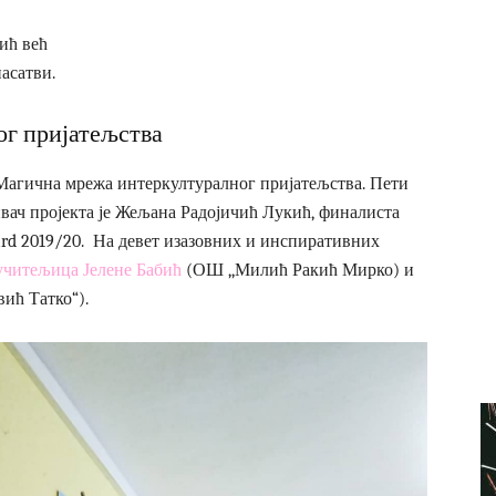
ић већ
насатви.
г пријатељства
 Магична мрежа интеркултуралног пријатељства. Пети
вач пројекта је Жељана Радојичић Лукић, финалиста
Avard 2019/20. На девет изазовних и инспиративних
учитељица Јелене Бабић
(ОШ ,,Милић Ракић Мирко) и
вић Татко“).