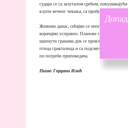
судара се са залуталом срећом, покушавајући 
клупи вечног чекања, са пробушеном путном
Допад
Живимо данас, сећајмо се оног јуче и мисли
корачајмо усправно. Планове правимо у себи,
шапнути гранама док се провлачи између њи
птица гракталица и са подсмехом објавити с
по потреби приповедача.
Пише: Гордана Илић