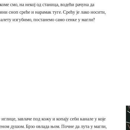
ме смо, на некој од станица, водећи рачуна да
ини сноп среће и нарамак туге. Срећу је лако носити,
налету изгубимо, постанемо само сенке у магли?
иглице, завлаче под кожу и копају себи канале у које
љеном душом. Брзо овлада њом. Почне да лута у магли,