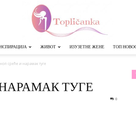
НСПИРАЦИЈА
ЖИВОТ
ИЗУЗЕТНЕ ЖЕНЕ
ТОП НОВО
Топличанка
ноп среће и нарамак туге
 НАРАМАК ТУГЕ
0