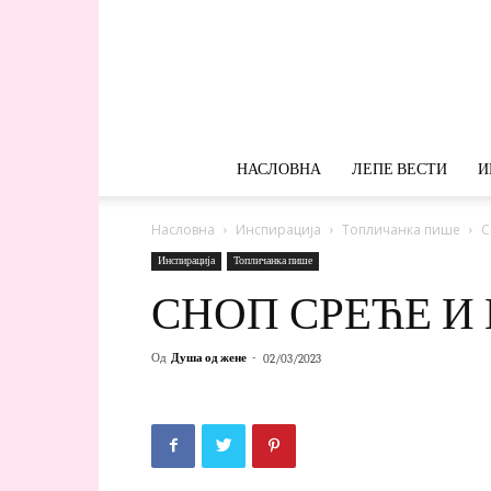
НАСЛОВНА
ЛЕПЕ ВЕСТИ
И
Насловна
Инспирација
Топличанка пише
С
Инспирација
Топличанка пише
СНОП СРЕЋЕ И
Од
Душа од жене
-
02/03/2023