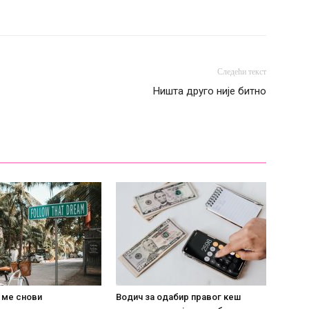
Следећи текст
Ништа друго није битно
 ме снови
Водич за одабир правог кеш