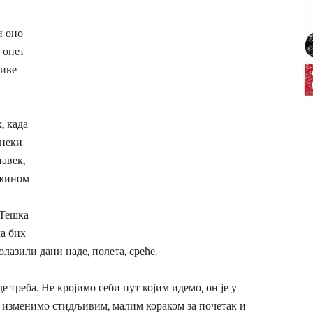
и оно
а опет
живе
, када
 неки
навек,
ежином
 Тешка
ла бих
лазили дани наде, полета, среће.
е треба. Не кројимо себи пут којим идемо, он је у
а изменимо стидљивим, малим кораком за почетак и