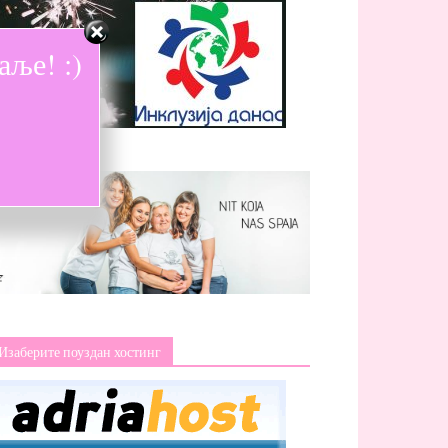
ље! :)
Изаберите поуздан хостинг