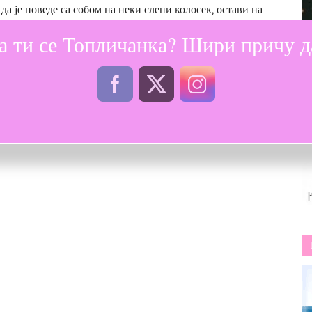
да је поведе са собом на неки слепи колосек, остави на
 картом.
а ти се Топличанка? Шири причу да
мо о оном сутра. Носимо на раменима тугу и срећу,
 само нама чујно. Изговорене гласно понеће ветар,
х, оне лишћу које шумори. Скривена међу лишћем чуће
вима. То наше постаће свачије, препричавано и мењано