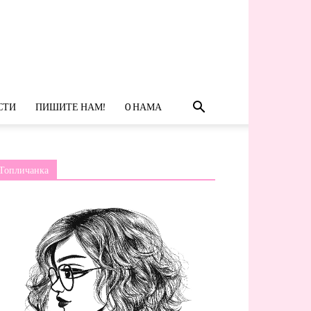
СТИ
ПИШИТЕ НАМ!
O НАМА
Топличанка