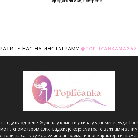
кредита за своје потребе
РАТИТЕ НАС НА ИНСТАГРАМУ
@TOPLICANKAMAGAZ
н за душу од жене. Журнал у коме се ушивају успомене. Буди Топл
имо га споменаром свих. Садржаје које сматрате важним и зани
екстови на сајту су искључиво информативног карактера и нису