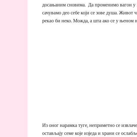
досањаним сновима. Да променимо вагон у ко
сачувамо део себе који се зове душа. Живот ч
рекао би неко. Можда, а шта ако се у њеном 
Из оног нарамка туге, неприметно се извлаче 
остављају семе које изједа и храни се ослаб