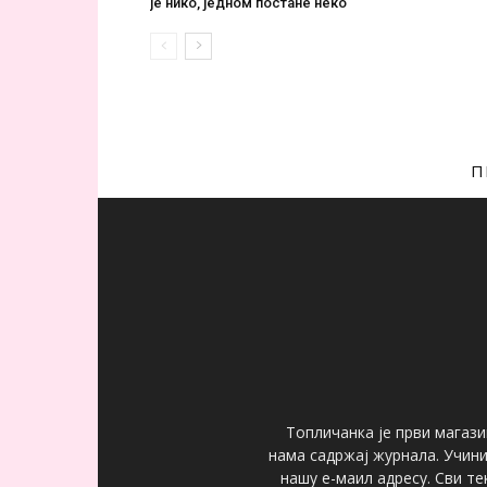
је нико, једном постане некo
П
Топличанка је први магази
нама садржај журнала. Учин
нашу е-маил адресу. Сви т