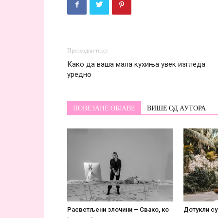
Претходни текст
Како да ваша мала кухиња увек изгледа
уредно
ПОВЕЗАНЕ ОБЈАВЕ
ВИШЕ ОД АУТОРА
Расветљени злочини – Свако, ко
Дотукли су