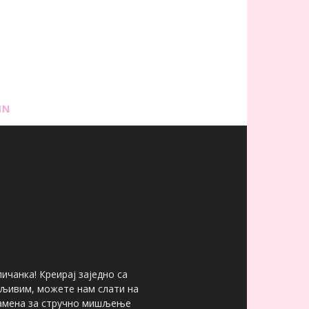
IN
ичанка! Креирај заједно са
мљивим, можете нам слати на
 замена за стручно мишљење