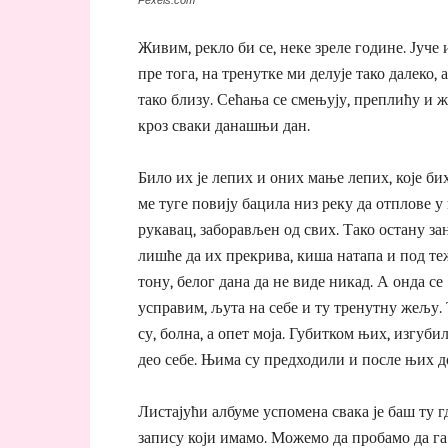
Живим, рекло би се, неке зреле године. Јуче 
пре тога, на тренутке ми делује тако далеко, 
тако близу. Сећања се смењују, преплићу и 
кроз сваки данашњи дан.
Било их је лепих и оних мање лепих, које бих
ме туге повију бацила низ реку да отплове у
рукавац, заборављен од свих. Тако остану за
лишће да их прекрива, киша натапа и под т
тону, белог дана да не виде никад. А онда се
усправим, љута на себе и ту тренутну жељу.
су, болна, а опет моја. Губитком њих, изгуби
део себе. Њима су предходили и после њих до
Листајући албуме успомена свака је баш ту гд
запису који имамо. Можемо да пробамо да г