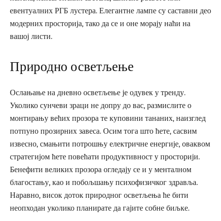
евентуалних РГБ лустера. Елегантне лампе су саставни део
модерних просторија, тако да се и оне морају наћи на
вашој листи.
Природно осветљење
Ослањање на дневно осветљење је одувек у тренду.
Уколико сунчеви зраци не допру до вас, размислите о
монтирању већих прозора те куповини тананих, наизглед
потпуно прозирних завеса. Осим тога што ћете, сасвим
извесно, смањити потрошњу електричне енергије, оваквом
стратегијом ћете повећати продуктивност у просторији.
Бенефити великих прозора огледају се и у менталном
благостању, као и побољшању психофизичког здравља.
Наравно, висок доток природног осветљења ће бити
неопходан уколико планирате да гајите собне биљке.