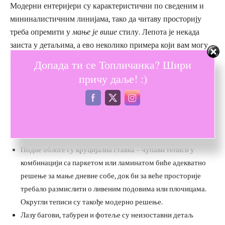
Модерни ентеријери су карактеристични по сведеним и
мининалистичним линијама, тако да читаву просторију
треба опремити у
мање је више
стилу. Лепота је некада
заиста у детаљима, а ево неколико примера који вам могу
бити корисни приликом адаптације просторија:
Допада ти се Топличанка? Шири
причу даље! :)
Минијатурне урамљене фотографије нису наметљиве оку
посматрача, али су и даље корисно решење за модерно
декорисање соба.
Елегантне полице за вина или друге врсте напитака су
квалитетан детаљ за дневне собе са трпезаријама.
Подне облоге су круцијална ставка – чупави теписи у
комбинацији са паркетом или ламинатом биће адекватно
решење за мање дневне собе, док би за веће просторије
требало размислити о ливеним подовима или плочицама.
Округли теписи су такође модерно решење.
Лазy багови, табуреи и фотеље су неизоставни детаљ