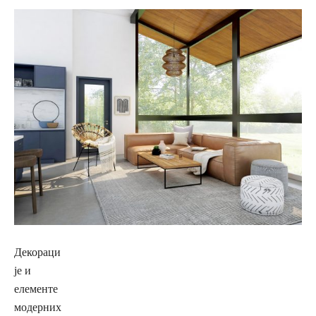
Декораци
је и
елементе
модерних