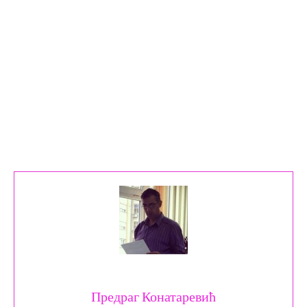
Предраг Конатаревић