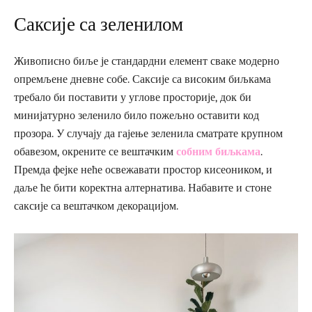
Саксије са зеленилом
Живописно биље је стандардни елемент сваке модерно
опремљене дневне собе. Саксије са високим биљкама
требало би поставити у углове просторије, док би
минијатурно зеленило било пожељно оставити код
прозора. У случају да гајење зеленила сматрате крупном
обавезом, окрените се вештачким
собним биљкама
.
Премда фејке неће освежавати простор кисеоником, и
даље ће бити коректна алтернатива. Набавите и стоне
саксије са вештачком декорацијом.