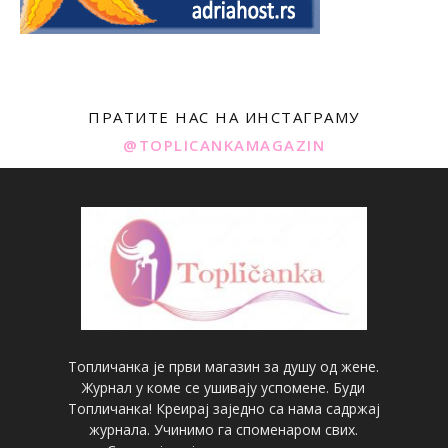
ПРАТИТЕ НАС НА ИНСТАГРАМУ
@TOPLICANKAMAGAZIN
Топличанка је први магазин за душу од жене.
Журнал у коме се ушивају успомене. Буди
Топличанка! Креирај заједно са нама садржај
журнала. Учинимо га споменаром свих.