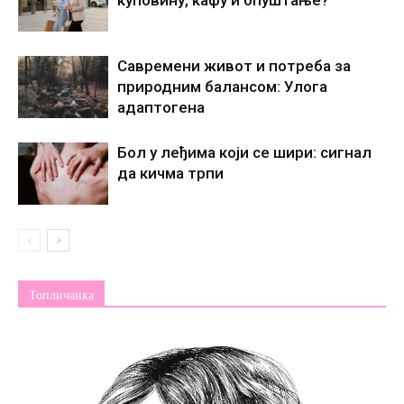
Савремени живот и потреба за
природним балансом: Улога
адаптогена
Бол у леђима који се шири: сигнал
да кичма трпи
Топличанка