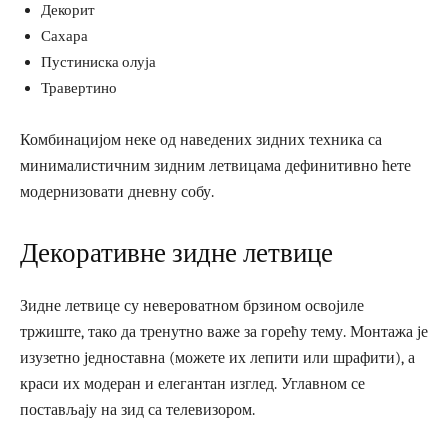
Декорит
Сахара
Пустиниска олуја
Травертино
Комбинацијом неке од наведених зидних техника са
минималистичним зидним летвицама дефинитивно ћете
модернизовати дневну собу.
Декоративне зидне летвице
Зидне летвице су невероватном брзином освојиле
тржиште, тако да тренутно важе за горећу тему. Монтажа је
изузетно једноставна (можете их лепити или шрафити), а
краси их модеран и елегантан изглед. Углавном се
постављају на зид са телевизором.