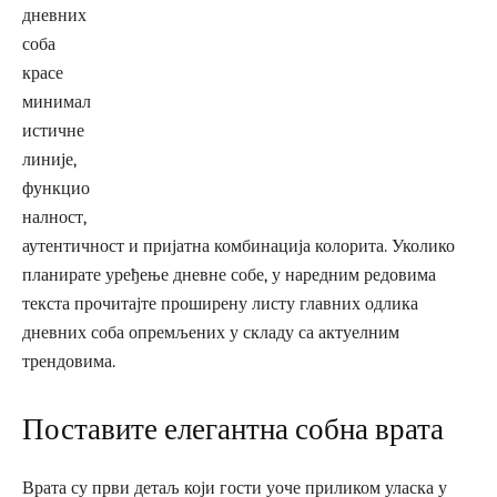
дневних
соба
красе
минимал
истичне
линије,
функцио
налност,
аутентичност и пријатна комбинација колорита. Уколико
планирате уређење дневне собе, у наредним редовима
текста прочитајте проширену листу главних одлика
дневних соба опремљених у складу са актуелним
трендовима.
Поставите елегантна собна врата
Врата су први детаљ који гости уоче приликом уласка у