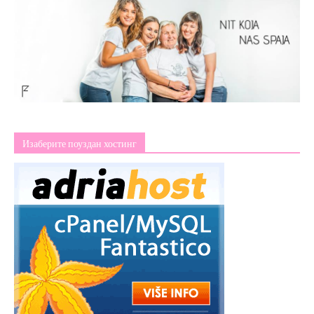
Изаберите поуздан хостинг