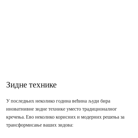
Зидне технике
У последњих неколико година већина људи бира
иноватнивне зидне технике уместо традиционалног
кречења. Ево неколико корисних и модерних решења за
трансформисање ваших зидова: