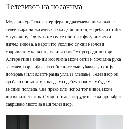
Телевизор на носачима
Модерно уређење ентеријера подразумева постављање
телевизора на носачима, тако да би што пре требало отићи
у куповину. Овим потезом се постиже футуристички
изглед зидова, а нарочито уколико су сви каблови
сакривени у каналицама или између преградних зидова.
Алтернатива зидним носачима може бити и мобилна рука
за телевизор, чија флексибилност омогућава функцију
померања или адаптирамја угла за гледање. Телевизор би
требало поставити тако да у седећем положају буде у
висини погледа. Све преко или испод тог нивоа може
покварити утисак. Сходно томе, потрудите се да пронађете
савршено место за ваш телевизор.