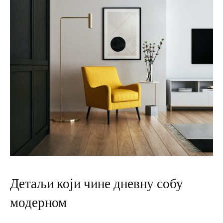
Детаљи који чине дневну собу
модерном