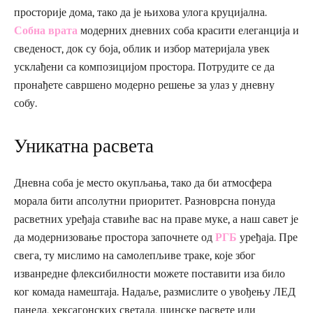
просторије дома, тако да је њихова улога круцијална.
Собна врата
модерних дневних соба красити елеганција и
сведеност, док су боја, облик и избор материјала увек
усклађени са композицијом простора. Потрудите се да
пронађете савршено модерно решење за улаз у дневну
собу.
Уникатна расвета
Дневна соба је место окупљања, тако да би атмосфера
морала бити апсолутни приоритет. Разноврсна понуда
расветних уређаја ставиће вас на праве муке, а наш савет је
да модернизовање простора започнете од
РГБ
уређаја. Пре
свега, ту мислимо на самолепљиве траке, које због
изванредне флексибилности можете поставити иза било
ког комада намештаја. Надаље, размислите о увођењу ЛЕД
панела, хексагонских светала, шинске расвете или