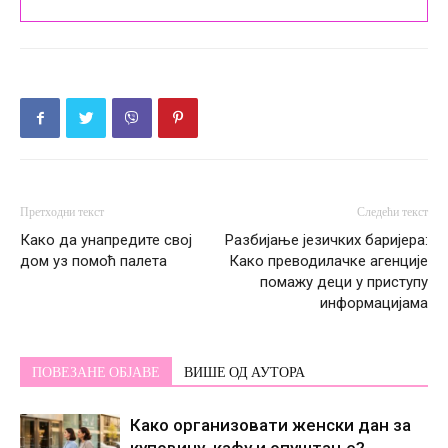
Претходни текст
Следећи текст
Како да унапредите свој
Разбијање језичких баријера:
дом уз помоћ палета
Како преводилачке агенције
помажу деци у приступу
информацијама
ПОВЕЗАНЕ ОБЈАВЕ
ВИШЕ ОД АУТОРА
Како организовати женски дан за
куповину, кафу и опуштање?