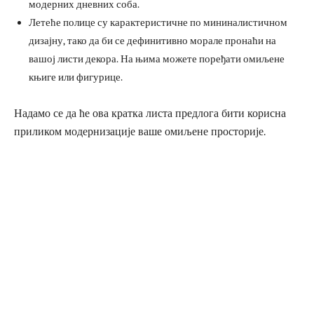
модерних дневних соба.
Летеће полице су карактеристичне по мининалистичном
дизајну, тако да би се дефинитивно морале пронаћи на
вашој листи декора. На њима можете поређати омиљене
књиге или фигурице.
Надамо се да ће ова кратка листа предлога бити корисна
приликом модернизације ваше омиљене просторије.