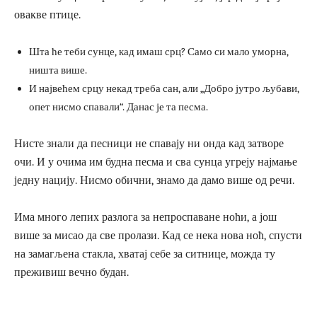
овакве птице.
Шта ће теби сунце, кад имаш срц? Само си мало уморна,
ништа више.
И највећем срцу некад треба сан, али „Добро јутро љубави,
опет нисмо спавали“. Данас је та песма.
Нисте знали да песници не спавају ни онда кад затворе
очи. И у очима им будна песма и сва сунца угреју најмање
једну нацију. Нисмо обични, знамо да дамо више од речи.
Има много лепих разлога за непроспаване ноћи, а још
више за мисао да све пролази. Кад се нека нова ноћ, спусти
на замагљена стакла, хватај себе за ситнице, можда ту
преживиш вечно будан.