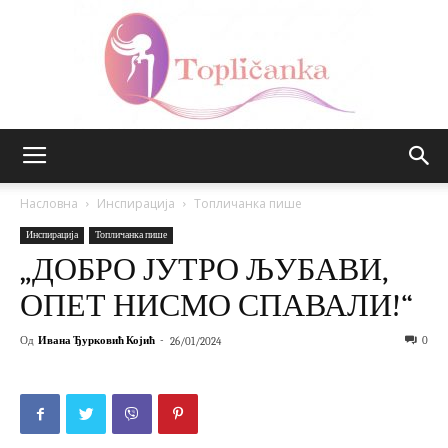
Топличанка
Насловна
Инспирација
Топличанка пише
Инспирација
Топличанка пише
„ДОБРО ЈУТРО ЉУБАВИ,
ОПЕТ НИСМО СПАВАЛИ!“
Од
Ивана Ђурковић Којић
-
0
26/01/2024