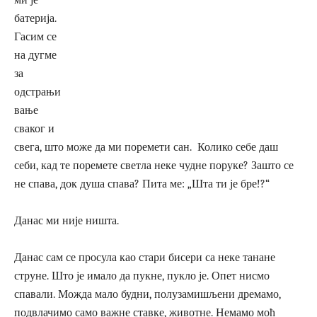
батерија.
Гасим се
на дугме
за
одстрањи
вање
сваког и
свега, што може да ми поремети сан. Колико себе даш
себи, кад те поремете светла неке чудне поруке? Зашто се
не спава, док душа спава? Пита ме: „Шта ти је бре!?“
Данас ми није ништа.
Данас сам се просула као стари бисери са неке танане
струне. Што је имало да пукне, пукло је. Опет нисмо
спавали. Можда мало будни, полузамишљени дремамо,
подвлачимо само важне ставке, животне. Немамо моћ