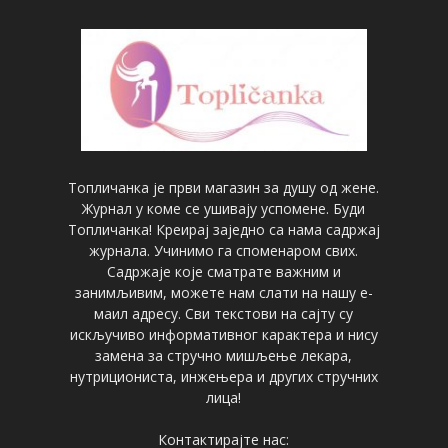
Топличанка је први магазин за душу од жене.
Журнал у коме се ушивају успомене. Буди
Топличанка! Креирај заједно са нама садржај
журнала. Учинимо га споменаром свих.
Садржаје које сматрате важним и
занимљивим, можете нам слати на нашу е-
маил адресу. Сви текстови на сајту су
искључиво информативног карактера и нису
замена за стручно мишљење лекара,
нутрициониста, инжењера и других стручних
лица!
Контактирајте нас: