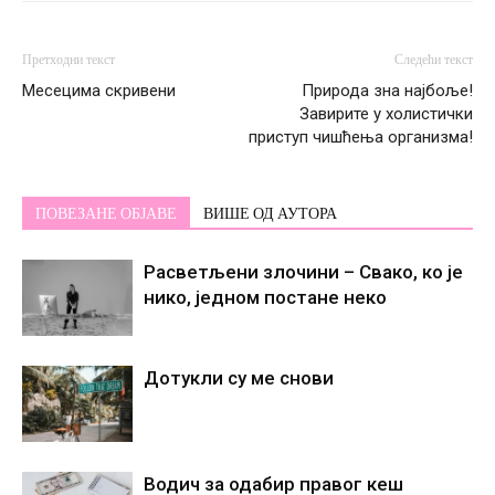
Претходни текст
Следећи текст
Месецима скривени
Природа зна најбоље!
Завирите у холистички
приступ чишћења организма!
ПОВЕЗАНЕ ОБЈАВЕ
ВИШЕ ОД АУТОРА
Расветљени злочини – Свако, ко је
нико, једном постане некo
Дотукли су ме снови
Водич за одабир правог кеш