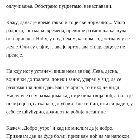
одлучивања. Обострано пуцкетамо, ненаспавани.
Кажу, данас је време такво и то је све нормално… Мало
радости, још мање времена, превише размишљања, нула
остваривања. Ноћу, у сну, неком, каквом год, остварују се
жеље. Очи су сјајне, глава је вртоглава ствар, срце се не
предаје.
На коју ногу устанем, више нема значај. Лева, десна,
војнички до тоалета, понеки занос, ударац у зид, да се
раздрмаш за нови дан. Баш те брига, то нико не види.
Наслућује се у размацима кад није била твоја ноћ, а била је
нечија цела, саткана од љубави. Где си био, шта си радио, у
себе се шћућурио, доживотна робија несанице.
Кажем „Добро јутро“ и кад не мислим да је добро.
Призивам дан да буде бољи, призивам ноћ да ме напокон