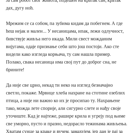
Ја сам робот свог живота, подешен на кратак сан, кратак
дах, дугу ноћ.
Мрежим се са собом, па зубима кидам да побегнем. А где
ћеш нејак и мален… У несаницама, ипак, лежи одлучност,
бивствује живља него икада. Мили свест можданим
вијугама, одаје признање себи што још постоји. Ако сте
видели како изгледа корњача, ту сам нашла пример.
Полако, свака несаница има свој пут до доброг сна, не
брините!
Да није све црно, некад ти неко на изглед безначајно
светло, покаже. Мрвице хлеба нахране на стотине озеблих
птица, а није ни важно ко их је просипао ту. Нахрањене
тако, можда лете спорије, али сигурно слете и нађу своје
уточиште. Кад је најтеже, рашире крила и угреју под њиме
све уморно, пусто и празно, недорасло тежинама живљења.
Хватам сунце за краке и вучем, замахујем, јер дан је рај за