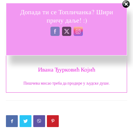
Допада ти се Топличанка? Шири
причу даље! :)
Ивана Ђурковић Којић
Пишчева мисао треба да продире у људске душе.