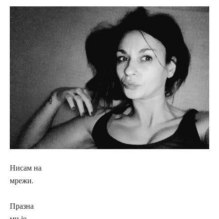
Нисам на
мрежи.
Празна
ми је