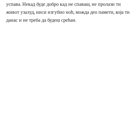
успава. Некад буде добро кад не спаваш, не пролази ти
живот узалуд, ниси изгубио ноћ, можда део памети, која ти
данас и не треба да будеш срећан.