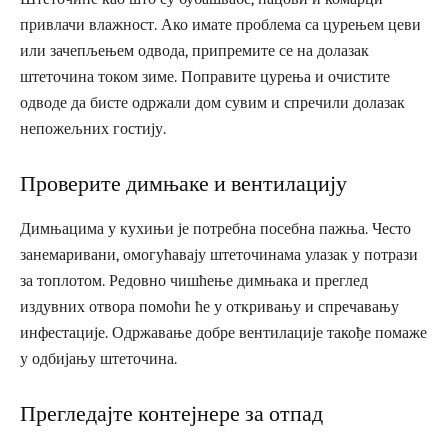
привлачи влажност. Ако имате проблема са цурењем цеви
или зачепљењем одвода, припремите се на долазак
штеточина током зиме. Поправите цурења и очистите
одводе да бисте одржали дом сувим и спречили долазак
непожељних гостију.
Проверите димњаке и вентилацију
Димњацима у кухињи је потребна посебна пажња. Често
занемаривани, омогућавају штеточинама улазак у потрази
за топлотом. Редовно чишћење димњака и преглед
издувних отвора помоћи ће у откривању и спречавању
инфестације. Одржавање добре вентилације такође помаже
у одбијању штеточина.
Прегледајте контејнере за отпад