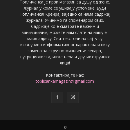
Топличанка је први магазин за душу од жене.
Журнал у коме се ушивају успомене. Буди
Топличанка! Креирај заједно са нама садржај
журнала. Учинимо га споменаром свих.
Садржаје које сматрате важним и
занимљивим, можете нам слати на нашу е-
маил адресу. Сви текстови на сајту су
искључиво информативног карактера и нису
замена за стручно мишљење лекара,
нутрициониста, инжењера и других стручних
лица!
Контактирајте нас:
toplicankamagazin@gmail.com
©