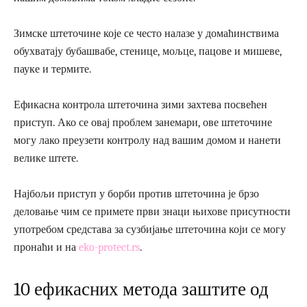
Зимске штеточине које се често налазе у домаћинствима
обухватају бубашвабе, стенице, мољце, пацове и мишеве,
пауке и термите.
Ефикасна контрола штеточина зими захтева посвећен
приступ. Ако се овај проблем занемари, ове штеточине
могу лако преузети контролу над вашим домом и нанети
велике штете.
Најбољи приступ у борби против штеточина је брзо
деловање чим се примете први знаци њихове присутности
употребом средстава за сузбијање штеточина који се могу
пронаћи и на
eko-protect.rs
.
10 ефикасних метода заштите од