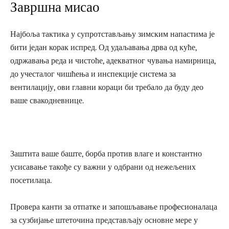
Завршна мисао
Најбоља тактика у супротстављању зимским напастима је
бити један корак испред. Од удаљавања дрва од куће,
одржавања реда и чистоће, адекватног чувања намирница,
до учесталог чишћења и инспекције система за
вентилацију, ови главни кораци би требало да буду део
ваше свакодневнице.
Заштита ваше баште, борба против влаге и константно
усисавање такође су важни у одбрани од нежељених
посетилаца.
Провера канти за отпатке и запошљавање професионалаца
за сузбијање штеточина представљају основне мере у