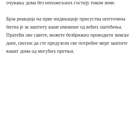
очувању дома без непожељних гостију током зиме.
Брза реакција на прве индикације присуства штеточина
битна је за заштиту ваше имовине од већих оштећења.
Пратећи ове савете, можете безбрижно проводити зимске
дане, свесни да сте предузели све потребне мере заштите
вашег дома од могућих претњи.