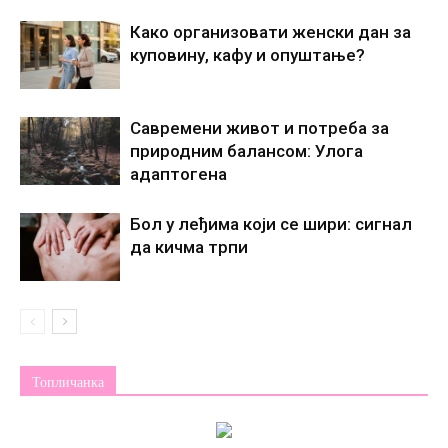
Како организовати женски дан за
куповину, кафу и опуштање?
Савремени живот и потреба за
природним балансом: Улога
адаптогена
Бол у леђима који се шири: сигнал
да кичма трпи
Топличанка