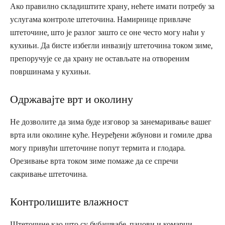
Ако правилно складиштите храну, нећете имати потребу за
услугама контроле штеточина. Намирнице привлаче
штеточине, што је разлог зашто се оне често могу наћи у
кухињи. Да бисте избегли инвазију штеточина током зиме,
препоручује се да храну не остављате на отвореним
површинама у кухињи.
Одржавајте врт и околину
Не дозволите да зима буде изговор за занемаривање вашег
врта или околине куће. Неуређени жбунови и гомиле дрва
могу привући штеточине попут термита и глодара.
Орезивање врта током зиме помаже да се спречи
сакривање штеточина.
Контролишите влажност
Штеточине као што су бубашвабе, пацови и комарци