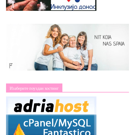
Изаберите поуздан хостинг