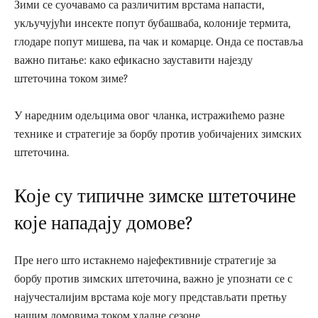
Зими се суочавамо са различитим врстама напасти,
укључујући инсекте попут бубашваба, колоније термита,
глодаре попут мишева, па чак и комарце. Онда се поставља
важно питање: како ефикасно зауставити најезду
штеточина током зиме?
У наредним одељцима овог чланка, истражићемо разне
технике и стратегије за борбу против уобичајених зимских
штеточина.
Које су типичне зимске штеточине
које нападају домове?
Пре него што истакнемо најефективније стратегије за
борбу против зимских штеточина, важно је упознати се с
најучесталијим врстама које могу представљати претњу
нашим домовима током хладне сезоне.