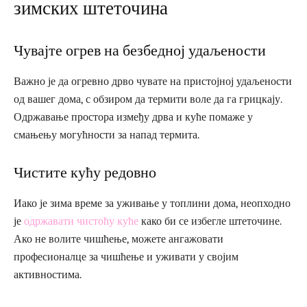
зимских штеточина
Чувајте огрев на безбедној удаљености
Важно је да огревно дрво чувате на пристојној удаљености
од вашег дома, с обзиром да термити воле да га грицкају.
Одржавање простора између дрва и куће помаже у
смањењу могућности за напад термита.
Чистите кућу редовно
Иако је зима време за уживање у топлини дома, неопходно
је
одржавати чистоћу куће
како би се избегле штеточине.
Ако не волите чишћење, можете ангажовати
професионалце за чишћење и уживати у својим
активностима.