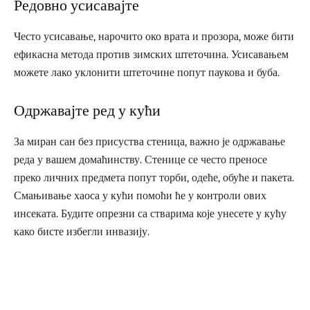
Редовно усисавајте
Често усисавање, нарочито око врата и прозора, може бити
ефикасна метода против зимских штеточина. Усисавањем
можете лако уклонити штеточине попут паукова и буба.
Одржавајте ред у кући
За миран сан без присуства стеница, важно је одржавање
реда у вашем домаћинству. Стенице се често преносе
преко личних предмета попут торби, одеће, обуће и пакета.
Смањивање хаоса у кући помоћи ће у контроли ових
инсеката. Будите опрезни са стварима које унесете у кућу
како бисте избегли инвазију.