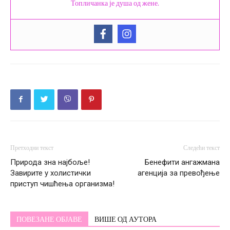
Топличанка је душа од жене.
Претходни текст
Следећи текст
Природа зна најбоље!
Бенефити ангажмана
Завирите у холистички
агенција за превођење
приступ чишћења организма!
ПОВЕЗАНЕ ОБЈАВЕ
ВИШЕ ОД АУТОРА