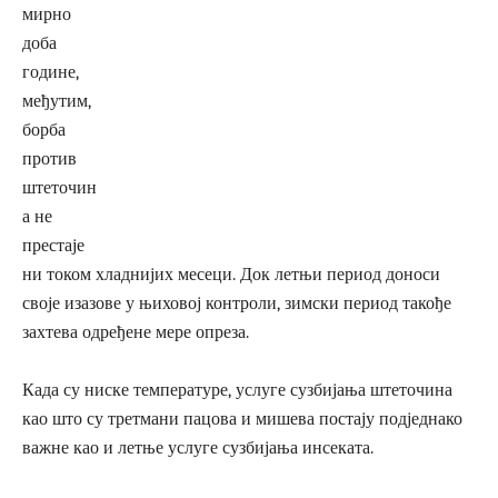
мирно
доба
године,
међутим,
борба
против
штеточин
а не
престаје
ни током хладнијих месеци. Док летњи период доноси
своје изазове у њиховој контроли, зимски период такође
захтева одређене мере опреза.
Када су ниске температуре, услуге сузбијања штеточина
као што су третмани пацова и мишева постају подједнако
важне као и летње услуге сузбијања инсеката.