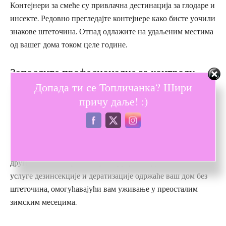
Контејнери за смеће су привлачна дестинација за глодаре и
инсекте. Редовно прегледајте контејнере како бисте уочили
знакове штеточина. Отпад одлажите на удаљеним местима
од вашег дома током целе године.
Запослите професионалце за контролу
Допада ти се Топличанка? Шири
штеточина
причу даље! :)
За најсигурније решење проблема са штеточинама током
зиме, ангажујте професионалце. Фирме као што је
Eko
Protect 011
, које су усвојиле нове, еколошки прихватљиве
методе сузбијања, могу бити изузетно корисне уколико
други начини и превенција не уроде плодом. Њихове
услуге дезинсекције и дератизације одржаће ваш дом без
штеточина, омогућавајући вам уживање у преосталим
зимским месецима.