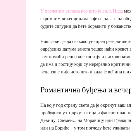
У прелепим вилама као што је вила Нада
мож
скромним викендицама које се налазе на обод
будите сигурни да ћете боравити у божанств
Наш савет је да свакако унапред резервишете
одређених датума заиста тешко наћи кревет 
вам помоћи рецензије гостију и њихови ком
да има и гостију који су нерерално критични 
рецензије није исто што и када је већина њи
Романтична буђења и вечер
На коју год страну света да је окренут ваш 
пробудити уз цвркут птица и фантастичан по
Девицу, Слемен… на Моравицу или Градашниц
или на Бориће – у том погледу ћете уживати