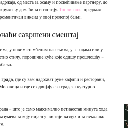
адржаја, од места за осаму и посвећивање партнеру, до
окружењу домаћина и гостију.
Топличанка
предлаже
 романтичан викенд у овој прелепој бањи.
ронаћи савршени смештај
ма, у новим стамбеним насељима, у зградама или у
етно стилу, породичне куће које одишу прошлошћу –
обања.
 града
, где су вам надохват руке кафићи и ресторани,
Моравица и где се одвијају сва градска културно-
рада – што је само максимално петнаестак минута хода
азумева за коју нијансу чистији ваздух и за неколико
а.