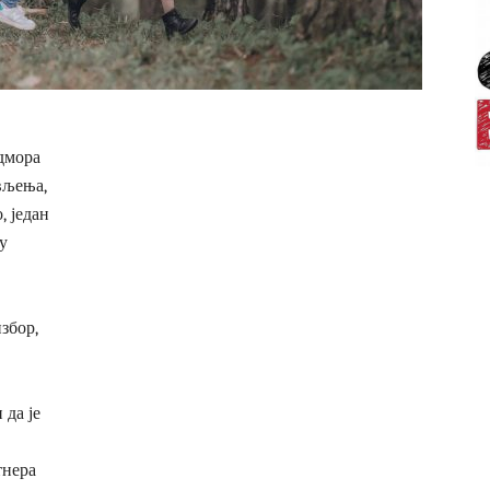
дмора
вљења,
, један
у
избор,
 да је
тнера