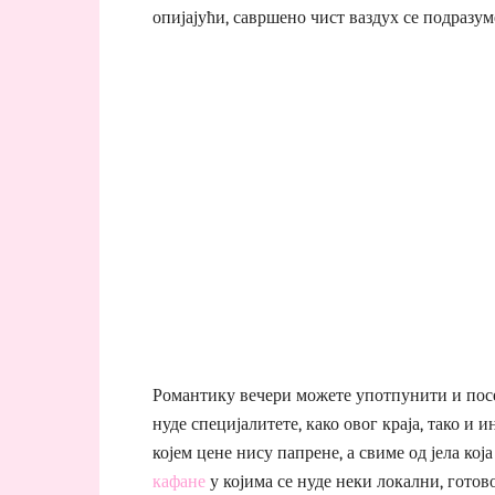
опијајући, савршено чист ваздух се подразум
Романтику вечери можете употпунити и посе
нуде специјалитете, како овог краја, тако и
којем цене нису папрене, а свиме од јела кој
кафане
у којима се нуде неки локални, готов