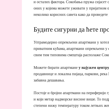
и осталих фактора. Сокобања пружа сијасет с
оних у којима можете уживати у пријатном 
неколико корисних савета како да проведете
Будите сигурни да ћете п
Ултрамодерно опремљени апартмани у хотели
приватним кућама, апартмани опремљени у 
свим тим типовима смештаја располаже Сок
Можете бирати апартмане
у најужем центру
продавнице и локална пијаца, паркови, река 
забавна дешавања.
Постоје и бројни апартмани на периферији г
и који метар надморске висине више. То подр
степени нижу температуру током летњих жег