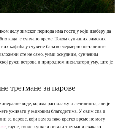
ком делу зимског периода има гостију који изаберу да
ебно када је сунчано време. Током сунчаних зимских
 свих кафића уз чувене бањско мермерно шеталиште.
изложени сте не само, уими оскудним, сунчевим
њској ружи ветрова и природном инхалаторијуму, што је
лне третмане за парове
инералне воде, којима располажу и лечилишта, али је
ожете уживати у њиховим благодетима. У овим спа и
ни за парове, који вам за тако кратко време не могу
аже
, сауне, топле купке и остали третмани свакако