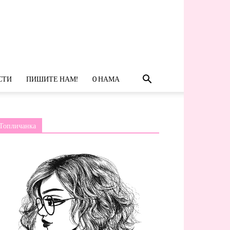
СТИ
ПИШИТЕ НАМ!
O НАМА
Топличанка