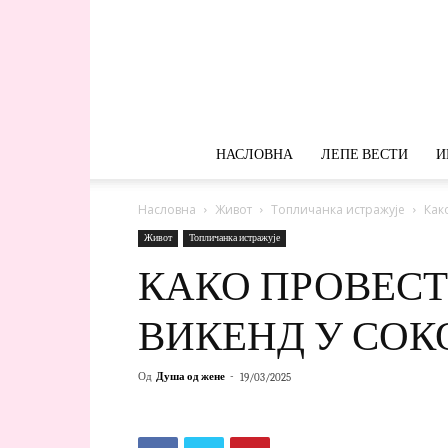
НАСЛОВНА
ЛЕПЕ ВЕСТИ
И
Насловна
Живот
Топличанка истражује
Как
Живот
Топличанка истражује
КАКО ПРОВЕС
ВИКЕНД У СО
Од
Душа од жене
-
19/03/2025