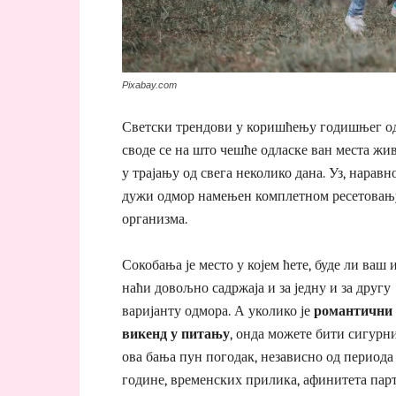
Pixabay.com
Светски трендови у коришћењу годишњег о
своде се на што чешће одласке ван места жи
у трајању од свега неколико дана. Уз, наравно
дужи одмор намењен комплетном ресетовањ
организма.
Сокобања је место у којем ћете, буде ли ваш 
наћи довољно садржаја и за једну и за другу
варијанту одмора. А уколико је
романтични
викенд у питању
, онда можете бити сигурни
ова бања пун погодак, независно од периода
године, временских прилика, афинитета пар