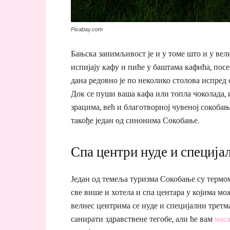
Pixabay.com
Бањска занимљивост је и у томе што и у вели
испијају кафу и пиће у баштама кафића, пос
дана редовно је по неколико столова испред
Док се пуши ваша кафа или топла чоколада, 
зрацима, већ и благотворној чувеној сокоба
такође један од синонима Сокобање.
Спа центри нуде и специја
Један од темеља туризма Сокобање су термом
све више и хотела и спа центара у којима м
велнес центрима се нуде и специјални третма
санирати здравствене тегобе, али ће вам
мас