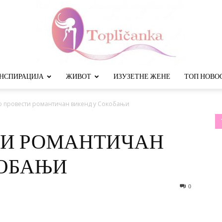
НСПИРАЦИЈА
ЖИВОТ
ИЗУЗЕТНЕ ЖЕНЕ
ТОП НОВО
Топличанка
о провести романтичан викенд у Сокобањи
ТИ РОМАНТИЧАН
КОБАЊИ
0