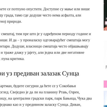
ете се потпуно опустити. Доступне су мање или више
у града, тамо где додуше често нема асфалта, али
еној природи.
 смештај, тим пре што је у одређеном периоду године и
више. И да – у проналаску одговарајућег смештаја могу
ентари. Додуше, власници смештаја често објашњавају
и траже длаку у јајету, али једна или две негативне
х пуна критика.
и уз предиван залазак Сунца
апартман, будите сигурни да ћете се у Сокобањи
глед. Свеједно је да ли на планину Ртањ, Озрен,
у, на централни градски парк, парк Бањица, Чука два
 једнако као и у предивном заласку Сунца. Диван,