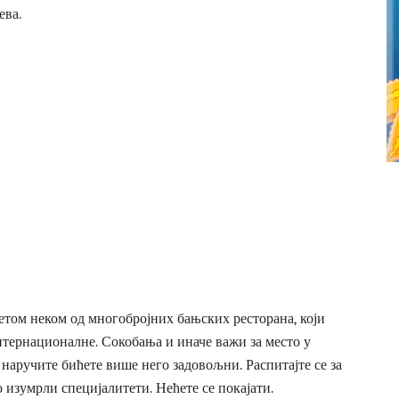
ева.
том неком од многобројних бањских ресторана, који
 интернационалне. Сокобања и иначе важи за место у
а наручите бићете више него задовољни. Распитајте се за
о изумрли специјалитети. Нећете се покајати.