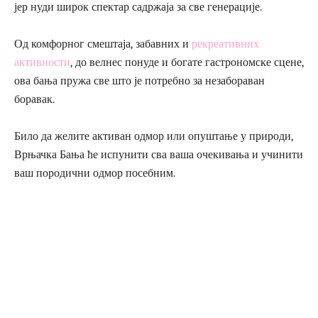
јер нуди широк спектар садржаја за све генерације.
Од комфорног смештаја, забавних и
рекреативних
активности
, до велнес понуде и богате гастрономске сцене,
ова бања пружа све што је потребно за незабораван
боравак.
Било да желите активан одмор или опуштање у природи,
Врњачка Бања ће испунити сва ваша очекивања и учинити
ваш породични одмор посебним.