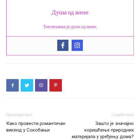
Душа од жене
Топличанка је душа од жене.
Претходни текст
Следећи текст
Како провести романтичан
Зашто је значајно
викенд у Сокобањи
коришћење природних
материјала у уређењу дома?