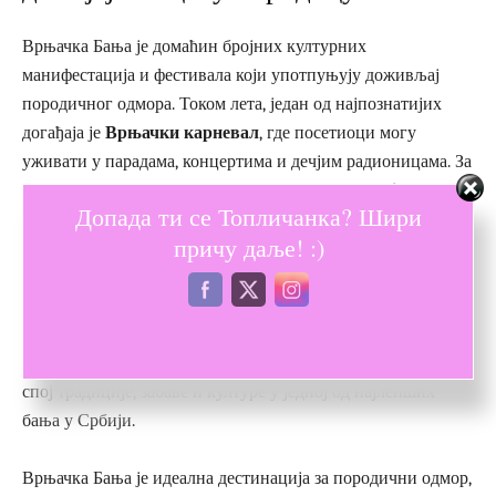
Врњачка Бања је домаћин бројних културних
манифестација и фестивала који употпуњују доживљај
породичног одмора. Током лета, један од најпознатијих
догађаја је
Врњачки карневал
, где посетиоци могу
уживати у парадама, концертима и дечјим радионицама. За
љубитеље филма,
Фестивал филмског сценарија
окупља
Допада ти се Топличанка? Шири
најбоље домаће и регионалне филмске ауторе.
причу даље! :)
Породице могу уживати и у
позоришним представама на
отвореном
, наступима фолклорних ансамбала и
уметничким изложбама. Ови догађаји пружају додатну
вредност боравку, омогућавајући посетиоцима да доживе
спој традиције, забаве и културе у једној од најлепших
бања у Србији.
Врњачка Бања је идеална дестинација за породични одмор,