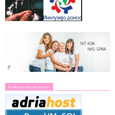
Изаберите поуздан хостинг