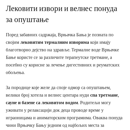
Лековити извори и велнес понуда
за опуштање
Поред забавних садржаја, Врњачка Бања је позната по
својим
лековитим термалним изворима
који имају
благотворно дејство на здравље. Термалне воде Врњачке
Бање користе се за различите терапеутске третмане, а
посебно су корисне за лечење дигестивних и реуматских
обољења.
За породице које желе да споје одмор са опуштањем,
велики број хотела и велнес центара нуди
спа третмане,
сауне и базене са лековитом водом
. Родитељи могу
уживати у релаксацији док деца проводе време у
играоницама и аниматорским програмима. Оваква понуда
чини Врњачку Бању једним од најбољих места за