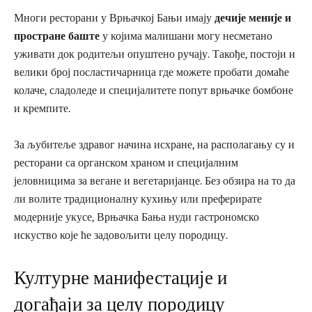
Многи ресторани у Врњачкој Бањи имају
дечије меније и
простране баште
у којима малишани могу несметано
уживати док родитељи опуштено ручају. Такође, постоји и
велики број посластичарница где можете пробати домаће
колаче, сладоледе и специјалитете попут врњачке бомбоне
и кремпите.
За љубитеље здравог начина исхране, на располагању су и
ресторани са органском храном и специјалним
јеловницима за вегане и вегетаријанце. Без обзира на то да
ли волите традиционалну кухињу или преферирате
модерније укусе, Врњачка Бања нуди гастрономско
искуство које ће задовољити целу породицу.
Културне манифестације и
догађаји за целу породицу