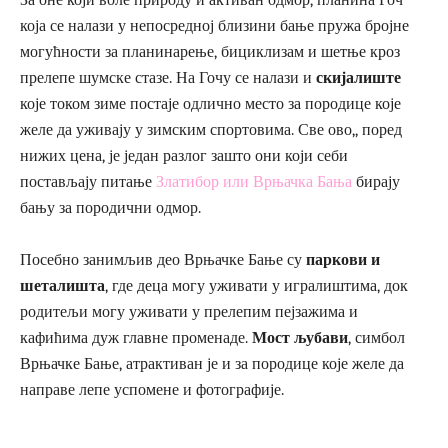
За оне који воле природу и активан одмор, планина Гоч
која се налази у непосредној близини бање пружа бројне
могућности за планинарење, бициклизам и шетње кроз
прелепе шумске стазе. На Гочу се налази и
скијалиште
које током зиме постаје одлично место за породице које
желе да уживају у зимским спортовима. Све ово,, поред
нижих цена, је један разлог зашто они који себи
постављају питање
Златибор или Врњачка Бања
бирају
бању за породични одмор.
Посебно занимљив део Врњачке Бање су
паркови и
шеталишта
, где деца могу уживати у игралиштима, док
родитељи могу уживати у прелепим пејзажима и
кафићима дуж главне променаде.
Мост љубави
, симбол
Врњачке Бање, атрактиван је и за породице које желе да
направе лепе успомене и фотографије.