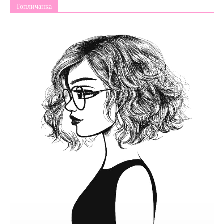
Топличанка