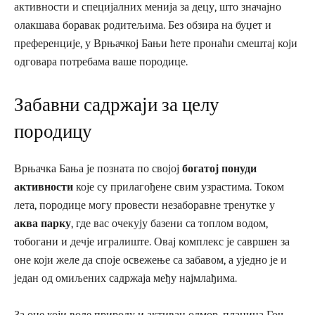
активности и специјалних менија за децу, што значајно
олакшава боравак родитељима. Без обзира на буџет и
преференције, у Врњачкој Бањи ћете пронаћи смештај који
одговара потребама ваше породице.
Забавни садржаји за целу
породицу
Врњачка Бања је позната по својој
богатој понуди
активности
које су прилагођене свим узрастима. Током
лета, породице могу провести незаборавне тренутке у
аква парку
, где вас очекују базени са топлом водом,
тобогани и дечје игралиште. Овај комплекс је савршен за
оне који желе да споје освежење са забавом, а уједно је и
један од омиљених садржаја међу најмлађима.