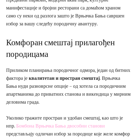
Предивни паркови, модерни аква парк, културне
манифестације и бројни ресторани са домаћом храном
само су неки од разлога зашто је Врњачка Бања савршен
избор за вашу следећу породичну авантуру.
Комфоран смештај прилагођен
породицама
Приликом планирања породичног одмора, један од битних
фактора је
квалитетан и простран смештај
. Врњачка
Бања нуди разноврсне опције – од хотела са породичним
апартманима до приватних станова и викендица у мирним
деловима града.
Уколико тражите простран и удобан смештај, као што је
нпр.
Бомбона Врњачка Бања двособни станови
представљају одличан избор за породице које желе комфор