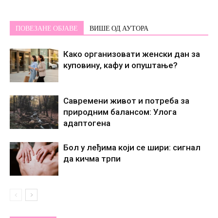
ПОВЕЗАНЕ ОБЈАВЕ
ВИШЕ ОД АУТОРА
Како организовати женски дан за
куповину, кафу и опуштање?
Савремени живот и потреба за
природним балансом: Улога
адаптогена
Бол у леђима који се шири: сигнал
да кичма трпи