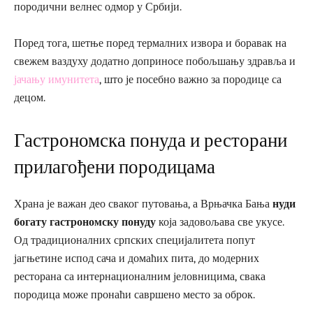
породични велнес одмор у Србији.
Поред тога, шетње поред термалних извора и боравак на
свежем ваздуху додатно доприносе побољшању здравља и
јачању имунитета
, што је посебно важно за породице са
децом.
Гастрономска понуда и ресторани
прилагођени породицама
Храна је важан део сваког путовања, а Врњачка Бања
нуди
богату гастрономску понуду
која задовољава све укусе.
Од традиционалних српских специјалитета попут
јагњетине испод сача и домаћих пита, до модерних
ресторана са интернационалним јеловницима, свака
породица може пронаћи савршено место за оброк.