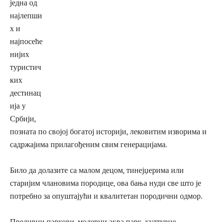
једна од
најлепши
х и
најпосеће
нијих
туристич
ких
дестинац
ија у
Србији,
позната по својој богатој историји, лековитим изворима и
садржајима прилагођеним свим генерацијама.
Било да долазите са малом децом, тинејџерима или
старијим члановима породице, ова бања нуди све што је
потребно за опуштајући и квалитетан породични одмор.