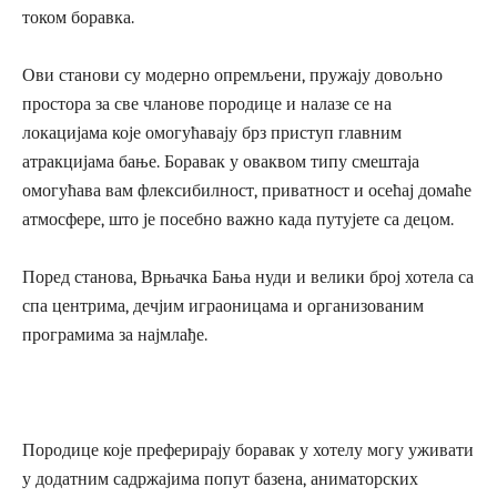
током боравка.
Ови станови су модерно опремљени, пружају довољно
простора за све чланове породице и налазе се на
локацијама које омогућавају брз приступ главним
атракцијама бање. Боравак у оваквом типу смештаја
омогућава вам флексибилност, приватност и осећај домаће
атмосфере, што је посебно важно када путујете са децом.
Поред станова, Врњачка Бања нуди и велики број хотела са
спа центрима, дечјим играоницама и организованим
програмима за најмлађе.
Породице које преферирају боравак у хотелу могу уживати
у додатним садржајима попут базена, аниматорских