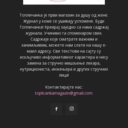
Топличанка је први магазин за душу од жене.
Журнал у коме се ушивају успомене. Буди
Топличанка! Креирај заједно са нама садржај
журнала. Учинимо га споменаром свих.
Садржаје које сматрате важним и
занимљивим, можете нам слати на нашу е-
маил адресу. Сви текстови на сајту су
искључиво информативног карактера и нису
замена за стручно мишљење лекара,
нутрициониста, инжењера и других стручних
лица!
Контактирајте нас:
toplicankamagazin@gmail.com