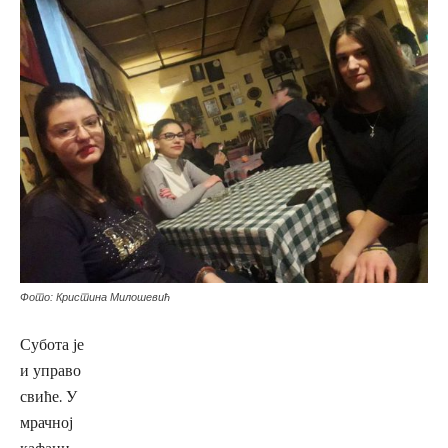
Фото: Кристина Милошевић
Субота је
и управо
свиће. У
мрачној