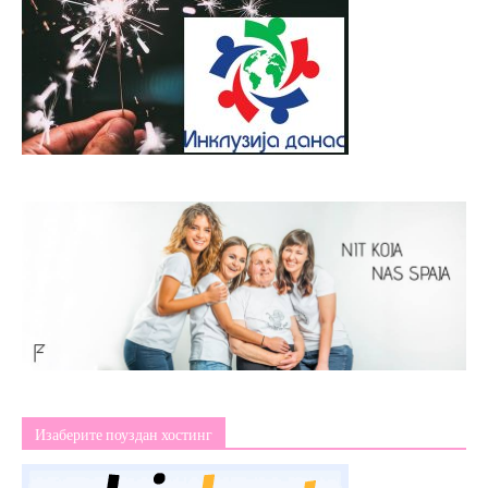
Изаберите поуздан хостинг