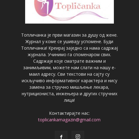
Топличанка је први магазин за душу од жене.
Журнал у коме се ушивају успомене. Буди
Топличанка! Креирај заједно са нама садржај
журнала. Учинимо га споменаром свих.
Садржаје које сматрате важним и
занимљивим, можете нам слати на нашу е-
маил адресу. Сви текстови на сајту су
искључиво информативног карактера и нису
замена за стручно мишљење лекара,
нутрициониста, инжењера и других стручних
лица!
Контактирајте нас:
toplicankamagazin@gmail.com