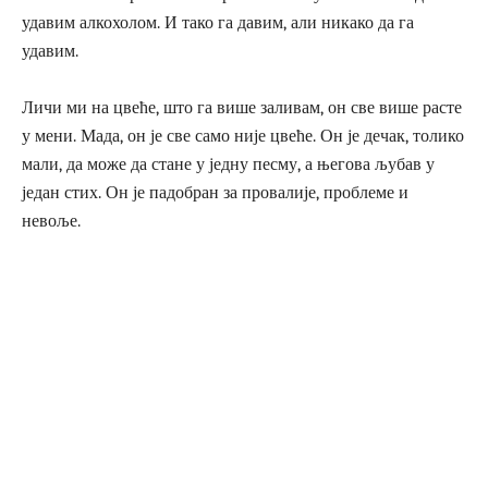
удавим алкохолом. И тако га давим, али никако да га
удавим.
Личи ми на цвеће, што га више заливам, он све више расте
у мени. Мада, он је све само није цвеће. Он је дечак, толико
мали, да може да стане у једну песму, а његова љубав у
један стих. Он је падобран за провалије, проблеме и
невоље.