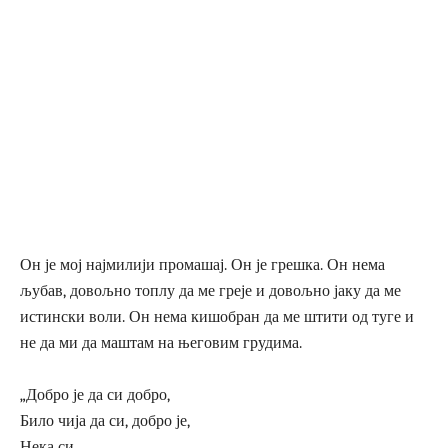
Он је мој најмилији промашај. Он је грешка. Он нема
љубав, довољно топлу да ме греје и довољно јаку да ме
истински воли. Он нема кишобран да ме штити од туге и
не да ми да маштам на његовим грудима.
„Добро је да си добро,
Било чија да си, добро је,
Нека си,