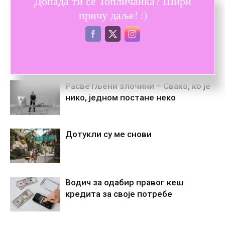
Допада ти се Топличанка? Шири
Претходни текст
Следећи текст
причу даље! :)
Тамјан као лек за бубреге
Ситнице које свака пословна
жена треба да има
ПОВЕЗАНЕ ОБЈАВЕ
ВИШЕ ОД АУТОРА
Расветљени злочини – Свако, ко је
нико, једном постане некo
Дотукли су ме снови
Водич за одабир правог кеш
кредита за своје потребе