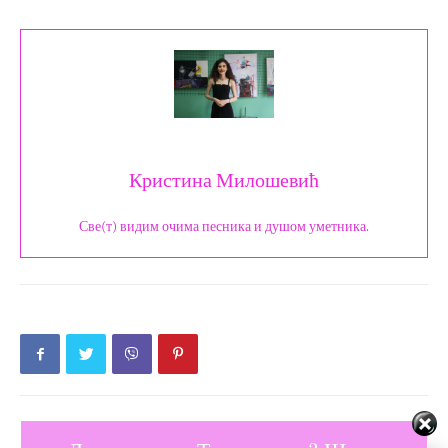
Кристина Милошевић
Све(т) видим очима песника и душом уметника.