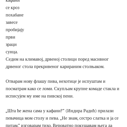
кафани
се кроз
похабане
завесе
пробијају
први
зраци
сунца.
Седим на климавој, дрвеној столици поред масивног
дрвеног стола прекривеног карираним столњаком.
Отварам нову флашу пива, нехотице је испуштам и
посматрам како се ломи. Скупљам крупне комаде стакла и
исписујем му име на пивској пени.
„Шта ће жена сама у кафани?“ (Индира Радић) прилази
певачица мом столу и пева. „Не знам, сестро слатка и ја се
питам.“ изговарам тихо. Вероватно покушавам њега да