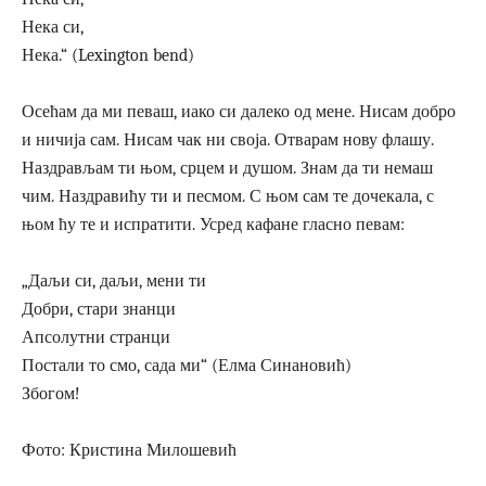
Нека си,
Нека.“ (Lexington bend)
Осећам да ми певаш, иако си далеко од мене. Нисам добро
и ничија сам. Нисам чак ни своја. Отварам нову флашу.
Наздрављам ти њом, срцем и душом. Знам да ти немаш
чим. Наздравићу ти и песмом. С њом сам те дочекала, с
њом ћу те и испратити. Усред кафане гласно певам:
„Даљи си, даљи, мени ти
Добри, стари знанци
Апсолутни странци
Постали то смо, сада ми“ (Елма Синановић)
Збогом!
Фото: Кристина Милошевић