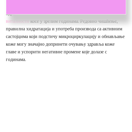
Здрава структура власишта је предуслов за
очување
виталности
косе у зрелим годинама. Редовно чишћење,
правилна хидратација и употреба производа са активним
састојцима који подстичу микроциркулацију и обнављање
коже могу значајно допринети очувању здравља коже
главе и успорити негативне промене које долазе с
годинама.