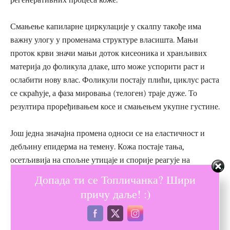
Смањење капиларне циркулације у скалпу такође има
важну улогу у променама структуре власишта. Мањи
проток крви значи мањи доток кисеоника и хранљивих
материја до фоликула длаке, што може успорити раст и
ослабити нову влас. Фоликули постају плићи, циклус раста
се скраћује, а фаза мировања (телоген) траје дуже. То
резултира проређивањем косе и смањењем укупне густине.
Још једна значајна промена односи се на еластичност и
дебљину епидерма на темену. Кожа постаје тања,
осетљивија на спољне утицаје и спорије реагује на
иритације. То ствара услове у којима су упале, црвенило и
Допада ти се Топличанка? Шири
непријатности чешћи, а обнављање микрооштећења
причу даље! :)
знатно спорије. Због тога је неопходно бирати нежне
шампоне, благе пилинге за темене и креме које
побољшавају баријерну функцију власишта.