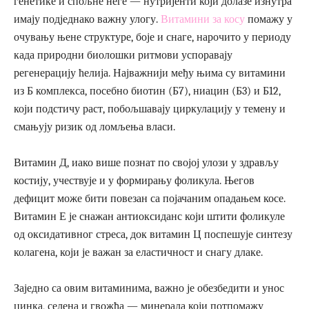
генетике и спољне неге — нутријенти који долазе изнутра
имају подједнако важну улогу.
Витамини за косу
помажу у
очувању њене структуре, боје и снаге, нарочито у периоду
када природни биолошки ритмови успоравају
регенерацију ћелија. Најважнији међу њима су витамини
из Б комплекса, посебно биотин (Б7), ниацин (Б3) и Б12,
који подстичу раст, побољшавају циркулацију у темену и
смањују ризик од ломљења власи.
Витамин Д, иако више познат по својој улози у здрављу
костију, учествује и у формирању фоликула. Његов
дефицит може бити повезан са појачаним опадањем косе.
Витамин Е је снажан антиоксиданс који штити фоликуле
од оксидативног стреса, док витамин Ц поспешује синтезу
колагена, који је важан за еластичност и снагу длаке.
Заједно са овим витаминима, важно је обезбедити и унос
цинка, селена и гвожђа — минерала који потпомажу