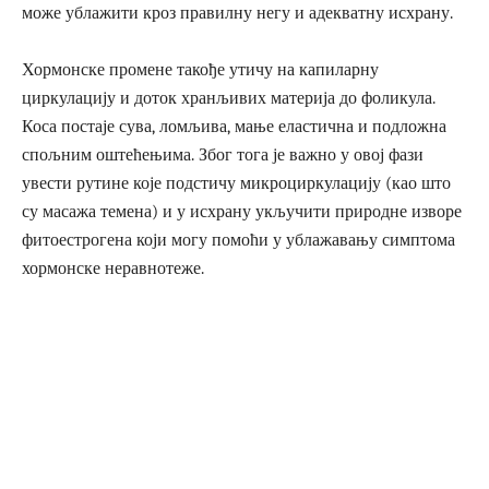
може ублажити кроз правилну негу и адекватну исхрану.
Хормонске промене такође утичу на капиларну
циркулацију и доток хранљивих материја до фоликула.
Коса постаје сува, ломљива, мање еластична и подложна
спољним оштећењима. Због тога је важно у овој фази
увести рутине које подстичу микроциркулацију (као што
су масажа темена) и у исхрану укључити природне изворе
фитоестрогена који могу помоћи у ублажавању симптома
хормонске неравнотеже.