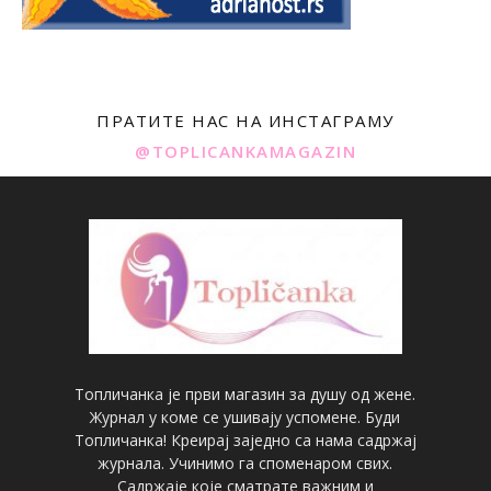
ПРАТИТЕ НАС НА ИНСТАГРАМУ
@TOPLICANKAMAGAZIN
Топличанка је први магазин за душу од жене.
Журнал у коме се ушивају успомене. Буди
Топличанка! Креирај заједно са нама садржај
журнала. Учинимо га споменаром свих.
Садржаје које сматрате важним и