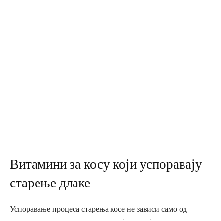
Витамини за косу који успоравају
старење длаке
Успоравање процеса старења косе не зависи само од