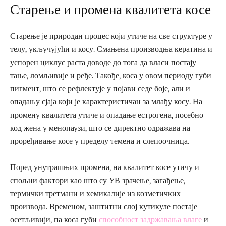
Старење и промена квалитета косе
Старење је природан процес који утиче на све структуре у
телу, укључујући и косу. Смањена производња кератина и
успорен циклус раста доводе до тога да власи постају
тање, ломљивије и ређе. Такође, коса у овом периоду губи
пигмент, што се рефлектује у појави седе боје, али и
опадању сјаја који је карактеристичан за млађу косу. На
промену квалитета утиче и опадање естрогена, посебно
код жена у менопаузи, што се директно одражава на
проређивање косе у пределу темена и слепоочница.
Поред унутрашњих промена, на квалитет косе утичу и
спољни фактори као што су УВ зрачење, загађење,
термички третмани и хемикалије из козметичких
производа. Временом, заштитни слој кутикуле постаје
осетљивији, па коса губи
способност задржавања влаге
и