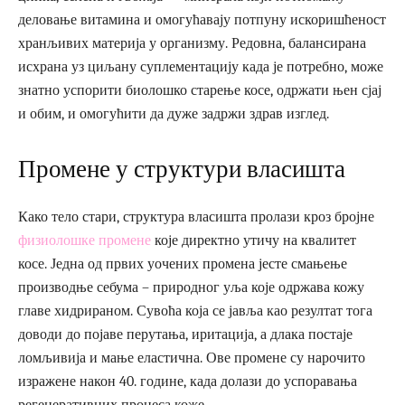
деловање витамина и омогућавају потпуну искоришћеност
хранљивих материја у организму. Редовна, балансирана
исхрана уз циљану суплементацију када је потребно, може
знатно успорити биолошко старење косе, одржати њен сјај
и обим, и омогућити да дуже задржи здрав изглед.
Промене у структури власишта
Како тело стари, структура власишта пролази кроз бројне
физиолошке промене
које директно утичу на квалитет
косе. Једна од првих уочених промена јесте смањење
производње себума – природног уља које одржава кожу
главе хидрираном. Сувоћа која се јавља као резултат тога
доводи до појаве перутања, иритација, а длака постаје
ломљивија и мање еластична. Ове промене су нарочито
изражене након 40. године, када долази до успоравања
регенеративних процеса коже.