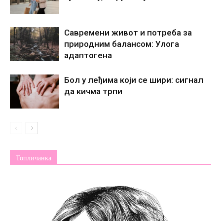
Савремени живот и потреба за
природним балансом: Улога
адаптогена
Бол у леђима који се шири: сигнал
да кичма трпи
Топличанка