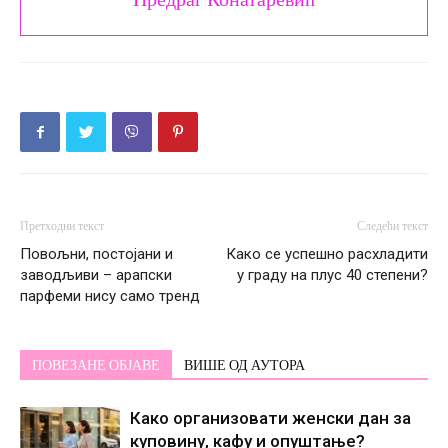
Предраг Конатаревић
Претходни текст
Следећи текст
Повољни, постојани и
Како се успешно расхладити
заводљиви – арапски
у граду на плус 40 степени?
парфеми нису само тренд
ПОВЕЗАНЕ ОБЈАВЕ
ВИШЕ ОД АУТОРА
Како организовати женски дан за
куповину, кафу и опуштање?