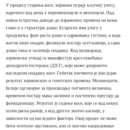
У процесу старења косе, хормони играју кључну улогу,
нарочито код жена у перименопаузи и менопаузи. Пад
нивоа естрогена доводи до изражених промена на кожи
главе и у структури длаке. Естроген има улогу у
продужењу фазе раста длаке и одржавању густине, а када
његов ниво опадне, фоликули постају осетљивији, а сама
длака тања и склонија опадању. Код мушкараца,
хормонски утицај се манифестује кроз повећање
дихидротестостерона (ДХТ), који може допринети
наследном опадању косе. Губитак пигмента је још један
резултат хормонских и генетских промена. Меланоцити,
ћелије одговорне за производњу пигмента меланина,
временом постају мање активни и постепено престају да
функционишу. Резултат је седење косе, које се код неких
особа јавља раније, а код других знатно касније, у
зависности од наследних фактора. Овај процес не може
бити потпуно заустављен, али се његово напредовање