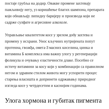
постаје грубља на додир. Овакве промене захтевају
пажљивију негу, уз коришћење благих шампона, препарата
који обнављају липидну баријеру и производа који не
садрже сулфате и агресивне алкохоле.
Управљање квалитетом косе у зрелом добу захтева и
промену у исхрани. Унос кључних нутријената попут
протеина, гвожђа, омега-3 масних киселина, цинка и
витамина Б комплекса има важну улогу у регенерацији
фоликула и очувању еластичности длаке. Посебно се
истичу витамини за косу који у комбинацији са правилном
негом и здравим стилом живота могу успорити процес
старења власишта и допринети одржавању природног
изгледа косе у четрдесетим и каснијим годинама.
Улога хормона и губитак пигмента