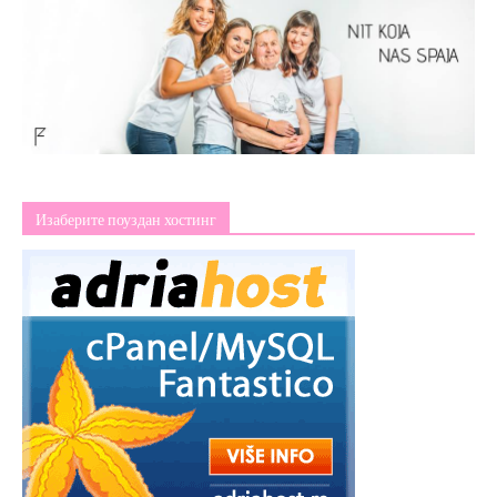
Изаберите поуздан хостинг