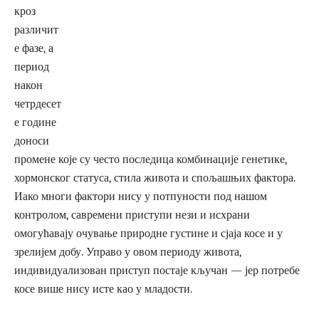
кроз
различит
е фазе, а
период
након
четрдесет
е године
доноси
промене које су често последица комбинације генетике,
хормонског статуса, стила живота и спољашњих фактора.
Иако многи фактори нису у потпуности под нашом
контролом, савремени приступи нези и исхрани
омогућавају очување природне густине и сјаја косе и у
зрелијем добу. Управо у овом периоду живота,
индивидуализован приступ постаје кључан — јер потребе
косе више нису исте као у младости.