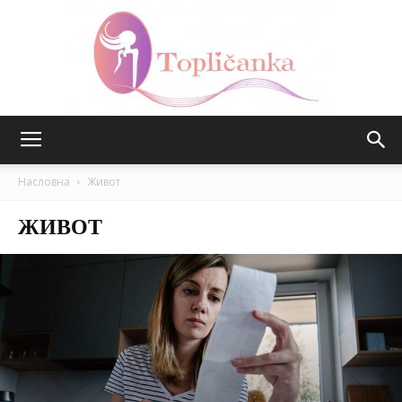
Топличанка
Насловна
Живот
ЖИВОТ