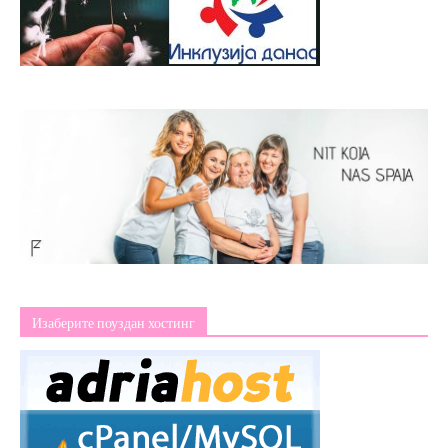
Изаберите поуздан хостинг