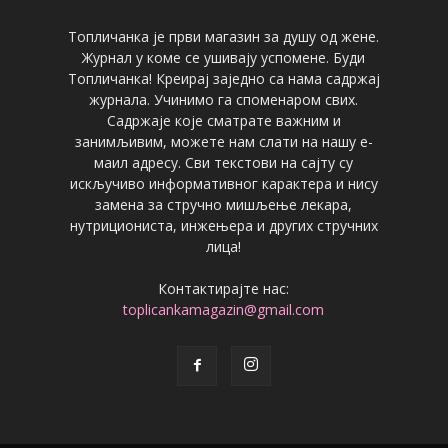
Топличанка је први магазин за душу од жене.
Журнал у коме се ушивају успомене. Буди
Топличанка! Креирај заједно са нама садржај
журнала. Учинимо га споменаром свих.
Садржаје које сматрате важним и
занимљивим, можете нам слати на нашу е-
маил адресу. Сви текстови на сајту су
искључиво информативног карактера и нису
замена за стручно мишљење лекара,
нутрициониста, инжењера и других стручних
лица!
Контактирајте нас:
toplicankamagazin@gmail.com