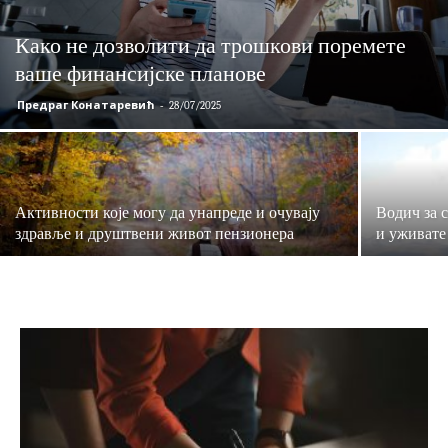
Како не дозволити да трошкови поремете
ваше финансијске планове
Предраг Конатаревић
-
28/07/2025
Активности које могу да унапреде и очувају
Водич за 
здравље и друштвени живот пензионера
и уживате