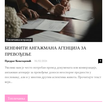
Топличанка истражује
БЕНЕФИТИ АНГАЖМАНА АГЕНЦИЈА ЗА
ПРЕВОЂЕЊЕ
-
Предраг Конатаревић
06/02/2024
0
Уколико вам је често потребан превод докумената или конверзације,
ангажман агенције за превођење доноси неоспорне предности у
пословању, али и у многим другим аспектима живота. Прочитајте текст
који...
Топличанка