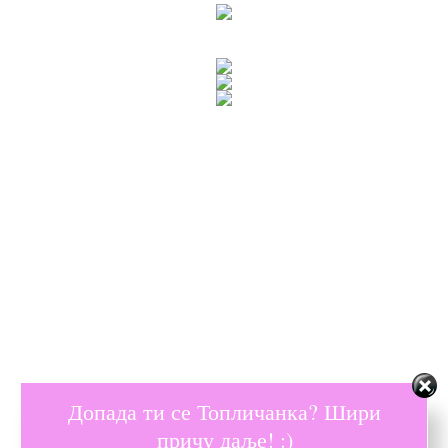
Допада ти се Топличанка? Шири
причу даље! :)