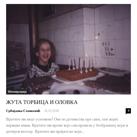
Инспирација
ЖУТА ТОРБИЦА И ОЛОВКА
-
Србијанка Станковић
16/11/2018
0
Вратите ми моје успомене! Оне из детињства пре свих, оне којих
најмање имам. Вратите ми време које сам провела у безбрижној игри и
дечијем весељу. Вратите ми пријатеље који...