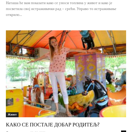
Наташа ће вам показати како се уноси топлина у живот и како је
посветила свој истраживачки рад – срећи. Управо то истраживање
открило...
Живот
КАКО СЕ ПОСТАЈЕ ДОБАР РОДИТЕЉ?