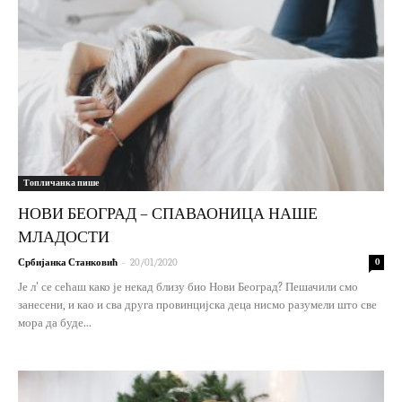
Топличанка пише
НОВИ БЕОГРАД – СПАВАОНИЦА НАШЕ
МЛАДОСТИ
-
Србијанка Станковић
20/01/2020
0
Је л' се сећаш како је некад близу био Нови Београд? Пешачили смо
занесени, и као и сва друга провинцијска деца нисмо разумели што све
мора да буде...