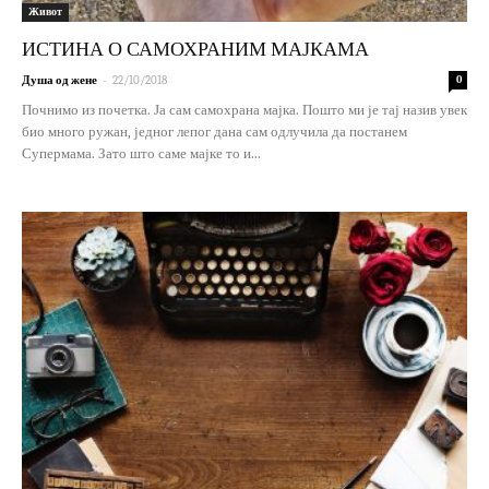
Живот
ИСТИНА О САМОХРАНИМ МАЈКАМА
-
Душа од жене
22/10/2018
0
Почнимо из почетка. Ја сам самохрана мајка. Пошто ми је тај назив увек
био много ружан, једног лепог дана сам одлучила да постанем
Супермама. Зато што саме мајке то и...