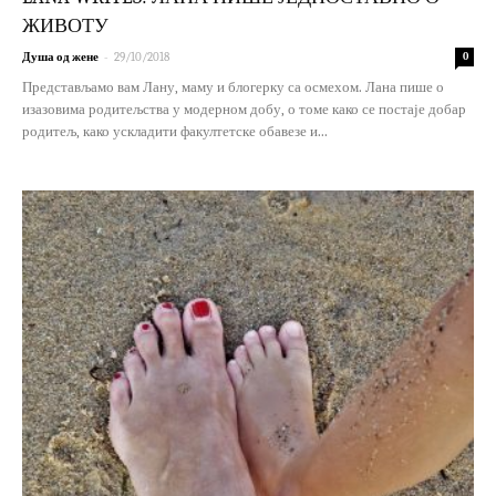
ЖИВОТУ
-
Душа од жене
29/10/2018
0
Представљамо вам Лану, маму и блогерку са осмехом. Лана пише о
изазовима родитељства у модерном добу, о томе како се постаје добар
родитељ, како ускладити факултетске обавезе и...