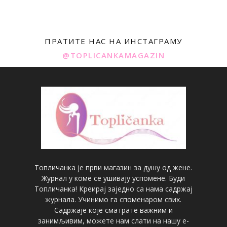
ПРАТИТЕ НАС НА ИНСТАГРАМУ
@TOPLICANKAMAGAZIN
Топличанка је први магазин за душу од жене.
Журнал у коме се ушивају успомене. Буди
Топличанка! Креирај заједно са нама садржај
журнала. Учинимо га споменаром свих.
Садржаје које сматрате важним и
занимљивим, можете нам слати на нашу е-