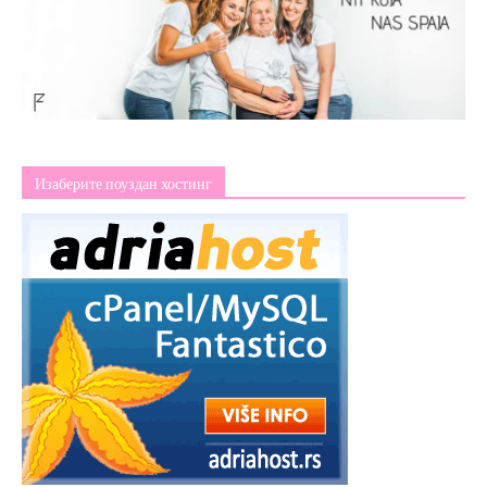
Изаберите поуздан хостинг