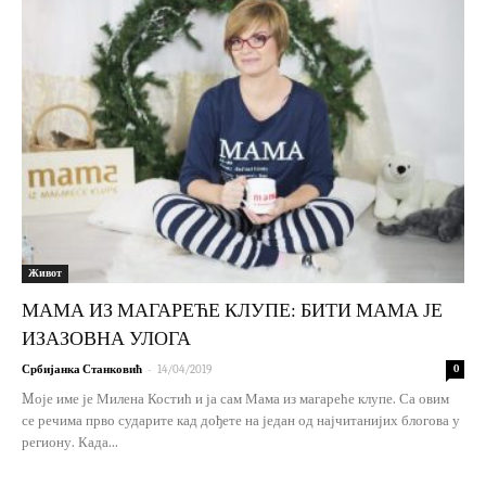
Живот
МАМА ИЗ МАГАРЕЋЕ КЛУПЕ: БИТИ МАМА ЈЕ
ИЗАЗОВНА УЛОГА
-
Србијанка Станковић
14/04/2019
0
Mоје име је Милена Костић и ја сам Мама из магареће клупе. Са овим
се речима прво сударите кад дођете на један од најчитанијих блогова у
региону. Када...