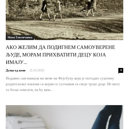
Мама Топличанка
АКО ЖЕЛИМ ДА ПОДИГНЕМ САМОУВЕРЕНЕ
ЉУДЕ, МОРАМ ПРИХВАТИТИ ДЕЦУ КОЈА
ИМАЈУ...
-
Душа од жене
21/01/2020
0
Недавно сам наишла на меме на Фејсбуку који је погодио суштину
родитељског изазова са којим се суочавам са своје троје деце. Не могу
то боље описати, па ћу вам...