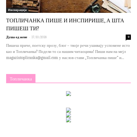
Инспирација
ТОПЛИЧАНКА ПИШЕ И ИНСПИРИШЕ, А ШТА
ПИШЕШ ТИ?
-
Душа од жене
17/10/2018
0
Пишеш приче, поетску прозу, блог – твоје речи ушивају успомене исто
као и Топличанка? Подели то са нашим читаоцима! Пиши нам на мејл
magazintoplicanka@gmail.com у наслов стави „Топличанка пише“ и...
Топличанка