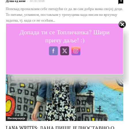
-
Душа од жене
30/10/2018
0
Понекад проналазим себе питајући се да ли сам добра мама својој деци.
То питање, углавном, постављам у тренуцима када нисам на врхунцу
задатка, тј. када се не осећам...
Допада ти се Топличанка? Шири
причу даље! :)
Инспирација
LANA WRITES: ЛАНА ПИШЕ ЈЕДНОСТАВНО О