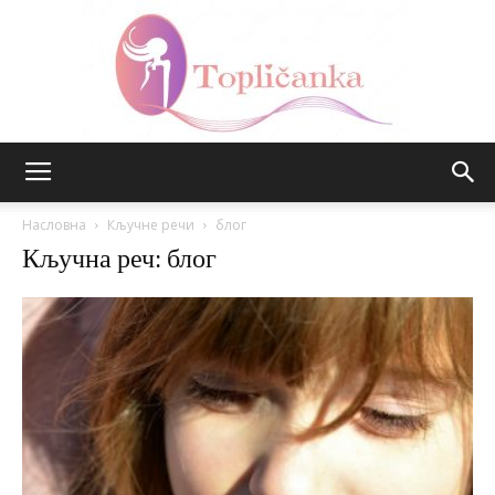
Топличанка
Насловна
Кључне речи
блог
Кључна реч: блог