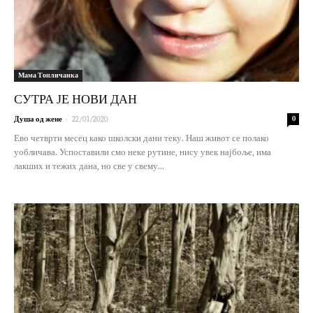
Мама Топличанка
СУТРА ЈЕ НОВИ ДАН
-
Душа од жене
22/01/2020
0
Ево четврти месец како школски дани теку. Наш живот се полако
уобличава. Успоставили смо неке рутине, нису увек најбоље, има
лакших и тежих дана, но све у свему...