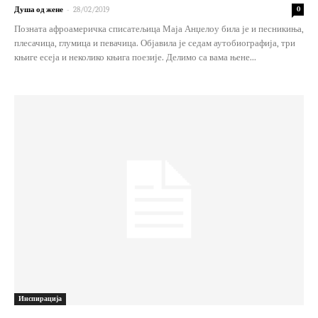
-
Душа од жене
28/02/2019
0
Позната афроамеричка списатељица Маја Анџелоу била је и песникиња,
плесачица, глумица и певачица. Објавила је седам аутобиографија, три
књиге есеја и неколико књига поезије. Делимо са вама њене...
Инспирација