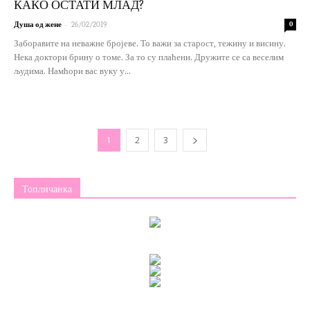
КАКО ОСТАТИ МЛАД?
-
Душа од жене
26/02/2019
0
Заборавите на неважне бројеве. То важи за старост, тежину и висину.
Нека доктори брину о томе. За то су плаћени. Дружите се са веселим
људима. Намћори вас вуку у...
1
2
3
Топличанка