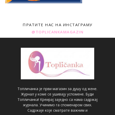
ПРАТИТЕ НАС НА ИНСТАГРАМУ
@TOPLICANKAMAGAZIN
Топличанка је први магазин за душу од жене.
Журнал у коме се ушивају успомене. Буди
Топличанка! Креирај заједно са нама садржај
журнала. Учинимо га споменаром свих.
Садржаје које сматрате важним и