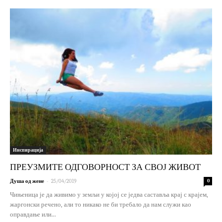
Инспирација
ПРЕУЗМИТЕ ОДГОВОРНОСТ ЗА СВОЈ ЖИВОТ
-
Душа од жене
25/04/2019
0
Чињеница је да живимо у земљи у којој се једва саставља крај с крајем,
жаргонски речено, али то никако не би требало да нам служи као
оправдање или...