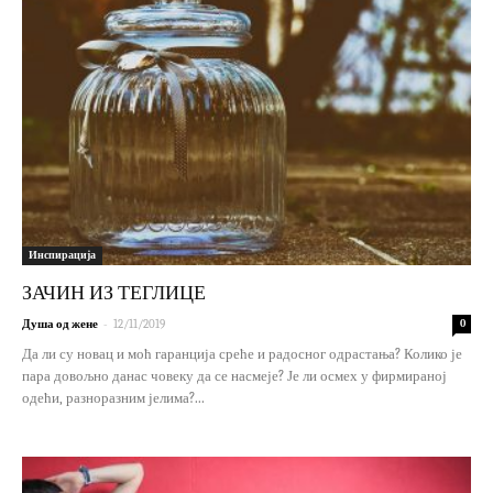
Инспирација
ЗАЧИН ИЗ ТЕГЛИЦЕ
-
Душа од жене
12/11/2019
0
Да ли су новац и моћ гаранција среће и радосног одрастања? Колико је
пара довољно данас човеку да се насмеје? Је ли осмех у фирмираној
одећи, разноразним јелима?...