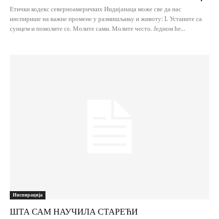
Етички кодекс северноамеричких Индијанаца може све да нас
инспирише на важне промене у размишљању и животу: 1. Устаните са
сунцем и помолите се. Молите сами. Молите често. Једном ће...
Инспирација
ШТА САМ НАУЧИЛА СТАРЕЋИ