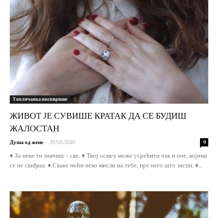
Топличанка инспирише
ЖИВОТ ЈЕ СУВИШЕ КРАТАК ДА СЕ БУДИШ
ЖАЛОСТАН
-
Душа од жене
19/03/2020
0
♦ За неке ти значиш – све. ♦ Твој осмех може усрећити чак и оне, којима
се не свиђаш. ♦ Сваке ноћи неко мисли на тебе, пре него што заспи. ♦...