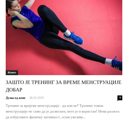
Живот
ЗАШТО ЈЕ ТРЕНИНГ ЗА ВРЕМЕ МЕНСТРУАЦИЈЕ
ДОБАР
-
Душа од жене
28/10/2019
0
Тренинг за вријеме менструације - да или не? Тренинг током
менструације не само да је дозвољен, него је и користан! Нема разлога
да избјегавате физичку активност, осим уколико...