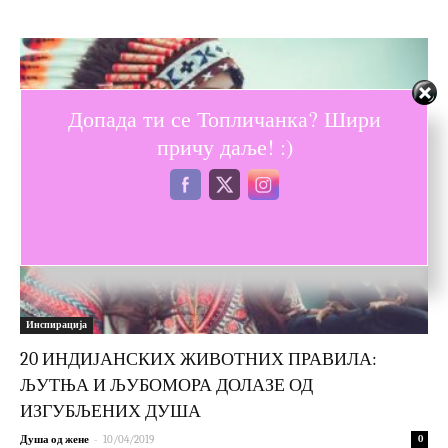
Допада ти се Топличанка? Шири
причу даље! :)
Инспирација
20 ИНДИЈАНСКИХ ЖИВОТНИХ ПРАВИЛА:
ЉУТЊА И ЉУБОМОРА ДОЛАЗЕ ОД
ИЗГУБЉЕНИХ ДУША
-
Душа од жене
10/04/2019
0