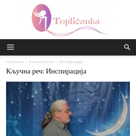
Топличанка
Насловна
Кључне речи
Инспирација
Кључна реч: Инспирација