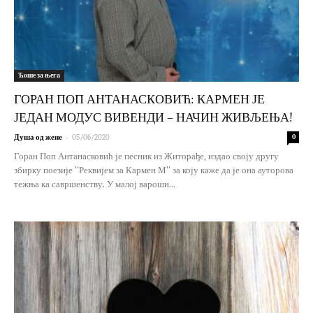
Ћоше за њега
ГОРАН ПОП АНТАНАСКОВИЋ: КАРМЕН ЈЕ
ЈЕДАН МОДУС ВИВЕНДИ – НАЧИН ЖИВЉЕЊА!
-
Душа од жене
05/06/2020
0
Горан Поп Антанасковић је песник из Житорађе, издао своју другу
збирку поезије ''Реквијем за Кармен М'' за коју каже да је она ауторова
тежња ка савршенству. У малој вароши...