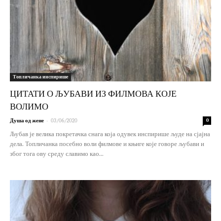
Топличанка инспирише
ЦИТАТИ О ЉУБАВИ ИЗ ФИЛМОВА КОЈЕ
ВОЛИМО
-
Душа од жене
03/06/2020
0
Љубав је велика покретачка снага која одувек инспирише људе на сјајна
дела. Топличанка посебно воли филмове и књиге које говоре љубави и
због тога ову среду славимо као...