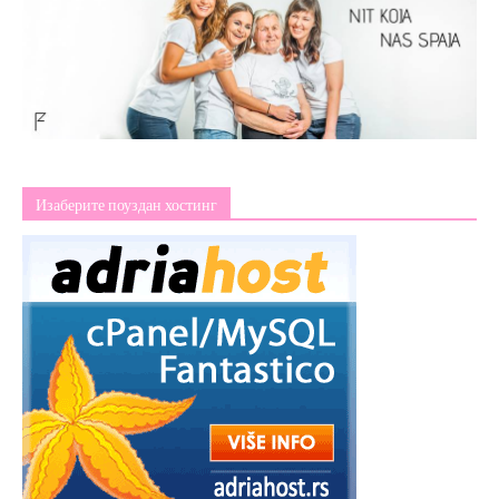
Изаберите поуздан хостинг