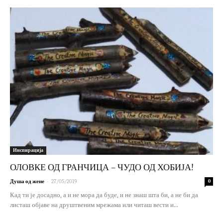
Инспирација
ОЛОВКЕ ОД ГРАНЧИЦА – ЧУДО ОД ХОБИЈА!
-
Душа од жене
27/05/2019
0
Кад ти је досадно, а и не мора да буде, и не знаш шта би, а не би да
листаш објаве на друштвеним мрежама или читаш вести и...