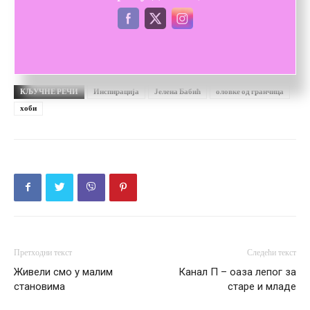
Топличанка је душа од жене.
КЉУЧНЕ РЕЧИ
Инспирација
Јелена Бабић
оловке од гранчица
хоби
Претходни текст
Следећи текст
Живели смо у малим
Канал П – оаза лепог за
становима
старе и младе