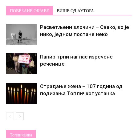
ПОВЕЗАНЕ ОБЈАВЕ
ВИШЕ ОД АУТОРА
Расветљени злочини – Свако, ко је
нико, једном постане некo
Папир трпи наглас изречене
реченице
Страдање жена – 107 година од
подизања Топличког устанка
Топличанка