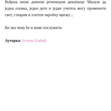
Вођена оном дивном реченицом девојчице Малале да
једна оловка, једно дете и један учитељ могу променити
свет, стварам и плетем чаробну мрежу…
Ко зна чему ће и коме послужити.
Ауторка:
Јелена Бабић