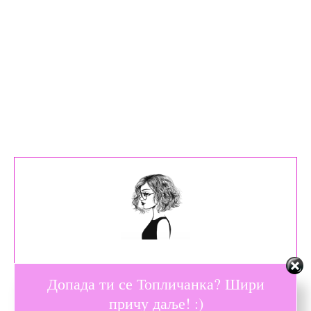
Допада ти се Топличанка? Шири
Душа од жене
причу даље! :)