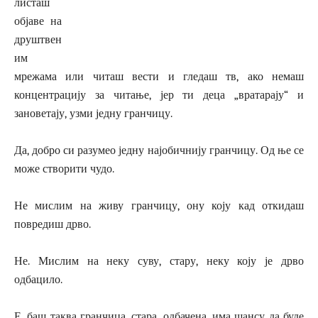
листаш
објаве на
друштвен
им
мрежама или читаш вести и гледаш тв, ако немаш
концентрацију за читање, јер ти деца „вратарају“ и
зановетају, узми једну гранчицу.
Да, добро си разумео једну најобичнију гранчицу. Од ње се
може створити чудо.
Не мислим на живу гранчицу, ону коју кад откидаш
повредиш дрво.
Не. Мислим на неку суву, стару, неку коју је дрво
одбацило.
Е, баш таква гранчица, стара, одбачена, има шансу да буде