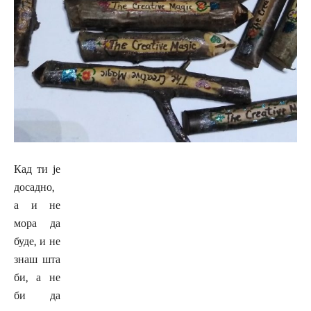
Кад ти је
досадно,
а и не
мора да
буде, и не
знаш шта
би, а не
би да