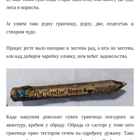
лепа и корисна.
Ја узмем тако једну гранчицу, једну, две, педесетак и
створим чудо.
Процес јесте мало напоран и захтева рад, а шта не захтева,
али кад добијем чаробну оловку, нем већег задовољства.
Када накупим довољно сувих гранчица погодних за
авантуру, крећем у обраду. Обрада се састоји у томе што
гранчице прво тестером сечем на одређену дужину. Тако