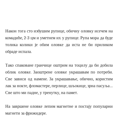
Након тога сто избушим рупице, обичну оловку исечем на
комадиће, 2-3 цм и уметнем их у рупице. Рупа мора да буде
толика колики је обим оловке да иста не би приликом
обраде испала.
Тако спаковане гранчице оштрим на тоцилу да би добила
облик оловке. Заоштрене оловке украшавам по потреби.
Све зависи од намене. За украшавање, обично, користим
лак за нокте, фломастере, перлице, шљокице, зрна пасуља…
Све што ми падне, у тренутку, на памет.
На завршене оловке лепим магнетне и постају популарни
магнети за фрижидере.