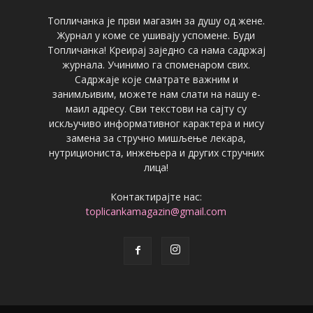
Топличанка је први магазин за душу од жене.
Журнал у коме се ушивају успомене. Буди
Топличанка! Креирај заједно са нама садржај
журнала. Учинимо га споменаром свих.
Садржаје које сматрате важним и
занимљивим, можете нам слати на нашу е-
маил адресу. Сви текстови на сајту су
искључиво информативног карактера и нису
замена за стручно мишљење лекара,
нутрициониста, инжењера и других стручних
лица!
Контактирајте нас:
toplicankamagazin@gmail.com