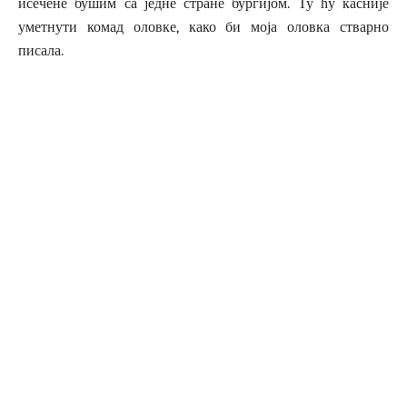
исечене бушим са једне стране бургијом. Ту ћу касније
уметнути комад оловке, како би моја оловка стварно
писала.