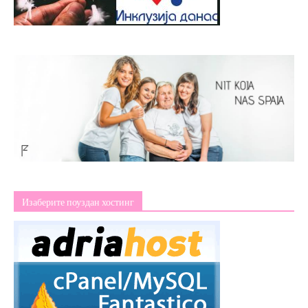
Изаберите поуздан хостинг