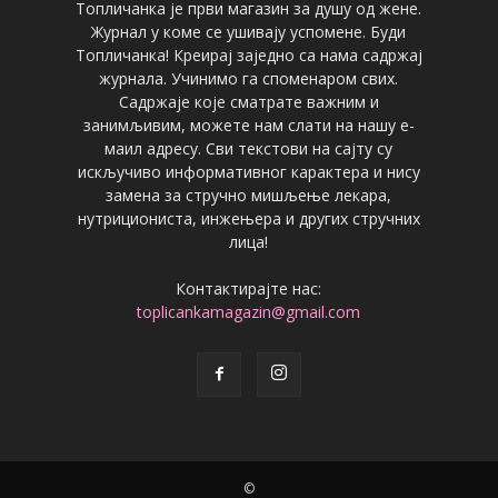
Топличанка је први магазин за душу од жене.
Журнал у коме се ушивају успомене. Буди
Топличанка! Креирај заједно са нама садржај
журнала. Учинимо га споменаром свих.
Садржаје које сматрате важним и
занимљивим, можете нам слати на нашу е-
маил адресу. Сви текстови на сајту су
искључиво информативног карактера и нису
замена за стручно мишљење лекара,
нутрициониста, инжењера и других стручних
лица!
Контактирајте нас:
toplicankamagazin@gmail.com
©