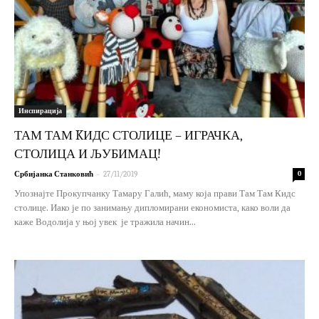
Инспирација
ТАМ ТАМ KИДС СТОЛИЦЕ – ИГРАЧКА,
СТОЛИЦА И ЉУБИМАЦ!
-
Србијанка Станковић
27/11/2019
0
Упознајте Прокупчанку Тамару Галић, маму која прави Там Там Кидс
столице. Иако је по занимању дипломирани економиста, како воли да
каже Водолија у њој увек је тражила начин...