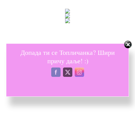
Допада ти се Топличанка? Шири
причу даље! :)