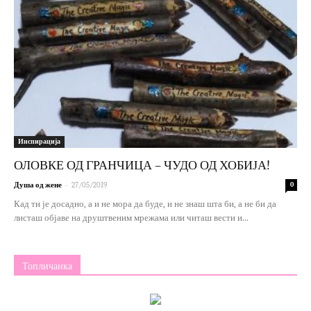
Инспирација
ОЛОВКЕ ОД ГРАНЧИЦА – ЧУДО ОД ХОБИЈА!
-
Душа од жене
27/05/2019
0
Кад ти је досадно, а и не мора да буде, и не знаш шта би, а не би да
листаш објаве на друштвеним мрежама или читаш вести и...
Топличанка