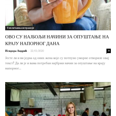
Топличанка истражује
ОВО СУ НАЈБОЉИ НАЧИНИ ЗА ОПУШТАЊЕ НА
КРАЈУ НАПОРНОГ ДАНА
-
Исидора Андрић
22/01/2020
0
Јесте ли и ви једна од оних жена које су потпуно уморне отвориле овај
текст? Да ли је и вама потребан најбржи начин за опуштање на крају
напорног...