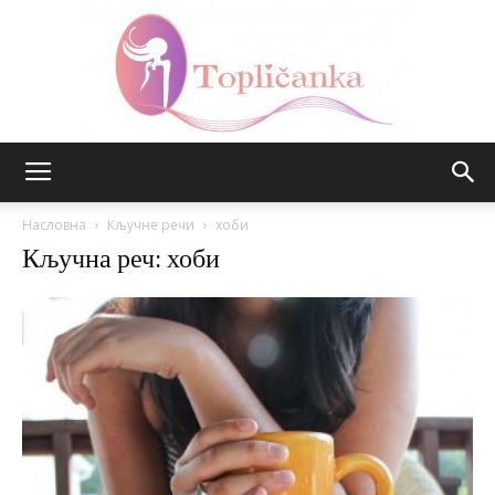
Топличанка
Насловна
Кључне речи
хоби
Кључна реч: хоби