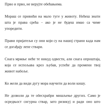
Прво и прво, не верујте обећањима.
Мораш се привићи на мало туге у животу. Нећеш знати
шта је права срећа – ако је не будеш имао са чиме
упоредити.
Прави пријатељи су они који су на нашој страни када нам
се догађају лепе ствари.
Снага мржње неће те никуд одвести, али снага опроштаја,
која се испољава кроз љубав, успеће да промени твој
живот набоље.
Ко жели да види дугу мора научити да воли кишу.
Не дозволи да те обесхрабри мишљење других. Само је
осредњост сигурна ствар, зато ризикуј и ради оно што