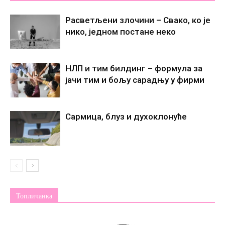
Расветљени злочини – Свако, ко је
нико, једном постане некo
НЛП и тим билдинг – формула за
јачи тим и бољу сарадњу у фирми
Сармица, блуз и духоклонуће
Топличанка