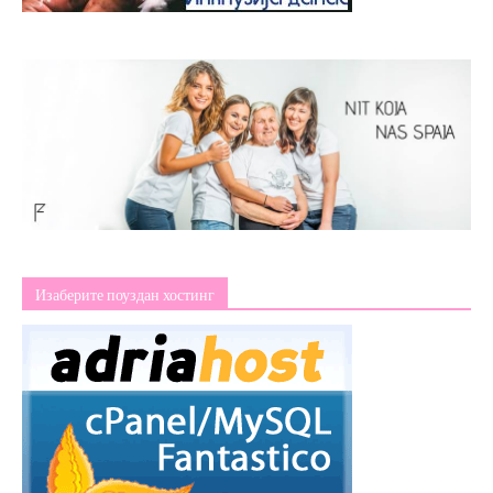
Изаберите поуздан хостинг