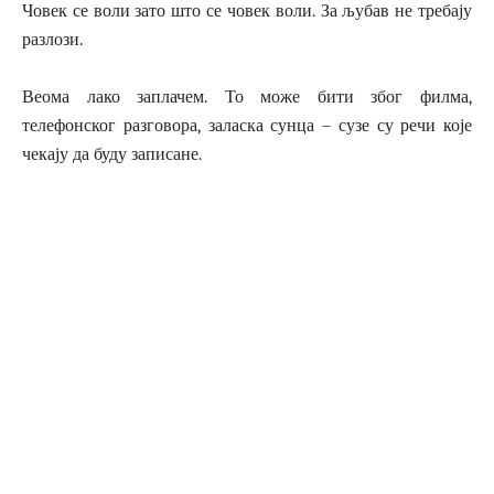
Човек се воли зато што се човек воли. За љубав не требају
разлози.
Веома лако заплачем. То може бити због филма,
телефонског разговора, заласка сунца – сузе су речи које
чекају да буду записане.