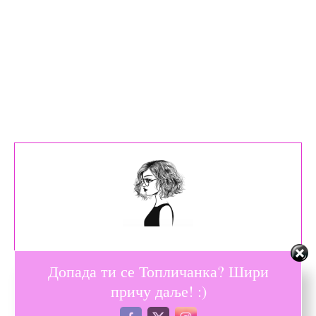
Допада ти се Топличанка? Шири
Душа од жене
причу даље! :)
Топличанка је душа од жене.