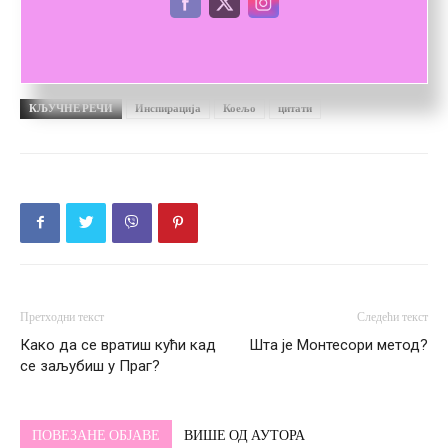
КЉУЧНЕ РЕЧИ
Инспирација
Коељо
цитати
Претходни текст
Следећи текст
Како да се вратиш кући кад
Шта је Монтесори метод?
се заљубиш у Праг?
ПОВЕЗАНЕ ОБЈАВЕ
ВИШЕ ОД АУТОРА