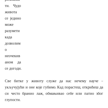
ти. Чудо
живота
се једино
може
разумети
када
дозволим
о
неочекив
аном да
се догоди.
Све битке у животу служе да нас нечему науче –
укључујући и оне које губимо. Кад порастеш, открићеш да
си често бранио лаж, обмањивао себе или патио због
глупости.