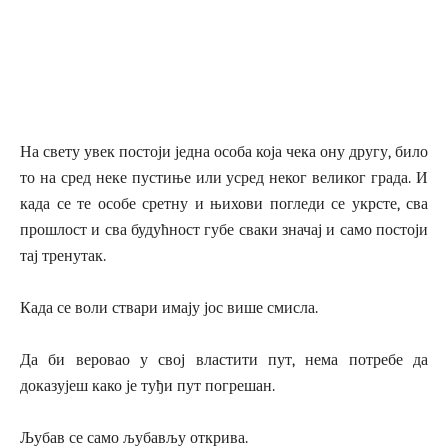
На свету увек постоји једна особа која чека ону другу, било
то на сред неке пустиње или усред неког великог града. И
када се те особе сретну и њихови погледи се укрсте, сва
прошлост и сва будућност губе сваки значај и само постоји
тај тренутак.
Када се воли ствари имају јос више смисла.
Да би веровао у свој властити пут, нема потребе да
доказујеш како је туђи пут погрешан.
Љубав се само љубављу открива.