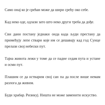
Само онај ко је срећан може да шири срећу око себе.
Кад неко оде, одлази зато што неко други треба да дође.
Сви дани постану једнаки онда када људи престану да
примећују лепе ствари које им се дешавају кад год Сунце
прелази свој небески пут.
Тајна живота лежи у томе да се падне седам пута и устане
и осми пут.
Плашим се да остварим свој сан па да после више немам
разлога да живим.
Буди храбар. Ризикуј. Ништа не може заменити искуство.