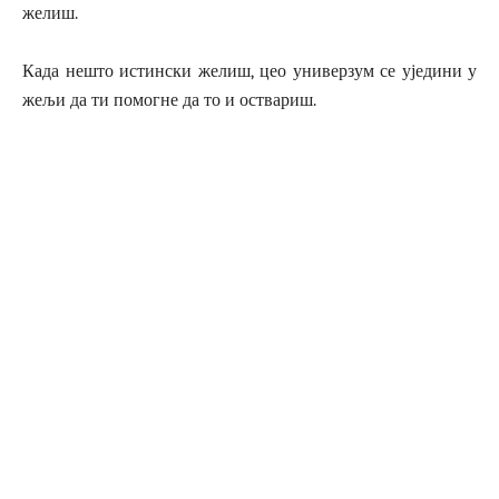
желиш.
Када нешто истински желиш, цео универзум се уједини у
жељи да ти помогне да то и оствариш.