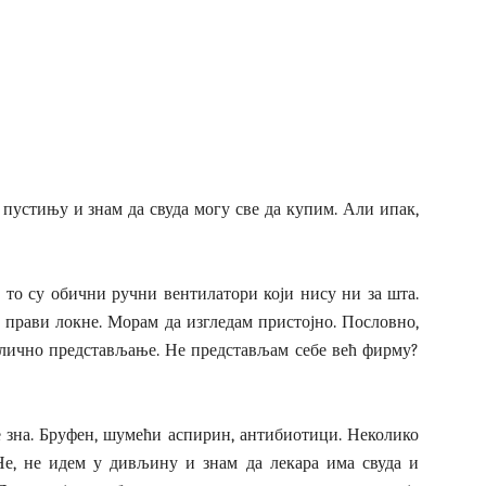
у пустињу и знам да свуда могу све да купим. Али ипак,
, то су обични ручни вентилатори који нису ни за шта.
м прави локне. Морам да изгледам пристојно. Пословно,
у лично представљање. Не представљам себе већ фирму?
е зна. Бруфен, шумећи аспирин, антибиотици. Неколико
 Не, не идем у дивљину и знам да лекара има свуда и