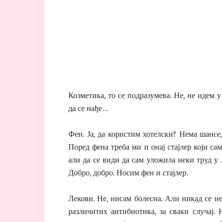
Козметика, то се подразумева. Не, не идем 
да се нађе…
Фен. Ја, да користим хотелски? Нема шансе
Поред фена треба ми и онај стајлер који са
али да се види да сам уложила неки труд 
Добро, добро. Носим фен и стајлер.
Лекови. Не, нисам болесна. Али никад се н
различитих антибиотика, за сваки случај.