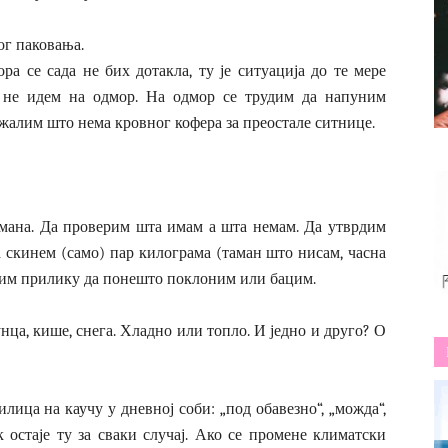
ог паковања.
а се сада не бих дотакла, ту је ситуација до те мере
 не идем на одмор. На одмор се трудим да напуним
жалим што нема кровног кофера за преостале ситнице.
рмана. Да проверим шта имам а шта немам. Да утврдим
да скинем (само) пар килограма (таман што нисам, часна
тим прилику да понешто поклоним или бацим.
нца, кише, снега. Хладно или топло. И једно и друго? О
лица на каучу у дневној соби: „под обавезно“, „можда“,
к остаје ту за сваки случај. Ако се промене климатски