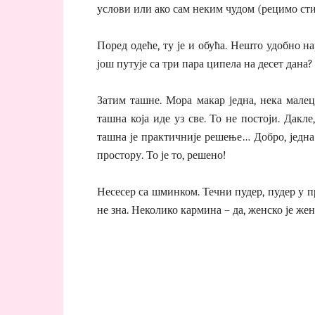
услови или ако сам неким чудом (рецимо стис
Поред одеће, ту је и обућа. Нешто удобно 
још путује са три пара ципела на десет дана?
Затим ташне. Мора макар једна, нека малецк
ташна која иде уз све. То не постоји. Дакл
ташна је практичније решење… Добро, једна
простору. То је то, решено!
Несесер са шминком. Течни пудер, пудер у п
не зна. Неколико кармина – да, женско је жен