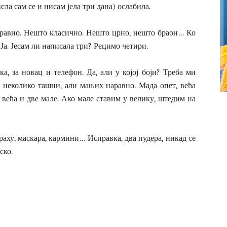
ла сам се и нисам јела три дана) ослабила.
наравно. Нешто класично. Нешто црно, нешто браон… Ко
 Ја. Јесам ли написала три? Рецимо четири.
а, за новац и телефон. Да, али у којој боји? Треба ми
е, неколико ташни, али мањих наравно. Мада опет, већа
 већа и две мале. Ако мале ставим у велику, штедим на
раху, маскара, кармини… Исправка, два пудера, никад се
ско.