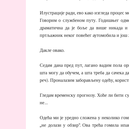
Илустрације ради, ево како изгледа процес м
Говорим о службеном путу. Годишњег одмор
драматична да је боље да више никада и
пртљажник неког повећег аутомобила и још 
Дакле овако.
Седам дана пред пут, лагано вадим пола о
шта могу да обучем, а шта треба да сачека 
реч). Проналазим заборављену одећу, корис
Гледам временску прогнозу. Хоће ли бити су
не…
Одећа ми је уредно сложена у неколико гоми
„не долази у обзир“. Ова трећа гомила ипа