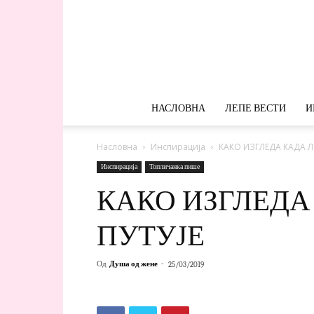
НАСЛОВНА
ЛЕПЕ ВЕСТИ
И
Насловна
Инспирација
КАКО ИЗГЛЕДА КАДА Л
Инспирација
Топличанка пише
КАКО ИЗГЛЕДА
ПУТУЈЕ
Од
Душа од жене
-
25/03/2019