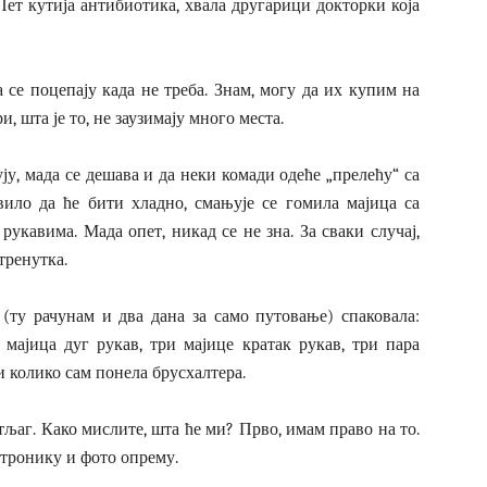
Пет кутија антибиотика, хвала другарици докторки која
 се поцепају када не треба. Знам, могу да их купим на
и, шта је то, не заузимају много места.
ју, мада се дешава и да неки комади одеће „прелећу“ са
вило да ће бити хладно, смањује се гомила мајица са
рукавима. Мада опет, никад се не зна. За сваки случај,
тренутка.
 (ту рачунам и два дана за само путовање) спаковала:
 мајица дуг рукав, три мајице кратак рукав, три пара
 колико сам понела брусхалтера.
ртљаг. Како мислите, шта ће ми? Прво, имам право на то.
ктронику и фото опрему.