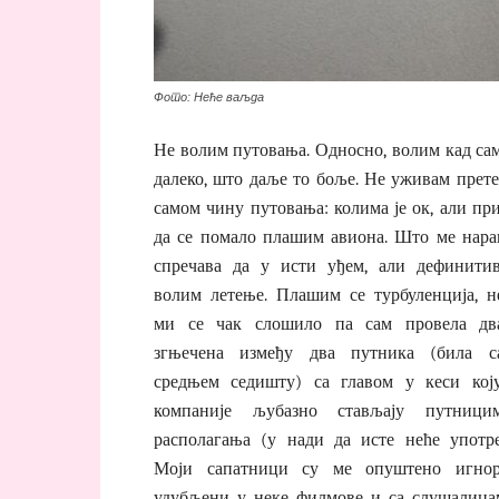
Фото: Неће ваљда
Не волим путовања. Односно, волим кад сам
далеко, што даље то боље. Не уживам прете
самом чину путовања: колима је ок, али пр
да се помало плашим авиона. Што ме нара
спречава да у исти уђем, али дефинити
волим летење. Плашим се турбуленција, н
ми се чак слошило па сам провела дв
згњечена између два путника (била 
средњем седишту) са главом у кеси кој
компаније љубазно стављају путници
располагања (у нади да исте неће употре
Моји сапатници су ме опуштено игнор
удубљени у неке филмове и са слушалицам