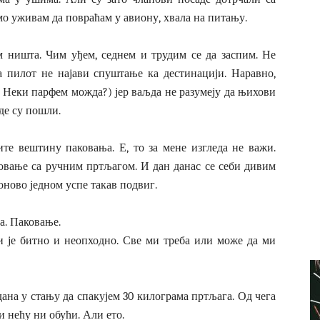
само уживам да повраћам у авиону, хвала на питању.
ем ништа. Чим уђем, седнем и трудим се да заспим. Не
 пилот не најави спуштање ка дестинацији. Наравно,
? Неки парфем можда?) јер ваљда не разумеју да њихови
де су пошли.
те вештину паковања. Е, то за мене изгледа не важи.
овање са ручним пртљагом. И дан данас се себи дивим
поново једном успе такав подвиг.
а. Паковање.
и је битно и неопходно. Све ми треба или може да ми
дана у стању да спакујем 30 килограма пртљага. Од чега
и нећу ни обући. Али ето.