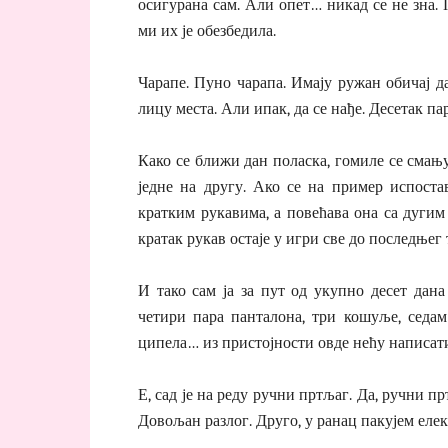
осигурана сам. Али опет… никад се не зна. 
ми их је обезбедила.
Чарапе. Пуно чарапа. Имају ружан обичај да
лицу места. Али ипак, да се нађе. Десетак пар
Како се ближи дан поласка, гомиле се смању
једне на другу. Ако се на пример испоста
кратким рукавима, а повећава она са дугим 
кратак рукав остаје у игри све до последњег 
И тако сам ја за пут од укупно десет дана
четири пара панталона, три кошуље, седам
ципела… из пристојности овде нећу написати
Е, сад је на реду ручни пртљаг. Да, ручни п
Довољан разлог. Друго, у ранац пакујем еле