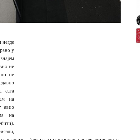
 негде
рано у
изнајем
вно не
вно не
едавно
а сата
сам на
у авио
ма на
бити).
исали,
а у ушима. Али су зато чланови посаде дотрчали са