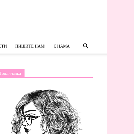
СТИ
ПИШИТЕ НАМ!
O НАМА
Топличанка