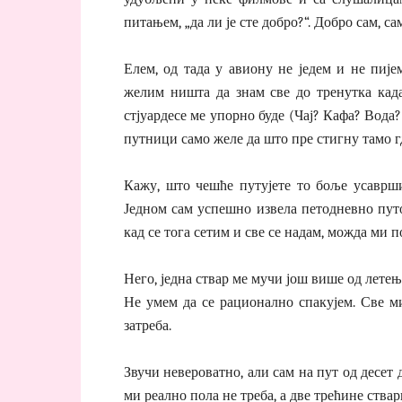
питањем, „да ли је сте добро?“. Добро сам, 
Елем, од тада у авиону не једем и не пиј
желим ништа да знам све до тренутка када
стјуардесе ме упорно буде (Чај? Кафа? Вода
путници само желе да што пре стигну тамо г
Кажу, што чешће путујете то боље усаврши
Једном сам успешно извела петодневно пут
кад се тога сетим и све се надам, можда ми 
Него, једна ствар ме мучи још више од летењ
Не умем да се рационално спакујем. Све м
затреба.
Звучи невероватно, али сам на пут од десет 
ми реално пола не треба, а две трећине ствар