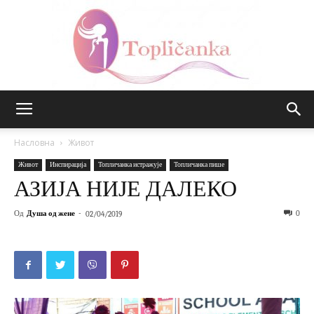
Топличанка
Насловна
Живот
Живот
Инспирација
Топличанка истражује
Топличанка пише
АЗИЈА НИЈЕ ДАЛЕКО
Од
Душа од жене
-
0
02/04/2019