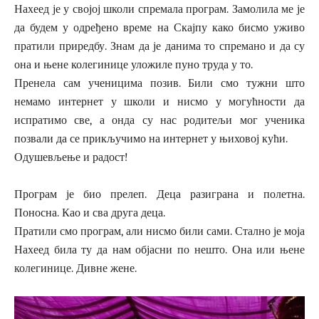
Нахеед је у својој школи спремала програм. Замолила ме је
да будем у одређено време на Скајпу како бисмо уживо
пратили приредбу. Знам да је данима то спремано и да су
она и њене колегинице уложиле пуно труда у то.
Пренела сам ученицима позив. Били смо тужни што
немамо интернет у школи и нисмо у могућности да
испратимо све, а онда су нас родитељи мог ученика
позвали да се прикључимо на интернет у њиховој кући.
Одушевљење и радост!
Програм је био прелеп. Деца разиграна и полетна.
Поносна. Као и сва друга деца.
Пратили смо програм, али нисмо били сами. Стално је моја
Нахеед била ту да нам објасни по нешто. Она или њене
колегинице. Дивне жене.