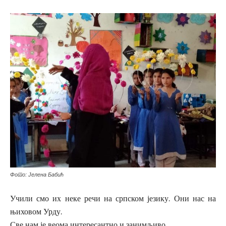
Фото: Јелена Бабић
Учили смо их неке речи на српском језику. Они нас на
њиховом Урду.
Све нам је веома интересантно и занимљиво.