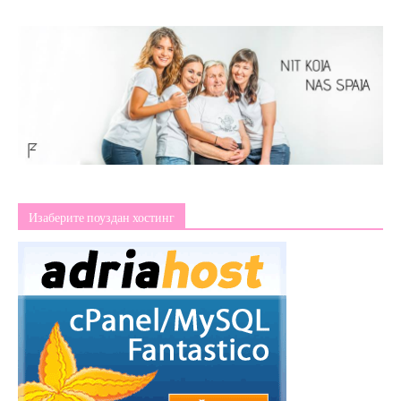
Изаберите поуздан хостинг