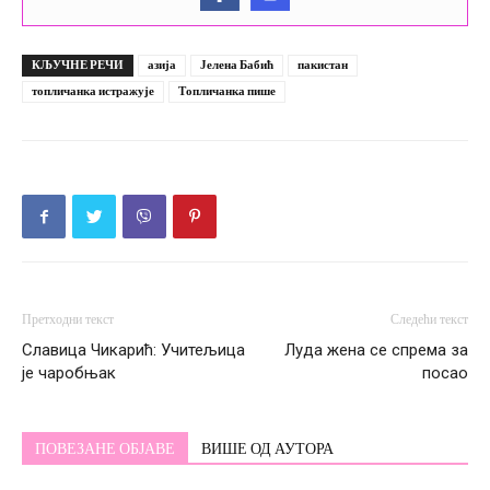
КЉУЧНЕ РЕЧИ
азија
Јелена Бабић
пакистан
топличанка истражује
Топличанка пише
Претходни текст
Следећи текст
Славица Чикарић: Учитељица
Луда жена се спрема за
је чаробњак
посао
ПОВЕЗАНЕ ОБЈАВЕ
ВИШЕ ОД АУТОРА