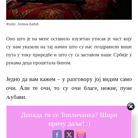
Фото: Јелена Бабић
Оно што је на мене оставило изузетан утисак је част коју
су нам указали на тај начин што су нас поздравили више
пута у току приредбе и што су са заставом наше Србије у
рукама деца прошетала бином.
Једно да вам кажем – у разговору јој видим само
очи. Али те очи, то су очи благе, нежне, пуне
љубави.
Својим поступком ме је одушевила и надам се да ћемо још
Допада ти се Топличанка? Шири
дуго остати у контакту.
причу даље! :)
И никад се не зна. Као што једном рекох: „Небо није
граница“.