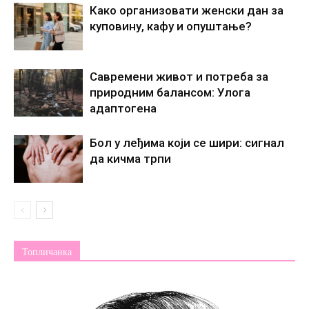
Како организовати женски дан за
куповину, кафу и опуштање?
Савремени живот и потреба за
природним балансом: Улога
адаптогена
Бол у леђима који се шири: сигнал
да кичма трпи
Топличанка