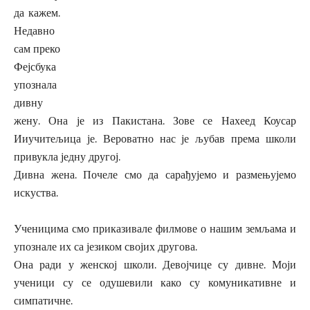
да кажем.
Недавно
сам преко
Фејсбука
упознала
дивну
жену. Она је из Пакистана. Зове се Нахеед Коусар
Ииучитељица је. Вероватно нас је љубав према школи
привукла једну другој.
Дивна жена. Почеле смо да сарађујемо и размењујемо
искуства.
Ученицима смо приказивале филмове о нашим земљама и
упознале их са језиком својих другова.
Она ради у женској школи. Девојчице су дивне. Моји
ученици су се одушевили како су комуникативне и
симпатичне.