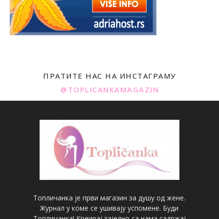
ПРАТИТЕ НАС НА ИНСТАГРАМУ
@TOPLICANKAMAGAZIN
Топличанка је први магазин за душу од жене.
Журнал у коме се ушивају успомене. Буди
Топличанка! Креирај заједно са нама садржај