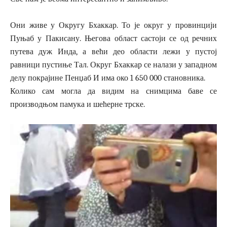
Они живе у Округу Бхаккар. То је округ у провинцији
Пуњаб у Пакисану. Његова област састоји се од речних
путева дуж Инда, а већи део области лежи у пустој
равници пустиње Тал. Округ Бхаккар се налази у западном
делу покрајине Пенџаб И има око 1 650 000 становника.
Колико сам могла да видим на снимцима баве се
производњом памука и шећерне трске.