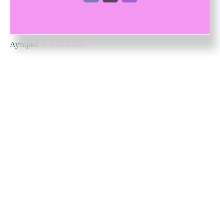
Поздрављам моју Нахеед.
Ауторка:
Јелена Бабић