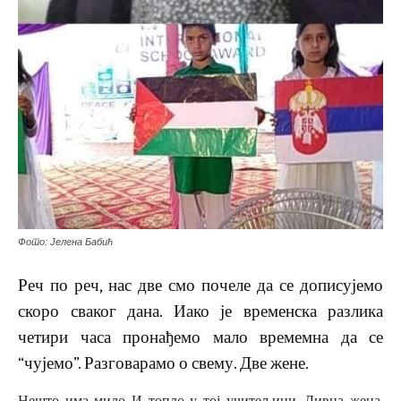
Фото: Јелена Бабић
Реч по реч, нас две смо почеле да се дописујемо
скоро сваког дана. Иако је временска разлика
четири часа пронађемо мало времемна да се
“чујемо”. Разговарамо о свему. Две жене.
Нешто има мило И топло у тој учитељици. Дивна жена.