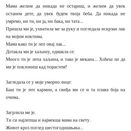
Мама желим да никада не остариш, и желим да увек
останем дете, да увек будем твоја беба. Да никада не
умремо, ни ти, ни ја, ни бака, ни тата…
Пришла ми је, ухватила ме за руку и погледала искрзан лак
на мојим ноктима.
Мама како ти је леп овај лак…
Дотакла ми је хаљину, одмакла се:
Много ти је лепа хаљина, и тако је мекана… Хоћеш ли да
ми је поклониш кад порастем?
Загледала се у моје уморно лице:
Баш ти је леп кармин, а свиђа ми се и та плава боја на
очима..
Загрлила ме је.
Ти си најлепша и најмекша мама на свету.
Живот кроз поглед шестогодишњака…