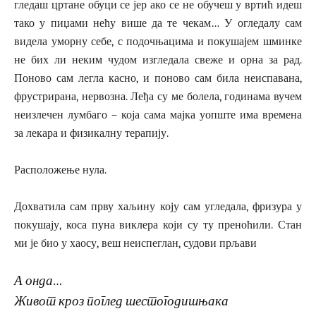
гледаш цртане обуци се јер ако се не обучеш у вртић идеш
тако у пиџами нећу више да те чекам… У огледалу сам
видела уморну себе, с подочњацима и покушајем шминке
не бих ли неким чудом изгледала свеже и орна за рад.
Поново сам легла касно, и поново сам била неиспавана,
фрустрирана, нервозна. Леђа су ме болела, годинама вучем
неизлечен лумбаго – која сама мајка уопште има времена
за лекара и физикалну терапију.
Расположење нула.
Дохватила сам прву хаљину коју сам угледала, фризура у
покушају, коса пуна виклера који су ту преноћили. Стан
ми је био у хаосу, веш неиспеглан, судови прљави
А онда…
Живот кроз поглед шестогодишњака