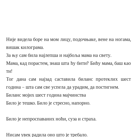
Није видела боре на мом лицу, подочњаке, вене на ногама,
вишак килограма.
За њу сам била најлепша и најбоља мама на свету.
Мама, кад порастем, знаш шта ћу бити? Бићу мама, баш као
ти!
Тог дана сам најзад саставила биланс протеклих шест
година – шта сам све успела да урадим, да постигнем.
Биланс мојих шест година мајчинства
Било је тешко. Било је стресно, напорно.
Било је непроспаваних ноћи, суза и страха.
Нисам увек радила оно што је требало.