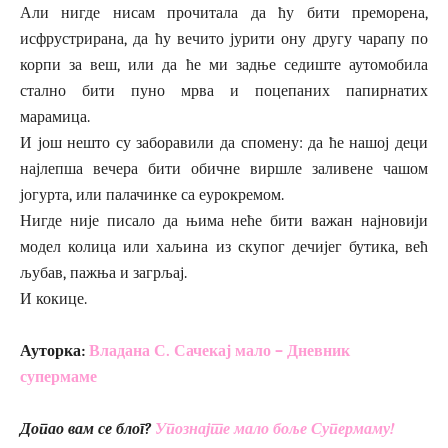
Али нигде нисам прочитала да ћу бити преморена,
исфрустрирана, да ћу вечито јурити ону другу чарапу по
корпи за веш, или да ће ми задње седиште аутомобила
стално бити пуно мрва и поцепаних папирнатих
марамица.
И још нешто су заборавили да спомену: да ће нашој деци
најлепша вечера бити обичне виршле заливене чашом
јогурта, или палачинке са еурокремом.
Нигде није писало да њима неће бити важан најновији
модел колица или хаљина из скупог дечијег бутика, већ
љубав, пажња и загрљај.
И кокице.
Ауторка:
Владана С. Сачекај мало – Дневник
супермаме
Допао вам се блог?
Упознајте мало боље Супермаму!