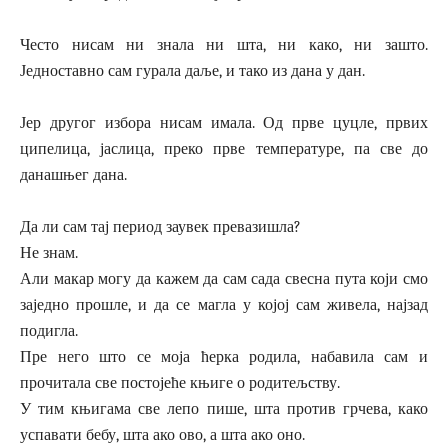
Често нисам ни знала ни шта, ни како, ни зашто.
Једноставно сам гурала даље, и тако из дана у дан.
Јер другог избора нисам имала. Од прве цуцле, првих
ципелица, јаслица, преко прве температуре, па све до
данашњег дана.
Да ли сам тај период заувек превазишла?
Не знам.
Али макар могу да кажем да сам сада свесна пута који смо
заједно прошле, и да се магла у којој сам живела, најзад
подигла.
Пре него што се моја ћерка родила, набавила сам и
прочитала све постојеће књиге о родитељству.
У тим књигама све лепо пише, шта против грчева, како
успавати бебу, шта ако ово, а шта ако оно.