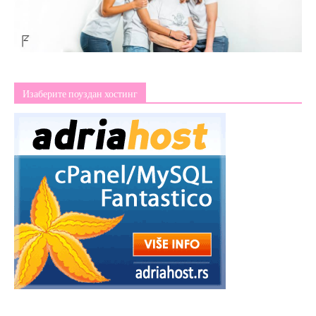
Изаберите поуздан хостинг