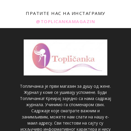
ПРАТИТЕ НАС НА ИНСТАГРАМУ
@TOPLICANKAMAGAZIN
Топличанка је први магазин за душу од жене.
Журнал у коме се ушивају успомене. Буди
Топличанка! Креирај заједно са нама садржај
журнала. Учинимо га споменаром свих.
Садржаје које сматрате важним и
занимљивим, можете нам слати на нашу е-
маил адресу. Сви текстови на сајту су
искључиво информативног карактера и нису