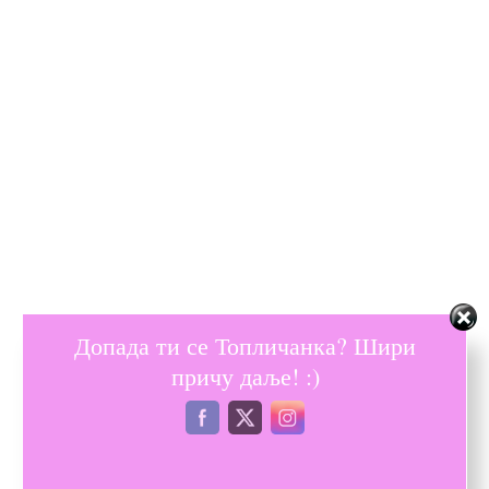
Допада ти се Топличанка? Шири
причу даље! :)