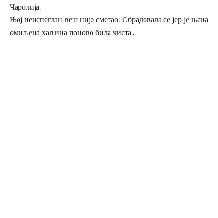
Чаролија.
Њој неиспеглан веш није сметао. Обрадовала се јер је њена
омиљена хаљина поново била чиста..