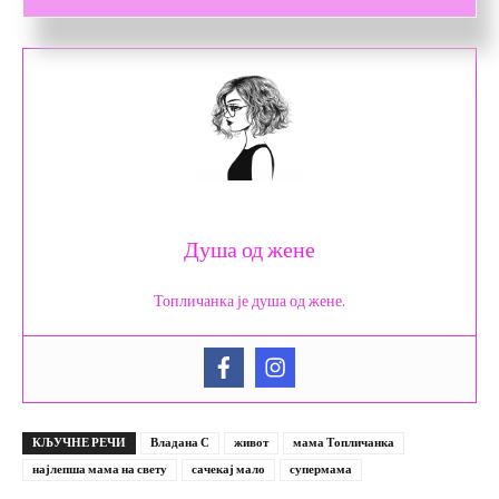
Душа од жене
Топличанка је душа од жене.
КЉУЧНЕ РЕЧИ
Владана С
живот
мама Топличанка
најлепша мама на свету
сачекај мало
супермама