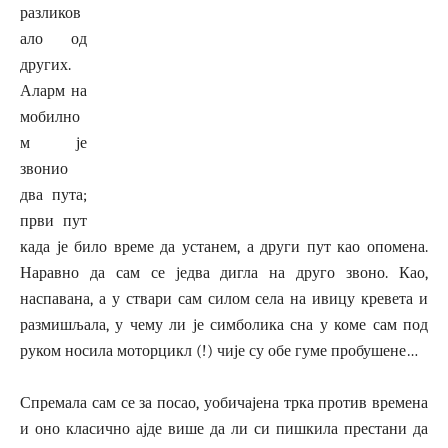
разликов
ало од
других.
Аларм на
мобилно
м је
звонио
два пута;
први пут
када је било време да устанем, а други пут као опомена.
Наравно да сам се једва дигла на друго звоно. Као,
наспавана, а у ствари сам силом села на ивицу кревета и
размишљала, у чему ли је симболика сна у коме сам под
руком носила моторцикл (!) чије су обе гуме пробушене…
Спремала сам се за посао, уобичајена трка против времена
и оно класично ајде више да ли си пишкила престани да