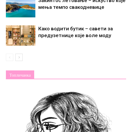
Закинтос летовање – искуство које
мења темпо свакодневице
Како водити бутик – савети за
предузетнице које воле моду
Топличанка