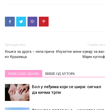
Претходни текст
Следећи текст
Књига за друга – лепа прича
Изузетне жене кувају за вас:
из Крушевца
Мајин куглоф
ПОВЕЗАНЕ ОБЈАВЕ
ВИШЕ ОД АУТОРА
Бол у леђима који се шири: сигнал
да кичма трпи