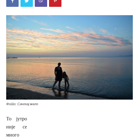
Фото: Сачекај мало
То јутро
није се
много