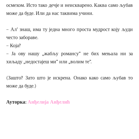
осмехом. Исто тако дечје и неискварено. Каква само љубав
може да буде. Или да нас таквима учини.
– Ал’ знаш, има ту једна много проста мудрост коју људи
често забораве.
– Која?
– Ја ову нашу „жабљу романсу“ не бих мењала ни за
хиљаду „недостајеш ми“ или „волим те“.
(Зашто? Зато што је искрена. Онако како само љубав то
може да буде.)
Ауторка:
Анђелија Анђелић