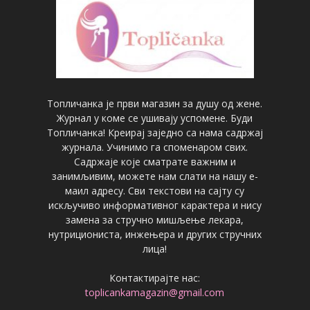
Топличанка је први магазин за душу од жене.
Журнал у коме се ушивају успомене. Буди
Топличанка! Креирај заједно са нама садржај
журнала. Учинимо га споменаром свих.
Садржаје које сматрате важним и
занимљивим, можете нам слати на нашу е-
маил адресу. Сви текстови на сајту су
искључиво информативног карактера и нису
замена за стручно мишљење лекара,
нутрициониста, инжењера и других стручних
лица!
Контактирајте нас:
toplicankamagazin@gmail.com