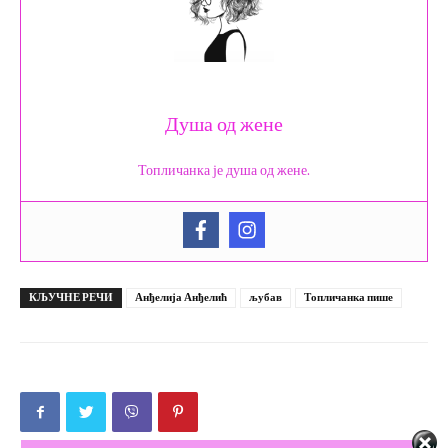
Душа од жене
Топличанка је душа од жене.
КЉУЧНЕ РЕЧИ
Анђелија Анђелић
љубав
Топличанка пише