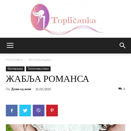
Топличанка
Насловна
Инспирација
Инспирација
Топличанка пише
ЖАБЉА РОМАНСА
Од
Душа од жене
-
0
10/05/2019