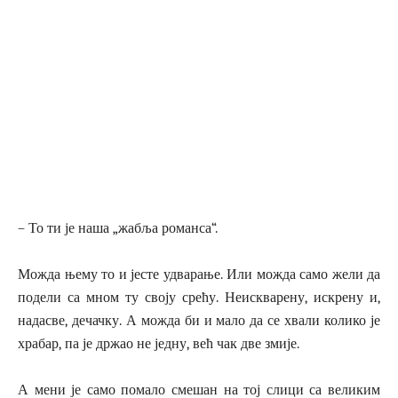
– То ти је наша „жабља романса“.
Можда њему то и јесте удварање. Или можда само жели да
подели са мном ту своју срећу. Неискварену, искрену и,
надасве, дечачку. А можда би и мало да се хвали колико је
храбар, па је држао не једну, већ чак две змије.
А мени је само помало смешан на тој слици са великим