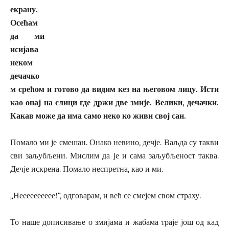
екрану.
Осећам
да ми
исијава
неком
дечачко
м срећом и готово да видим кез на његовом лицу. Исти
као онај на слици где држи две змије. Велики, дечачки.
Какав може да има само неко ко живи свој сан.
Помало ми је смешан. Онако невино, дечје. Ваљда су такви
сви заљубљени. Мислим да је и сама заљубљеност таква.
Дечје искрена. Помало неспретна, као и ми.
„Нееееееееее!“, одговарам, и већ се смејем свом страху.
То наше дописивање о змијама и жабама траје још од кад