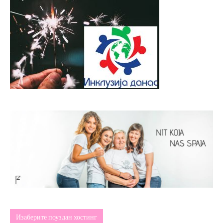
Изаберите поуздан хостинг