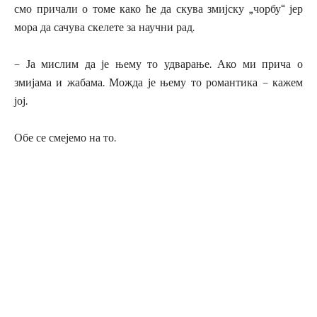
смо причали о томе како ће да скува змијску „чорбу“ јер
мора да сачува скелете за научни рад.
– Ја мислим да је њему то удварање. Ако ми прича о
змијама и жабама. Можда је њему то романтика – кажем
јој.
Обе се смејемо на то.