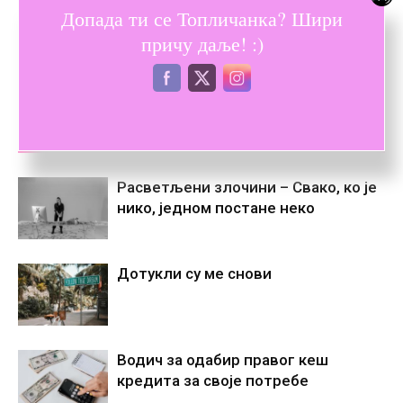
Допада ти се Топличанка? Шири
причу даље! :)
Претходни текст
Следећи текст
Искључи се и заборави
Немој да се плашиш
ПОВЕЗАНЕ ОБЈАВЕ
ВИШЕ ОД АУТОРА
Расветљени злочини – Свако, ко је
нико, једном постане некo
Дотукли су ме снови
Водич за одабир правог кеш
кредита за своје потребе