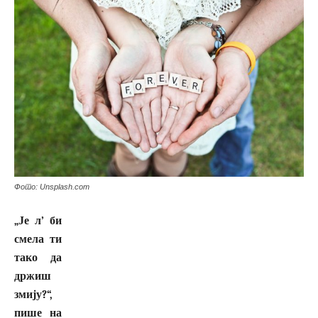
Фото: Unsplash.com
„Је л’ би
смела ти
тако да
држиш
змију?“,
пише на