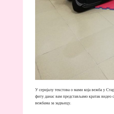
У серијалу текстова о мами која вежба у Ста
фиту данас вам представљамо кратак видео 
вежбама за задњицу.