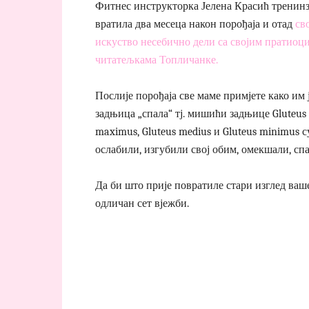
Фитнес инструкторка Јелена Красић тренинз
вратила два месеца након порођаја и отад
св
искуство несебично дели са својим пратиоц
читатељкама Топличанке.
Послије порођаја све маме примјете како им 
задњица „спала“ тј. мишићи задњице Gluteus
maximus, Gluteus medius и Gluteus minimus с
ослабили, изгубили свој обим, омекшали, спа
Да би што прије повратиле стари изглед ваш
одличан сет вјежби.