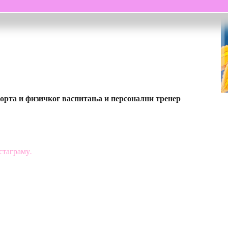
порта и физичког васпитања и персонални тренер
стаграму.