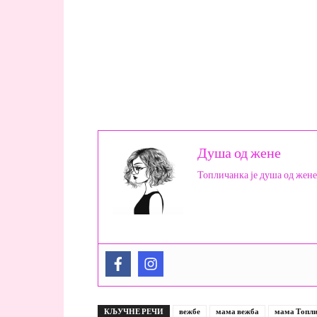
Душа од жене
Топличанка је душа од жене
КЉУЧНЕ РЕЧИ
вежбе
мама вежба
мама Топл