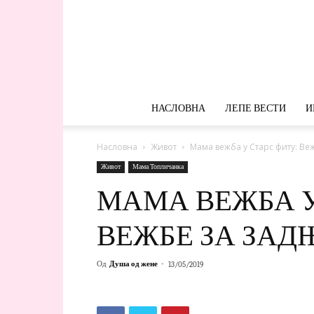
НАСЛОВНА
ЛЕПЕ ВЕСТИ
И
Насловна
Живот
Мама вежба у Старс фиту: Ве
Живот
Мама Топличанка
МАМА ВЕЖБА У
ВЕЖБЕ ЗА ЗАД
Од
Душа од жене
-
13/05/2019