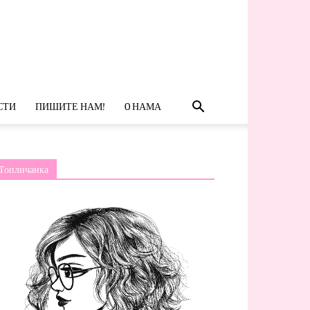
СТИ
ПИШИТЕ НАМ!
O НАМА
Топличанка