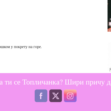
ршком у покрету на горе.
а ти се Топличанка? Шири причу да