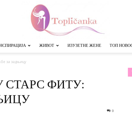
НСПИРАЦИЈА
ЖИВОТ
ИЗУЗЕТНЕ ЖЕНЕ
ТОП НОВО
Топличанка
жбе за задњицу
 СТАРС ФИТУ:
ЊИЦУ
0