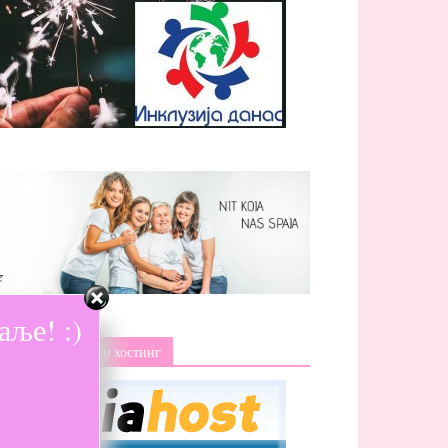
ље! :)
Изаберите поуздан хостинг