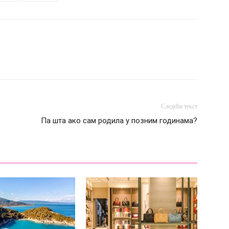
Следећи текст
Па шта ако сам родила у позним годинама?