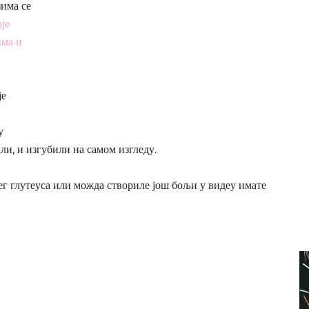
има се
оје
има и
је
у
ли, и изгубили на самом изгледу.
ег глутеуса или можда створиле још бољи у видеу имате