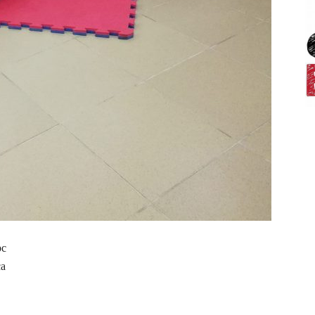
рс
са