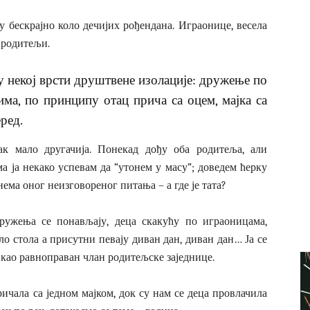
у бескрајно коло дечијих рођендана. Играонице, весела
 родитељи.
у некој врсти друштвене изолације: дружење по
има, по принципу отац прича са оцем, мајка са
еред.
ак мало другачија. Понекад дођу оба родитеља, али
ма ја некако успевам да “утонем у масу”; доведем ћерку
ема оног неизговореног питања – а где је тата?
ружења се понављају, деца скакућу по играоницама,
о стола а присутни певају диван дан, диван дан… Ја се
 као равноправан члан родитељске заједнице.
ричала са једном мајком, док су нам се деца провлачила