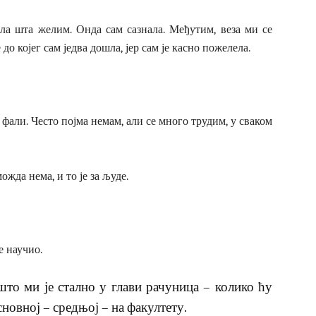
нала шта желим. Онда сам сазнала. Међутим, веза ми се
 до којег сам једва дошла, јер сам је касно пожелела.
 фали. Често појма немам, али се много трудим, у сваком
жда нема, и то је за људе.
е научио.
то ми је стално у глави рачуница – колико ћу
сновној – средњој – на факултету.