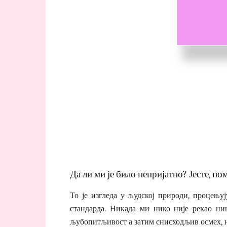
Да ли ми је било непријатно? Јесте, по
То је изгледа у људској природи, процењу
стандарда. Никада ми нико није рекао ни
љубопитљивост а затим снисходљив осмех, н