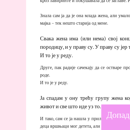
кроз лавиринте и покушавала да се заглаве. Р
Знала сам ја да је она млада жена, али ума
мајка – тек нешто старија од мене.
Свака жена има (или нема) свој конц
породицу, и у праву су. У праву су јер то
И то је у реду.
Друге, пак радије сачекају да се остваре п
роде.
И то је у реду.
Ја спадам у ону трећу групу жена кој
живот и све што иде уз то.
Допад
И тако, сам се ја нашла у прилици да се по
деца вршњаци мог детета, али су зато оне зн