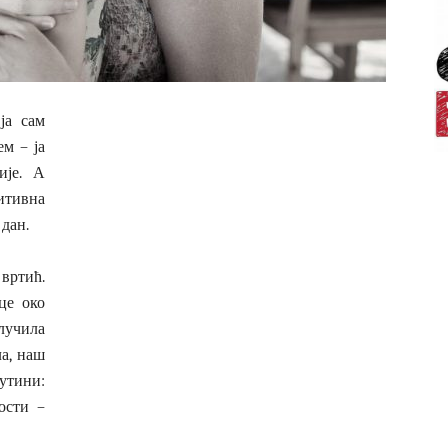
ја сам
м – ја
ије. А
итивна
 дан.
вртић.
це око
лучила
ла, наш
рутини:
ости –