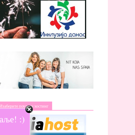
Изаберите поуздан хостинг
ље! :)