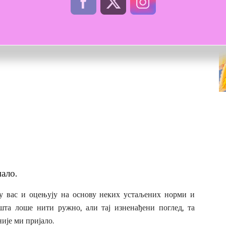
мало.
ју вас и оцењују на основу неких устаљених норми и
шта лоше нити ружно, али тај изненађени поглед, та
ије ми пријало.