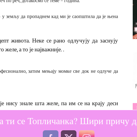
еч по реч, дотакосмо се теме – година.
ло у земљу да пропаднем кад ми је саопштила да је њена
епт живота. Неке се рано одлучују да заснују
 желе, а то је најважније. .
рофесионално, затим мењају момке све док не одлуче да
е нису знале шта желе, па им се на крају деси
а ти се Топличанка? Шири причу да
 рођенданима дружим са “колегиницама” мајкама, чија су
атно млађе од мене.