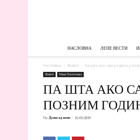
НАСЛОВНА
ЛЕПЕ ВЕСТИ
И
Насловна
Живот
Па шта ако сам родила у по
Живот
Мама Топличанка
ПА ШТА АКО С
ПОЗНИМ ГОДИ
Од
Душа од жене
-
15/05/2019