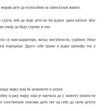
а морам дете да оспособим за самосталан живот.
сујете, већ да моје дете не би једног дана патило због
и умеју да буду сурови и зли.
ити су нам карактери, жеље, могућности, судбине. Неке
ној породици. Друге себе траже и једва пронађу тек у
младу мајку која ће доживети и унуке.
обну и јаку мајку која је научила да у животу ништа не
во сопственим снагама дати све од себе да свом детету