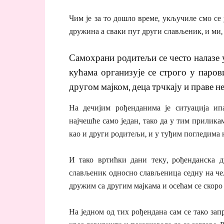
Чим је за то дошло време, укључиле смо се 
дружина а сваки пут други слављеник, и ми,
Самохрани родитељи се често налазе 
кућама организује се строго у паров
другом мајком, деца трчкају и праве н
На дечијим рођенданима је ситуација ип
најчешће само један, тако да у тим прилика
као и други родитељи, и у туђим погледима н
И тако вртићки дани теку, рођенданска д
слављеник односно слављеница седну на чел
дружим са другим мајкама и осећам се скоро
На једном од тих рођендана сам се тако зап