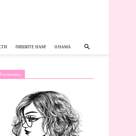
СТИ
ПИШИТЕ НАМ!
O НАМА
Топличанка