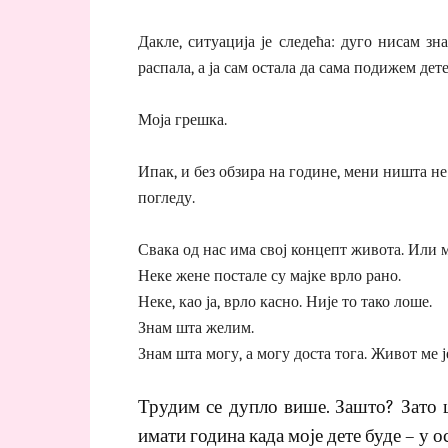
Дакле, ситуација је следећа: дуго нисам з
распала, а ја сам остала да сама подижем дете
Моја грешка.
Ипак, и без обзира на године, мени ништа не
погледу.
Свака од нас има свој концепт живота. Или мо
Неке жене постале су мајке врло рано.
Неке, као ја, врло касно. Није то тако лоше.
Знам шта желим.
Знам шта могу, а могу доста тога. Живот ме ј
Трудим се дупло више. Зашто? Зато ш
имати година када моје дете буде – у о