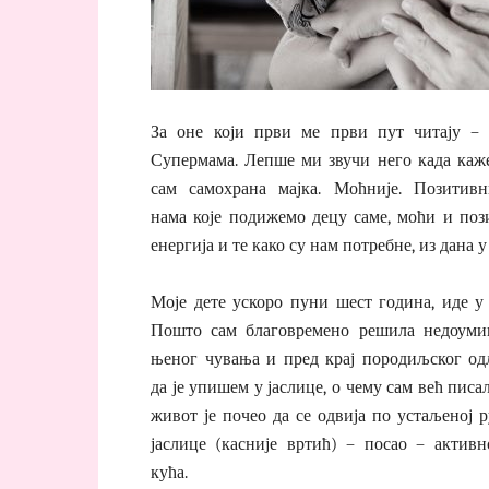
За оне који први ме први пут читају – 
Супермама. Лепше ми звучи него када каже
сам самохрана мајка. Моћније. Позитивн
нама које подижемо децу саме, моћи и поз
енергија и те како су нам потребне, из дана у
Моје дете ускоро пуни шест година, иде у 
Пошто сам благовремено решила недоуми
њеног чувања и пред крај породиљског од
да је упишем у јаслице, о чему сам већ писа
живот је почео да се одвија по устаљеној 
јаслице (касније вртић) – посао – активн
кућа.