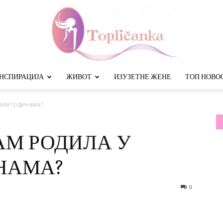
НСПИРАЦИЈА
ЖИВОТ
ИЗУЗЕТНЕ ЖЕНЕ
ТОП НОВО
Топличанка
зним годинама?
АМ РОДИЛА У
НАМА?
0