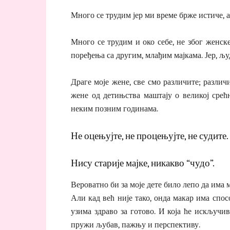
Много се трудим јер ми време брже истиче, 
Много се трудим и око себе, не због женске 
поређења са другим, млађим мајкама. Јер, људ
Драге моје жене, све смо различите; различ
жене од детињства маштају о великој срећ
неким позним годинама.
Не оцењујте, не процењујте, не судите.
Нису старије мајке, никакво “чудо”.
Вероватно би за моје дете било лепо да има 
Али кад већ није тако, онда макар има спос
узима здраво за готово. И која ће искључи
пружи љубав, пажњу и перспективу.