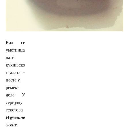
Кад се
уметница
лати
кухињско
г алата –
настају
ремек-
дела. У
серијалу
текстова
Изузетне
жене