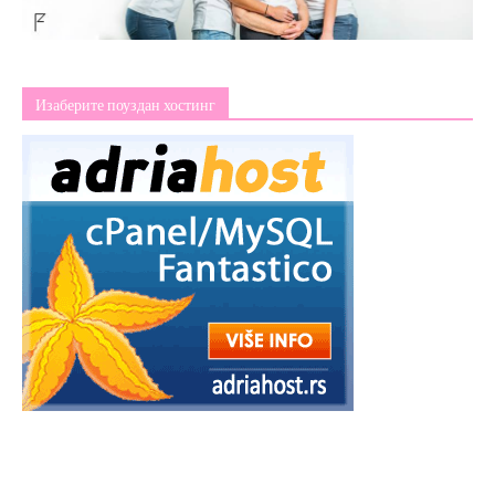
Изаберите поуздан хостинг