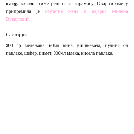
кувају за вас
стиже рецепт за тирамису. Овај тирамису
припремила је
изузетна жена и вајарка Милена
Вукајловић.
Састојци:
300 гр медењака, 60мл вина, вишњевача, пудинг од
павлаке, шећер, цимет, 300мл млека, кисела павлака.