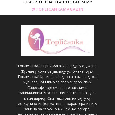
ПРАТИТЕ НАС НА ИНСТАГРАМУ
@TOPLICANKAMAGAZIN
Топличанка је први магазин за душу од жене.
Журнал у коме се ушивају успомене. Буди
Топличанка! Креирај заједно са нама садржај
журнала. Учинимо га споменаром свих.
Садржаје које сматрате важним и
занимљивим, можете нам слати на нашу е-
маил адресу. Сви текстови на сајту су
искључиво информативног карактера и нису
замена за стручно мишљење лекара,
нутрициониста, инжењера и других стручних