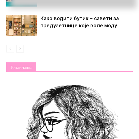
Како водити бутик – савети за
предузетнице које воле моду
Топличанка