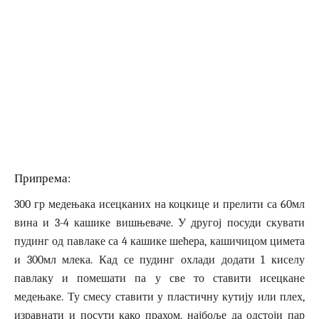
Припрема:
300 гр медењака исецканих на коцкице и прелити са 60мл
вина и 3-4 кашике вишњеваче. У другој посуди скувати
пудинг од павлаке са 4 кашике шећера, кашичицом цимета
и 300мл млека. Кад се пудинг охлади додати 1 киселу
павлаку и помешати па у све то ставити исецкане
медењаке. Ту смесу ставити у пластичну кутију или плех,
изравнати и посути како прахом, најбоље да одстоји пар