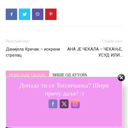
Претходни текст
Следећи текст
Данијела Кричак – искрени
АНА ЈЕ ЧЕКАЛА – ЧЕКАЊЕ,
стрелац
УСУД ИЛИ…
ПОВЕЗАНЕ ОБЈАВЕ
ВИШЕ ОД АУТОРА
Допада ти се Топличанка? Шири
Бол у леђима који се шири: сигнал
причу даље! :)
да кичма трпи
Закинтос летовање – искуство које
мења темпо свакодневице