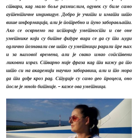
ствари, кад мало боље размислим, одувек су биле само
аутентичне индивидуе. Добро је учити и имати што
више информација, али је потребно и пуно заборављати.
Ако се осврнемо на историју уметности и све оне
уметнике који су битне фигуре види се да су ти људи
одлично познавали све што су уметници радили пре њих
и за њиховог времена, али је свако имао сопствени
ликовни израз. Стварно није фраза кад ти кажу да то
што си на академији научио заборавиш, али и то мора
да ти дође кроз рад. Студије су само део процеса, оно
после је много битније. – каже ова уметница.