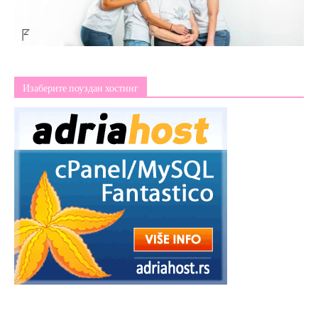
Изаберите поуздан хостинг