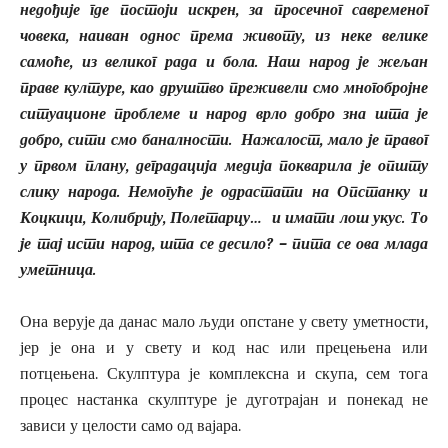
недођије где постоји искрен, за просечног савременог
човека, наиван однос према животу, из неке велике
самоће, из великог рада и бола. Наш народ је жељан
праве културе, као друштво преживели смо многобројне
ситуационе проблеме и народ врло добро зна шта је
добро, сити смо баналности. Нажалост, мало је правог
у првом плану, деградација медија покварила је општу
слику народа. Немогуће је одрастати на Опстанку и
Коцкици, Колибрију, Полетарцу… и имати лош укус. То
је тај исти народ, шта се десило? – пита се ова млада
уметница.
Она верује да данас мало људи опстане у свету уметности,
јер је она и у свету и код нас или прецењена или
потцењена. Скулптура је комплексна и скупа, сем тога
процес настанка скулптуре је дуготрајан и понекад не
зависи у целости само од вајара.