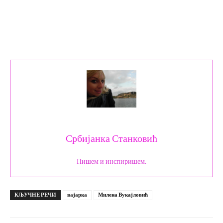
Србијанка Станковић
Пишем и инспиришем.
КЉУЧНЕ РЕЧИ
вајарка
Милена Вукајловић