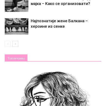
мајка – Како се организовати?
Најпознатије жене Балкана –
хероине из сенке
Топличанка