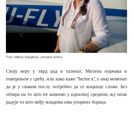
Foto: Milena Vukajlović, privatna arhiva
Своју веру у тврд рад и таленат, Милена појачава и
поверењем у срећу, или како каже “factor x”, у онај моменат
да је у сваком послу потребно да се коцкице сложе. Без
обзира на то што не живимо у идеалној средини, њу ипак
радује то што међу младима има упорних бораца.