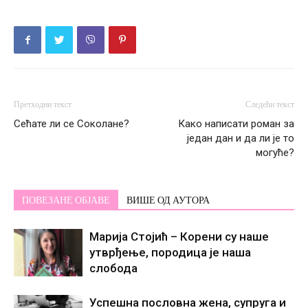
Претходни текст
Следећи текст
Сећате ли се Соколане?
Како написати роман за
један дан и да ли је то
могуће?
ПОВЕЗАНЕ ОБЈАВЕ
ВИШЕ ОД АУТОРА
Марија Стојић – Корени су наше
утврђење, породица је наша
слобода
Успешна пословна жена, супруга и