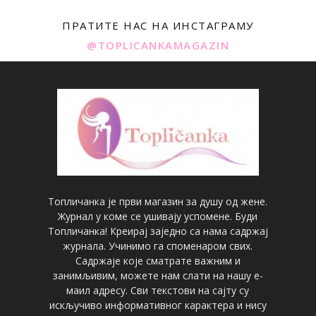
ПРАТИТЕ НАС НА ИНСТАГРАМУ
@TOPLICANKAMAGAZIN
Топличанка је први магазин за душу од жене.
Журнал у коме се ушивају успомене. Буди
Топличанка! Креирај заједно са нама садржај
журнала. Учинимо га споменаром свих.
Садржаје које сматрате важним и
занимљивим, можете нам слати на нашу е-
маил адресу. Сви текстови на сајту су
искључиво информативног карактера и нису