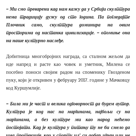
– Ми смо преварени кад нам кажу да у Србији скулптура
нема традицију дужу од сто година. Па погледајте
Плочник само, скулптура доминира на овим
просторима од настанка цивилизације. – опомиње она
на наше културно наслеђе.
Добитница многобројних награда, са сталном жељом да
иде напред и расте као човек и уметник, Милена се
посебно поноси својим радом на споменику Гвозденом
пуку, који је откривен у фебруару 2017. године у Мачковцу
код Куршумлије.
– Била ми је част и велика одговорност да будем аутор.
Култура је код нас на маргинама, најбољи су на
маргинама, а без културе ми као народ нећемо
постојати. Кад је култура у питању ту не би смело да
има протекције, као у спорту ил’ си добар играч или не