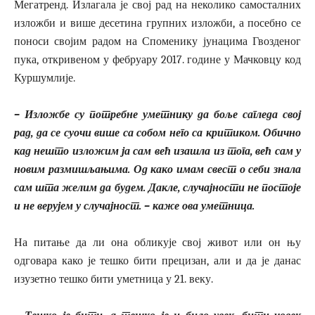
Мегатренд. Излагала је свој рад на неколико самосталних
изложби и више десетина групних изложби, а посебно се
поноси својим радом на Споменику јунацима Гвозденог
пука, откривеном у фебруару 2017. године у Мачковцу код
Куршумлије.
– Изложбе су потребне уметнику да боље сагледа свој
рад, да се суочи више са собом него са критиком. Обично
кад нешто изложим ја сам већ изашла из тога, већ сам у
новим размишљањима. Од како имам свест о себи знала
сам шта желим да будем. Дакле, случајности не постоје
и не верујем у случајност. – каже ова уметница.
На питање да ли она обликује свој живот или он њу
одговара како је тешко бити прецизан, али и да је данас
изузетно тешко бити уметница у 21. веку.