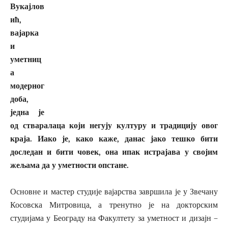
Вукајлов
ић,
вајарка
и
уметниц
а
модерног
доба,
једна је
од стваралаца који негују културу и традицију овог
краја. Иако је, како каже, данас јако тешко бити
доследан и бити човек, она ипак истрајава у својим
жељама да у уметности опстане.
Основне и мастер студије вајарства завршила је у Звечану
Косовска Митровица, а тренутно је на докторским
студијама у Београду на Факултету за уметност и дизајн –