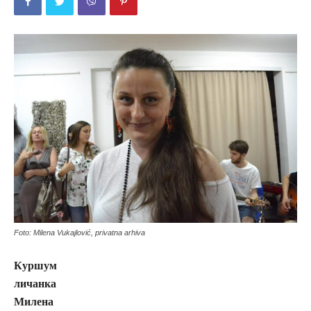
Foto: Milena Vukajlović, privatna arhiva
Куршум
личанка
Милена