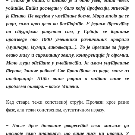
– Тешко је бити, а тешко је и било увек, бити човек
уопште. Бити доследан у било којој професији, животу
је тешко. Не верујем у уметнике боеме. Мора много да се
ради, само кроз дело ви постојите. У једном тренутку
на студијама рачунала сам, у Србији се годишње
произведе око 1000 уметника различитих профила
(музичари, глумци, ликовњаци…). То је превише за једну
овако малу и сиромашну земљу, конкуренција је огромна.
Мало људи опстане у уметности. Ја имам унутрашње
тераче, гониче робова! Све проистиче из рада, мање из
инспирације. Што више радиш и читаш више се
проблема отвара. – каже Милена.
Кад ствара тежи сопственој струји. Пролази кроз разне
фазе, али тежи сопственом, аутентичном изразу.
– После прве половине двадесетог века мислим да
постоје само индивидуе, то више нису ни правци. У