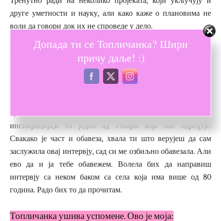
Тренутно ради на неколико пројеката, који укључују и
друге уметности и науку, али како каже о плановима не
воли да говори док их не спроведе у дело.
Допада ти се Топличанка? Шири
Питали смо је: Шта за тебе значи бити
причу даље! :)
Топличанка?
Волим кад се види одакле је ко. Људи испадају карикатуре
кад то крију. За уметника је битан и тај идентитет, та
културолошка припадност, одатле се мозе црпети
инспирација,и то једна од ствари која нас одређује.
Свакако је част и обавеза, хвала ти што верујеш да сам
заслужила овај интервју, сад си ме озбиљно обавезала. Али
ево да и ја тебе обавежем. Волела бих да направиш
интервју са неком баком са села која има више од 80
година. Радо бих то да прочитам.
Топличанка ушива успомене. Ово је моја: