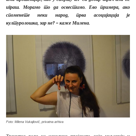
играш. Морамо то да освестимо. Ево примера, ако
споменете неки народ, прва асоцијација је
културолошка, зар не? – каже Милена.
Foto: Milena Vukajlović, privatna arhiva