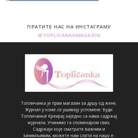
ПРАТИТЕ НАС НА ИНСТАГРАМУ
@TOPLICANKAMAGAZIN
Топличанка је први магазин за душу од жене.
Журнал у коме се ушивају успомене. Буди
Топличанка! Креирај заједно са нама садржај
журнала. Учинимо га споменаром свих.
Садржаје које сматрате важним и
занимљивим, можете нам слати на нашу е-