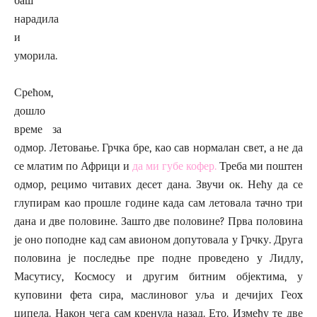
баш
нарадила
и
уморила.
Срећом,
дошло
време за
одмор. Летовање. Грчка бре, као сав нормалан свет, а не да
се млатим по Африци и
да ми губе кофер.
Треба ми поштен
одмор, рецимо читавих десет дана. Звучи ок. Нећу да се
глупирам као прошле године када сам летовала тачно три
дана и две половине. Зашто две половине? Прва половина
је оно поподне кад сам авионом допутовала у Грчку. Друга
половина је последње пре подне проведено у Лидлу,
Масутису, Космосу и другим битним објектима, у
куповини фета сира, маслиновог уља и дечијих Геоx
ципела. Након чега сам кренула назад. Ето. Између те две