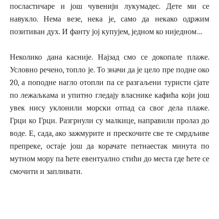
посластичаре и још чувенији лукумадес. Дете ми се
навукло. Нема везе, нека је, само да некако одржим
позитиван дух. И фанту јој купујем, једном ко ниједном…
Неколико дана касније. Најзад смо се докопале плаже.
Условно речено, топло је. То значи да је цело пре подне око
20, а поподне нагло отопли па се разгаљени туристи сјате
по лежаљкама и упитно гледају власнике кафића који још
увек нису уклонили морски отпад са свог дела плаже.
Грци ко Грци. Разгрнули су малкице, направили пролаз до
воде. Е, сада, ако зажмурите и прескочите све те смрдљиве
препреке, остаје још да корачате петнаестак минута по
мутном мору па ћете евентуално стићи до места где ћете се
смочити и запливати.