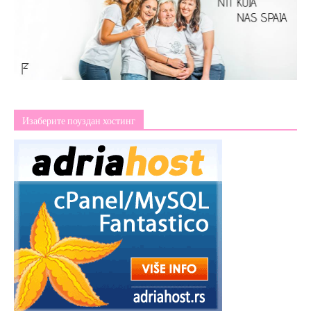
Изаберите поуздан хостинг