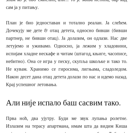
сам ја у питању.
План је био једноставан и тотално реалан. Ја слећем.
Дочекују ме дете & отац детета, односно бивши (бивши
партнер, не бивши отац). Ја долазим, он одлази. Нас две
летујемо и уживамо. Односно, ја лежим у хладовини,
испијам хладне нескафе и читам (штагод, књиге, часописе,
небитно). Она се игра у песку, скупља шкољке и тако то.
Не кувам. Хранимо се гиросима, лигњама, сладоледом.
Након десет дана отац детета долази по нас и идемо назад.
Крај успешног летовања.
Али није испало баш сасвим тако.
Прва ноћ, два ујутру. Буди ме звук лупања ролетне.
Излазим на терасу апартмана, имам шта да видим Киша