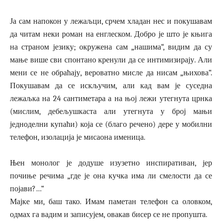
Ја сам напокон у лежаљци, срчем хладан нес и покушавам
да читам неки роман на енглеском. Добро је што је књига
на страном језику; окружена сам „нашима“, видим да су
мање више сви спонтано кренули да се интимизирају. Али
мени се не обраћају, вероватно мисле да нисам „њихова“.
Покушавам да се искључим, али кад вам је суседна
лежаљка на 24 сантиметара а на њој лежи утегнута црнка
(мислим, дебељушкаста али утегнута у број мањи
једноделни купаћи) која се (благо речено) дере у мобилни
телефон, изолација је мисаона именица.
Њен монолог је додуше изузетно инспиративан, јер
почиње речима „где је она кучка има ли смелости да се
појави?…“
Мајке ми, баш тако. Имам паметан телефон са оловком,
одмах га вадим и записујем, овакав бисер се не пропушта.