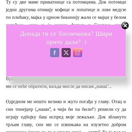
Ту су две маме приватнице са потомцима. Док потомци
једни другима отимају кофице и лопатице и лове медузе
по плићаку, мајка у црном бикинију жали се мајци у белом
купаћем: „муж и ја имамо фирму у Скопљу, знате.
Допада ти се Топличанка? Шири
Скокнули смо овде само на пар дана, нема шансе да
причу даље! :)
запослене оставимо саме…“ Приватница у белом купаћем
клима главом: „тако је, тако је. Супруг и ја имамо
ресторане, знате како је, док мачке нема, мишеви коло
воде…“
Враћам се у хоризонталу, књигом кријем поглед у нади да
ми се неће обратити, ваљда мисле да нисам „наша“…
Одједном ме нешто велико и жуто погађа у главу. Отац и
син тинејџер („наши“, а чији би па били?) решили су да
играју одбојку баш испред моје лежаљке. Док зблануто
трљам главу, син ми се извињава на изузетно добром