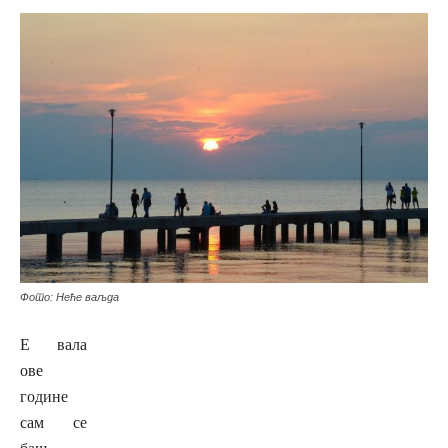
Фото: Неће ваљда
Е вала
ове
године
сам се