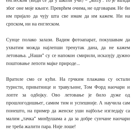
енглеском (види се да у школи учи) – „sorry“. То је ваљда
због оне моје књиге. Преврћем очима, не одговарам. Не би
им пријало да чују шта све имам да им кажем. Ни на
српском, ни на енглеском.
Сунце полако залази. Вадим фотоапарат, покушавам да
ухватим можда најлепши тренутак дана, да не кажем
летовања. „Наши“ су се напокон смирили, исказују дужно
поштовање лепоти мајке природе…
Вратиле смо се кући. На грчким плажама су остали
туристи, приватнице и травуљине, Том Форд наочари и
лопте за одбојку. Ово летовање је било дуже од
прошлогодишњег, самим тим и успешније. А научила сам
понешто, на пример да женске уши најбоље изгледају са
малим „тачка“ минђушама а да за добре сунчане наочари
не треба жалити пара. Није лоше!