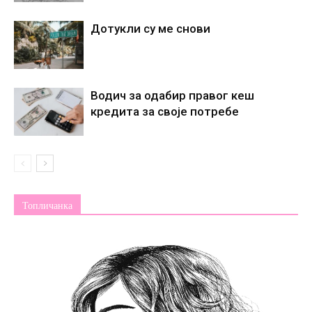
Дотукли су ме снови
Водич за одабир правог кеш
кредита за своје потребе
Топличанка