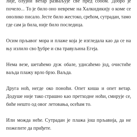
лије, олујни ветар разваљује све пред собом. Добро је
почело… То је било оно невреме на Халкидикију о коме се
онолико писало. Јесте било жестоко, срећом, сутрадан, тамо
где сам ја била, није било последица.
Осим прљавог мора и плаже која је изгледала као да се на
њу излило сво ђубре и сва травуљина Егеја.
Нема везе, шетаћемо дуж обале, удисаћемо јод, очистиће
ваљда плажу врло брзо. Ваљда.
Друга ноћ, негде око поноћи. Опет киша и опет ветар.
Додуше није тако страшно као претходне ноћи, смирује се,
биће нешто од овог летовања, осећам то.
Или можда неће. Сутрадан је плажа још прљавија, да не
пожелите да приђете.