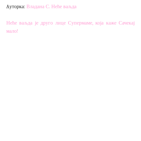
Aуторка:
Владана С. Неће ваљда
Неће ваљда је друго лице Супермаме, која каже Сачекај
мало!