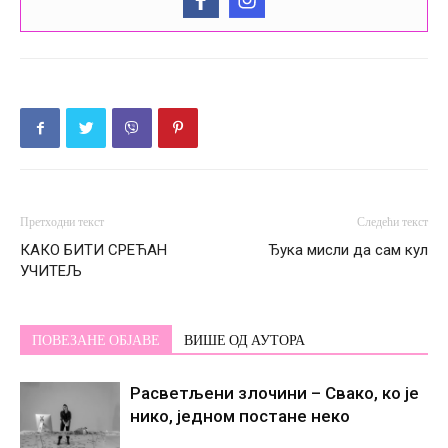
Претходни текст
Следећи текст
КАКО БИТИ СРЕЋАН
Ђука мисли да сам кул
УЧИТЕЉ
ПОВЕЗАНЕ ОБЈАВЕ
ВИШЕ ОД АУТОРА
Расветљени злочини – Свако, ко је
нико, једном постане некo