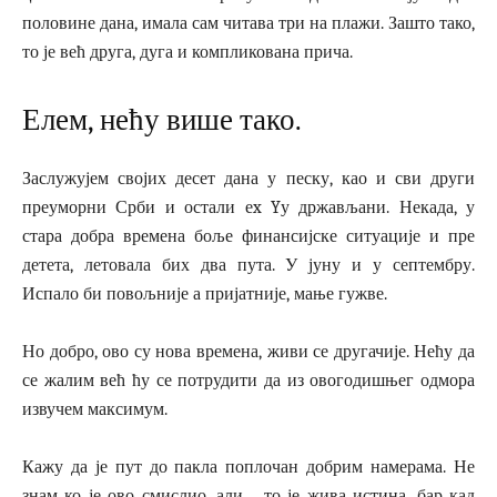
половине дана, имала сам читава три на плажи. Зашто тако,
то је већ друга, дуга и компликована прича.
Елем, нећу више тако.
Заслужујем својих десет дана у песку, као и сви други
преуморни Срби и остали еx Yу држављани. Некада, у
стара добра времена боље финансијске ситуације и пре
детета, летовала бих два пута. У јуну и у септембру.
Испало би повољније а пријатније, мање гужве.
Но добро, ово су нова времена, живи се другачије. Нећу да
се жалим већ ћу се потрудити да из овогодишњег одмора
извучем максимум.
Кажу да је пут до пакла поплочан добрим намерама. Не
знам ко је ово смислио, али… то је жива истина, бар кад