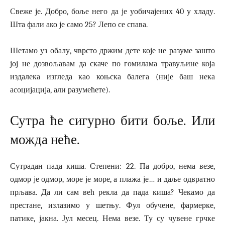
Свеже је. Добро, боље него да је уобичајених 40 у хладу.
Шта фали ако је само 25? Лепо се спава.
Шетамо уз обалу, чврсто држим дете које не разуме зашто
јој не дозвољавам да скаче по гомилама травуљине која
издалека изгледа као коњска балега (није баш нека
асоцијација, али разумећете).
Сутра ће сигурно бити боље. Или
можда неће.
Сутрадан пада киша. Степени: 22. Па добро, нема везе,
одмор је одмор, море је море, а плажа је… и даље одвратно
прљава. Да ли сам већ рекла да пада киша? Чекамо да
престане, излазимо у шетњу. Фул обучене, фармерке,
патике, јакна. Јул месец. Нема везе. Ту су чувене грчке