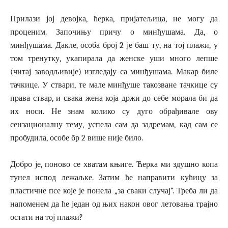
Прилази јој девојка, ћерка, пријатељица, не могу да
проценим. Започињу причу о минђушама. Да, о
минђушама. Дакле, особа број 2 је баш ту, на тој плажи, у
том тренутку, укапирала да женске уши много лепше
(читај заводљивије) изгледају са минђушама. Макар биле
тачкице. У ствари, те мале минђуше такозване тачкице су
права ствар, и свака жена која држи до себе морала би да
их носи. Не знам колико су дуго обрађивале ову
сензационалну тему, успела сам да задремам, кад сам се
пробудила, особе бр 2 више није било.
Добро је, поново се хватам књиге. Ћерка ми здушно копа
тунел испод лежаљке. Затим ће направити кућицу за
пластичне псе које је понела „за сваки случај“. Треба ли да
напоменем да ће један од њих након овог летовања трајно
остати на тој плажи?