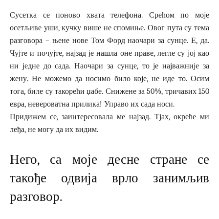
Сусетка се поново хвата телефона. Срећом по моје
осетљиве уши, кучку више не спомиње. Овог пута су тема
разговора – њене нове Том Форд наочари за сунце. Е, да.
Чујте и почујте, најзад је нашла оне праве, легле су јој као
ни једне до сада. Наочари за сунце, то је најважније за
жену. Не можемо да носимо било које, не иде то. Осим
тога, биле су такорећи џабе. Снижене за 50%, тричавих 150
евра, невероватна прилика! Управо их сада носи.
Придижем се, заинтересовала ме најзад. Тјах, окреће ми
леђа, не могу да их видим.
Него, са моје десне стране се
такође одвија врло занимљив
разговор.