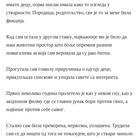
имати децу, појма нисам имала како то изгледа у
стварности. Породица, родитељство, све је то за мене била
фикција.
Кад сам остала у другом стању, најважније ми је било да
наш животни простор што боље опремим разним
помагалима за која сам веровала да су јако битна.
Прогутала сам гомилу приручника о одгоју деце,
прикупљала спискове и упијала савете са интернета.
Првих неколико година пролетело је као у неком сну, као у
акционом филму где се главни јунак бори против свих, а
највише против себе самог.
Стално сам била преморена, нервозна, уплашена. Трудила
сам се да ништа од тога не показујем, што је ствари чинило