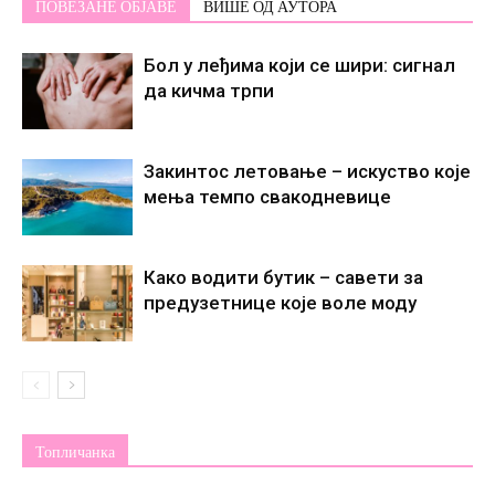
ПОВЕЗАНЕ ОБЈАВЕ
ВИШЕ ОД АУТОРА
Бол у леђима који се шири: сигнал
да кичма трпи
Закинтос летовање – искуство које
мења темпо свакодневице
Како водити бутик – савети за
предузетнице које воле моду
Топличанка