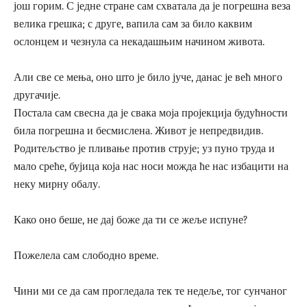
још горим. С једне стране сам схватала да је погрешна веза
велика грешка; с друге, вапила сам за било каквим
ослонцем и чезнула са некадашњим начином живота.
Али све се мења, оно што је било јуче, данас је већ много
другачије.
Постала сам свесна да је свака моја пројекција будућности
била погрешна и бесмислена. Живот је непредвидив.
Родитељство је пливање против струје; уз пуно труда и
мало среће, бујица која нас носи можда ће нас избацити на
неку мирну обалу.
Како оно беше, не дај боже да ти се жеље испуне?
Пожелела сам слободно време.
Чини ми се да сам прогледала тек те недеље, тог сунчаног