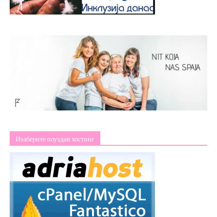
Изаберите поуздан хостинг