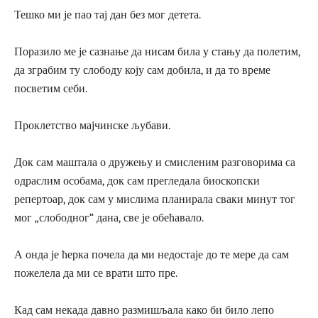
Тешко ми је пао тај дан без мог детета.
Поразило ме је сазнање да нисам била у стању да полетим,
да зграбим ту слободу коју сам добила, и да то време
посветим себи.
Проклетство мајчинске љубави.
Док сам маштала о дружењу и смисленим разговорима са
одраслим особама, док сам прегледала биоскопски
репертоар, док сам у мислима планирала сваки минут тог
мог „слободног“ дана, све је обећавало.
А онда је ћерка почела да ми недостаје до те мере да сам
пожелела да ми се врати што пре.
Кад сам некада давно размишљала како би било лепо