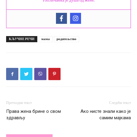
Топличанка је душа од жене.
КЉУЧНЕ РЕЧИ
мама
родитељство
Претходни текст
Следећи текст
Права жена брине о свом
Ако нисте знали како је
здрављу
самим мајкама