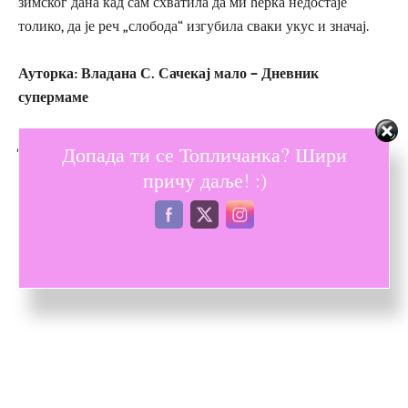
зимског дана кад сам схватила да ми ћерка недостаје
толико, да је реч „слобода“ изгубила сваки укус и значај.
Ауторка:
Влад
ана С. Сачекај мало – Дневник
супермаме
Допао вам се блог?
Упознајте мало боље Супермаму!
Допада ти се Топличанка? Шири
причу даље! :)