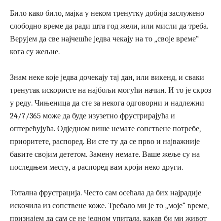
Било како било, мајка у неком тренутку добија заслужено
слободно време да ради шта год жели, или мисли да треба.
Верујем да све најчешће једва чекају на то „своје време“
кога су жељне.
Знам неке које једва дочекају тај дан, или викенд, и сваки
тренутак искористе на најбољи могући начин. И то је скроз
у реду. Чињеница да сте за некога одговорни и надлежни
24/7/365 може да буде изузетно фрустрирајућа и
оптерећујућа. Одједном више немате сопствене потребе,
приоритете, распоред. Ви сте ту да се прво и најважније
бавите својим дететом. Замену немате. Ваше жеље су на
последњем месту, а распоред вам кроји неко други.
Тотална фрустрација. Често сам осећала да бих најрадије
искочила из сопствене коже. Требало ми је то „моје“ време,
признајем да сам се не једном упитала, какав би ми живот