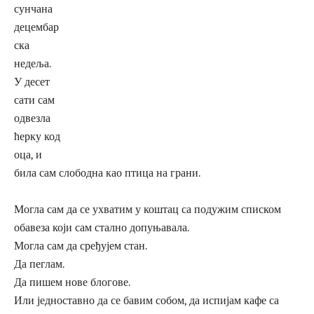
сунчана
децембар
ска
недеља.
У десет
сати сам
одвезла
ћерку код
оца, и
била сам слободна као птица на грани.
Могла сам да се ухватим у коштац са подужим списком
обавеза који сам стално допуњавала.
Могла сам да сређујем стан.
Да пеглам.
Да пишем нове блогове.
Или једноставно да се бавим собом, да испијам кафе са