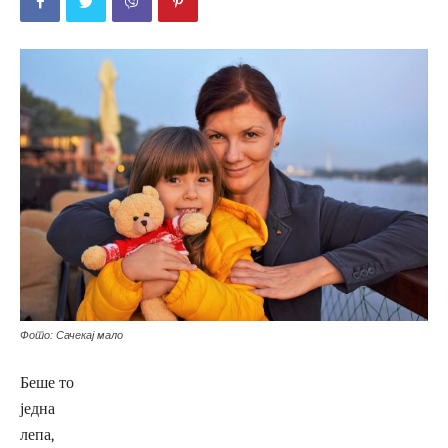
Фото: Сачекај мало
Беше то
једна
лепа,