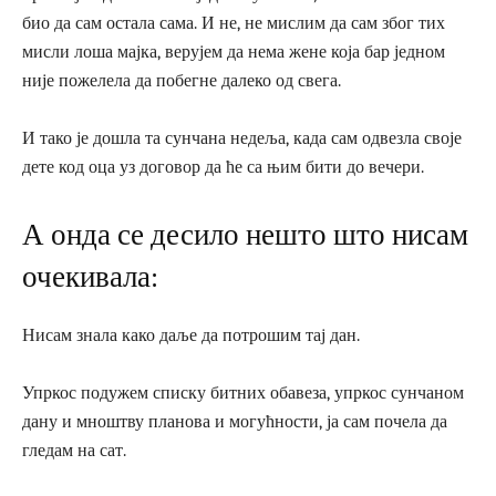
био да сам остала сама. И не, не мислим да сам због тих
мисли лоша мајка, верујем да нема жене која бар једном
није пожелела да побегне далеко од свега.
И тако је дошла та сунчана недеља, када сам одвезла своје
дете код оца уз договор да ће са њим бити до вечери.
А онда се десило нешто што нисам
очекивала:
Нисам знала како даље да потрошим тај дан.
Упркос подужем списку битних обавеза, упркос сунчаном
дану и мноштву планова и могућности, ја сам почела да
гледам на сат.