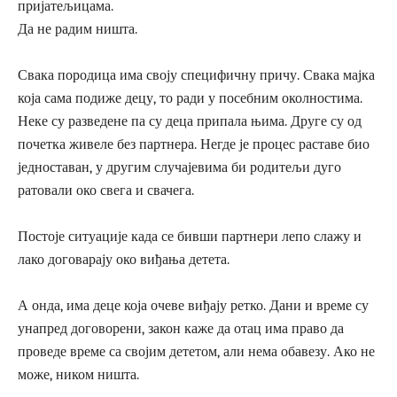
пријатељицама.
Да не радим ништа.
Свака породица има своју специфичну причу. Свака мајка
која сама подиже децу, то ради у посебним околностима.
Неке су разведене па су деца припала њима. Друге су од
почетка живеле без партнера. Негде је процес раставе био
једноставан, у другим случајевима би родитељи дуго
ратовали око свега и свачега.
Постоје ситуације када се бивши партнери лепо слажу и
лако договарају око виђања детета.
А онда, има деце која очеве виђају ретко. Дани и време су
унапред договорени, закон каже да отац има право да
проведе време са својим дететом, али нема обавезу. Ако не
може, ником ништа.