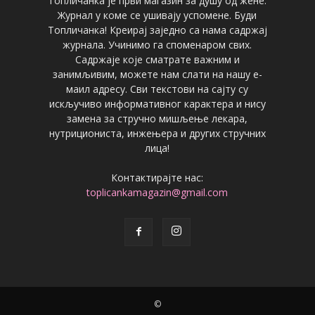
Топличанка је први магазин за душу од жене.
Журнал у коме се ушивају успомене. Буди
Топличанка! Креирај заједно са нама садржај
журнала. Учинимо га споменаром свих.
Садржаје које сматрате важним и
занимљивим, можете нам слати на нашу е-
маил адресу. Сви текстови на сајту су
искључиво информативног карактера и нису
замена за стручно мишљење лекара,
нутрициониста, инжењера и других стручних
лица!
Контактирајте нас:
toplicankamagazin@gmail.com
©