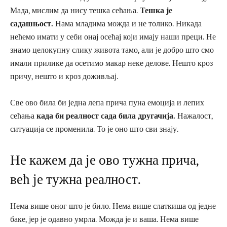
Мада, мислим да нису тешка сећања.
Тешка је
садашњост.
Нама младима можда и не толико. Никада
нећемо имати у себи онај осећај који имају наши преци. Не
знамо целокупну слику живота тамо, али је добро што смо
имали прилике да осетимо макар неке делове. Нешто кроз
причу, нешто и кроз доживљај.
Све ово била би једна лепа прича пуна емоција и лепих
сећања
када би реалност сада била другачија.
Нажалост,
ситуација се променила. То је оно што сви знају.
Не кажем да је ово тужна прича,
већ је тужна реалност.
Нема више оног што је било. Нема више слаткиша од једне
баке, јер је одавно умрла. Можда је и ваша. Нема више