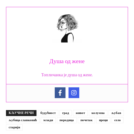
Душа од жене
Топличанка је душа од жене.
КЉУЧНЕ РЕЧИ
будућност
град
живот
колумна
љубав
љубица славковић
млади
породица
почетак
преци
село
старији