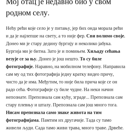
Мој отац је недавно био у свом
родном селу.
Нећу рећи које село је у питању, јер бих онда морала рећи
и да је најлепше на свету, а то није фер.
Сви волимо своје.
Донео ми је стару дедину бургију и неколико јабука.
Бургија ми је битна. Зато је и помињем.
Хиљаду сећања
везује се за њу.
Донео је још нешто.
То су биле
фотографије.
Наравно, на мобилном телефону. Направила
сам му од тих фотографија једну кратку видео причу,
чисто да је има. Међутим, то није била прича које се он
радо сећа. Фотографије су биле чудне. На неки начин
непознате. Препознала сам кућу, зграде… Препознала сам
стару плевњу и шталу. Препознала сам још много тога.
Нисам препознала само знаке живота на тим
фотографијама.
Памтим их другачије. Тада су тамо
живели људи. Сада тамо живи трава, много траве. Дрвеће.