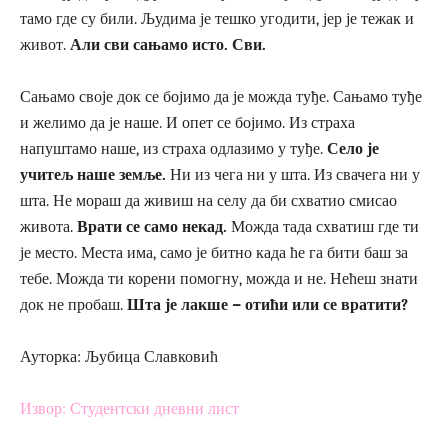
тамо где су били. Људима је тешко угодити, јер је тежак и
живот.
Али сви сањамо исто. Сви.
Сањамо своје док се бојимо да је можда туђе. Сањамо туђе
и желимо да је наше. И опет се бојимо. Из страха
напуштамо наше, из страха одлазимо у туђе.
Село је
учитељ наше земље.
Ни из чега ни у шта. Из свачега ни у
шта. Не мораш да живиш на селу да би схватио смисао
живота.
Врати се само некад.
Можда тада схватиш где ти
је место. Места има, само је битно када ће га бити баш за
тебе. Можда ти корени помогну, можда и не. Нећеш знати
док не пробаш.
Шта је лакше − отићи или се вратити?
Ауторка: Љубица Славковић
Извор: Студентски дневни лист