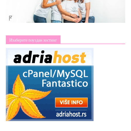
Изаберите поуздан хостинг