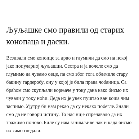
Љуљашке смо правили од старих
конопаца и даски.
Везивали смо конопце за дрво и глумили да смо на некој
јако популарној љуљашци. Сестра и ја волеле смо да
глумимо да чувамо овце, па смо због тога облачиле стару
бакину гардеробу, ону у којој је била права чобаница. Са
браћом смо скупљали корњаче у току дана како бисмо их
чували у току ноћи. Деда их је увек пуштао ван коша чим
заспимо. Ујутру би нам рекао да су некако побегле. Знали
смо да не говори истину. То нас није спречавало да их
тражимо поново. Биле су нам занимљиве чак и када бисмо
их само гледали.