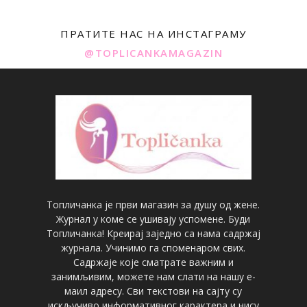
ПРАТИТЕ НАС НА ИНСТАГРАМУ
@TOPLICANKAMAGAZIN
Топличанка је први магазин за душу од жене.
Журнал у коме се ушивају успомене. Буди
Топличанка! Креирај заједно са нама садржај
журнала. Учинимо га споменаром свих.
Садржаје које сматрате важним и
занимљивим, можете нам слати на нашу е-
маил адресу. Сви текстови на сајту су
искључиво информативног карактера и нису