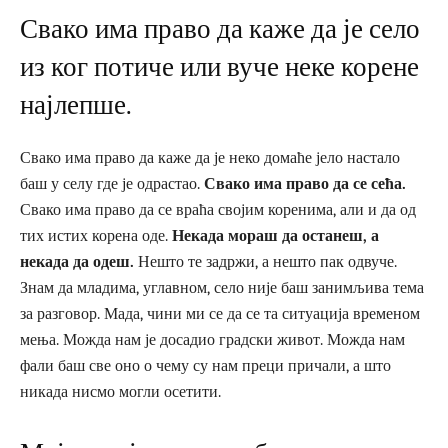
Свако има право да каже да је село
из ког потиче или вуче неке корене
најлепше.
Свако има право да каже да је неко домаће јело настало
баш у селу где је одрастао.
Свако има право да се сећа.
Свако има право да се враћа својим коренима, али и да од
тих истих корена оде.
Некада мораш да останеш, а
некада да одеш.
Нешто те задржи, а нешто пак одвуче.
Знам да младима, углавном, село није баш занимљива тема
за разговор. Мада, чини ми се да се та ситуација временом
мења. Можда нам је досадио градски живот. Можда нам
фали баш све оно о чему су нам преци причали, а што
никада нисмо могли осетити.