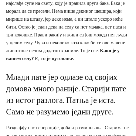
најслађе супе на свету, коју је правила друга бака. Бака је
морала да се пресели. Нема више декиног шешира, који
мирише на шталу, јер деке нема, а ни штале ускоро неће
бити. Остао је један дека на селу са пет мачака, пет паса и
три кокошке. Прави ракију и живи са још можда пет људи
у целом селу. Чува и неколико коза како би се ове малене
животиње нечим додатно храниле. То је све.
Како је у
вашем селу? Е, то је путовање.
Млади пате јер одлазе од својих
домова много раније. Старији пате
из истог разлога. Патња је иста.
Само не разумемо једни друге.
Раздвајају нас генерације, доба и размишљања. Старима не
значи можда ништа то што млад човек одлази са кофером