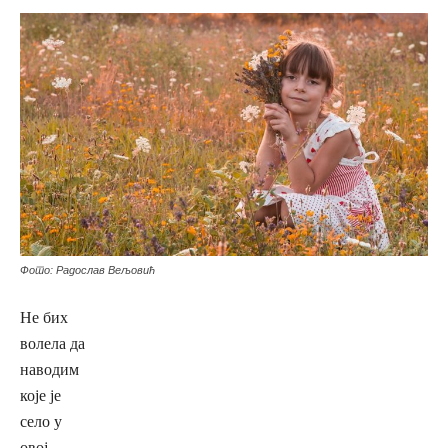
Фото: Радослав Вељовић
Не бих
волела да
наводим
које је
село у