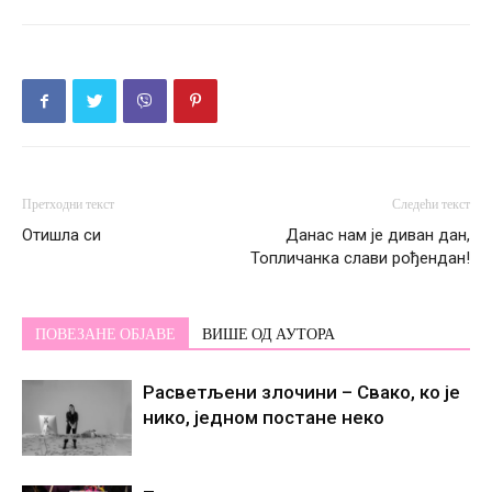
Претходни текст
Следећи текст
Отишла си
Данас нам је диван дан,
Топличанка слави рођендан!
ПОВЕЗАНЕ ОБЈАВЕ
ВИШЕ ОД АУТОРА
Расветљени злочини – Свако, ко је
нико, једном постане некo