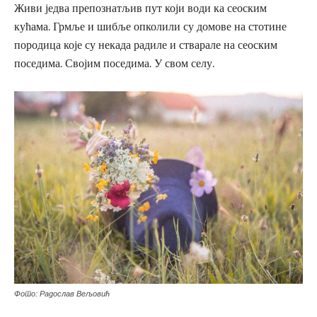
Живи једва препознатљив пут који води ка сеоским
кућама. Грмље и шибље опколили су домове на стотине
породица које су некада радиле и стварале на сеоским
поседима. Својим поседима. У свом селу.
Фото: Радослав Вељовић