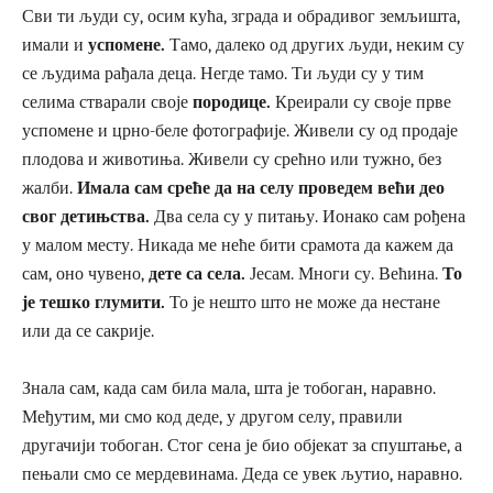
Сви ти људи су, осим кућа, зграда и обрадивог земљишта,
имали и
успомене.
Тамо, далеко од других људи, неким су
се људима рађала деца. Негде тамо. Ти људи су у тим
селима стварали своје
породице.
Креирали су своје прве
успомене и црно-беле фотографије. Живели су од продаје
плодова и животиња. Живели су срећно или тужно, без
жалби.
Имала сам среће да на селу проведем већи део
свог детињства.
Два села су у питању. Ионако сам рођена
у малом месту. Никада ме неће бити срамота да кажем да
сам, оно чувено,
дете са села.
Јесам. Многи су. Већина.
То
је тешко глумити.
То је нешто што не може да нестане
или да се сакрије.
Знала сам, када сам била мала, шта је тобоган, наравно.
Међутим, ми смо код деде, у другом селу, правили
другачији тобоган. Стог сена је био објекат за спуштање, а
пењали смо се мердевинама. Деда се увек љутио, наравно.