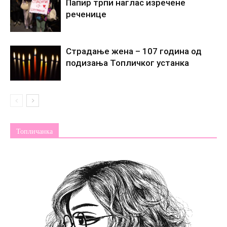
Папир трпи наглас изречене
реченице
Страдање жена – 107 година од
подизања Топличког устанка
Топличанка