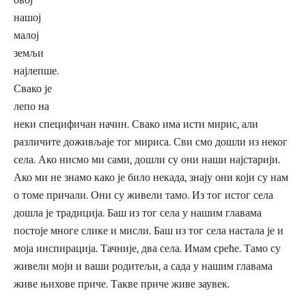
овој
нашој
малој
земљи
најлепше.
Свако је
лепо на
неки специфичан начин. Свако има исти мирис, али
различите доживљаје тог мириса. Сви смо дошли из неког
села. Ако нисмо ми сами, дошли су они наши најстарији.
Ако ми не знамо како је било некада, знају они који су нам
о томе причали. Они су живели тамо. Из тог истог села
дошла је традиција. Баш из тог села у нашим главама
постоје многе слике и мисли. Баш из тог села настала је и
моја инспирација. Тачније, два села. Имам среће. Тамо су
живели моји и ваши родитељи, а сада у нашим главама
живе њихове приче. Такве приче живе заувек.