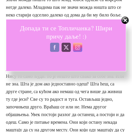
негде далеко. Младима пак не значи можда ништа што се
неко старији одселио далеко од дома да би му било боље.
Можда се само не разумемо. Селидба је селидба.
Увек
Допада ти се Топличанка? Шири
постоји разлог.
Моја бака каже да се живи док се огњиште
причу даље! :)
не угаси. Након тога, бити жив или мртав, није важно. Ако
није огњиште, нешто се угасило.
Нешто у нама.
Шта је главни разлог човеку да оде и да се врати?
Шта
је да не оде, шта је да се не врати? Није то само љубав.
Нису то само људи. То је нешто што свако за себе зна. Или
не зна. Шта је дом ако једноставно одеш? Шта ћеш, са
друге стране, са кућом ако немаш од чега више да живиш
ту где јеси? Све су то радост и туга. Остављаш једно,
започињеш друго. Враћаш се или не. Нема другог
објашњења. Увек постоји разлог да останеш, а постоји и да
одеш. Само је питање времена. Они који остану некада
маштају да су на другом месту. Они који оду маштају да су