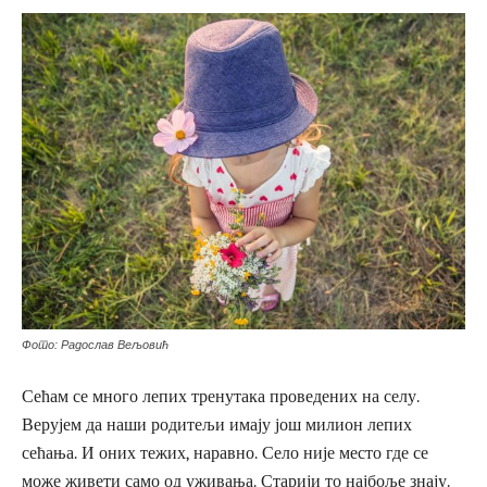
Фото: Радослав Вељовић
Сећам се много лепих тренутака проведених на селу.
Верујем да наши родитељи имају још милион лепих
сећања. И оних тежих, наравно. Село није место где се
може живети само од уживања. Старији то најбоље знају.