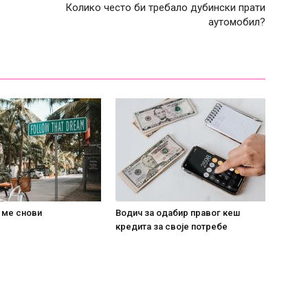
Колико често би требало дубински прати
аутомобил?
 ме снови
Водич за одабир правог кеш
кредита за своје потребе