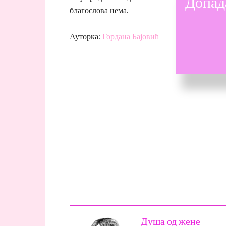
Допад
благослова нема.
Ауторка:
Гордана Бајовић
Душа од жене