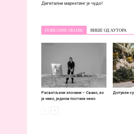
Дигитални маркетинг је чудо!
ПОВЕЗАНЕ ОБЈАВЕ
ВИШЕ ОД АУТОРА
Расветљени злочини – Свако, ко
Дотукли су
је нико, једном постане некo