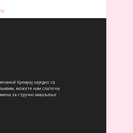
IN
ичанка! Креирај заједно са
мљивим, можете нам слати на
 замена за стручно мишљење