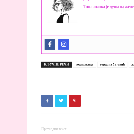
Топличанка је душа од жене
КЉУЧНЕ РЕЧИ
годишњица
гордана бајовић
љ
Претходни текст