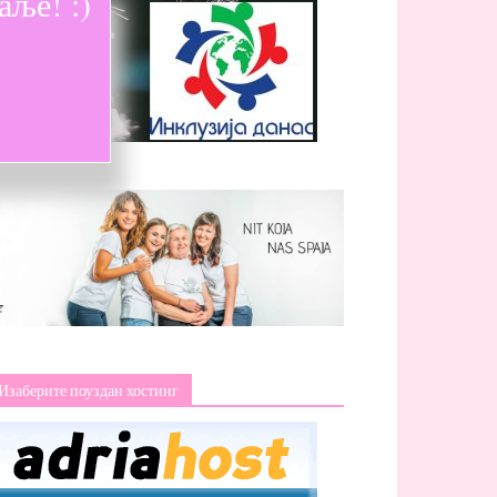
ље! :)
Изаберите поуздан хостинг