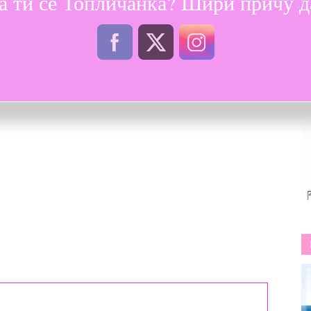
а ти се Топличанка? Шири причу да