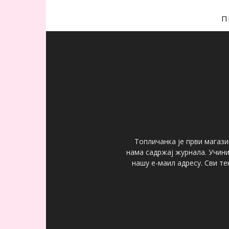
П
Топличанка је први магази
нама садржај журнала. Учин
нашу е-маил адресу. Сви т