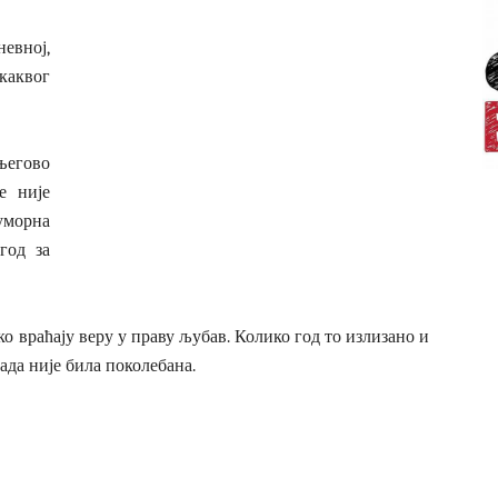
евној,
каквог
егово
е није
морна
год за
како враћају веру у праву љубав. Колико год то излизано и
када није била поколебана.