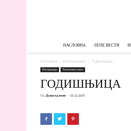
НАСЛОВНА
ЛЕПЕ ВЕСТИ
И
Насловна
Инспирација
Годишњица
Инспирација
Топличанка пише
ГОДИШЊИЦА
Од
Душа од жене
-
05/11/2019