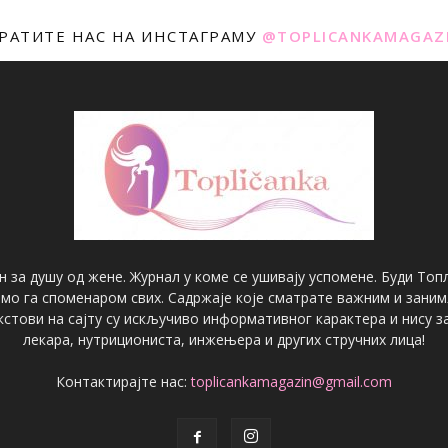
РАТИТЕ НАС НА ИНСТАГРАМУ
@TOPLICANKAMAGAZ
н за душу од жене. Журнал у коме се ушивају успомене. Буди Топл
имо га споменаром свих. Садржаје које сматрате важним и зани
екстови на сајту су искључиво информативног карактера и нису
лекара, нутрициониста, инжењера и других стручних лица!
Контактирајте нас:
toplicankamagazin@gmail.com