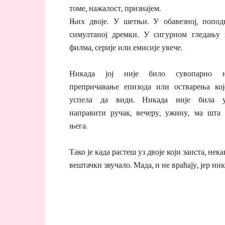
томе, нажалост, признајем.
Њих двоје. У шетњи. У обавезној, поподн
симултаној дремки. У сигурном гледању 
филма, серије или емисије увече.
Никада јој није било сувопарно њ
препричавање епизода или остварења кој
успела да види. Никада није била у
направити ручак, вечеру, ужину, ма шта 
њега.
Тако је када растеш уз двоје који заиста, не
вештачки звучало. Мада, и не враћају, јер ни