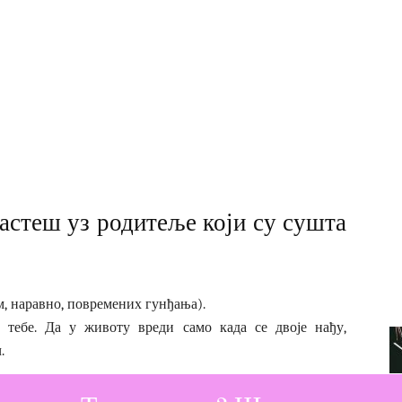
растеш уз родитеље који су сушта
м, наравно, повремених гунђања).
 тебе. Да у животу вреди само када се двоје нађу,
.
ака, а ја бих свима пожелела овакав јубилеј, јер већег