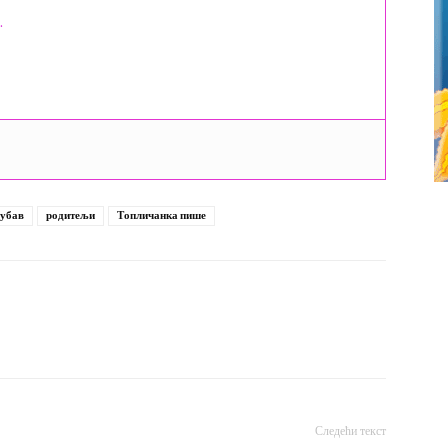
.
убав
родитељи
Топличанка пише
Следећи текст