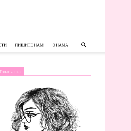
СТИ
ПИШИТЕ НАМ!
O НАМА
Топличанка