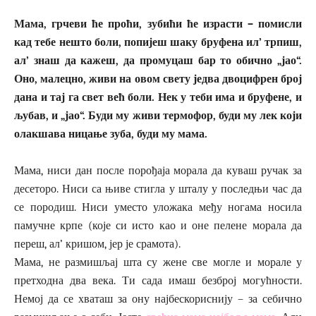
Мама, грчеви ће проћи, зубићи ће израсти – помисли
кад тебе нешто боли, попијеш шаку бруфена ил’ трпиш,
ал’ знаш да кажеш, да промуцаш бар то обично „јао“.
Оно, малецно, живи на овом свету једва двоцифрен број
дана и тај га свет већ боли. Нек у теби има и бруфене, и
љубав, и „јао“. Буди му живи термофор, буди му лек који
олакшава ницање зуба, буди му мама.
Мама, ниси дан после порођаја морала да куваш ручак за
десеторо. Ниси са њиве стигла у шталу у последњи час да
се породиш. Ниси уместо уложака међу ногама носила
памучне крпе (које си исто као и оне пелене морала да
переш, ал’ кришом, јер је срамота).
Мама, не размишљај шта су жене све могле и морале у
претходна два века. Ти сада имаш безброј могућности.
Немој да се хваташ за ону најбескориснију – за себично