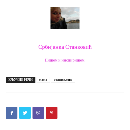
Србијанка Станковић
Пишем и инспиришем.
КЉУЧНЕ РЕЧИ
мама
родитељство