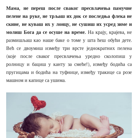
Мама, не переш после сваког пресвлачења памучне
пелене на руке, не трљаш их док се последња флека не
скине, не куваш их у лонцу, не сушиш их усред зиме и
молиш Бога да се осуше на време.
На крају, крајева, не
размишљаш као наше баке о томе у шта ћеш обући дете.
Већ се двоумиш између три врсте једнократних пелена
(које после сваког пресвлачења уредно сколопиш у
ролницу и бациш у канту за смеће!), између бодића са
пругицама и бодића на туфнице, између тракице са розе
машном и капице са ушима.