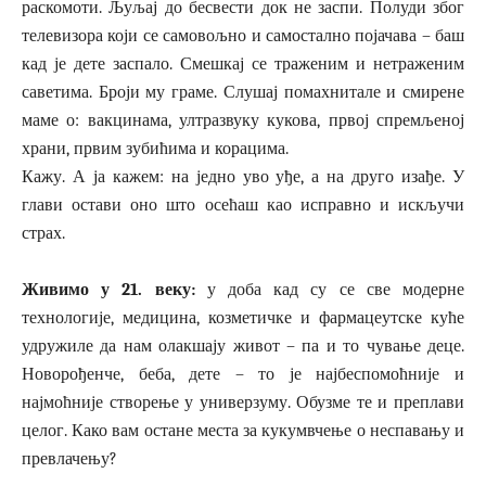
раскомоти. Љуљај до бесвести док не заспи. Полуди због
телевизора који се самовољно и самостално појачава – баш
кад је дете заспало. Смешкај се траженим и нетраженим
саветима. Броји му граме. Слушај помахнитале и смирене
маме о: вакцинама, ултразвуку кукова, првој спремљеној
храни, првим зубићима и корацима.
Кажу. А ја кажем: на једно уво уђе, а на друго изађе. У
глави остави оно што осећаш као исправно и искључи
страх.
Живимо у 21. веку:
у доба кад су се све модерне
технологије, медицина, козметичке и фармацеутске куће
удружиле да нам олакшају живот – па и то чување деце.
Новорођенче, беба, дете – то је најбеспомоћније и
најмоћније створење у универзуму. Обузме те и преплави
целог. Како вам остане места за кукумвчење о неспавању и
превлачењу?