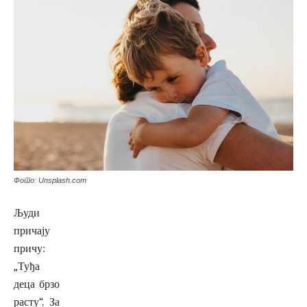
Фото: Unsplash.com
Људи
причају
причу:
„Туђа
деца брзо
расту“. За