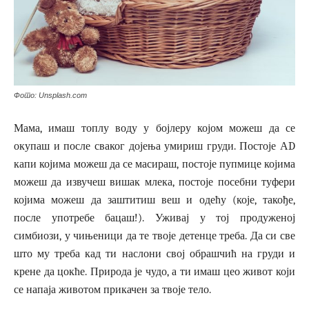
Фото: Unsplash.com
Мама, имаш топлу воду у бојлеру којом можеш да се
окупаш и после сваког дојења умириш груди. Постоје АD
капи којима можеш да се масираш, постоје пупмице којима
можеш да извучеш вишак млека, постоје посебни туфери
којима можеш да заштитиш веш и одећу (које, такође,
после употребе бацаш!). Уживај у тој продуженој
симбиози, у чињеници да те твоје детенце треба. Да си све
што му треба кад ти наслони свој обрашчић на груди и
крене да цокће. Природа је чудо, а ти имаш цео живот који
се напаја животом прикачен за твоје тело.