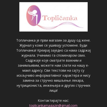
Топличанка је први магазин за душу од жене.
Журнал у коме се ушивају успомене. Буди
Топличанка! Креирај заједно са нама садржај
журнала. Учинимо га споменаром свих.
Садржаје које сматрате важним и
занимљивим, можете нам слати на нашу е-
маил адресу. Сви текстови на сајту су
искључиво информативног карактера и нису
замена за стручно мишљење лекара,
нутрициониста, инжењера и других стручних
лица!
Контактирајте нас:
toplicankamagazin@gmail.com