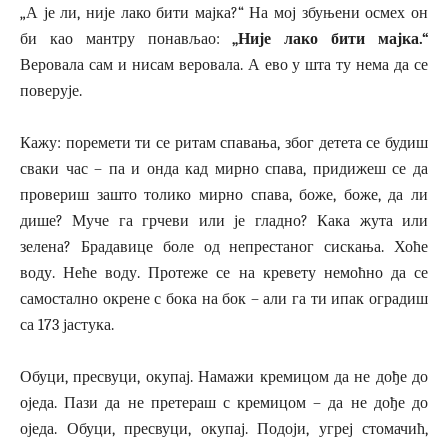
„А је ли, није лако бити мајка?“ На мој збуњени осмех он
би као мантру понављао:
„Није лако бити мајка.“
Веровала сам и нисам веровала. А ево у шта ту нема да се
поверује.
Кажу: поремети ти се ритам спавања, због детета се будиш
сваки час – па и онда кад мирно спава, придижеш се да
провериш зашто толико мирно спава, боже, боже, да ли
дише? Муче га грчеви или је гладно? Кака жута или
зелена? Брадавице боле од непрестаног сискања. Хоће
воду. Неће воду. Протеже се на кревету немоћно да се
самостално окрене с бока на бок – али га ти ипак оградиш
са 173 јастука.
Обуци, пресвуци, окупај. Намажи кремицом да не дође до
оједа. Пази да не претераш с кремицом – да не дође до
оједа. Обуци, пресвуци, окупај. Подоји, угреј стомачић,