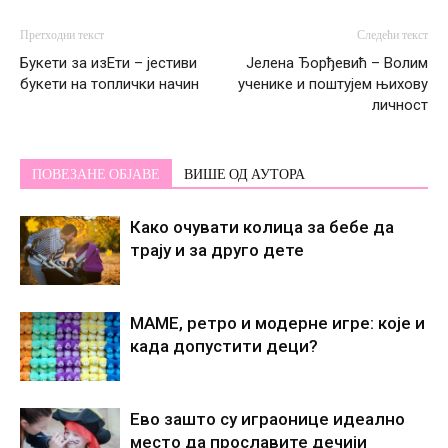
Претходни текст
Следећи текст
Букети за изЕти – јестиви
Јелена Ђорђевић – Волим
букети на топлички начин
ученике и поштујем њихову
личност
ПОВЕЗАНЕ ОБЈАВЕ
ВИШЕ ОД АУТОРА
Како очувати колица за бебе да
трају и за друго дете
МАМЕ, ретро и модерне игре: које и
када допустити деци?
Ево зашто су играонице идеално
место да прославите дечији