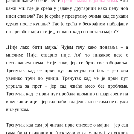
размишљање о себи. Јесте
срећна мама најбоља мама
. Али
кажи ми: где је срећа у јадању другарици како целу ноћ
ниси спавала? Где је срећа у превртању очима кад се укаки
одмах после купања? Где је срећа у бескрајном набрајању
ствари због којих ти је „тешко откад си постала мајка“?
„Није лако бити мајка.“ Чујем течу како понавља – а
мислим: Није, стварно није. Ал’ то никакве везе с
неспавањем нема. Није лако, јер се брзо све заборавља.
Тренутак кад се први пут окренула на бок – јер она
увелико трчи по улици. Тренутак кад ме је први пут
угризла за прст – јер сад жваће месо без проблема.
Тренутак кад је први пут пробала кромпир и шаргарепу на
врху кашичице – јер сад одбија да једе ако се сама не служи
виљушком.
Тренутак кад сам јој читала прве стихове о мајци – јер сад
сама бира сликовнице (искључиво са мацама) уз усклик