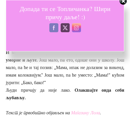
Допада ти се Топличанка? Шири
Фото: Unsplash.com
причу даље! :)
Није лако – јер сам веровала да сам стварно присутна и да
ми ништа није промакло, а оно: деца брзо расту. Кад никну
из љубави, кад расту из љубави – а посебно кад је осећају.
И зато, Маме: Загрлите своја чуда. Посебно када сте
уморне и љуте.
Још мало, па ето, одоше они у школу. Још
мало, па ће и тај позив: „Мама, ипак не долазим за викенд,
имам колоквијум.“ Још мало, па ће уместо: „Мама!“ кућом
јурити: „Бако, бако!“
Људи причају да није лако.
Олакшајте онда себи
љубављу.
Текст је првобитно објављен на
Магазину Лола
.