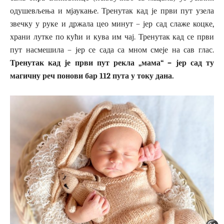
одушевљења и мјаукање. Тренутак кад је први пут узела
звечку у руке и држала цео минут – јер сад слаже коцке,
храни лутке по кући и кува им чај. Тренутак кад се први
пут насмешила – јер се сада са мном смеје на сав глас.
Тренутак кад је први пут рекла „мама“ – јер сад ту
магичну реч понови бар 112 пута у току дана.