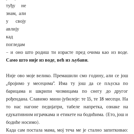
туђу не
знам, али
у своју
авлију
кад
погледам
– и оно што родиш ти израсте пред очима као из воде.
Само што није из воде, већ из љубави.
Није ово моје велико. Премашили смо годину, али се још
„бројимо у месецима“. Има ту још да се пљуска по
барицама и шкрипи чизмицама по снегу до другог
рођендана. Славимо мини-јубилеје: те 15, те 18 месеци. На
то нас нагоне педијатри, табеле напретка, ознаке на
едукативним играчкама и етикете на бодићима. (Ето, још и
бодиће носимо).
Када сам постала мама, мој теча ме је стално запиткивао: