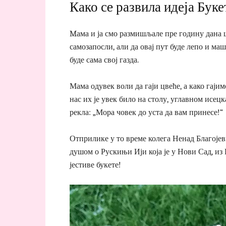
Како сe развила идеја Буке
Mама и ја смо размишљале пре годину дана шт
самозапосли, али да овај пут буде лепо и м
буде сама свој газда.
Мама одувек воли да гаји цвеће, а како гајим
нас их је увек било на столу, углавном исе
рекла: „Мора човек до уста да вам принесе!“
Отприлике у то време колега Ненад Благоје
душом о Рускињи Ији која је у Нови Сад, из 
јестиве букете!