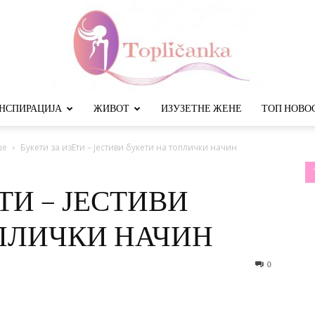
НСПИРАЦИЈА
ЖИВОТ
ИЗУЗЕТНЕ ЖЕНЕ
ТОП НОВО
Топличанка
ше
Букети за изЕти – јестиви букети на топлички начин
ТИ – ЈЕСТИВИ
ПЛИЧКИ НАЧИН
0