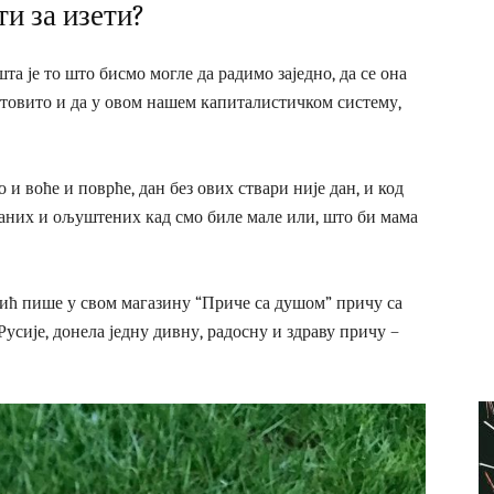
ти за изети?
а је то што бисмо могле да радимо заједно, да се она
аштовито и да у овом нашем капиталистичком систему,
о и воће и поврће, дан без ових ствари није дан, и код
цканих и ољуштених кад смо биле мале или, што би мама
вић пише у свом магазину “Приче са душом” причу са
Русије, донела једну дивну, радосну и здраву причу –