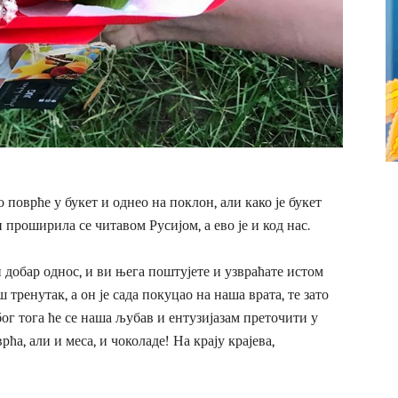
о поврће у букет и однео на поклон, али како је букет
и проширила се читавом Русијом, а ево је и код нас.
 добар однос, и ви њега поштујете и узвраћате истом
 тренутак, а он је сада покуцао на наша врата, те зато
бог тога ће се наша љубав и ентузијазам преточити у
рћа, али и меса, и чоколаде! На крају крајева,