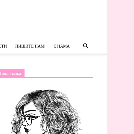
СТИ
ПИШИТЕ НАМ!
O НАМА
Топличанка