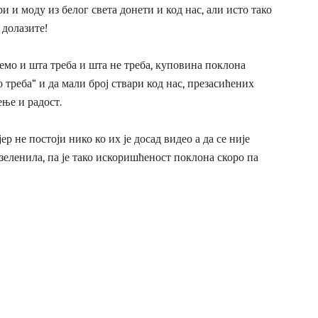
и и моду из белог света донети и код нас, али исто тако
 долазите!
ујемо и шта треба и шта не треба, куповина поклона
треба“ и да мали број ствари код нас, презасићених
ње и радост.
р не постоји нико ко их је досад видео а да се није
 зеленила, па је тако искоришћеност поклона скоро па