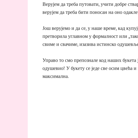
Верујем да треба путовати, учити добре ствар
верујем да треба бити поносан на оно одакле
Још верујемо и да се, у наше време, кад куп
претворила углавном у формалност или „тако 
свиме и свачиме, изазива истинско одушевље
Управо то смо препознале код наших букета је
одушевио! У букету се једе све осим цвећа и
максимална.