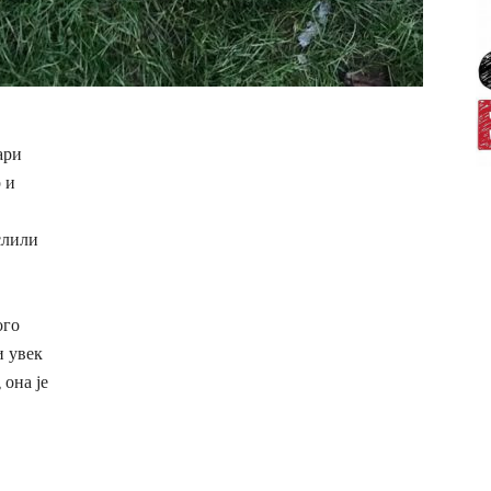
ари
 и
слили
ого
и увек
 она је