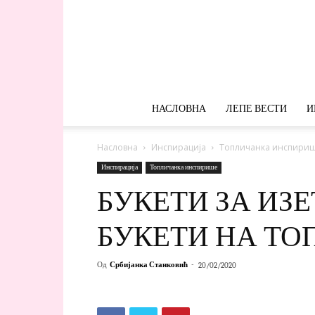
НАСЛОВНА
ЛЕПЕ ВЕСТИ
И
Насловна
Инспирација
Топличанка инспири
Инспирација
Топличанка инспирише
БУКЕТИ ЗА ИЗЕ
БУКЕТИ НА ТО
Од
Србијанка Станковић
-
20/02/2020