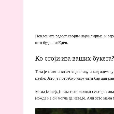
Поклоните радост својим најмилијима, и гар
што буде –
изЕден
.
Ко стоји иза ваших букета
Тата је главни возач за доставу и кад идемо 
цвеће. Зато је потребно наручити бар дан ран
Мама је шеф, ја сам технолошки сектор и она 
можда не би могла да изведе. Али зато мама 