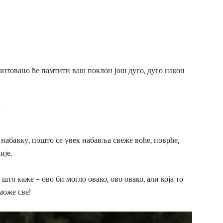
антовано ће памтити ваш поклон још дуго, дуго након
?
у набавку, пошто се увек набавља свеже воће, поврће,
ије.
што каже – ово би могло овако, ово овако, али која то
може све!