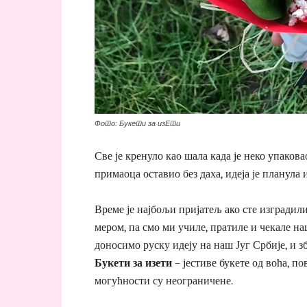
Фото: Букети за изЕти
Све је кренуло као шала када је неко упакова
примаоца оставио без даха, идеја је планула 
Време је најбољи пријатељ ако сте изградили
мером, па смо ми училе, пратиле и чекале наш
доносимо руску идеју на наш Југ Србије, и з
Букети за изети
– јестиве букете од воћа, пов
могућности су неограничене.