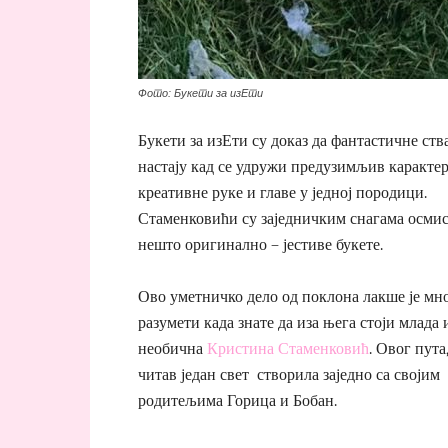
Фото: Букети за изЕти
Букети за изЕти су доказ да фантастичне ств
настају кад се удружи предузимљив карактер
креативне руке и главе у једној породици.
Стаменковићи су заједничким снагама осми
нешто оригинално – јестиве букете.
Ово уметничко дело од поклона лакше је мн
разумети када знате да иза њега стоји млада 
необична
Кристина Стаменковић
. Овог пута,
читав један свет створила заједно са својим
родитељима Горица и Бобан.