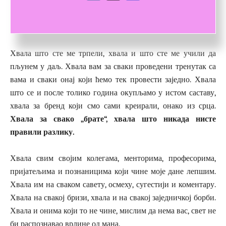
и свађи, хвала што сам била део екипе и у кошарци и у
одбојци. Хвала што сте ми помогли
да остварим своје
циљеве и били ту када нико није.
Хвала што сте ме трпели, хвала и што сте ме учили да
пљунем у даљ. Хвала вам за сваки проведени тренутак са
вама и сваки онај који ћемо тек провести заједно. Хвала
што се и после толико година окупљамо у истом саставу,
хвала за бренд који смо сами креирали, онако из срца.
Хвала за свако „брате“, хвала што никада нисте
правили разлику.
Хвала свим својим колегама, менторима, професорима,
пријатељима и познаницима који чине моје дане лепшим.
Хвала им на сваком савету, осмеху, сугестији и коментару.
Хвала на свакој бризи, хвала и на свакој заједничкој борби.
Хвала и онима који то не чине, мислим да нема вас, свет не
би распознавао врлине од мана.