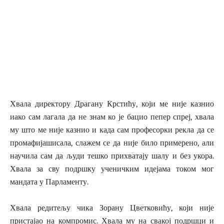
Хвала директору Драгану Крстићу, који ме није казнио
иако сам лагала да не знам ко је бацио пепер спреј, хвала
му што ме није казнио и када сам професорки рекла да се
промафијашисала, слажем се да није било примерено, али
научила сам да људи тешко прихватају шалу и без укора.
Хвала за сву подршку ученичким идејама током мог
мандата у Парламенту.
Хвала редитељу чика Зорану Цветковићу, који није
пристајао на компромис. Хвала му на свакој подршци и