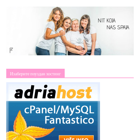
Изаберите поуздан хостинг