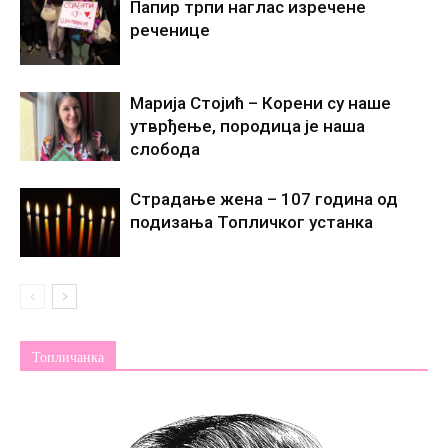
Папир трпи наглас изречене
реченице
Марија Стојић – Корени су наше
утврђење, породица је наша
слобода
Страдање жена – 107 година од
подизања Топличког устанка
Топличанка