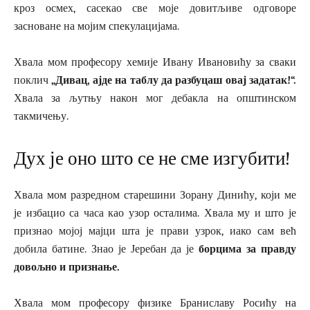
кроз осмех, сасекао све моје довитљиве одговоре
засноване на мојим спекулацијама.
Хвала мом професору хемије Ивану Ивановићу за сваки
поклич
„Дивац, ајде на таблу да разбуцаш овај задатак!“.
Хвала за љутњу након мог дебакла на општинском
такмичењу.
Дух је оно што се не сме изгубити!
Хвала мом разредном старешини Зорану Динићу, који ме
је избацио са часа као узор осталима. Хвала му и што је
признао мојој мајци шта је прави узрок, иако сам већ
добила батине. Знао је Јеребан да је
борцима за правду
довољно и признање.
Хвала мом професору физике Браниславу Росићу на