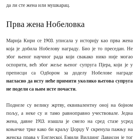
да ли сте жена или мушкарац.
Прва жена Нобеловка
Марија Кири се 1903. уписала у историју као прва жена
која је добила Нобелову награду. Био је то преседан. Не
због њеног научног рада који свакако нико није могао
оспорити, већ због жеље њеног супруга Пјера, који је у
преписци са Одбором за доделу Нобелове награде
нагласио да исту неће примити уколико његова супруга
не подели са њим исте почасти.
Поднеле су велику жртву, еквивалентну оној на бојном
пољу, а неке су и тамо равноправно учествовале. Једна
жена, давне 1913. изашла је смело на сред стазе усред
коњичке трке како би краљу Џорџу V скренула пажњу на
женска права у Енглеској. Емили Вилдинг Дависон је тог