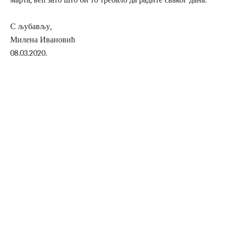
марта, већ зато што би то требало да радите сваког дана.
С љубављу,
Милена Ивановић
08.03.2020.