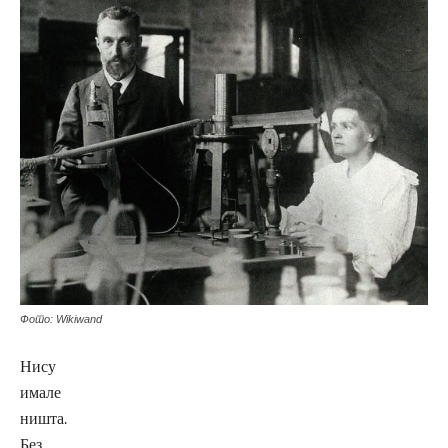
Фото: Wikiwand
Нису
имале
ништа.
Без