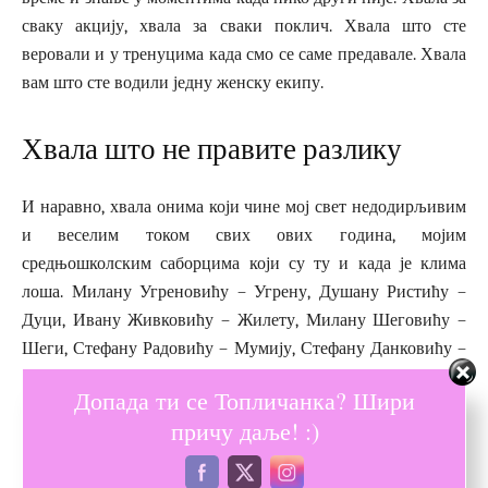
сваку акцију, хвала за сваки поклич. Хвала што сте
веровали и у тренуцима када смо се саме предавале. Хвала
вам што сте водили једну женску екипу.
Хвала што не правите разлику
И наравно, хвала онима који чине мој свет недодирљивим
и веселим током свих ових година, мојим
средњошколским саборцима који су ту и када је клима
лоша. Милану Угреновићу – Угрену, Душану Ристићу –
Дуци, Ивану Живковићу – Жилету, Милану Шеговићу –
Шеги, Стефану Радовићу – Мумију, Стефану Данковићу –
Данку, Милошу Комадини – Комадинцу, Марку
Допада ти се Топличанка? Шири
Стојиљковићу – Крљи, Боривоју Бори Живковићу, Николи
причу даље! :)
Момчиловићу – Пахи, Мирославу Јовановићу – Микију,
Дејану Нововићу – Новкету… Момци, хвала на разговору