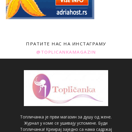
ПРАТИТЕ НАС НА ИНСТАГРАМУ
@TOPLICANKAMAGAZIN
Топличанка је први магазин за душу од жене.
Журнал у коме се ушивају успомене. Буди
Топличанка! Креирај заједно са нама садржај