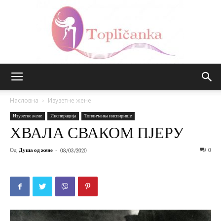
Топличанка
Насловна
Изузетне жене
Изузетне жене
Инспирација
Топличанка инспирише
ХВАЛА СВАКОМ ПЈЕРУ
Од
Душа од жене
-
0
08/03/2020