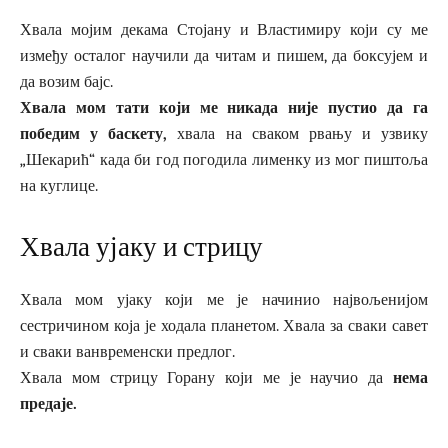
Хвала мојим декама Стојану и Властимиру који су ме
између осталог научили да читам и пишем, да боксујем и
да возим бајс.
Хвала мом тати који ме никада није пустио да га
победим у баскету,
хвала на сваком рвању и узвику
„Шекарић“ када би год погодила лименку из мог пиштоља
на куглице.
Хвала ујаку и стрицу
Хвала мом ујаку који ме је начинио највољенијом
сестричином која је ходала планетом. Хвала за сваки савет
и сваки ванвременски предлог.
Хвала мом стрицу Горану који ме је научио да
нема
предаје.