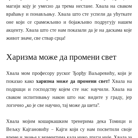
магији коју је умесио да трема нестане. Хвала на сваком
враћању и понављању. Хвала што сте успели да ућуткате
оне који се срамежљиво и бојажљиво подругују нашем
акценту. Хвала што сте нам показали да је на даскама које
живот значе, све ствар срца!
Харизма може да промени свет
Хвала мом професору руског Ђорђу Ваљаревићу, који је
показао како
харизма може да промени свет!
Хвала на
подршци и господству којем сте нас научили. Хвала на
сваком испитивању након што нас видите у граду, јер
логично „ко је све научио, тај може да шета“.
Хвала мојим кошаркашким тренерима дека Томици и
Вељку Кајгановићу – Кајги који су нам посветили своје
време и знање у моментима када нико други није. Хвала за