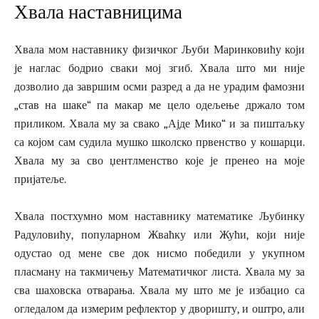
Хвала наставницима
Хвала мом наставнику физичког Љуби Маринковићу који
је наглас бодрио сваки мој згиб. Хвала што ми није
дозволио да завршим осми разред а да не урадим фамозни
„став на шаке“ па макар ме цело одељење држало том
приликом. Хвала му за свако „Ајде Мико“ и за пиштаљку
са којом сам судила мушко школско првенство у кошарци.
Хвала му за сво џентлменство које је пренео на моје
пријатеље.
Хвала постхумно мом наставнику математике Љубинку
Радуловићу, популарном Жваћку или Жући, који није
одустао од мене све док нисмо победили у укупном
пласману на такмичењу Математичког листа. Хвала му за
сва шаховска отварања. Хвала му што ме је избацио са
огледалом да измерим рефлектор у дворишту, и оштро, али