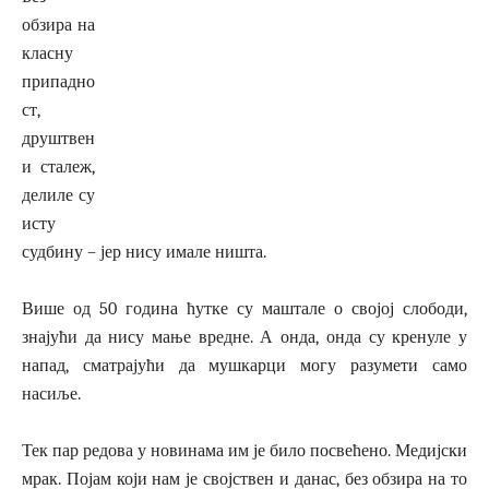
обзира на
класну
припадно
ст,
друштвен
и сталеж,
делиле су
исту
судбину – јер нису имале ништа.
Више од 50 година ћутке су маштале о својој слободи,
знајући да нису мање вредне. А онда, онда су кренуле у
напад, сматрајући да мушкарци могу разумети само
насиље.
Тек пар редова у новинама им је било посвећено. Медијски
мрак. Појам који нам је својствен и данас, без обзира на то