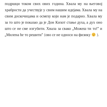
подршци током свих ових година. Хвала му на његовој
храбрости да учествује у свим нашим идејама. Хвала му на
свим доскочицама и осмеху који нам је подарио. Хвала му
за то што је показао да је Дон Кихот стање духа, а дух оно
што се не сме изгубити. Хвала за свако „Можеш ти то!“ и
„Милена ће то решити“ (ово се не односи на физику
).