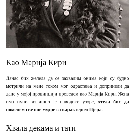
Као Марија Кири
Данас бих желела да се захвалим онима који су будно
мотрили на мене током мог одрастања и допринели да
дане у мојој провинцији проведем као Марија Кири. Жена
има пуно, излишно је наводити узоре,
хтела бих да
поменем све оне мудре са карактером Пјера.
Хвала декама и тати