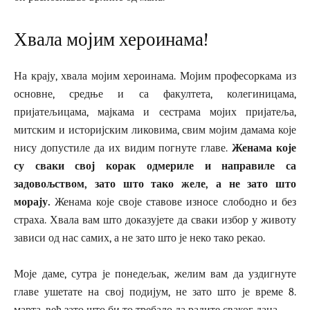
Хвала мојим хероинама!
На крају, хвала мојим хероинама. Мојим професоркама из
основне, средње и са факултета, колегиницама,
пријатељицама, мајкама и сестрама мојих пријатеља,
митским и историјским ликовима, свим мојим дамама које
нису допустиле да их видим погнуте главе.
Женама које
су сваки свој корак одмериле и направиле са
задовољством, зато што тако желе, а не зато што
морају.
Женама које своје ставове износе слободно и без
страха. Хвала вам што доказујете да сваки избор у животу
зависи од нас самих, а не зато што је неко тако рекао.
Моје даме, сутра је понедељак, желим вам да уздигнуте
главе ушетате на свој подијум, не зато што је време 8.