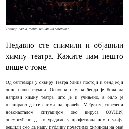
Театар Улица, фото: Катарина Капланец
Недавно сте снимили и објавили
химну театра. Кажите нам нешто
више о томе.
Од септембра у оквиру Театра Улица постоји и бенд који
чине наши глумци. Основна намена бенда је била да
направи химну театра, што је и учињено, а било је
планирано да се сними на пролеће. Међутим, спречени
новонасталом ситуацијом око вируса COVID19,
онемогућени да то урадимо у професионалном студију,
решили смо да нашу публику почастимо химнном на овај