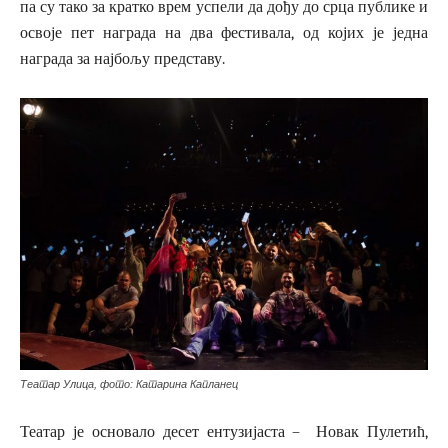
па су тако за кратко врем успели да дођу до срца публике и
освоје пет награда на два фестивала, од којих је једна
награда за најбољу представу.
Театар Улица, фото: Катарина Капланец
Театар је основало десет ентузијаста – Новак Пулетић,