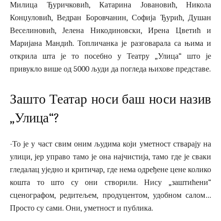
Милица Ђуричковић, Катарина Јовановић, Никола
Конџуловић, Ведран Боровчанин, Софија Ђурић, Душан
Веселиновић, Јелена Никодиновски, Ирена Цветић и
Маријана Мандић. Топличанка је разговарала са њима и
открила шта је то посебно у Театру „Улица“ што је
привукло више од 5000 људи да погледа њихове представе.
Зашто Театар носи баш носи назив
„Улица“?
-То је у част свим оним људима који уметност стварају на
улици, јер управо тамо је она најчистија, тамо где је сваки
гледалац уједно и критичар, где нема одређене цене колико
кошта то што су они створили. Нису „заштићени“
сценографом, редитељем, продуцентом, удобном салом…
Просто су сами. Они, уметност и публика.