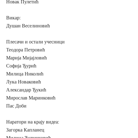
Новак Пулетић
Викар:
Душан Веселиновић
Плесачи и остали учесници
Теодора Петровић
Марија Мијајловић
Софија Ђурић
Милица Николић
Лука Новаковић
Александар Ђукић
Мирослав Маринковић
Пас Доби
Наратори на крају видеа:
Загорка Капланец
Милица Ђуричковић