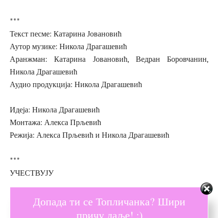
***
Текст песме: Катарина Јовановић
Аутор музике: Никола Драгашевић
Аранжман: Катарина Јовановић, Ведран Боровчанин,
Никола Драгашевић
Аудио продукција: Никола Драгашевић
Идеја: Никола Драгашевић
Монтажа: Алекса Прљевић
Режија: Алекса Прљевић и Никола Драгашевић
***
УЧЕСТВУЈУ
Допада ти се Топличанка? Шири
Инструменталисти:
Ведран Боровчанин – перкусије
причу даље! :)