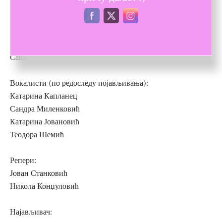
Алекса Прљевић – перкусије
Немања Рајовић – бас гитара
Никола Драгашевић – гитаре
Дејан Стојоски – хармоника
Саша Капланец – кларинет
Вокалисти (по редоследу појављивања):
Катарина Капланец
Сандра Миленковић
Катарина Јовановић
Теодора Шемић
Репери:
Јован Станковић
Никола Конџуловић
Најављивач: