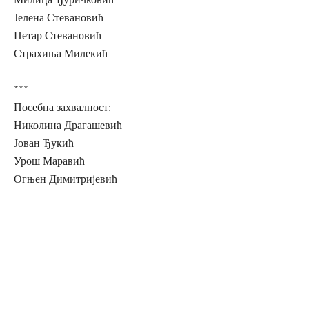
Јелена Стевановић
Петар Стевановић
Страхиња Милекић
***
Посебна захвалност:
Николина Драгашевић
Јован Ђукић
Урош Маравић
Огњен Димитријевић