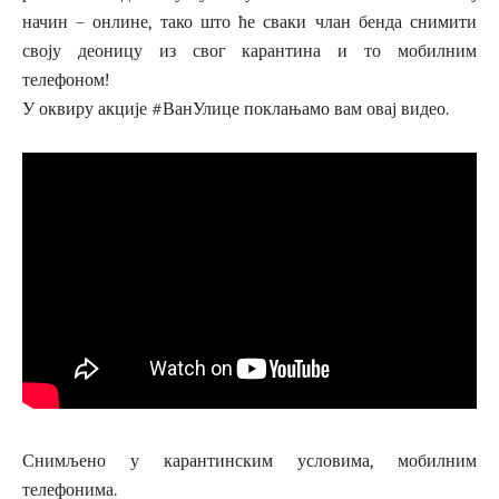
начин – онлине, тако што ће сваки члан бенда снимити
своју деоницу из свог карантина и то мобилним
телефоном!
У оквиру акције #ВанУлице поклањамо вам овај видео.
Снимљено у карантинским условима, мобилним
телефонима.