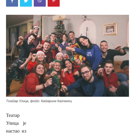
Театар Улица, фото: Катарина Капланец
Театар
Улица је
настао из