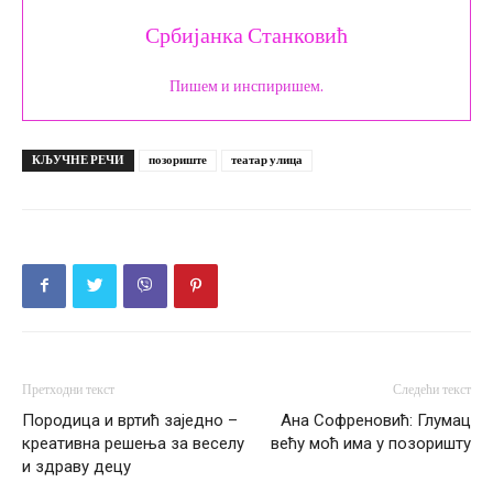
Србијанка Станковић
Пишем и инспиришем.
КЉУЧНЕ РЕЧИ
позориште
театар улица
Претходни текст
Следећи текст
Породица и вртић заједно –
Ана Софреновић: Глумац
креативна решења за веселу
већу моћ има у позоришту
и здраву децу