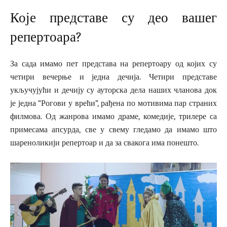
Које представе су део вашег
репертоара?
За сада имамо пет представа на репертоару од којих су
четири вечерње и једна дечија. Четири представе
укључујући и дечију су ауторска дела наших чланова док
је једна “Рогови у врећи”, рађена по мотивима пар страних
филмова. Од жанрова имамо драме, комедије, трилере са
примесама апсурда, све у свему гледамо да имамо што
шареноликији репертоар и да за свакога има понешто.