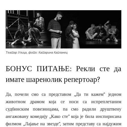
Театар Улица, фото: Катарина Капланец
БОНУС ПИТАЊЕ: Рекли сте да
имате шаренолик репертоар?
Да, почели смо са представом ,,Да ти кажем” једном
животном драмом која се носи са испреплетаним
судбинским повезницама, па смо радили друштвену
ангажовану комедију ,,Како сте” која је била инспирисана
филмом ,,Лајање на звезде”, затим представу са најдужим