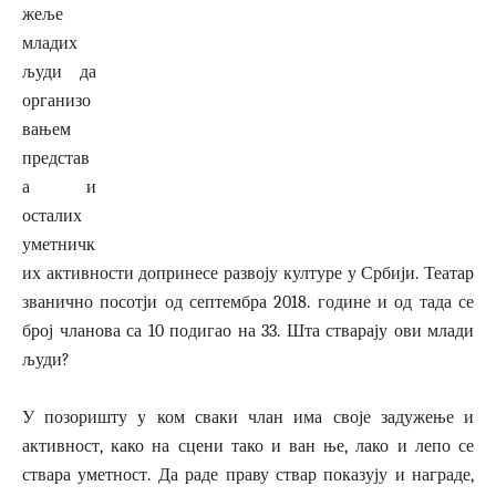
жеље
младих
људи да
организо
вањем
представ
а и
осталих
уметничк
их активности допринесе развоју културе у Србији. Театар
званично посотји од септембра 2018. године и од тада се
број чланова са 10 подигао на 33. Шта стварају ови млади
људи?
У позоришту у ком сваки члан има своје задужење и
активност, како на сцени тако и ван ње, лако и лепо се
ствара уметност. Да раде праву ствар показују и награде,