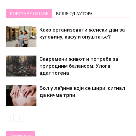
ПОВЕЗАНЕ ОБЈАВЕ
ВИШЕ ОД АУТОРА
Како организовати женски дан за
куповину, кафу и опуштање?
Савремени живот и потреба за
природним балансом: Улога
адаптогена
Бол у леђима који се шири: сигнал
да кичма трпи