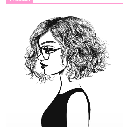
Топличанка