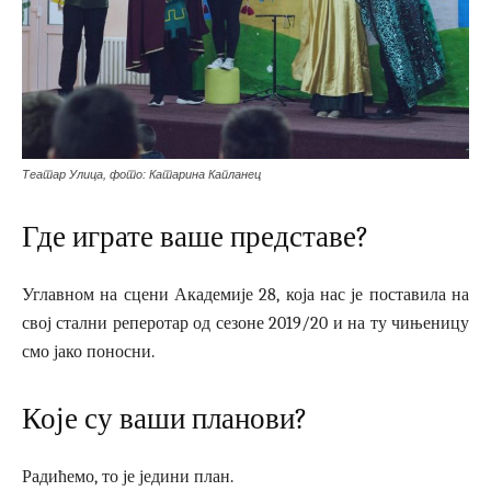
Театар Улица, фото: Катарина Капланец
Где играте ваше представе?
Углавном на сцени Академије 28, која нас је поставила на
свој стални реперотар од сезоне 2019/20 и на ту чињеницу
смо јако поносни.
Које су ваши планови?
Радићемо, то је једини план.