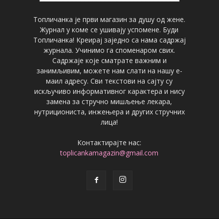
Топличанка је први магазин за душу од жене.
Журнал у коме се ушивају успомене. Буди
Топличанка! Креирај заједно са нама садржај
журнала. Учинимо га споменаром свих.
Садржаје које сматрате важним и
занимљивим, можете нам слати на нашу е-
маил адресу. Сви текстови на сајту су
искључиво информативног карактера и нису
замена за стручно мишљење лекара,
нутрициониста, инжењера и других стручних
лица!
Контактирајте нас:
toplicankamagazin@gmail.com