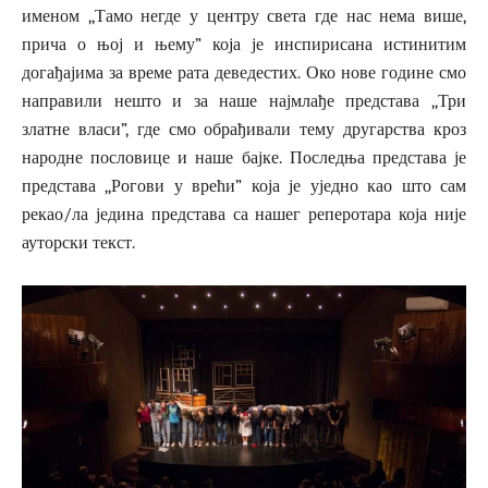
именом ,,Тамо негде у центру света где нас нема више,
прича о њој и њему” која је инспирисана истинитим
догађајима за време рата деведестих. Око нове године смо
направили нешто и за наше најмлађе представа ,,Три
златне власи”, где смо обрађивали тему другарства кроз
народне пословице и наше бајке. Последња представа је
представа ,,Рогови у врећи” која је уједно као што сам
рекао/ла једина представа са нашег реперотара која није
ауторски текст.