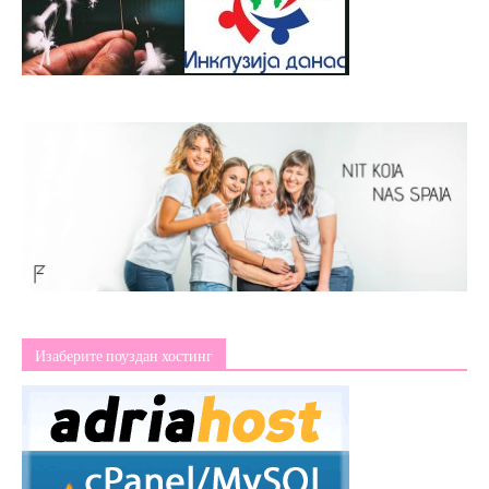
Изаберите поуздан хостинг