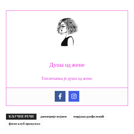
Душа од жене
Топличанка је душа од жене.
КЉУЧНЕ РЕЧИ
димитрије војнов
мирјана ранђеловић
филм клуб прокупље