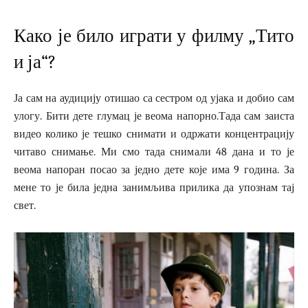
Како је било играти у филму „Тито
и ја“?
Ја сам на аудицију отишао са сестром од ујака и добио сам
улогу. Бити дете глумац је веома напорно.Тада сам заиста
видео колико је тешко снимати и одржати концентрацију
читаво снимање. Ми смо тада снимали 48 дана и то је
веома напоран посао за једно дете које има 9 година. За
мене то је била једна занимљива прилика да упознам тај
свет.