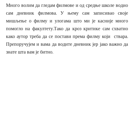
Много волим да гледам филмове и од средње школе водио
сам дневник филмова. У њему сам записивао своје
мишљење о филму и улогама што ми је касније много
помогло на факултету.Тако да кроз критике сам схватио
како аутор треба да се постави према филму који ствара.
Препоручујем и вама да водите дневник јер јако важно да
знате шта вам је битно.