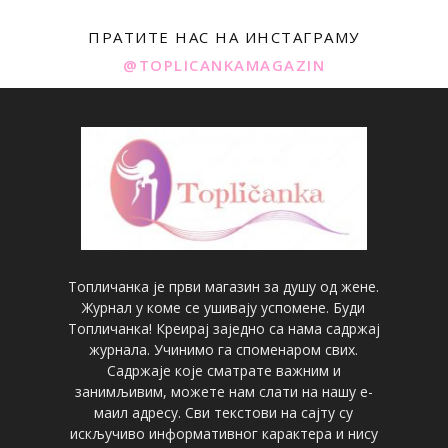
ПРАТИТЕ НАС НА ИНСТАГРАМУ
@TOPLICANKAMAGAZIN
Топличанка је први магазин за душу од жене.
Журнал у коме се ушивају успомене. Буди
Топличанка! Креирај заједно са нама садржај
журнала. Учинимо га споменаром свих.
Садржаје које сматрате важним и
занимљивим, можете нам слати на нашу е-
маил адресу. Сви текстови на сајту су
искључиво информативног карактера и нису