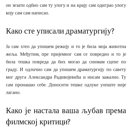
он зезати одбио сам ту улогу и на крају сам одиграо улогу
коју сам сам написао.
Како сте уписали драматургију?
Ја сам хтео да упишем режију и то је била моја животна
жеља. Међутим, пре пријемног сам се повредио и то је
била тешка повреда да бих могао да снимам сцене по
граду. И одлuчио сам да упишем драматургију по савету
мог друга Александра Радивојевића и нисам зажалио. Ту
сам пронашао себе. Доносити тешке одлуке уопште није
лагано.
Како је настала ваша љубав према
филмској критици?