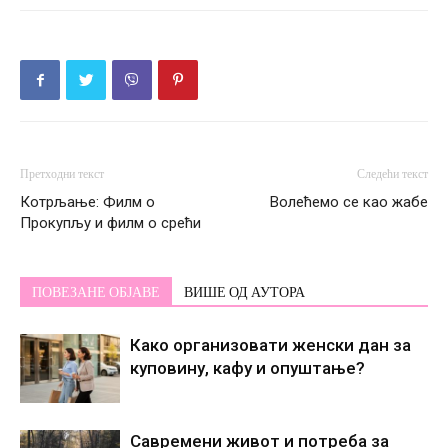
Претходни текст
Следећи текст
Котрљање: Филм о
Волећемо се као жабе
Прокупљу и филм о срећи
ПОВЕЗАНЕ ОБЈАВЕ
ВИШЕ ОД АУТОРА
Како организовати женски дан за
куповину, кафу и опуштање?
Савремени живот и потреба за