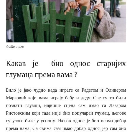
Фото: rtv.rs
Какав је био однос старијих
глумаца према вама ?
Било је јако чудно када играте са Радетом и Оливером
Марковић који вама играју бабу и деду. Све су то били
познати глумци, највише сцена сам имао са Лазаром
Ристовским који тада није био популаран глумац, његове
су улоге биле у успону. Његов однос је био веома добар
према нама. Са свима сам имао добар однос, јер сам био