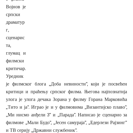
Војнов је
српски
драматур
г,
сценарис
та,
глумац и
филмски
критичар.
Уредник
је филмског блога „Доба невиности“, који је посвећен
критици и праћењу српског филма. Његова најпознатија
улога је улога дечака Зорана у филму Горана Марковића
„Тито и ја“. Играо је и у филмовима ,,Византијско плаво“,
,,Ми нисмо анђели 3“ и ,,Парада“. Написао је сценарио за
филмове „Мали Будо“, „Јесен самураја“, „Eдерлези Рајзинг“
и ТВ серију ,,Државни службеник“.