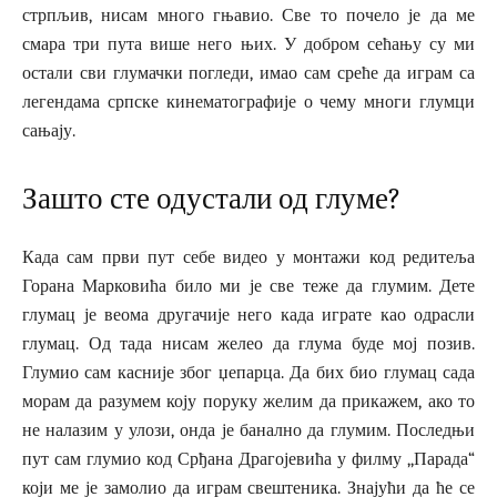
стрпљив, нисам много гњавио. Све то почело је да ме
смара три пута више него њих. У добром сећању су ми
остали сви глумачки погледи, имао сам среће да играм са
легендама српске кинематографије о чему многи глумци
сањају.
Зашто сте одустали од глуме?
Када сам први пут себе видео у монтажи код редитеља
Горана Марковића било ми је све теже да глумим. Дете
глумац је веома другачије него када играте као одрасли
глумац. Од тада нисам желео да глума буде мој позив.
Глумио сам касније због џепарца. Да бих био глумац сада
морам да разумем коју поруку желим да прикажем, ако то
не налазим у улози, онда је банално да глумим. Последњи
пут сам глумио код Срђана Драгојевића у филму ,,Парада“
који ме је замолио да играм свештеника. Знајући да ће се