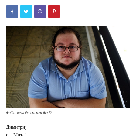
Фото: www.fbg.org.rs/o-fbg-3/
Димитриј
е „Мита“