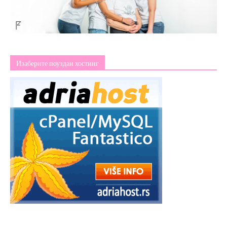
Изаберите поуздан хостинг