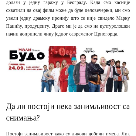
долази у једну гаражу у Београду. Када смо касније
схватили да овај филм може да буде целовечерњи, ми смо
увели једну драмску иронију што се није свидело Марку
Панићу, продуценту. Драго ми је да смо на културолошки
начин допринели лику једног савременог Црногорца.
Да ли постоји нека занимљивост са
снимања?
Постоји занимљивост како су ликови добили имена. Лик