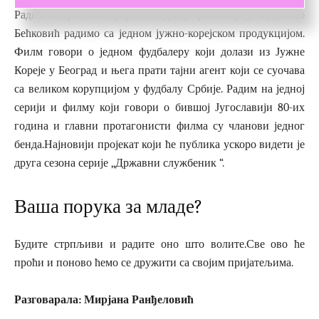
Радим на три нова пројекта. Један је филм који ја и Данило
Бећковић радимо са једном јужно-корејском продукцијом.
Филм говори о једном фудбалеру који долази из Јужне
Кореје у Београд и њега прати тајни агент који се суочава
са великом корупцијом у фудбалу Србије. Радим на једној
серији и филму који говори о бившој Југославији 80-их
година и главни протагонисти филма су чланови једног
бенда.Најновији пројекат који ће публика ускоро видети је
друга сезона серије ,,Државни службеник “.
Ваша порука за младе?
Будите стрпљиви и радите оно што волите.Све ово ће
проћи и поново ћемо се дружити са својим пријатељима.
Разговарала:
Мирјана Ранђеловић