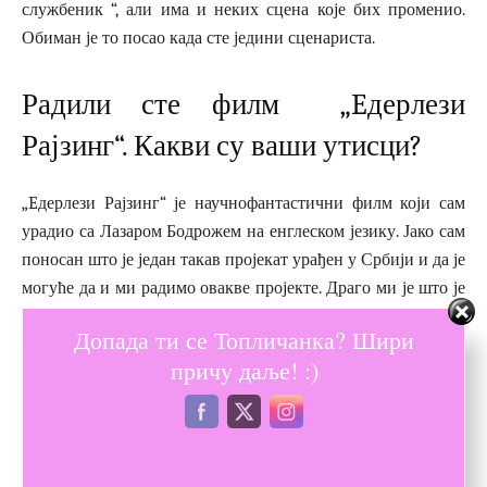
службеник “, али има и неких сцена које бих променио.
Обиман је то посао када сте једини сценариста.
Радили сте филм „Eдерлези
Рајзинг“. Какви су ваши утисци?
„Eдерлези Рајзинг“ је научнофантастични филм који сам
урадио са Лазаром Бодрожем на енглеском језику. Јако сам
поносан што је један такав пројекат урађен у Србији и да је
могуће да и ми радимо овакве пројекте. Драго ми је што је
филм добро прихваћен у свету, то сведочи да стално
Допада ти се Топличанка? Шири
добијам мејлове од људи широм света.
причу даље! :)
Да ли радите на неком новом
пројекту?