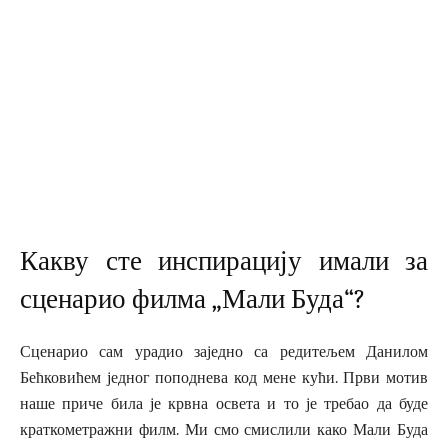
Какву сте инспирацију имали за
сценарио филма „Мали Буда“?
Сценарио сам урадио заједно са редитељем Данилом
Бећковићем једног поподнева код мене кући. Први мотив
наше приче била је крвна освета и то је требао да буде
краткометражни филм. Ми смо смислили како Мали Буда