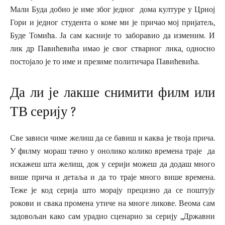
Мали Буда добио је име због једног дома културе у Црној
Гори и једног студента о коме ми је причао мој пријатељ,
Будe Томићa. Ја сам касније то заборавио да изменим. И
лик др Павићевића имао је свог стварног лика, односно
постојало је то име и презиме политичара Павићевића.
Да ли је лакше снимити филм или
ТВ серију ?
Све зависи чиме желиш да се бавиш и каква је твоја прича.
У филму мораш тачно у онолико колико времена траје да
искажеш шта желиш, док у серији можеш да додаш много
више прича и детаља и да то траје много више времена.
Теже је код серија што морају прецизно да се поштују
рокови и свака промена утиче на многе ликове. Веома сам
задовољан како сам урадио сценарио за серију ,,Државни