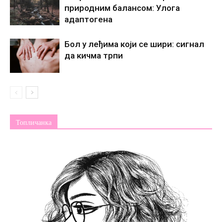
природним балансом: Улога
адаптогена
Бол у леђима који се шири: сигнал
да кичма трпи
Топличанка