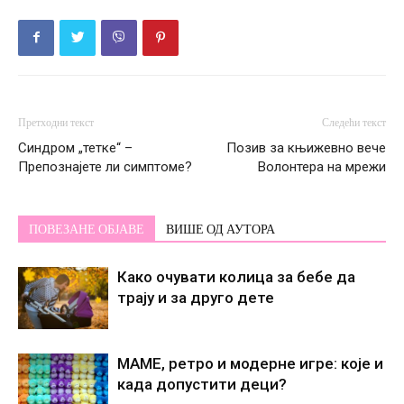
Претходни текст
Следећи текст
Синдром „тетке“ –
Позив за књижевно вече
Препознајете ли симптоме?
Волонтера на мрежи
ПОВЕЗАНЕ ОБЈАВЕ
ВИШЕ ОД АУТОРА
Како очувати колица за бебе да
трају и за друго дете
МАМЕ, ретро и модерне игре: које и
када допустити деци?