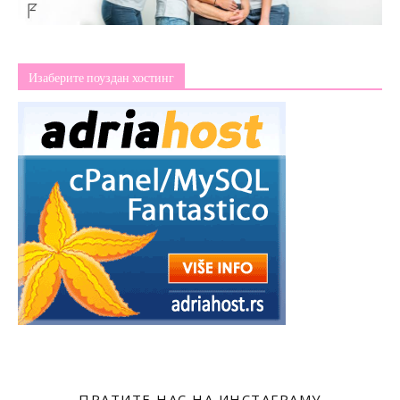
Изаберите поуздан хостинг
ПРАТИТЕ НАС НА ИНСТАГРАМУ