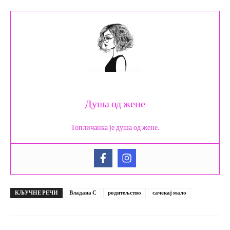
Душа од жене
Топличанка је душа од жене.
КЉУЧНЕ РЕЧИ
Владана С
родитељство
сачекај мало