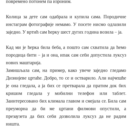
повремено потонем па изроним.
Колица за дете сам одабрала и купила сама. Породичне
инстаграм фотографије немамо. У посете нисмо одлазили
заједно. У вртић сам ћерку шест дугих година возила – ја.
Кад ми је ћерка била беба, а пошто сам схватила да ћемо
породица бити – ја и она, ипак сам себи допустила луксуз
нових маштарија.
Замишљала сам, на пример, како увече заједно гледамо
Дизнијеве цртаће. Добро, то се и остварило. Али најчешће
је она гледала, а ја бих се претварала да пратим док бих
кришом гледала у мобилни телефон или таблет.
Заинтересовано бих климала главом и смејала се. Била сам
преуморна да би ме цртани филмови опустили, а
презаузета да бих себи дозволила луксуз да не радим
ништа.