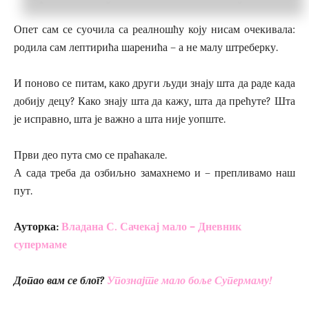
Опет сам се суочила са реалношћу коју нисам очекивала:
родила сам лептирића шаренића – а не малу штреберку.
И поново се питам, како други људи знају шта да раде када
добију децу? Како знају шта да кажу, шта да прећуте? Шта
је исправно, шта је важно а шта није уопште.
Први део пута смо се праћакале.
А сада треба да озбиљно замахнемо и – препливамо наш
пут.
Ауторка:
Влад
ана С. Сачекај мало – Дневник
супермаме
Допао вам се блог?
Упознајте мало боље Супермаму!