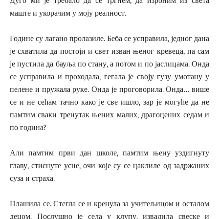
Дуго ми је требало да се тргнем, да изроним из света
маште и укорачим у моју реалност.
Године су лагано пролазиле. Беба се усправила, једног дана
је схватила да постоји и свет изван њеног кревеца, па сам
је пустила да бауља по стану, а потом и по јаслицама. Онда
се усправила и проходала, гегала је своју гузу умотану у
пелене и пружала руке. Онда је проговорила. Онда… више
се и не сећам тачно како је све ишло, зар је могуће да не
памтим сваки тренутак њених малих, драгоцених седам и
по година?
Али памтим први дан школе, памтим њену уздигнуту
главу, стиснуте усне, очи које су се цаклиле од задржаних
суза и страха.
Плашила се. Стегла се и кренула за учитељицом и осталом
децом. Послушно је села у клупу, извадила свеске и