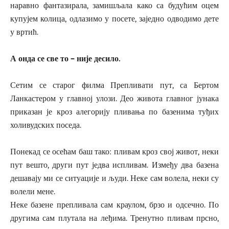
наравно фантазирала, замишљала како са будућим оцем
купујем колица, одлазимо у посете, заједно одводимо дете
у вртић.
А онда се све то – није десило.
Сетим се старог филма Препливати пут, са Бертом
Ланкастером у главној улози. Део живота главног јунака
приказан је кроз алегорију пливања по базенима туђих
холивудских поседа.
Понекад се осећам баш тако: пливам кроз свој живот, неки
пут вешто, други пут једва испливам. Између два базена
дешавају ми се ситуације и људи. Неке сам волела, неки су
волели мене.
Неке базене препливала сам краулом, брзо и одсечно. По
другима сам плутала на леђима. Тренутно пливам прсно,