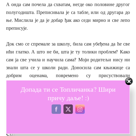
А онда сам почела да схватам, негде око половине другог
полугодишта. Преписивала је са табле, или од другара до
ње. Мислила је да је добар ђак ако седи мирно и све лепо
преписује.
Док смо се спремале за школу, била сам убеђена да ће све
ићи глатко. А што не би, шта је ту толики проблем? Како
сам ја све учила и научила сама? Моји родитељи нису ни
знали шта се у школи ради. Доносила сам књижице са
добрим оценама, повремено су присуствовали
родитељским састанцима, и то би било то. Кажу, била су
Допада ти се Топличанка? Шири
то другачија времена, свет се много променио.
причу даље! :)
И тако сам ја опет имала нека
очекивања, заснована на сновима о
савршенству и лакоћи постојања