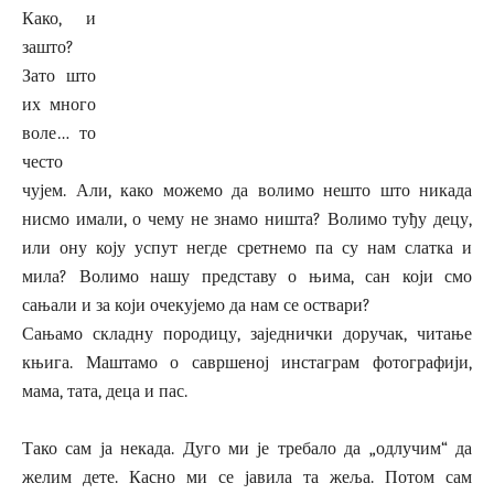
Како, и
зашто?
Зато што
их много
воле… то
често
чујем. Али, како можемо да волимо нешто што никада
нисмо имали, о чему не знамо ништа? Волимо туђу децу,
или ону коју успут негде сретнемо па су нам слатка и
мила? Волимо нашу представу о њима, сан који смо
сањали и за који очекујемо да нам се оствари?
Сањамо складну породицу, заједнички доручак, читање
књига. Маштамо о савршеној инстаграм фотографији,
мама, тата, деца и пас.
Тако сам ја некада. Дуго ми је требало да „одлучим“ да
желим дете. Касно ми се јавила та жеља. Потом сам