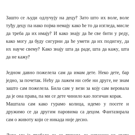
Зашто се људи одлучују на децу? Зато што их воле, воле
туђу децу па иако појма немају како ће то да изгледа, мисле
да треба да их имају? И како знају да ће све бити у реду,
како могу да буду сигурни да ће умети да их подигну, да
их науче свему? Како знају шта да раде, шта да кажу, шта
да не кажу?
Једном давно пожелела сам да имам дете. Неко дете, бар
једно, за почетак. Нећу да лажем ни себе ни друге, не знам
зашто сам пожелела. Била сам у вези за коју сам веровала
да је она права, па ми се дете чинило као логичан корак.
Маштала сам како гурамо колица, идемо у посете и
дружимо се да другим паровима са децом. Фантазирала
сам о животу који се никада није десио.