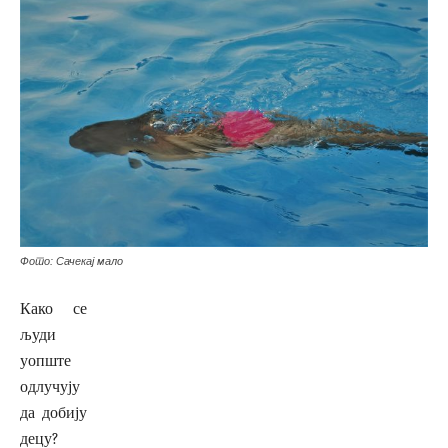
Фото: Сачекај мало
Како се
људи
уопште
одлучују
да добију
децу?