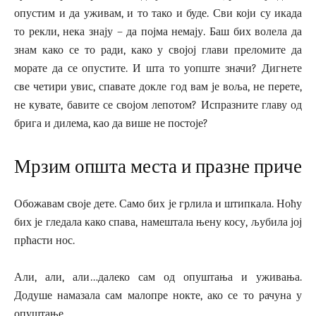
опустим и да уживам, и то тако и буде. Сви који су икада
то рекли, нека знају – да појма немају. Баш бих волела да
знам како се то ради, како у својој глави преломите да
морате да се опустите. И шта то уопште значи? Дигнете
све четири увис, спавате докле год вам је воља, не перете,
не кувате, бавите се својом лепотом? Испразните главу од
брига и дилема, као да више не постоје?
Мрзим општа места и празне приче
Обожавам своје дете. Само бих је грлила и штипкала. Ноћу
бих је гледала како спава, намештала њену косу, љубила јој
прћасти нос.
Али, али, али…далеко сам од опуштања и уживања.
Додуше намазала сам малопре нокте, ако се то рачуна у
опуштање.