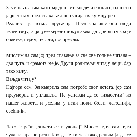
Замишљала сам како заједно читамо дечије књиге, односно
ја јој читам пред спавање а она упија сваку моју реч.
Реалност је испала другачија. Пред спавање она гледа
телевизију, а ја унезверено покушавам да довршим своје
обавезе, перем, пеглам, поспремам.
Мислим да сам јој пред спавање за све ове године читала –
два пута, и срамота ме је. Други родитељи читају деци, бар
тако кажу.
Ваљда читају?
Најгора сам. Занемарила сам потребе свог детета, јер сам
преуморна и уплашена. Не успевам да се „изместим“ из
нашег живота, и уселим у неки нови, бољи, лагоднији,
срећнији.
Лако је рећи „опусти се и уживај“. Много пута сам пута
чула те празне речи. Као да је то тек тако, решим ја да се