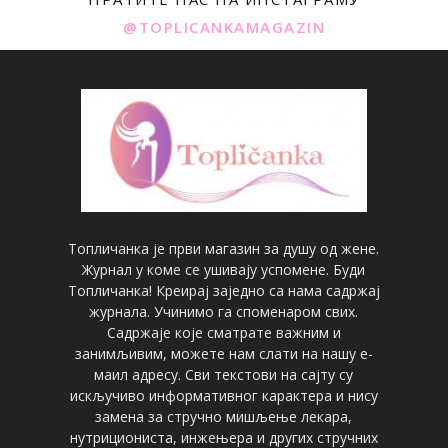
@TOPLICANKAMAGAZIN
Топличанка је први магазин за душу од жене.
Журнал у коме се ушивају успомене. Буди
Топличанка! Креирај заједно са нама садржај
журнала. Учинимо га споменаром свих.
Садржаје које сматрате важним и
занимљивим, можете нам слати на нашу е-
маил адресу. Сви текстови на сајту су
искључиво информативног карактера и нису
замена за стручно мишљење лекара,
нутрициониста, инжењера и других стручних