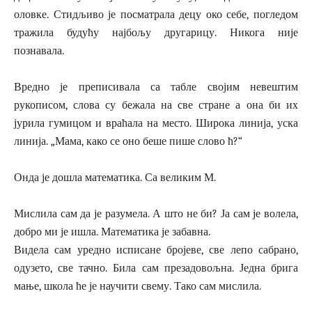
оловке. Стидљиво је посматрала децу око себе, погледом
тражила будућу најбољу другарицу. Никога није
познавала.
Вредно је преписивала са табле својим невештим
рукописом, слова су бежала на све стране а она би их
јурила гумицом и враћала на место. Широка линија, уска
линија. „Мама, како се оно беше пише слово ћ?“
Онда је дошла математика. Са великим М.
Мислила сам да је разумела. А што не би? Ја сам је волела,
добро ми је ишла. Математика је забавна.
Видела сам уредно исписане бројеве, све лепо сабрано,
одузето, све тачно. Била сам презадовољна. Једна брига
мање, школа ће је научити свему. Тако сам мислила.